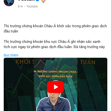
8 m
·
Youtube
Thị trường chứng khoán Châu Á khởi sắc trong phiên giao dịch
đầu tuần
Thị trường chứng khoán khu vực Châu Á ghi nhận sắc xanh
tích cực ngay từ phiên giao dịch đầu tuần. Đà tăng trưởng này
phản ánh tâm lý lạc quan của nhà đầu tư trước các tín hiệu
Đọc thêm
kinh tế ổn định. Chỉ số KOSPI cùng nhiều mã cổ phiếu lớn dẫn
dắt đà hồi phục của toàn thị trường. Nhà đầu tư cần theo dõi
sát diễn biến dòng tiền để tận dụng cơ hội trong các phiên tới.
🎥 Xem video trực tiếp tại:
Nguồn: Tài chính & Kinh doanh