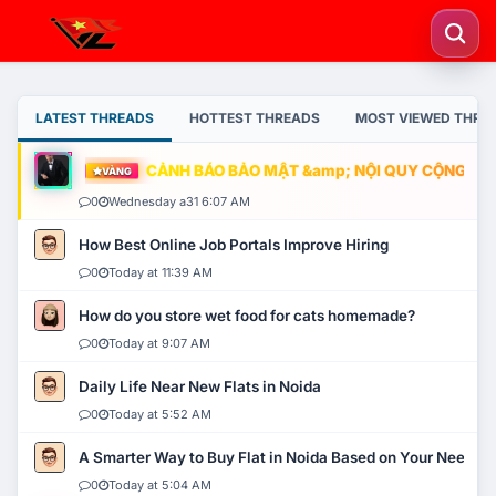
LATEST THREADS
HOTTEST THREADS
MOST VIEWED THRE
CẢNH BÁO BẢO MẬT &amp; NỘI QUY CỘNG ĐỒNG
VÀNG
0
Wednesday a31 6:07 AM
How Best Online Job Portals Improve Hiring
0
Today at 11:39 AM
How do you store wet food for cats homemade?
0
Today at 9:07 AM
Daily Life Near New Flats in Noida
0
Today at 5:52 AM
A Smarter Way to Buy Flat in Noida Based on Your Needs
0
Today at 5:04 AM