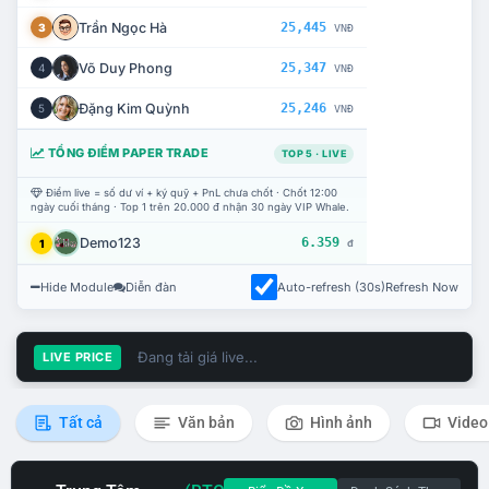
Trần Ngọc Hà
25,445
3
VNĐ
Võ Duy Phong
25,347
4
VNĐ
Đặng Kim Quỳnh
25,246
5
VNĐ
TỔNG ĐIỂM PAPER TRADE
TOP 5 · LIVE
Điểm live = số dư ví + ký quỹ + PnL chưa chốt · Chốt 12:00
ngày cuối tháng · Top 1 trên 20.000 đ nhận 30 ngày VIP Whale.
Demo123
6.359
1
đ
Hide Module
Diễn đàn
Auto-refresh (30s)
Refresh Now
Đang tải giá live...
LIVE PRICE
Tất cả
Văn bản
Hình ảnh
Video