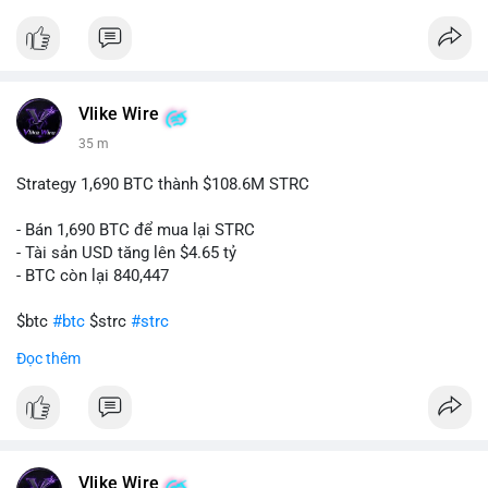
#ukregulation
$btc $eth
#vlikevn
#titanbot
Vlike Wire
35 m
📰 Nguồn: CoinDesk
Strategy 1,690 BTC thành $108.6M STRC
- Bán 1,690 BTC để mua lại STRC
- Tài sản USD tăng lên $4.65 tỷ
- BTC còn lại 840,447
$btc
#btc
$strc
#strc
Đọc thêm
#vlikevn
#titanbot
📰 Nguồn: Cointelegraph
Vlike Wire