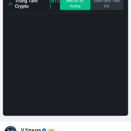
Trung Tâm
(BTC
Biểu Đồ Xu
Danh Sách Theo
Crypto
)
Hướng
Dõi
V Stream