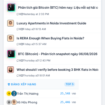
Phân tích giá Bitcoin (BTC) hôm nay: Liệu nỗi sợ hãi có mở 
0
Yesterday at 2:33 PM
Luxury Apartments in Noida Investment Guide
0
Friday a31 6:13 AM
Is RERA Enough When Buying Flats in Noida?
0
Friday a31 5:37 AM
BTC (Bitcoin) - Phân tích snapshot ngày 06/08/2026
0
Thursday a31 2:43 PM
What should I verify before booking 3 BHK flats in Noida?
0
Thursday a31 8:01 AM
BẢNG XẾP HẠNG
TOP 5
Trần Thị Hương
25,548
1
VNĐ
Võ Hữu Phong
25,446
2
VNĐ