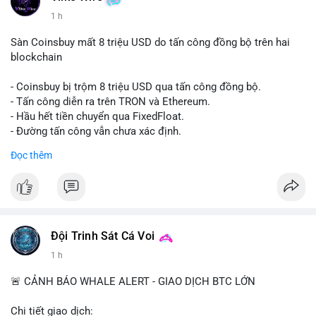
1 h
Sàn Coinsbuy mất 8 triệu USD do tấn công đồng bộ trên hai
blockchain
- Coinsbuy bị trộm 8 triệu USD qua tấn công đồng bộ.
- Tấn công diễn ra trên TRON và Ethereum.
- Hầu hết tiền chuyển qua FixedFloat.
- Đường tấn công vẫn chưa xác định.
Đọc thêm
#binancesquare
#cryptonews
#coinsbuy
#trx
#eth
$trx $eth
#vlikevn
#titanbot
Đội Trinh Sát Cá Voi
📰 Nguồn: CoinDesk
1 h
🚨 CẢNH BÁO WHALE ALERT - GIAO DỊCH BTC LỚN
Chi tiết giao dịch: