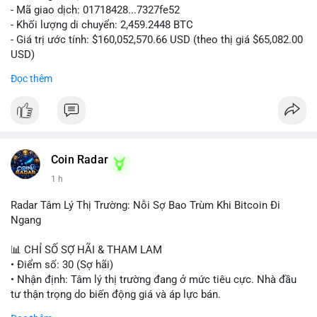
- Mã giao dịch: 01718428...7327fe52
- Khối lượng di chuyển: 2,459.2448 BTC
- Giá trị ước tính: $160,052,570.66 USD (theo thị giá $65,082.00
USD)
- Thời gian: 12:19:48 2026-08-10 UTC
Đọc thêm
Nhận định phân tích:
Khối lượng 2,459 BTC tương đương hơn 160 triệu USD được
chuyển trong một giao dịch duy nhất cho thấy dấu hiệu hoạt
động của tổ chức lớn hoặc quỹ đầu tư. Với mức giá hiện tại,
việc di chuyển số lượng lớn này có thể phục vụ mục đích tái
Coin Radar
phân bổ danh mục sang ví lạnh để nắm giữ dài hạn, hoặc
1 h
chuẩn bị nạp lên sàn giao dịch nhằm hiện thực hóa lợi nhuận.
Động thái này có thể tạo áp lực tâm lý ngắn hạn lên thị trường
Radar Tâm Lý Thị Trường: Nỗi Sợ Bao Trùm Khi Bitcoin Đi
khi nhà đầu tư nhỏ lẻ lo ngại về khả năng bán tháo. Tuy nhiên,
Ngang
nếu dòng tiền chảy vào ví lạnh, đây lại là tín hiệu tích cực cho
xu hướng trung hạn.
📊 CHỈ SỐ SỢ HÃI & THAM LAM
• Điểm số: 30 (Sợ hãi)
Lời khuyên cho nhà đầu tư nhỏ lẻ:
• Nhận định: Tâm lý thị trường đang ở mức tiêu cực. Nhà đầu
Hãy theo dõi sát các giao dịch tiếp theo từ địa chỉ ví nguồn để
tư thận trọng do biến động giá và áp lực bán.
xác định rõ hướng đi của dòng tiền. Tránh hành động theo cảm