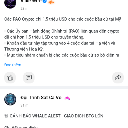
Vlike Wire
23 m
Các PAC Crypto chi 1,5 triệu USD cho các cuộc bầu cử tại Mỹ
• Các Ủy ban Hành động Chính trị (PAC) liên quan đến crypto
đã chi hơn 1,5 triệu USD cho truyền thông.
• Khoản đầu tư này tập trung vào 4 cuộc đua tại Hạ viện và
Thượng viện Hoa Kỳ.
• Mục tiêu nhằm chuẩn bị cho các cuộc bầu cử sơ bộ diễn ra
vào ngày 18 tháng 8.
Đọc thêm
#cryptonews
#politics
#usa
#binancesquare
$btc $eth
#vlikevn
#titanbot
Đội Trinh Sát Cá Voi
31 m
📰 Nguồn: Cointelegraph
🚨 CẢNH BÁO WHALE ALERT - GIAO DỊCH BTC LỚN