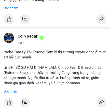
Đọc thêm
Lời khuyên ngắn gọn cho nhà đầu tư nhỏ lẻ:
#jpyc
#cryptonews
#web3
#japan
#blockchain
Nhà đầu tư nên theo dõi sát dòng tiền tiếp theo từ địa chỉ này.
Tránh hành động theo cảm xúc; hãy chờ xác nhận hướng đi của
$btc $eth
dòng tiền trước khi đưa ra quyết định vào lệnh, đồng thời đặt
lệnh dừng lỗ chặt chẽ để quản trị rủi ro trong bối cảnh thanh
#vlikevn
#titanbot
khoản mỏng.
Coin Radar
📰 Nguồn: CoinDesk
4 giờ
#25dot8btc
#dichuyen1_66trieuusd
#khangcu64556
#whalebtc
#theodoidongtien
Radar Tâm Lý Thị Trường: Tâm lý thị trường crypto đang ở mức
sợ hãi cực mạnh
📊 CHỈ SỐ SỢ HÃI & THAM LAM: Chỉ số Fear & Greed chỉ 25
(Extreme Fear), cho thấy thị trường đang trong trạng thái sợ
hãi cực mạnh. Người đầu tư có xu hướng tránh rủi ro, giảm
tham gia giao dịch, và tâm lý tiêu cực dominan.
Đọc thêm
📈 XU HƯỚNG TÌM KIẾM & THẢO LUẬN: Coin được tìm kiếm
nhiều nhất trên CoinGecko là Cash Cat (CASHCAT), Bitcoin
(BTC), Sui (SUI), Pudgy Penguins (PENGU). Trên Google Trends
Việt Nam, từ khóa như 'con riêng', 'phạm nhật minh anh' và 'tô