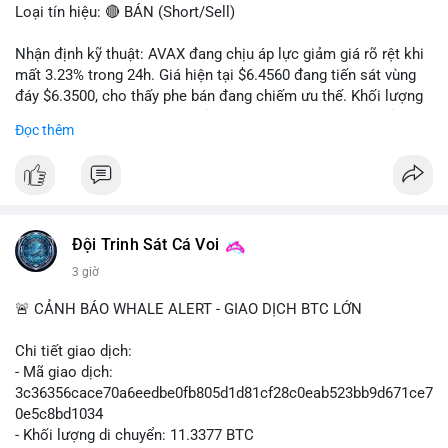
Loại tín hiệu: 🔴 BÁN (Short/Sell)
Nhận định kỹ thuật: AVAX đang chịu áp lực giảm giá rõ rệt khi
mất 3.23% trong 24h. Giá hiện tại $6.4560 đang tiến sát vùng
đáy $6.3500, cho thấy phe bán đang chiếm ưu thế. Khối lượng
giao dịch 2.14 triệu AVAX phản ánh dòng tiền thoát ra khỏi thị
Đọc thêm
trường. Biên độ dao động trong ngày khá rộng (5.6%), tạo điều
kiện cho các lệnh short ngắn hạn.
Khuyến nghị giao dịch cụ thể:
- Vùng Entry: $6.4500 - $6.4800
- Mục tiêu chốt lời (Take Profit - TP): TP1: $6.3500, TP2:
Đội Trinh Sát Cá Voi
$6.2800
3 giờ
- Cắt lỗ (Stop Loss - SL): $6.5800
🚨 CẢNH BÁO WHALE ALERT - GIAO DỊCH BTC LỚN
Lời khuyên quản trị vốn: Khối lượng lệnh khuyến nghị tối đa 2-
3% tổng vốn, đặt SL cứng ngay sau khi vào lệnh để bảo vệ tài
Chi tiết giao dịch:
khoản trước biến động bất thường.
- Mã giao dịch:
3c36356cace70a6eedbe0fb805d1d81cf28c0eab523bb9d671ce7
#shortavax
#avax6450
#bearishavax
#vungbiendong24h
0e5c8bd1034
- Khối lượng di chuyển: 11.3377 BTC