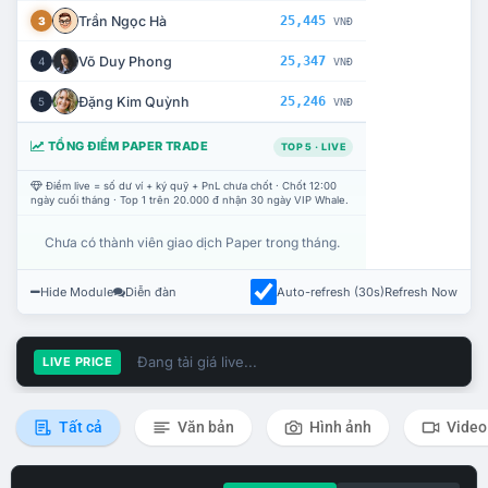
Trần Ngọc Hà
25,445
3
VNĐ
Võ Duy Phong
25,347
4
VNĐ
Đặng Kim Quỳnh
25,246
5
VNĐ
TỔNG ĐIỂM PAPER TRADE
TOP 5 · LIVE
Điểm live = số dư ví + ký quỹ + PnL chưa chốt · Chốt 12:00
ngày cuối tháng · Top 1 trên 20.000 đ nhận 30 ngày VIP Whale.
Chưa có thành viên giao dịch Paper trong tháng.
Hide Module
Diễn đàn
Auto-refresh (30s)
Refresh Now
Đang tải giá live...
LIVE PRICE
Tất cả
Văn bản
Hình ảnh
Video