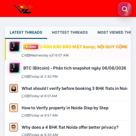
LATEST THREADS
HOTTEST THREADS
MOST VIEWED THRE
CẢNH BÁO BẢO MẬT &amp; NỘI QUY CỘNG ĐỒNG
VÀNG
0
Wednesday a31 6:07 AM
BTC (Bitcoin) - Phân tích snapshot ngày 06/08/2026
0
Today at 2:43 PM
What should I verify before booking 3 BHK flats in Noida?
0
Today at 8:01 AM
How to Verify property in Noida Step by Step
0
Today at 6:57 AM
Why does a 4 BHK flat Noida offer better privacy?
0
Today at 6:30 AM