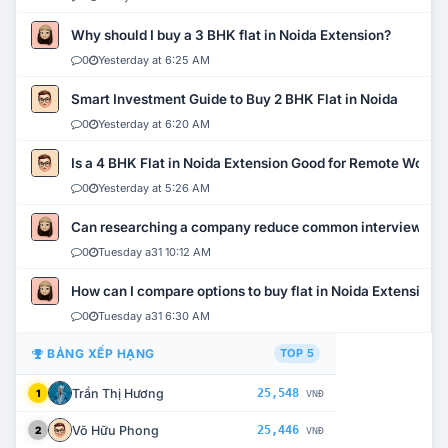
Why should I buy a 3 BHK flat in Noida Extension?
0
Yesterday at 6:25 AM
Smart Investment Guide to Buy 2 BHK Flat in Noida
0
Yesterday at 6:20 AM
Is a 4 BHK Flat in Noida Extension Good for Remote Work?
0
Yesterday at 5:26 AM
Can researching a company reduce common interview mi
0
Tuesday a31 10:12 AM
How can I compare options to buy flat in Noida Extension?
0
Tuesday a31 6:30 AM
BẢNG XẾP HẠNG
TOP 5
Trần Thị Hương
25,548
1
VNĐ
Võ Hữu Phong
25,446
2
VNĐ