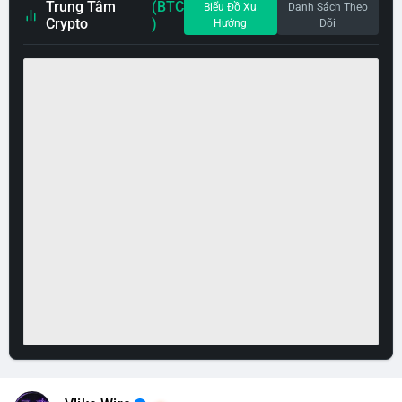
Trung Tâm
(BTC
Biểu Đồ Xu
Danh Sách Theo
Crypto
)
Hướng
Dõi