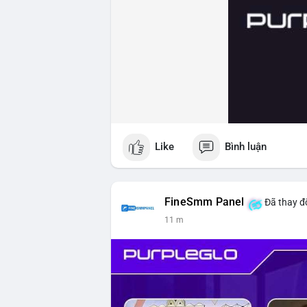
Like
Bình luận
FineSmm Panel
Đã thay đổ
11 m