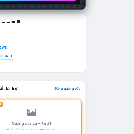
g ▁ ▂ ▃ ▄
t
news
esquare
ết tài trợ
Đăng quảng cáo
1
Quảng cáo tại vị trí #1
Nhấn để đặt quảng cáo của bạn