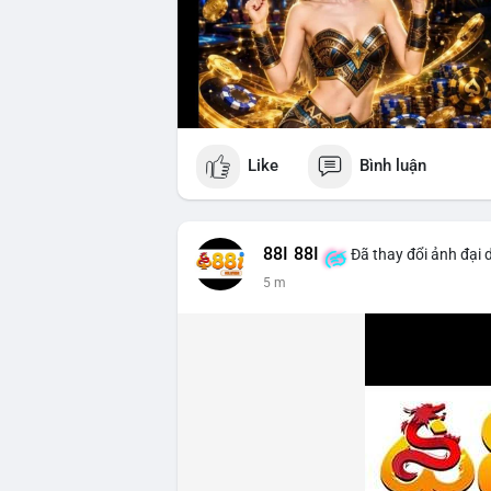
Like
Bình luận
88I 88I
Đã thay đổi ảnh đại 
5 m