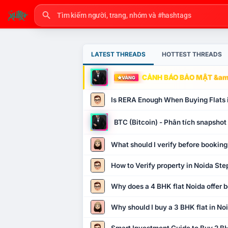
LATEST THREADS
HOTTEST THREADS
CẢNH BÁO BẢO MẬT &amp
VÀNG
Is RERA Enough When Buying Flats 
BTC (Bitcoin) - Phân tích snapsho
What should I verify before booking
How to Verify property in Noida Ste
Why does a 4 BHK flat Noida offer b
Why should I buy a 3 BHK flat in No