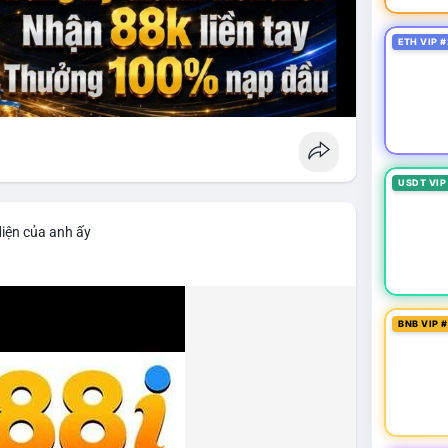
ETH VIP #
USDT VIP
diện của anh ấy
BNB VIP 