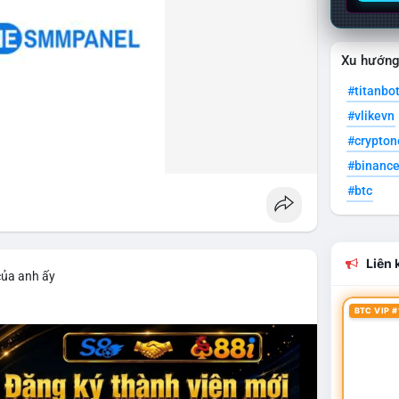
Xu hướn
#titanbo
#vlikevn
#crypto
#binanc
#btc
Liên k
của anh ấy
BTC VIP #