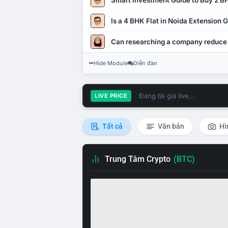
Smart Investment Guide to Buy 2 BH
Is a 4 BHK Flat in Noida Extension
Can researching a company reduce
Hide Module
Diễn đàn
Đang tải giá live...
LIVE PRICE
Tất cả
Văn bản
Hì
Trung Tâm Crypto
(BTC)