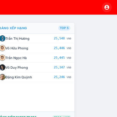
BẢNG XẾP HẠNG
TOP 5
Trần Thị Hương
25,548
VNĐ
À CHẾ TÀI XỬ LÝ VI PHẠM
Võ Hữu Phong
25,446
VNĐ
Trần Ngọc Hà
25,445
VNĐ
Võ Duy Phong
25,347
VNĐ
Đặng Kim Quỳnh
25,246
VNĐ