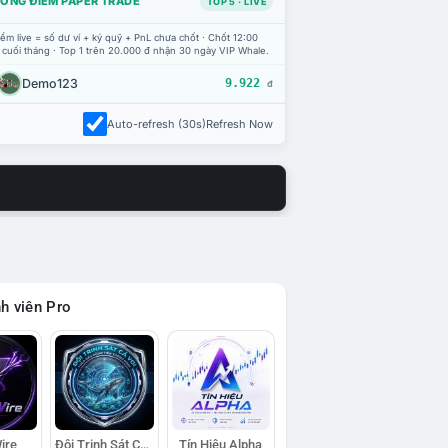
ỔNG ĐIỂM PAPER TRADE
TOP 5 · LIVE
ểm live = số dư ví + ký quỹ + PnL chưa chốt · Chốt 12:00
 cuối tháng · Top 1 trên 20.000 đ nhận 30 ngày VIP Whale.
Demo123
9.922
đ
Auto-refresh (30s)
Refresh Now
h viên Pro
ire
Đội Trinh Sát Cá Voi
Tín Hiệu Alpha