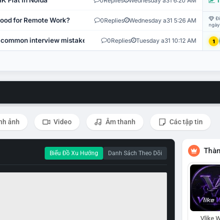
K Flat in Noida
0
Replies
Wednesday a31 6:20 AM
T
Đi
 Good for Remote Work?
0
Replies
Wednesday a31 5:26 AM
ngày
 common interview mistakes?
0
Replies
Tuesday a31 10:12 AM
1
nh ảnh
Video
Âm thanh
Các tập tin
Thàn
Biểu Đồ Xu Hướng
Danh Sách Theo Dõi
Vlike W