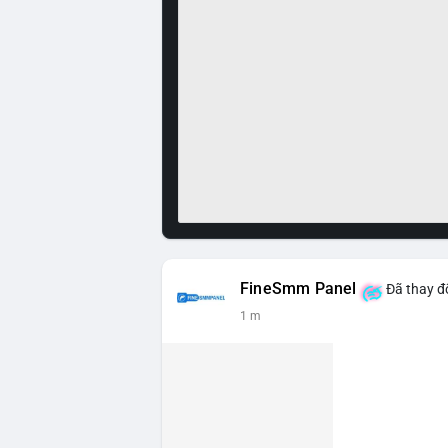
FineSmm Panel
Đã thay đổ
1 m