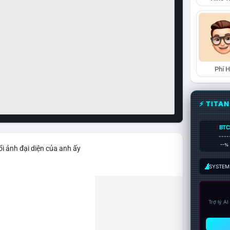
Phí 
⚡ TITA
BTC
----
--%
i ảnh đại diện của anh ấy
SYSTEM:
Trợ lý A