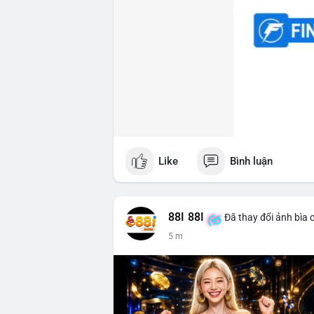
Like
Bình luận
88I 88I
Đã thay đổi ảnh bìa 
5 m