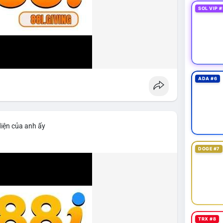
SOL VIP #
ADA #6
diện của anh ấy
DOGE #7
TRX #8