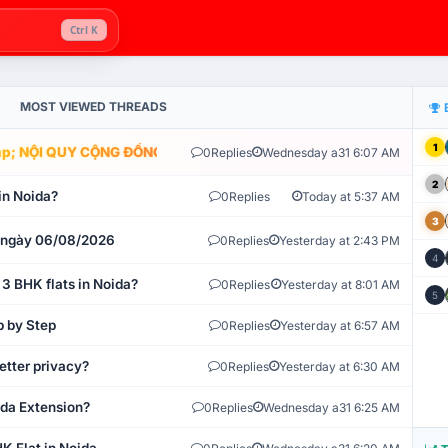
Ctrl K
MOST VIEWED THREADS
1
; NỘI QUY CỘNG ĐỒNG VLIKE.VN: HỆ THỐNG GIÁM SÁT TỰ ĐỘNG V
0
Replies
Wednesday a31 6:07 AM
2
in Noida?
0
Replies
Today at 5:37 AM
3
t ngày 06/08/2026
0
Replies
Yesterday at 2:43 PM
4
 3 BHK flats in Noida?
0
Replies
Yesterday at 8:01 AM
5
p by Step
0
Replies
Yesterday at 6:57 AM
etter privacy?
0
Replies
Yesterday at 6:30 AM
ida Extension?
0
Replies
Wednesday a31 6:25 AM