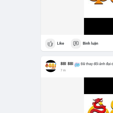
Like
Bình luận
88I 88I
Đã thay đổi ảnh đại 
7 m