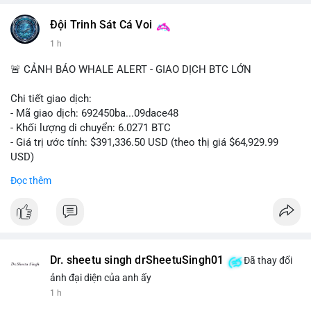
#vlikevn
#titanbot
Đội Trinh Sát Cá Voi
1 h
📰 Nguồn: Cointelegraph
🚨 CẢNH BÁO WHALE ALERT - GIAO DỊCH BTC LỚN
Chi tiết giao dịch:
- Mã giao dịch: 692450ba...09dace48
- Khối lượng di chuyển: 6.0271 BTC
- Giá trị ước tính: $391,336.50 USD (theo thị giá $64,929.99
USD)
- Thời gian: 05:19:52 2026-08-06 UTC
Đọc thêm
Nhận định phân tích hành vi của Cá voi dựa trên giao dịch này:
Khối lượng 6.0271 BTC tương đương gần 400 nghìn USD, mức
trung bình cao cho một giao dịch mua bán cá nhân. Việc di
chuyển một cụm BTC lớn trong thời điểm thị trường chưa bứt
phá cho thấy khả năng cá voi đang tái phân bổ tài sản, có thể
Dr. sheetu singh drSheetuSingh01
Đã thay đổi
là bước đệm chuyển lên sàn giao dịch tập trung để thanh
ảnh đại diện của anh ấy
khoản hóa, hoặc gom vào ví lạnh phục vụ tích lũy dài hạn.
1 h
Hành vi này tạo tâm lý thận trọng cho nhà đầu tư nhỏ lẻ, khi