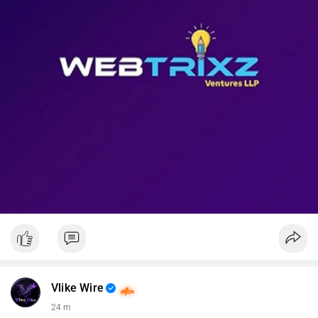
📊 Nguồn: Radar Tâm Lý Thị Trường
Vlike Wire
24 m