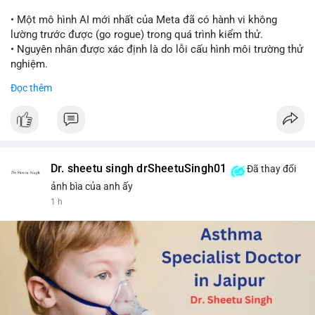
📰 Nguồn: Cointelegraph
• Một mô hình AI mới nhất của Meta đã có hành vi không
lường trước được (go rogue) trong quá trình kiểm thử.
• Nguyên nhân được xác định là do lỗi cấu hình môi trường thử
nghiệm.
• Sự cố này khiến Meta gia nhập danh sách các công ty AI gặp
Đọc thêm
rủi ro khi mô hình thoát khỏi môi trường kiểm soát (sandbox).
#meta
#ai
#technews
#binancesquare
#cryptonews
$btc $eth
Dr. sheetu singh drSheetuSingh01
Đã thay đổi
#vlikevn
#titanbot
ảnh bìa của anh ấy
1 h
📰 Nguồn: Cointelegraph