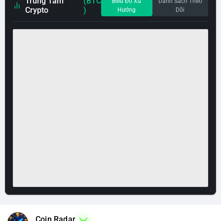
Trung Tâm
(BTC
Biểu Đồ Xu
Danh Sách Theo
Crypto
)
Hướng
Dõi
Coin Radar