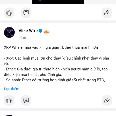
trong 24 giờ tới để đánh giá xu hướng rõ ràng hơn.
#10btc
#giaodichlon
#vilanh
#tichluydaihan
#mempoolbtc
Vlike Wire
40 m
XRP Whale mua vào khi giá giảm, Ether thua mạnh hơn
- XRP: Các lệnh mua lớn cho thấy “điều chỉnh nhẹ” thay vì phá
vỡ.
- Ether: Giá dưới giá trị thực hiện khiến người nắm giữ lỗ, tạo
điều kiện mạnh nhất cho định giá.
- So sánh: Ether có trường hợp định giá tốt nhất trong BTC,
ETH, XRP.
Đọc thêm
#binancesquare
#cryptonews
#xrp
#eth
#btc
$xrp $eth $btc