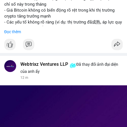
giao dịch crypto; Trung Quốc thắt chặt kiểm soát xuất khẩu
chỉ số này trong tháng
drone đáp trả Mỹ; Tổng thống Trump thảo luận về tác động
- Giá Bitcoin không có biến động rõ rệt trong khi thị trường
kinh tế của AI.
crypto tăng trưởng mạnh
• Binance Square: Cộng đồng đang tranh luận sôi nổi về các
- Các yếu tố không rõ ràng (ví dụ: thị trường đã成熟, áp lực quy
lệnh Short/Long, các chiến lược bám theo kế hoạch (Plan
định) khiến Bitcoin ổn định hơn
Đọc thêm
Break) và các cơ hội từ token mới như $RIVER.
• Binance Announcements: Binance chuẩn bị thêm 10 bStocks
#binancesquare
#cryptonews
#btc
Tokenized Securities làm tài sản thế chấp và tổ chức cuộc thi
giao dịch Squid (QUID).
$btc
• Tin tức nổi bật: XRP Whales đang gom hàng khi giá giảm,
trong khi Ether cho thấy dấu hiệu bán tháo mạnh hơn;
#vlikevn
#titanbot
Webtrixz Ventures LLP
Đã thay đổi ảnh đại diện
CASHCAT tăng trưởng đột biến 120% nhờ Robinhood Chain.
của anh ấy
📰 Nguồn: CoinDesk
12 m
💡 NHẬN ĐỊNH & KHUYẾN NGHỊ
• Thị trường đang ở vùng tâm lý cực kỳ nhạy cảm do sự sợ hãi
bao trùm. Nhà đầu tư nên thận trọng với các biến động mạnh
từ tin tức chính trị và các quy định pháp lý mới tại Nga và Mỹ.
Cần theo dõi sát sao các vùng hỗ trợ của Bitcoin và các xu
hướng mới nổi như AI và Tokenized Securities để tìm điểm
vào lệnh an toàn.