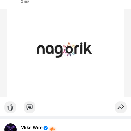
2 giờ
Vlike Wire