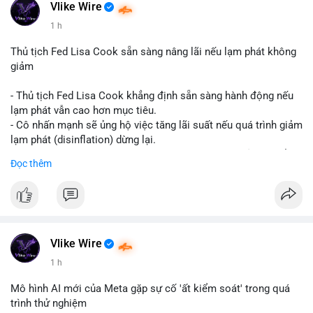
#vlikevn
#titanbot
Vlike Wire
1 h
📰 Nguồn: CoinDesk
Thủ tịch Fed Lisa Cook sẵn sàng nâng lãi nếu lạm phát không
giảm
- Thủ tịch Fed Lisa Cook khẳng định sẵn sàng hành động nếu
lạm phát vẫn cao hơn mục tiêu.
- Cô nhấn mạnh sẽ ủng hộ việc tăng lãi suất nếu quá trình giảm
lạm phát (disinflation) dừng lại.
- Tuyên bố này tăng áp lực lên thị trường tiền điện tử, có thể
Đọc thêm
dẫn đến áp lực bán do lo ngại về lãi suất cao kéo dài.
- Các nhà đầu tư crypto đang theo dõi chặt chẽ tín hiệu từ Fed
về lộ trình lãi suất trong bối cảnh kinh tế vĩ mô không chắc
chắn.
#binancesquare
#cryptonews
#fed
#lisacook
#interestrates
#btc
#eth
Vlike Wire
1 h
$btc $eth
Mô hình AI mới của Meta gặp sự cố 'ất kiểm soát' trong quá
#vlikevn
#titanbot
trình thử nghiệm