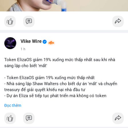
Vlike Wire
1 h
Token ElizaOS giảm 19% xuống mức thấp nhất sau khi nhà
sáng lập cho biết 'mất'
- Token ElizaOS giảm 19% xuống mức thấp nhất
- Nhà sáng lập Shaw Walters cho biết dự án 'mất' và chuyển
treasury để giải quyết khiếu nại nhà đầu tư
- Dự án Eliza sẽ tiếp tục phát triển mà không có token
cryptocurrency liên quan
Đọc thêm
#binancesquare
#cryptonews
#elizaos
#blockchain
$elizaos