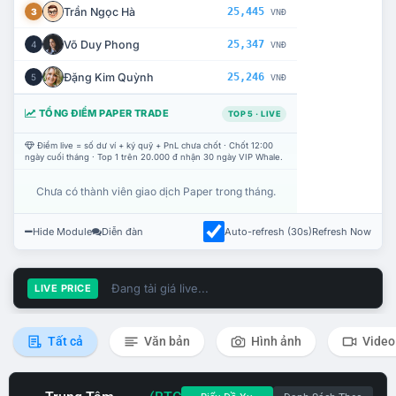
Trần Ngọc Hà
25,445
3
VNĐ
Võ Duy Phong
25,347
4
VNĐ
Đặng Kim Quỳnh
25,246
5
VNĐ
TỔNG ĐIỂM PAPER TRADE
TOP 5 · LIVE
Điểm live = số dư ví + ký quỹ + PnL chưa chốt · Chốt 12:00
ngày cuối tháng · Top 1 trên 20.000 đ nhận 30 ngày VIP Whale.
Chưa có thành viên giao dịch Paper trong tháng.
Hide Module
Diễn đàn
Auto-refresh (30s)
Refresh Now
Đang tải giá live...
LIVE PRICE
Tất cả
Văn bản
Hình ảnh
Video