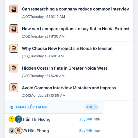
Can researching a company reduce common interview mi
0
Tuesday a31 10:12 AM
How can I compare options to buy flat in Noida Extension?
0
Tuesday a31 6:30 AM
Why Choose New Projects in Noida Extension
0
Tuesday a31 6:01 AM
Hidden Costs in flats in Greater Noida West
0
Tuesday a31 5:26 AM
Avoid Common Interview Mistakes and Impress
0
Monday a31 10:55 AM
BẢNG XẾP HẠNG
TOP 5
Trần Thị Hương
25,548
1
VNĐ
Võ Hữu Phong
25,446
2
VNĐ