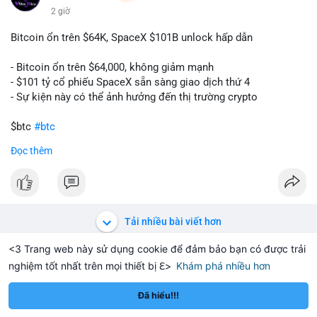
2 giờ
Bitcoin ổn trên $64K, SpaceX $101B unlock hấp dẫn
- Bitcoin ổn trên $64,000, không giảm mạnh
- $101 tỷ cổ phiếu SpaceX sẵn sàng giao dịch thứ 4
- Sự kiện này có thể ảnh hưởng đến thị trường crypto
$btc
#btc
Đọc thêm
#vlikevn
#titanbot
📰 Nguồn: CoinDesk
Tải nhiều bài viết hơn
<3 Trang web này sử dụng cookie để đảm bảo bạn có được trải
nghiệm tốt nhất trên mọi thiết bị ℇ>
Khám phá nhiều hơn
Solana
BNB
$1,912.85
$74.06
TH
+2.26%
SOL
-0.05%
B
Đã hiểu!!!