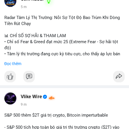
5 m
Radar Tâm Lý Thị Trường: Nỗi Sợ Tột Độ Bao Trùm Khi Dòng
Tiền Rút Chạy
📊 CHỈ SỐ SỢ HÃI & THAM LAM
• Chỉ số Fear & Greed đạt mức 25 (Extreme Fear - Sợ hãi tột
độ)
• Tâm lý thị trường đang cực kỳ tiêu cực, cho thấy áp lực bán
tháo đang chiếm ưu thế.
Đọc thêm
📈 XU HƯỚNG TÌM KIẾM & THẢO LUẬN
• CoinGecko Trending: Heima (HEI), Pi Network (PI), Pudgy
Penguins (PENGU), Cash Cat (CASHCAT), Bitcoin (BTC).
• LunarCrush Trending: Solana, Dogecoin, Polkadot, Chainlink,
Tesla, Apple.
Vlike Wire
• Google Trends Việt Nam: Các chủ đề đời sống như dự báo
9 m
thời tiết, lịch LCK, sông Danube đang chiếm sóng.
S&P 500 thêm $2T giá trị crypto, Bitcoin imperturbable
💬 DÒNG CHẢY TIN TỨC & TRUYỀN THÔNG
• Tin tức quốc tế: Nga chính thức ban hành luật quản lý sàn
- S&P 500 tích hợp toàn bộ giá trị thị trường crypto ($2T) vào