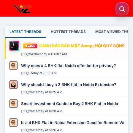
LATEST THREADS
HOTTEST THREADS
MOST VIEWED THRE
CẢNH BÁO BẢO MẬT &amp; NỘI QUY CỘNG ĐỒNG
VÀNG
0
Wednesday a31 6:07 AM
Why does a 4 BHK flat Noida offer better privacy?
0
Today at 6:30 AM
Why should I buy a 3 BHK flat in Noida Extension?
0
Yesterday at 6:25 AM
Smart Investment Guide to Buy 2 BHK Flat in Noida
0
Yesterday at 6:20 AM
Is a 4 BHK Flat in Noida Extension Good for Remote Work?
0
Yesterday at 5:26 AM