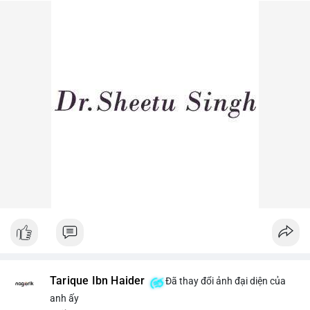
dòng tiền lớn dịch chuyển thường báo hiệu biến động giá ngắn
hạn.
Lời khuyên ngắn gọn cho nhà đầu tư nhỏ lẻ: Theo dõi sát các
lệnh khớp trên sàn trong 24-48 giờ tới, tránh vào lệnh đòn bẩy
khi chưa xác định rõ xu hướng. Nếu BTC giữ vững trên vùng
$64,500, khả năng tích lũy vẫn an toàn.
#6dot0271btc
#chuyenvilanh
#tichluydaihan
#btcmempool
#giaodichlon
Tarique Ibn Haider
Đã thay đổi ảnh đại diện của
anh ấy