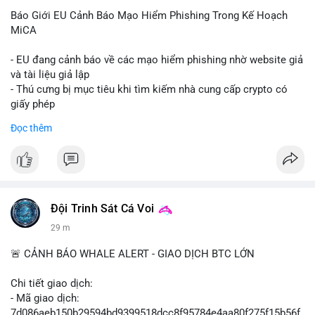
Báo Giới EU Cảnh Báo Mạo Hiểm Phishing Trong Kế Hoạch
MiCA
- EU đang cảnh báo về các mạo hiểm phishing nhờ website giả
và tài liệu giả lập
- Thú cưng bị mục tiêu khi tìm kiếm nhà cung cấp crypto có
giấy phép
- Sự cố liên quan đến quy định MiCA (Markets in Crypto-
Đọc thêm
Assets) tại EU
#binancesquare
#cryptonews
#mica
#security
$btc $eth
Đội Trinh Sát Cá Voi
#vlikevn
#titanbot
29 m
📰 Nguồn: Cointelegraph
🚨 CẢNH BÁO WHALE ALERT - GIAO DỊCH BTC LỚN
Chi tiết giao dịch:
- Mã giao dịch:
7d086aeb150b29594bd9399518dcc8f95784e4aa80f275f15b56f