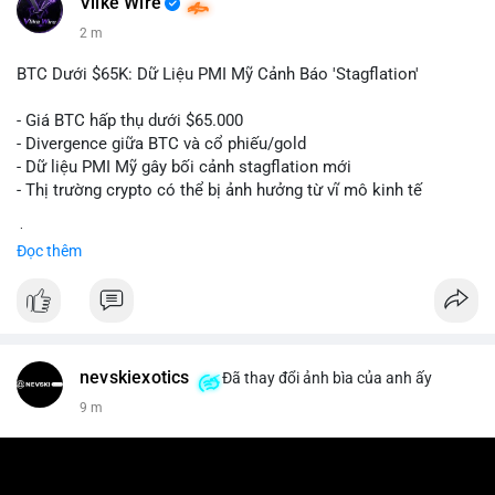
Vlike Wire
2 m
BTC Dưới $65K: Dữ Liệu PMI Mỹ Cảnh Báo 'Stagflation'
- Giá BTC hấp thụ dưới $65.000
- Divergence giữa BTC và cổ phiếu/gold
- Dữ liệu PMI Mỹ gây bối cảnh stagflation mới
- Thị trường crypto có thể bị ảnh hưởng từ vĩ mô kinh tế
$btc
#btc
Đọc thêm
#vlikevn
#titanbot
📰 Nguồn: Cointelegraph
nevskiexotics
Đã thay đổi ảnh bìa của anh ấy
9 m