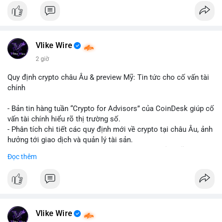
#binancesquare
#cryptonews
#hyperliquid
#rwa
#defi
$btc $eth
Vlike Wire
#vlikevn
#titanbot
2 giờ
📰 Nguồn: Cointelegraph
Quy định crypto châu Âu & preview Mỹ: Tin tức cho cố vấn tài
chính
- Bản tin hàng tuần “Crypto for Advisors” của CoinDesk giúp cố
vấn tài chính hiểu rõ thị trường số.
- Phân tích chi tiết các quy định mới về crypto tại châu Âu, ảnh
hưởng tới giao dịch và quản lý tài sản.
- Đánh giá các xu hướng và dự báo chính sách của Mỹ, giúp
Đọc thêm
nhà đầu tư chuẩn bị chiến lược.
- Cập nhật nhanh các thay đổi pháp lý, rủi ro và cơ hội đầu tư
trong lĩnh vực blockchain.
#binancesquare
#cryptonews
#regulation
#europe
#us
Vlike Wire