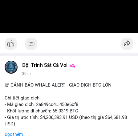
Đội Trinh Sát Cá Voi
30 m
🚨 CẢNH BÁO WHALE ALERT - GIAO DỊCH BTC LỚN
Chi tiết giao dịch:
- Mã giao dịch: 2a849cd4...450e6cf8
- Khối lượng di chuyển: 65.0319 BTC
- Giá trị ước tính: $4,206,393.91 USD (theo thị giá $64,681.98
USD)
- Thời gian: 16:19:52 2026-08-06 UTC
Đọc thêm