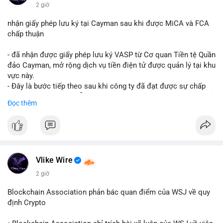
$btc $eth
2 giờ
#vlikevn
#titanbot
nhận giấy phép lưu ký tại Cayman sau khi được MiCA và FCA
chấp thuận
📰 Nguồn: CoinDesk
- đã nhận được giấy phép lưu ký VASP từ Cơ quan Tiền tệ Quần
đảo Cayman, mở rộng dịch vụ tiền điện tử được quản lý tại khu
vực này.
- Đây là bước tiếp theo sau khi công ty đã đạt được sự chấp
thuận từ MiCA (Châu Âu) và FCA (Anh), củng cố vị thế tuân thủ
Đọc thêm
quy định toàn cầu.
- Giấy phép này cho phép cung cấp dịch vụ lưu ký tài sản số
một cách hợp pháp tại Cayman, thu hút thêm khách hàng tổ
chức.
- Động thái này phản ánh xu hướng các sàn giao dịch và nền
tảng tiền điện tử tăng cường tuân thủ pháp lý để mở rộng hoạt
Vlike Wire
động.
2 giờ
#binancesquare
#cryptonews
#blockchain
#regulation
Blockchain Association phản bác quan điểm của WSJ về quy
#custody
định Crypto
$btc $eth