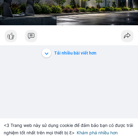
Tải nhiều bài viết hơn
<3 Trang web này sử dụng cookie để đảm bảo bạn có được trải
nghiệm tốt nhất trên mọi thiết bị ℇ>
Khám phá nhiều hơn
Solana
BNB
$1,915.10
$73.42
H
+1.34%
SOL
-1.12%
BN