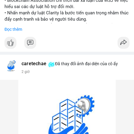
• Blockchain Association chỉ trích bài xã luận của WSJ về việc
hiểu sai các dự luật hỗ trợ đổi mới.
#vlikevn
#titanbot
• Nhấn mạnh dự luật Clarity là bước tiến quan trọng nhằm thúc
đẩy cạnh tranh và bảo vệ người tiêu dùng.
📰 Nguồn: Cointelegraph
• Phản đối các quan điểm kìm hãm sự đổi mới trong lĩnh vực
Đọc thêm
tài sản số.
#blockchain
#cryptonews
#regulation
#binancesquare
$btc $eth
caretechae
Đã thay đổi ảnh đại diện của cô ấy
#vlikevn
#titanbot
2 giờ
📰 Nguồn: CoinDesk