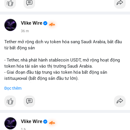
Vlike Wire
36 m
Tether mở rộng dịch vụ token hóa sang Saudi Arabia, bắt đầu
từ bất động sản
- Tether, nhà phát hành stablecoin USDT, mở rộng hoạt động
token hóa tài sản vào thị trường Saudi Arabia.
- Giai đoạn đầu tập trung vào token hóa bất động sản
istituционаl (bất động sản đầu tư lớn).
- Kế hoạch mở rộng sang các lớp tài sản khác trong tương lai.
Đọc thêm
- Bước đi này nhằm tăng khả năng truy cập và thanh khoản cho
tài sản truyền thống qua blockchain.
#binancesquare
#cryptonews
#usdt
#tether
#tokenization
#realestate
#saudiarabia
#blockchain
Vlike Wire
$usdt
1 h