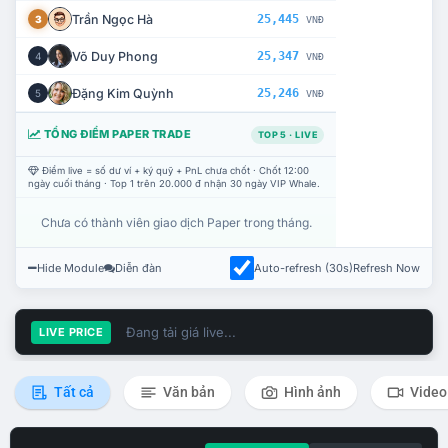
Trần Ngọc Hà
25,445
3
VNĐ
Võ Duy Phong
25,347
4
VNĐ
Đặng Kim Quỳnh
25,246
5
VNĐ
TỔNG ĐIỂM PAPER TRADE
TOP 5 · LIVE
Điểm live = số dư ví + ký quỹ + PnL chưa chốt · Chốt 12:00
ngày cuối tháng · Top 1 trên 20.000 đ nhận 30 ngày VIP Whale.
Chưa có thành viên giao dịch Paper trong tháng.
Hide Module
Diễn đàn
Auto-refresh (30s)
Refresh Now
Đang tải giá live...
LIVE PRICE
Tất cả
Văn bản
Hình ảnh
Video