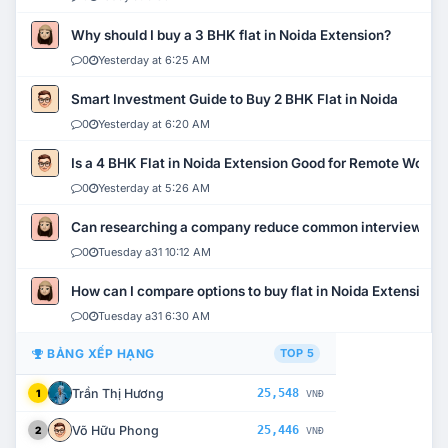
Why should I buy a 3 BHK flat in Noida Extension?
0
Yesterday at 6:25 AM
Smart Investment Guide to Buy 2 BHK Flat in Noida
0
Yesterday at 6:20 AM
Is a 4 BHK Flat in Noida Extension Good for Remote Work?
0
Yesterday at 5:26 AM
Can researching a company reduce common interview mi
0
Tuesday a31 10:12 AM
How can I compare options to buy flat in Noida Extension?
0
Tuesday a31 6:30 AM
BẢNG XẾP HẠNG
TOP 5
Trần Thị Hương
25,548
1
VNĐ
Võ Hữu Phong
25,446
2
VNĐ