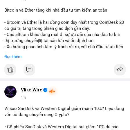
#vlikevn
#titanbot
Bitcoin và Ether tăng khi nhà đầu tư tìm kiếm an toàn
📰 Nguồn: CoinDesk
- Bitcoin và Ether là hai đồng coin duy nhất trong CoinDesk 20
có giá trị tăng trong phiên giao dịch gần đây.
- Các altcoin khác đang mất đi sự ưu đãi của nhà đầu tư khi
thị trường chuyển向 tài sản lớn và ổn định hơn.
- Xu hướng phản ánh tâm lý tránh rủi ro, với nhà đầu tư ưu tiên
các token có vốn hóa thị trường lớn nhất.
Đọc thêm
$btc
#btc
$eth
#eth
#vlikevn
#titanbot
📰 Nguồn: CoinDesk
Vlike Wire
1 h
Vì sao SanDisk và Western Digital giảm mạnh 10%? Liệu dòng
vốn có đang chuyển sang Crypto?
• Cổ phiếu SanDisk và Western Digital sụt giảm 10% dù báo