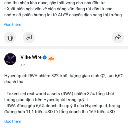
cáo thu nhập khả quan, gây thất vọng cho nhà đầu tư.
• Xuất hiện nghi vấn về việc dòng vốn đang rút dần từ các
nhóm cổ phiếu hưởng lợi từ AI để chuyển dịch sang thị trường
tiền điện tử.
Đọc thêm
• Diễn biến này có thể là tín hiệu cho thấy sự luân chuyển dòng
tiền giữa các nhóm tài sản công nghệ và crypto.
#binancesquare
#cryptonews
#marketanalysis
#ai
#investing
$btc $eth
Vlike Wire
1 h
#vlikevn
#titanbot
Hyperliquid: RWA chiếm 32% khối lượng giao dịch Q2, tạo 6,6%
📰 Nguồn: CoinDesk
doanh thu
- Tokenized real-world assets (RWA) chiếm 32% tổng khối
lượng giao dịch trên Hyperliquid trong quý II.
- RWA đóng góp 6,6% doanh thu quý II của Hyperliquid, tương
đương hơn 11,1 triệu USD từ tổng doanh thu 169 triệu USD.
- Đây là dấu hiệu mạnh mẽ về sự tăng trưởng của thị trường tài
Đọc thêm
sản hóa thực tế trên sàn giao dịch phi tập trung.