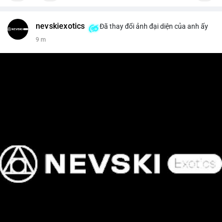
nevskiexotics
Đã thay đổi ảnh đại diện của anh ấy
9 m