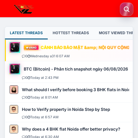
LATEST THREADS
HOTTEST THREADS
MOST VIEWED THRE
CẢNH BÁO BẢO MẬT &amp; NỘI QUY CỘNG ĐỒNG
VÀNG
0
Wednesday a31 6:07 AM
BTC (Bitcoin) - Phân tích snapshot ngày 06/08/2026
0
Today at 2:43 PM
What should I verify before booking 3 BHK flats in Noida?
0
Today at 8:01 AM
How to Verify property in Noida Step by Step
0
Today at 6:57 AM
Why does a 4 BHK flat Noida offer better privacy?
0
Today at 6:30 AM