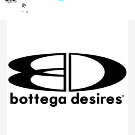
ấy
4 m