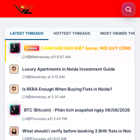
LATEST THREADS
HOTTEST THREADS
MOST VIEWED THRE
CẢNH BÁO BẢO MẬT &amp; NỘI QUY CỘNG ĐỒNG
VÀNG
0
Wednesday a31 6:07 AM
Luxury Apartments in Noida Investment Guide
0
Yesterday at 6:13 AM
Is RERA Enough When Buying Flats in Noida?
0
Yesterday at 5:37 AM
BTC (Bitcoin) - Phân tích snapshot ngày 06/08/2026
0
Thursday a31 2:43 PM
What should I verify before booking 3 BHK flats in Noida?
0
Thursday a31 8:01 AM