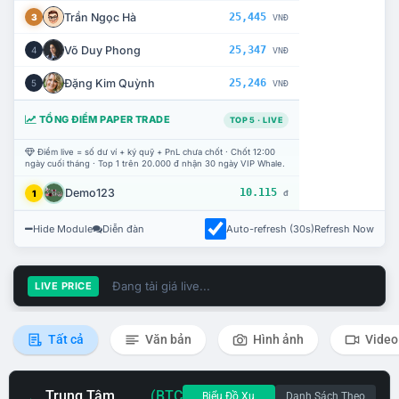
Trần Ngọc Hà
25,445
3
VNĐ
Võ Duy Phong
25,347
4
VNĐ
Đặng Kim Quỳnh
25,246
5
VNĐ
TỔNG ĐIỂM PAPER TRADE
TOP 5 · LIVE
Điểm live = số dư ví + ký quỹ + PnL chưa chốt · Chốt 12:00
ngày cuối tháng · Top 1 trên 20.000 đ nhận 30 ngày VIP Whale.
Demo123
10.115
1
đ
Hide Module
Diễn đàn
Auto-refresh (30s)
Refresh Now
Đang tải giá live...
LIVE PRICE
Tất cả
Văn bản
Hình ảnh
Video
Trung Tâm
(BTC
Biểu Đồ Xu
Danh Sách Theo