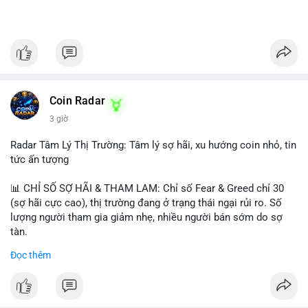
Coin Radar
3 giờ
Radar Tâm Lý Thị Trường: Tâm lý sợ hãi, xu hướng coin nhỏ, tin
tức ấn tượng
📊 CHỈ SỐ SỢ HÃI & THAM LAM: Chỉ số Fear & Greed chỉ 30
(sợ hãi cực cao), thị trường đang ở trạng thái ngại rủi ro. Số
lượng người tham gia giảm nhẹ, nhiều người bán sớm do sợ
tàn.
Đọc thêm
📈 XU HƯỚNG TÌM KIẾM & THẢO LUẬN: Biconomy (BICO),
Pudgy Penguins (PENGU), Bitcoin SV (BSV) và Kaspa (KAS) là
coin được tìm kiếm nhiều nhất. Chủ đề NFT (Pudgy Penguins),
AI (Hyperliquid) và ổn định (BSV) nổi bật.