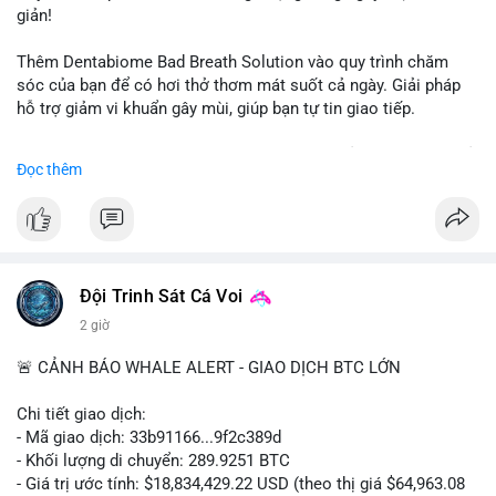
giản!
📰 Nguồn: CoinDesk
Thêm Dentabiome Bad Breath Solution vào quy trình chăm
sóc của bạn để có hơi thở thơm mát suốt cả ngày. Giải pháp
hỗ trợ giảm vi khuẩn gây mùi, giúp bạn tự tin giao tiếp.
Bắt đầu ngay hôm nay với bước chăm sóc nhỏ nhưng hiệu quả
Đọc thêm
lớn cho nụ cười khỏe mạnh.
#dentabiome
#badbreathsolution
#hoithothommat
#chamsocrangmieng
#suckhoerangmieng
#nucuoitutin
Đội Trinh Sát Cá Voi
2 giờ
🚨 CẢNH BÁO WHALE ALERT - GIAO DỊCH BTC LỚN
Chi tiết giao dịch:
- Mã giao dịch: 33b91166...9f2c389d
- Khối lượng di chuyển: 289.9251 BTC
- Giá trị ước tính: $18,834,429.22 USD (theo thị giá $64,963.08