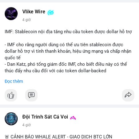
💬 DÒNG CHẢY TIN TỨC & TRUYỀN THÔNG: Bàn tán trên
Vlike Wire
Binance Square tập trung vào lệnh kẹp, dự báo NVDA và Musk
4 giờ
Starship 13. Telegram nhấn mạnh luật mới tại Brazil và tranh
luận về Clearity Act.
IMF: Stablecoin nội địa tăng nhu cầu token được dollar hỗ trợ
💡 NHẬN ĐỊNH & KHUYẾN NGHỊ: Tâm lý ngắn hạn vẫn tiêu
- IMF cho rằng người dùng có thể ưu tiên stablecoin được
cực do sợ hãi, nhưng xu hướng coin nhỏ và tin tức AI/NVIDA
dollar hỗ trợ vì tính thanh khoản, hiệu ứng mạng và chấp nhận
có thể tạo cơ hội mua sớm. Cần theo dõi sự thay đổi trong
quốc tế
chính sách crypto Mỹ.
- Dan Katz, phó tổng giám đốc IMF, cho biết điều này có thể
thúc đẩy nhu cầu đối với các token dollar-backed
📊 Nguồn: Radar Tâm Lý Thị Trường
- Nhận định được đưa ra trong bối cảnh các quốc gia phát
Đọc thêm
triển stablecoin nội địa
$btc $eth
#vlikevn
#titanbot
Đội Trinh Sát Cá Voi
📰 Nguồn: Cointelegraph
4 giờ
🚨 CẢNH BÁO WHALE ALERT - GIAO DỊCH BTC LỚN