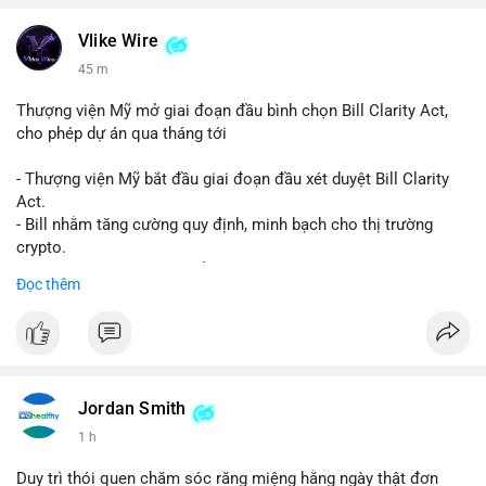
Vlike Wire
45 m
Thượng viện Mỹ mở giai đoạn đầu bình chọn Bill Clarity Act,
cho phép dự án qua tháng tới
- Thượng viện Mỹ bắt đầu giai đoạn đầu xét duyệt Bill Clarity
Act.
- Bill nhằm tăng cường quy định, minh bạch cho thị trường
crypto.
- Đạt 60 phiếu cần thiết để tiến tới tháng tới.
Đọc thêm
- Bill có thể ảnh hưởng pháp lý, hoạt động của các đồng tiền kỹ
thuật số.
#binancesquare
#cryptonews
#regulation
#ussenate
#clarityact
Jordan Smith
$btc $eth
1 h
#vlikevn
#titanbot
Duy trì thói quen chăm sóc răng miệng hằng ngày thật đơn