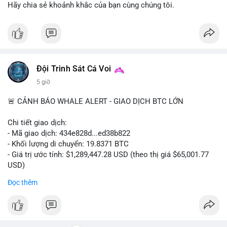
ra.
Hãy chia sẻ khoảnh khắc của bạn cùng chúng tôi.
Lời khuyên cho nhà đầu tư nhỏ lẻ: Quan sát dòng tiền vào/ra
các sàn lớn trong 24-48 giờ tới. Tránh hành động theo cảm
tính; nếu giá giảm nhẹ do tâm lý, có thể là cơ hội nhưng cần
quản lý rủi ro chặt chẽ. Không nên sử dụng đòn bẩy cao trong
thời điểm này.
Đội Trinh Sát Cá Voi
5 giờ
#61dot37btc
#chuyenvilanh
#tichluydaihan
#btcmempool
#aplucban
🚨 CẢNH BÁO WHALE ALERT - GIAO DỊCH BTC LỚN
Chi tiết giao dịch:
- Mã giao dịch: 434e828d...ed38b822
- Khối lượng di chuyển: 19.8371 BTC
- Giá trị ước tính: $1,289,447.28 USD (theo thị giá $65,001.77
USD)
- Thời gian: 05:19:14 2026-08-08 UTC
Đọc thêm
Nhận định phân tích:
Giao dịch gần 1.3 triệu USD được thực hiện trong khung giờ
thanh khoản thấp (sáng sớm UTC) cho thấy chủ ví có chủ đích