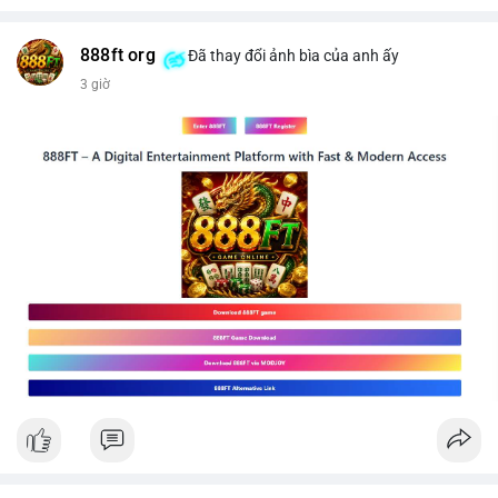
$btc
#289btc
#chuyenvilon
#giaodichchuaxacnhan
#biendongcung
#mucgia64963
#vlikevn
#titanbot
888ft org
Đã thay đổi ảnh bìa của anh ấy
3 giờ
📰 Nguồn: CoinDesk