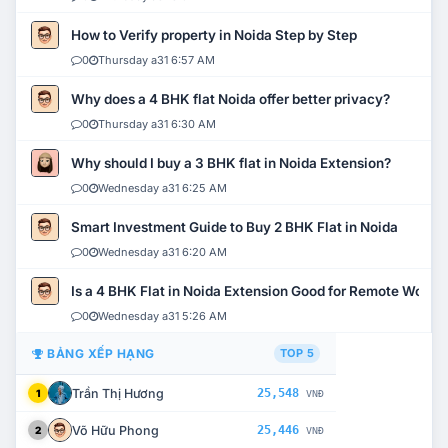
How to Verify property in Noida Step by Step
0
Thursday a31 6:57 AM
Why does a 4 BHK flat Noida offer better privacy?
0
Thursday a31 6:30 AM
Why should I buy a 3 BHK flat in Noida Extension?
0
Wednesday a31 6:25 AM
Smart Investment Guide to Buy 2 BHK Flat in Noida
0
Wednesday a31 6:20 AM
Is a 4 BHK Flat in Noida Extension Good for Remote Work?
0
Wednesday a31 5:26 AM
BẢNG XẾP HẠNG
TOP 5
Trần Thị Hương
25,548
1
VNĐ
Võ Hữu Phong
25,446
2
VNĐ