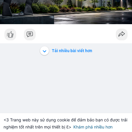
Tải nhiều bài viết hơn
<3 Trang web này sử dụng cookie để đảm bảo bạn có được trải
nghiệm tốt nhất trên mọi thiết bị ℇ>
Khám phá nhiều hơn
Solana
BNB
$1,914.69
$73.39
TH
+1.29%
SOL
-1.15%
B