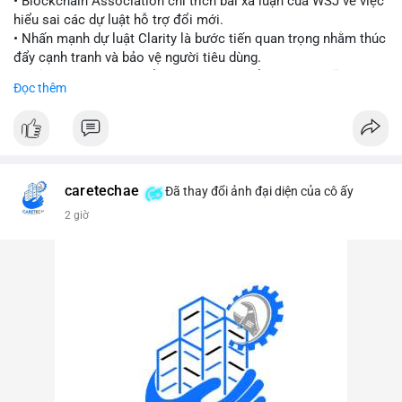
• Blockchain Association chỉ trích bài xã luận của WSJ về việc
hiểu sai các dự luật hỗ trợ đổi mới.
#vlikevn
#titanbot
• Nhấn mạnh dự luật Clarity là bước tiến quan trọng nhằm thúc
đẩy cạnh tranh và bảo vệ người tiêu dùng.
📰 Nguồn: Cointelegraph
• Phản đối các quan điểm kìm hãm sự đổi mới trong lĩnh vực
Đọc thêm
tài sản số.
#blockchain
#cryptonews
#regulation
#binancesquare
$btc $eth
caretechae
Đã thay đổi ảnh đại diện của cô ấy
#vlikevn
#titanbot
2 giờ
📰 Nguồn: CoinDesk