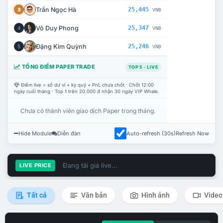
Trần Ngọc Hà
25,445
3
VNĐ
Võ Duy Phong
25,347
4
VNĐ
Đặng Kim Quỳnh
25,246
5
VNĐ
TỔNG ĐIỂM PAPER TRADE
TOP 5 · LIVE
Điểm live = số dư ví + ký quỹ + PnL chưa chốt · Chốt 12:00
ngày cuối tháng · Top 1 trên 20.000 đ nhận 30 ngày VIP Whale.
Chưa có thành viên giao dịch Paper trong tháng.
Hide Module
Diễn đàn
Auto-refresh (30s)
Refresh Now
Đang tải giá live...
LIVE PRICE
Tất cả
Văn bản
Hình ảnh
Video