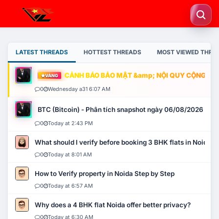
LATEST THREADS
HOTTEST THREADS
MOST VIEWED THRE
CẢNH BÁO BẢO MẬT &amp; NỘI QUY CỘNG ĐỒNG
VÀNG
0
Wednesday a31 6:07 AM
BTC (Bitcoin) - Phân tích snapshot ngày 06/08/2026
0
Today at 2:43 PM
What should I verify before booking 3 BHK flats in Noida?
0
Today at 8:01 AM
How to Verify property in Noida Step by Step
0
Today at 6:57 AM
Why does a 4 BHK flat Noida offer better privacy?
0
Today at 6:30 AM