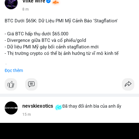
Vlike Wire
8 m
BTC Dưới $65K: Dữ Liệu PMI Mỹ Cảnh Báo 'Stagflation'
- Giá BTC hấp thụ dưới $65.000
- Divergence giữa BTC và cổ phiếu/gold
- Dữ liệu PMI Mỹ gây bối cảnh stagflation mới
- Thị trường crypto có thể bị ảnh hưởng từ vĩ mô kinh tế
$btc
#btc
Đọc thêm
#vlikevn
#titanbot
📰 Nguồn: Cointelegraph
nevskiexotics
Đã thay đổi ảnh bìa của anh ấy
15 m