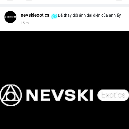
nevskiexotics
Đã thay đổi ảnh đại diện của anh ấy
15 m