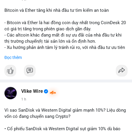
#vlikevn
#titanbot
Bitcoin và Ether tăng khi nhà đầu tư tìm kiếm an toàn
📰 Nguồn: CoinDesk
- Bitcoin và Ether là hai đồng coin duy nhất trong CoinDesk 20
có giá trị tăng trong phiên giao dịch gần đây.
- Các altcoin khác đang mất đi sự ưu đãi của nhà đầu tư khi
thị trường chuyển向 tài sản lớn và ổn định hơn.
- Xu hướng phản ánh tâm lý tránh rủi ro, với nhà đầu tư ưu tiên
các token có vốn hóa thị trường lớn nhất.
Đọc thêm
$btc
#btc
$eth
#eth
#vlikevn
#titanbot
📰 Nguồn: CoinDesk
Vlike Wire
1 h
Vì sao SanDisk và Western Digital giảm mạnh 10%? Liệu dòng
vốn có đang chuyển sang Crypto?
• Cổ phiếu SanDisk và Western Digital sụt giảm 10% dù báo