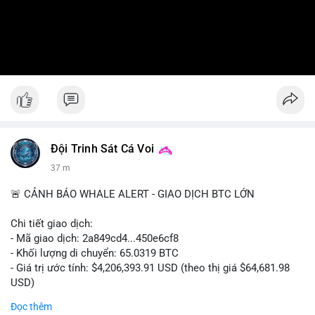
Đội Trinh Sát Cá Voi
37 m
🚨 CẢNH BÁO WHALE ALERT - GIAO DỊCH BTC LỚN
Chi tiết giao dịch:
- Mã giao dịch: 2a849cd4...450e6cf8
- Khối lượng di chuyển: 65.0319 BTC
- Giá trị ước tính: $4,206,393.91 USD (theo thị giá $64,681.98
USD)
- Thời gian: 16:19:52 2026-08-06 UTC
Đọc thêm