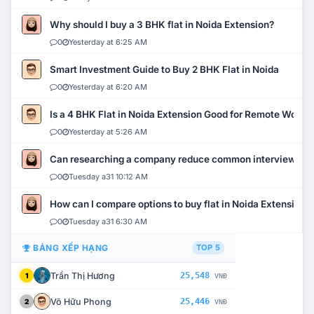
Why should I buy a 3 BHK flat in Noida Extension?
0
Yesterday at 6:25 AM
Smart Investment Guide to Buy 2 BHK Flat in Noida
0
Yesterday at 6:20 AM
Is a 4 BHK Flat in Noida Extension Good for Remote Work?
0
Yesterday at 5:26 AM
Can researching a company reduce common interview mi
0
Tuesday a31 10:12 AM
How can I compare options to buy flat in Noida Extension?
0
Tuesday a31 6:30 AM
BẢNG XẾP HẠNG
TOP 5
Trần Thị Hương
25,548
1
VNĐ
Võ Hữu Phong
25,446
2
VNĐ