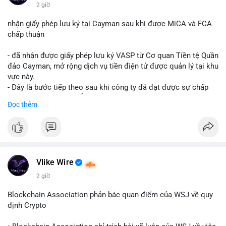
$btc $eth
2 giờ
#vlikevn
#titanbot
nhận giấy phép lưu ký tại Cayman sau khi được MiCA và FCA
chấp thuận
📰 Nguồn: CoinDesk
- đã nhận được giấy phép lưu ký VASP từ Cơ quan Tiền tệ Quần
đảo Cayman, mở rộng dịch vụ tiền điện tử được quản lý tại khu
vực này.
- Đây là bước tiếp theo sau khi công ty đã đạt được sự chấp
thuận từ MiCA (Châu Âu) và FCA (Anh), củng cố vị thế tuân thủ
Đọc thêm
quy định toàn cầu.
- Giấy phép này cho phép cung cấp dịch vụ lưu ký tài sản số
một cách hợp pháp tại Cayman, thu hút thêm khách hàng tổ
chức.
- Động thái này phản ánh xu hướng các sàn giao dịch và nền
tảng tiền điện tử tăng cường tuân thủ pháp lý để mở rộng hoạt
Vlike Wire
động.
2 giờ
#binancesquare
#cryptonews
#blockchain
#regulation
Blockchain Association phản bác quan điểm của WSJ về quy
#custody
định Crypto
$btc $eth