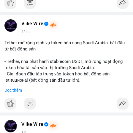
Vlike Wire
42 m
Tether mở rộng dịch vụ token hóa sang Saudi Arabia, bắt đầu
từ bất động sản
- Tether, nhà phát hành stablecoin USDT, mở rộng hoạt động
token hóa tài sản vào thị trường Saudi Arabia.
- Giai đoạn đầu tập trung vào token hóa bất động sản
istituционаl (bất động sản đầu tư lớn).
- Kế hoạch mở rộng sang các lớp tài sản khác trong tương lai.
Đọc thêm
- Bước đi này nhằm tăng khả năng truy cập và thanh khoản cho
tài sản truyền thống qua blockchain.
#binancesquare
#cryptonews
#usdt
#tether
#tokenization
#realestate
#saudiarabia
#blockchain
Vlike Wire
$usdt
1 h