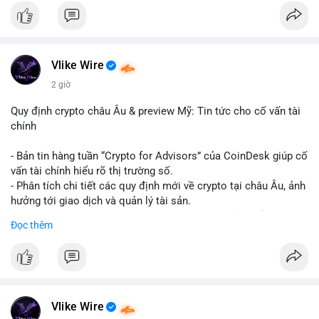
#binancesquare
#cryptonews
#hyperliquid
#rwa
#defi
$btc $eth
Vlike Wire
#vlikevn
#titanbot
2 giờ
📰 Nguồn: Cointelegraph
Quy định crypto châu Âu & preview Mỹ: Tin tức cho cố vấn tài
chính
- Bản tin hàng tuần “Crypto for Advisors” của CoinDesk giúp cố
vấn tài chính hiểu rõ thị trường số.
- Phân tích chi tiết các quy định mới về crypto tại châu Âu, ảnh
hưởng tới giao dịch và quản lý tài sản.
- Đánh giá các xu hướng và dự báo chính sách của Mỹ, giúp
Đọc thêm
nhà đầu tư chuẩn bị chiến lược.
- Cập nhật nhanh các thay đổi pháp lý, rủi ro và cơ hội đầu tư
trong lĩnh vực blockchain.
#binancesquare
#cryptonews
#regulation
#europe
#us
Vlike Wire