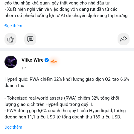
cáo thu nhập khả quan, gây thất vọng cho nhà đầu tư.
• Xuất hiện nghi vấn về việc dòng vốn đang rút dần từ các
nhóm cổ phiếu hưởng lợi từ AI để chuyển dịch sang thị trường
tiền điện tử.
Đọc thêm
• Diễn biến này có thể là tín hiệu cho thấy sự luân chuyển dòng
tiền giữa các nhóm tài sản công nghệ và crypto.
#binancesquare
#cryptonews
#marketanalysis
#ai
#investing
$btc $eth
Vlike Wire
1 h
#vlikevn
#titanbot
Hyperliquid: RWA chiếm 32% khối lượng giao dịch Q2, tạo 6,6%
📰 Nguồn: CoinDesk
doanh thu
- Tokenized real-world assets (RWA) chiếm 32% tổng khối
lượng giao dịch trên Hyperliquid trong quý II.
- RWA đóng góp 6,6% doanh thu quý II của Hyperliquid, tương
đương hơn 11,1 triệu USD từ tổng doanh thu 169 triệu USD.
- Đây là dấu hiệu mạnh mẽ về sự tăng trưởng của thị trường tài
Đọc thêm
sản hóa thực tế trên sàn giao dịch phi tập trung.