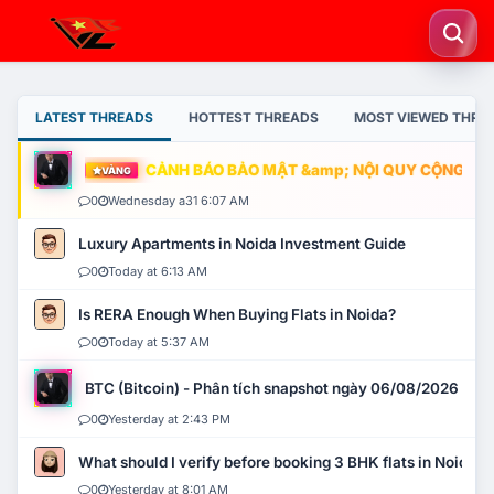
LATEST THREADS
HOTTEST THREADS
MOST VIEWED THRE
CẢNH BÁO BẢO MẬT &amp; NỘI QUY CỘNG ĐỒNG
VÀNG
0
Wednesday a31 6:07 AM
Luxury Apartments in Noida Investment Guide
0
Today at 6:13 AM
Is RERA Enough When Buying Flats in Noida?
0
Today at 5:37 AM
BTC (Bitcoin) - Phân tích snapshot ngày 06/08/2026
0
Yesterday at 2:43 PM
What should I verify before booking 3 BHK flats in Noida?
0
Yesterday at 8:01 AM