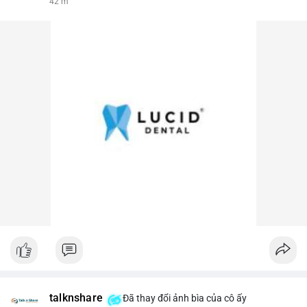
42 m
talknshare
Đã thay đổi ảnh bìa của cô ấy