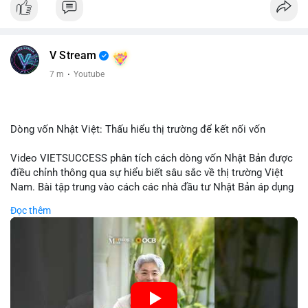
V Stream
7 m
·
Youtube
Dòng vốn Nhật Việt: Thấu hiểu thị trường để kết nối vốn
Video VIETSUCCESS phân tích cách dòng vốn Nhật Bản được
điều chỉnh thông qua sự hiểu biết sâu sắc về thị trường Việt
Nam. Bài tập trung vào cách các nhà đầu tư Nhật Bản áp dụng
chiến lược đầu tư phù hợp với điều kiện kinh tế địa phương, từ
Đọc thêm
đầu tư trực tiếp vào doanh nghiệp đến việc giao dịch tài chính.
Kết nối này không chỉ tạo cơ hội tăng trưởng cho Việt Nam mà
còn tạo ra động lực cho thị trường crypto địa phương khi các
nhà đầu tư đa quốc gia tìm kiếm cơ hội đa dạng. Các yếu tố
như chính sách tài chính Việt Nam, xu hướng đầu tư ESG, và
ổn định thị trường sẽ ảnh hưởng trực tiếp đến lưu lượng vốn
nhập khẩu từ Nhật Bản. Bài cũng nhấn mạnh vai trò của thông