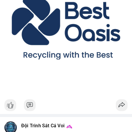
Đội Trinh Sát Cá Voi