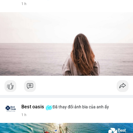
1 h
Best oasis
Đã thay đổi ảnh bìa của anh ấy
1 h