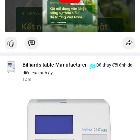
tin thị trường chính xác trong việc giảm rủi ro khi kết nối các
thị trường khác nhau.
🎥 Xem video trực tiếp tại:
Nguồn: VIETSUCCESS
Billiards table Manufacturer
Đã thay đổi ảnh đại
diện của anh ấy
12 m