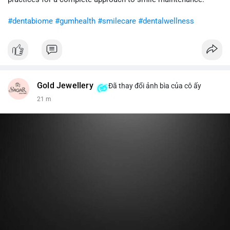
khi gia tăng vị thế.
#dentabiome
#gumhealth
#smilecare
#dentalwellness
#8dot0316btc
#chuyenlensan
#aplucbannganhan
#btcmempool
#516kusd
Gold Jewellery
Đã thay đổi ảnh bìa của cô ấy
21 m