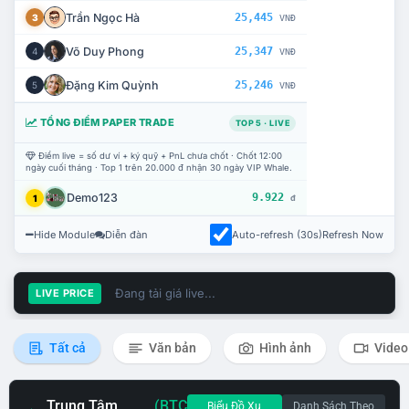
Trần Ngọc Hà
25,445
3
VNĐ
Võ Duy Phong
25,347
4
VNĐ
Đặng Kim Quỳnh
25,246
5
VNĐ
TỔNG ĐIỂM PAPER TRADE
TOP 5 · LIVE
Điểm live = số dư ví + ký quỹ + PnL chưa chốt · Chốt 12:00
ngày cuối tháng · Top 1 trên 20.000 đ nhận 30 ngày VIP Whale.
Demo123
9.922
1
đ
Hide Module
Diễn đàn
Auto-refresh (30s)
Refresh Now
Đang tải giá live...
LIVE PRICE
Tất cả
Văn bản
Hình ảnh
Video
Trung Tâm
(BTC
Biểu Đồ Xu
Danh Sách Theo