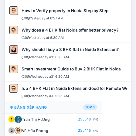
How to Verify property in Noida Step by Step
0
Yesterday at 6:57 AM
Why does a 4 BHK flat Noida offer better privacy?
0
Yesterday at 6:30 AM
Why should I buy a 3 BHK flat in Noida Extension?
0
Wednesday a31 6:25 AM
Smart Investment Guide to Buy 2 BHK Flat in Noida
0
Wednesday a31 6:20 AM
Is a 4 BHK Flat in Noida Extension Good for Remote Work?
0
Wednesday a31 5:26 AM
BẢNG XẾP HẠNG
TOP 5
Trần Thị Hương
25,548
1
VNĐ
Võ Hữu Phong
25,446
2
VNĐ