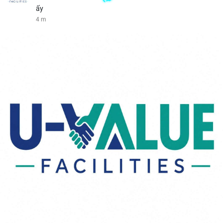
ấy
4 m