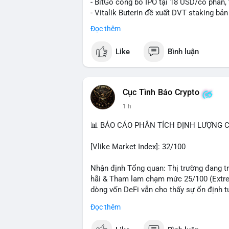
- BitGo công bố IPO tại 18 USD/cổ phần, 
- Vitalik Buterin đề xuất DVT staking bả
Ethereum
Đọc thêm
- Hong Kong phát hành giấy phép stablec
- Nga xác định crypto là tài sản hợp pháp,
Like
Bình luận
- Trump hy vọng ký vào luật cấu trúc th
Quốc hội
- Saga’s EVM blockchain ngừng hoạt độn
- Steak ’n Shake cho phép nhân viên nhậ
Cục Tình Báo Crypto
#binancesquare
#cryptonews
#btc
#eth
1 h
#hongkong
#russia
#trump
#saga
#stea
📊 BÁO CÁO PHÂN TÍCH ĐỊNH LƯỢNG CR
$btc $eth $sol $xrp $cc
#cc
$sky
#sky
$
[Vlike Market Index]: 32/100
#vlikevn
#titanbot
Nhận định Tổng quan: Thị trường đang trả
📰 Nguồn: Decrypt
hãi & Tham lam chạm mức 25/100 (Extrem
dòng vốn DeFi vẫn cho thấy sự ổn định t
Đọc thêm
Phân tích Dòng tiền DeFi (DefiLlama): T
trong 24h qua. Ethereum vẫn thống trị với 