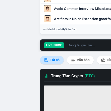
Avoid Common Interview Mistakes 
Are flats in Noida Extension good fo
Hide Module
Diễn đàn
Đang tải giá live...
LIVE PRICE
Tất cả
Văn bản
Hì
Trung Tâm Crypto
(BTC)