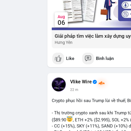
Aug
06
Hưng Yên
Like
Bình luận
Vlike Wire
22 m
Crypto phục hồi sau Trump lùi về thuế; B
- Thị trường crypto xanh sau khi Trump 
($89.90
, ETH +2% ($2.995), SOL +2% 
- CC (+15%), SKY (+11%), SAND (+10%) d