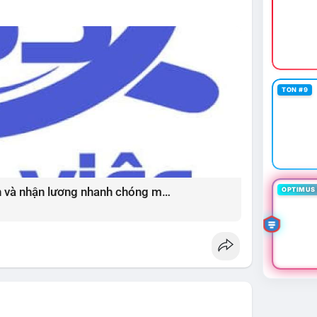
thường đi kèm với cơ hội mua vào tốt.
ường đang ở vùng tích lũy với thanh khoản dồi dào
ọng, tránh sử dụng đòn bẩy quá cao trong giai
iá) cho các đồng coin chủ chốt như BTC và ETH có
vùng Extreme Fear. Cần theo dõi sát diễn biến TVL
p đảo chiều.
TON #9
tablecoinusdt
#ethereuml2
Bí quyết chốt việc làm thời vụ uy tín và nhận lương nhanh chóng mỗi ngày ?
OPTIMUS 