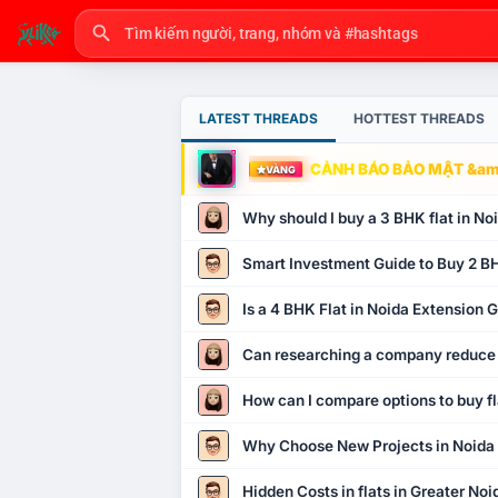
LATEST THREADS
HOTTEST THREADS
CẢNH BÁO BẢO MẬT &amp
VÀNG
Why should I buy a 3 BHK flat in No
Smart Investment Guide to Buy 2 BH
Is a 4 BHK Flat in Noida Extension
Can researching a company reduce
How can I compare options to buy fl
Why Choose New Projects in Noida
Hidden Costs in flats in Greater No