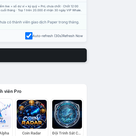
ểm live = số dư ví + ký quỹ + PnL chưa chốt · Chốt 12:00
 cuối tháng · Top 1 trên 20.000 đ nhận 30 ngày VIP Whale.
hưa có thành viên giao dịch Paper trong tháng.
Auto-refresh (30s)
Refresh Now
h viên Pro
 Alpha
Coin Radar
Đội Trinh Sát Cá Voi