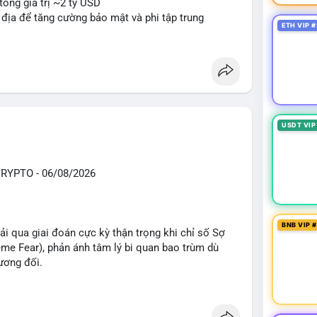
tổng giá trị ~2 tỷ USD
n địa để tăng cường bảo mật và phi tập trung
ETH VIP #
oin mới với yêu cầu tuân thủ nghiêm ngặt
 tạo tiền lệ pháp lý
ị trường crypto sớm nonostante sự bất đồng trong
g sau cuộc tấn công 7 triệu USD
n lương một phần dưới dạng Bitcoin
USDT VIP
#sol
#xrp
#bitgo
#vitalikbuterin
#stablecoin
knshake
YPTO - 06/08/2026
sand
#sand
BNB VIP 
i qua giai đoán cực kỳ thận trọng khi chỉ số Sợ
e Fear), phản ánh tâm lý bi quan bao trùm dù
ương đối.
ổng TVL DeFi đạt 142,24 tỷ USD, tăng nhẹ 0,59%
41,47 tỷ USD, trong khi cuộc đua vị trí thứ 2 rất sát