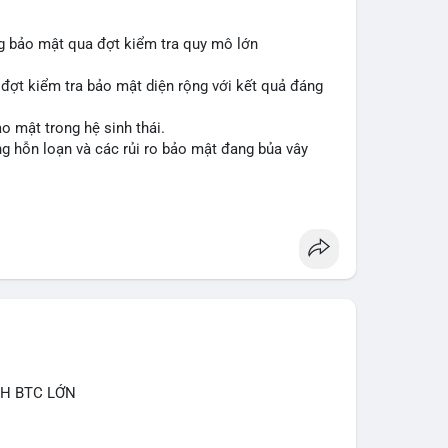
ng bảo mật qua đợt kiểm tra quy mô lớn
 đợt kiểm tra bảo mật diện rộng với kết quả đáng
o mật trong hệ sinh thái.
ạng hỗn loạn và các rủi ro bảo mật đang bủa vây
inancesquare
#btc
CH BTC LỚN