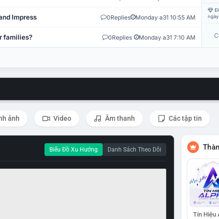
Đi
and Impress
0
Replies
Monday a31 10:55 AM
ngày
C
r families?
0
Replies
Monday a31 7:10 AM
nh ảnh
Video
Âm thanh
Các tập tin
Thàn
Biểu Đồ Xu Hướng
Danh Sách Theo Dõi
Tín Hiệu