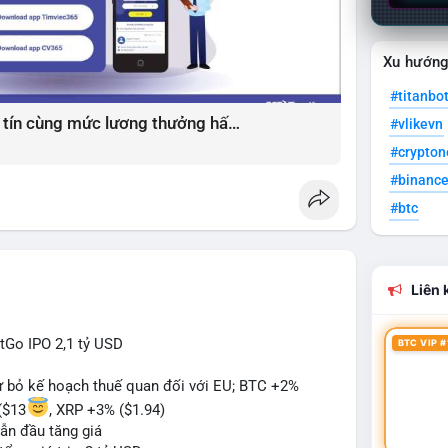
Xu hướn
#titanbo
Giải pháp tìm việc làm xây dựng uy tín cùng mức lương thưởng hấp dẫn ?️
#vlikevn
#crypto
#binanc
#btc
Liên k
itGo IPO 2,1 tỷ USD
BTC VIP #
từ bỏ kế hoạch thuế quan đối với EU; BTC +2%
($13
, XRP +3% ($1.94)
ẫn đầu tăng giá