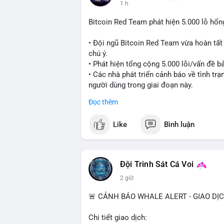
1 h
Bitcoin Red Team phát hiện 5.000 lỗ hổ
• Đội ngũ Bitcoin Red Team vừa hoàn tất
chú ý.
• Phát hiện tổng cộng 5.000 lỗi/vấn đề bả
• Các nhà phát triển cảnh báo về tình tr
người dùng trong giai đoạn này.
Đọc thêm
#bitcoin
#cryptosecurity
#blockchain
#b
Like
Bình luận
$btc
#vlikevn
#titanbot
Đội Trinh Sát Cá Voi
📰 Nguồn: Cointelegraph
2 giờ
🚨 CẢNH BÁO WHALE ALERT - GIAO DỊ
Chi tiết giao dịch: