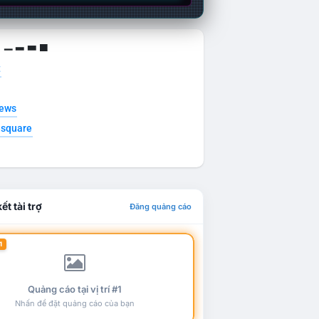
g ▁ ▂ ▃ ▄
t
news
esquare
ết tài trợ
Đăng quảng cáo
1
Quảng cáo tại vị trí #1
Nhấn để đặt quảng cáo của bạn