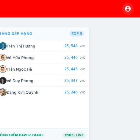
BẢNG XẾP HẠNG
TOP 5
Trần Thị Hương
25,548
VNĐ
À CHẾ TÀI XỬ LÝ VI PHẠM
Võ Hữu Phong
25,446
VNĐ
Trần Ngọc Hà
25,445
VNĐ
Võ Duy Phong
25,347
VNĐ
Đặng Kim Quỳnh
25,246
VNĐ
ỔNG ĐIỂM PAPER TRADE
TOP 5 · LIVE