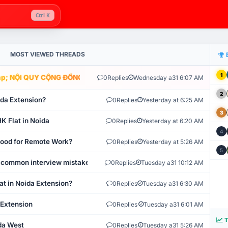
Ctrl K
MOST VIEWED THREADS
1
; NỘI QUY CỘNG ĐỒNG VLIKE.VN: HỆ THỐNG GIÁM SÁT TỰ ĐỘNG V
0
Replies
Wednesday a31 6:07 AM
2
ida Extension?
0
Replies
Yesterday at 6:25 AM
3
K Flat in Noida
0
Replies
Yesterday at 6:20 AM
4
 Good for Remote Work?
0
Replies
Yesterday at 5:26 AM
5
 common interview mistakes?
0
Replies
Tuesday a31 10:12 AM
at in Noida Extension?
0
Replies
Tuesday a31 6:30 AM
 Extension
0
Replies
Tuesday a31 6:01 AM
T
ida West
0
Replies
Tuesday a31 5:26 AM