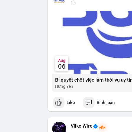
lũy dài hạn, khi tâm lý bi quan đạt đỉnh 
1 h
📰 Nguồn: Cointelegraph
Đánh giá & Khuyến nghị giao dịch: Thị tr
nhưng tâm lý yếu. Nhà đầu tư nên thận tr
đoạn này. Chiến lược DCA (trung bình g
thể được xem xét khi thị trường đang ở 
và dòng tiền Stablecoin để xác nhận nhị
#extremefear
#tvldefi
#fundingratebtc
#s
Aug
06
Hưng Yên
Like
Bình luận
Vlike Wire