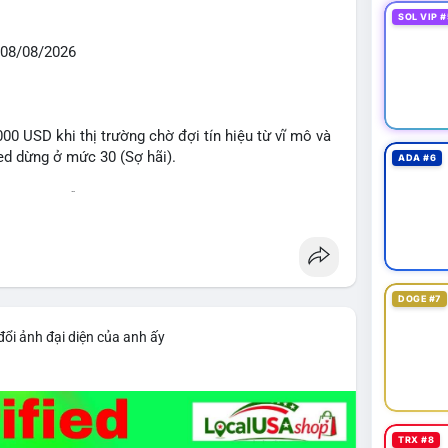
SOL VIP #
08/08/2026
0 USD khi thị trường chờ đợi tín hiệu từ vĩ mô và
eed dừng ở mức 30 (Sợ hãi).
ADA #6
 voi BTC diễn ra dày đặc, đáng chú ý nhất là lệnh
D lúc 08:19 UTC và 61,37 BTC (gần 4 triệu USD) lúc
ân bổ tài sản, chưa tạo áp lực bán trực tiếp lên
DOGE #7
giai đoạn đầu bình chọn Bill Clarity Act, cần 60
nh stablecoin nội địa có thể thúc đẩy nhu cầu token
đổi ảnh đại diện của anh ấy
bit truy xuất tài sản 1,5 tỷ USD từ vụ hack Triều
 exploit mới trên LND có thể đánh cắp thông tin
g cần cập nhật ngay. XRP Ledger đề xuất sửa đổi
TRX #8