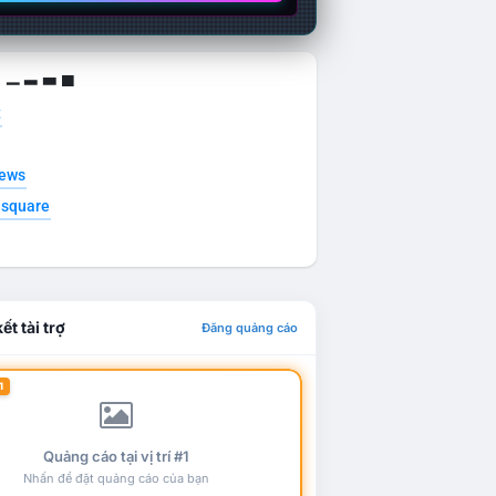
g ▁ ▂ ▃ ▄
t
news
esquare
ết tài trợ
Đăng quảng cáo
1
Quảng cáo tại vị trí #1
Nhấn để đặt quảng cáo của bạn