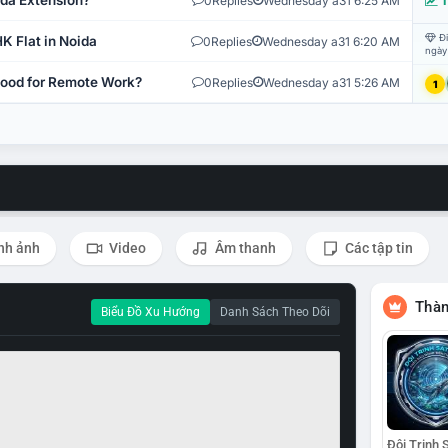
ida Extension?
0
Replies
Wednesday a31 6:25 AM
T
Đi
K Flat in Noida
0
Replies
Wednesday a31 6:20 AM
ngày
 Good for Remote Work?
0
Replies
Wednesday a31 5:26 AM
1
nh ảnh
Video
Âm thanh
Các tập tin
Thàn
Biểu Đồ Xu Hướng
Danh Sách Theo Dõi