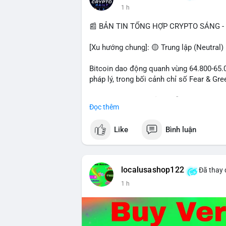
1 h
📰 BẢN TIN TỔNG HỢP CRYPTO SÁNG - 
[Xu hướng chung]: 🟡 Trung lập (Neutral)
Bitcoin dao động quanh vùng 64.800-65.00
pháp lý, trong bối cảnh chỉ số Fear & Gr
- Thị trường & Giá cả: Chuỗi giao dịch cá
Đọc thêm
chuyển 289,92 BTC trị giá 18,83 triệu US
06:19 UTC. Các lệnh này chủ yếu là tái ph
Like
Bình luận
sàn.
- Quy định & Pháp lý: Thượng viện Mỹ mở 
phiếu để tiến tới tháng tới. IMF nhận đị
localusashop122
Đã thay 
được dollar hỗ trợ. Tòa án Mỹ cho phép By
1 h
Tiên.
- Công nghệ & Bảo mật: BTCPay cảnh báo
đăng nhập Lightning Network, người dùn