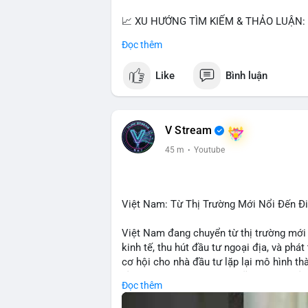
📈 XU HƯỚNG TÌM KIẾM & THẢO LUẬN:
• CoinGecko: Jimothy The Raccoon, Pudgy
Đọc thêm
Tutorial.
• Google Trends: chủ đề bóng đá, địa ph
Like
Bình luận
• LunarCrush: Ethereum, Solana, Dogecoin
etc.
💬 DÒNG CHẢY TIN TỨC & TRUYỀN TH
V Stream
• Telegram: US Senate tiến hành bỏ phiếu
45 m
·
Youtube
nhu cầu.
• Binance Square: nhiều trader short, cả
• Binance announcements: hỗ trợ cổ phiế
• Tin tức gần đây: Bitcoin exploit, Bybi
Việt Nam: Từ Thị Trường Mới Nổi Đến 
crypto.
Việt Nam đang chuyển từ thị trường mới
💡 NHẬN ĐỊNH & KHUYẾN NGHỊ:
kinh tế, thu hút đầu tư ngoại địa, và phát
• Tâm lý ngắn hạn: sợ hãi, giảm khối lượ
cơ hội cho nhà đầu tư lặp lại mô hình t
• Khuyến nghị: giữ cẩn thận, tránh short, 
tảng crypto tại Việt Nam cũng tăng trưở
Đọc thêm
đầu tư toàn cầu.
📊 Nguồn: Radar Tâm Lý Thị Trường