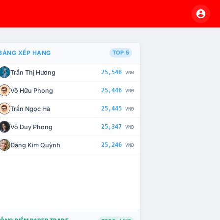
BẢNG XẾP HẠNG
TOP 5
Trần Thị Hương
25,548
VNĐ
À CHẾ TÀI XỬ LÝ VI PHẠM
Võ Hữu Phong
25,446
VNĐ
Trần Ngọc Hà
25,445
VNĐ
Võ Duy Phong
25,347
VNĐ
Đặng Kim Quỳnh
25,246
VNĐ