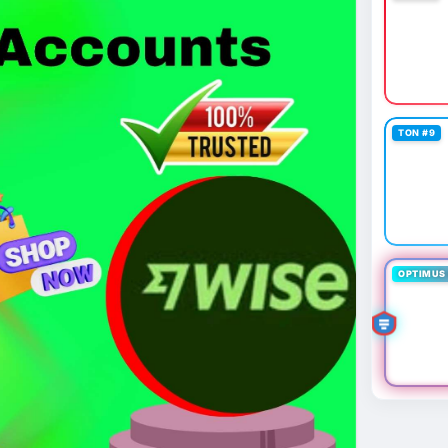
 giá 530 triệu USD.
cao khi Funding Rate BTC chỉ ở mức 0.0035%. Vùng
ài hạn nhưng cần chờ xác nhận dòng tiền.
thời gian của Vlike.vn!
TON #9
oit
#bybitlazarus
#xrpledger
OPTIMUS 