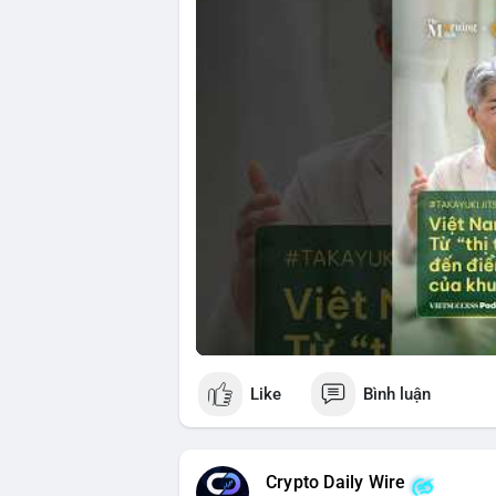
🎥 Xem video trực tiếp tại:
Nguồn: VIETSUCCESS
Like
Bình luận
Crypto Daily Wire