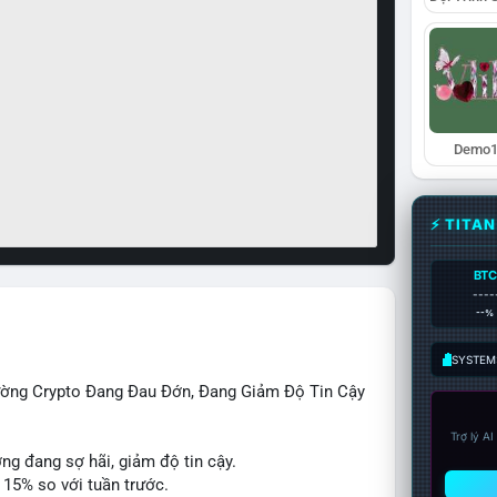
Demo1
⚡ TITA
BTC
----
--%
SYSTEM:
rường Crypto Đang Đau Đớn, Đang Giảm Độ Tin Cậy
Trợ lý A
ờng đang sợ hãi, giảm độ tin cậy.
 15% so với tuần trước.