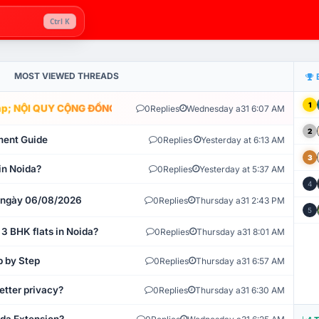
Ctrl K
MOST VIEWED THREADS
1
; NỘI QUY CỘNG ĐỒNG VLIKE.VN: HỆ THỐNG GIÁM SÁT TỰ ĐỘNG V
0
Replies
Wednesday a31 6:07 AM
2
ment Guide
0
Replies
Yesterday at 6:13 AM
3
in Noida?
0
Replies
Yesterday at 5:37 AM
4
t ngày 06/08/2026
0
Replies
Thursday a31 2:43 PM
5
 3 BHK flats in Noida?
0
Replies
Thursday a31 8:01 AM
p by Step
0
Replies
Thursday a31 6:57 AM
etter privacy?
0
Replies
Thursday a31 6:30 AM