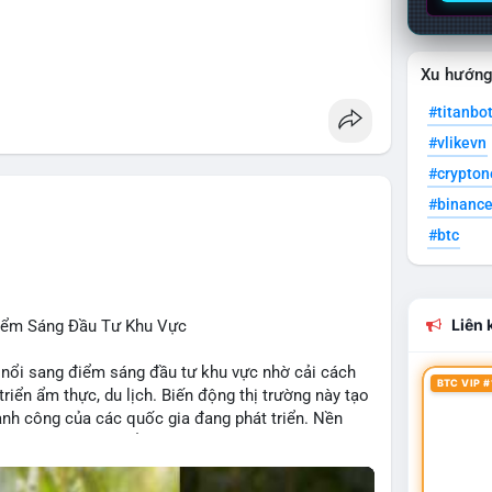
 Penguins, StonkBroker, Cysic, Cronos, Sui,
Xu hướn
ương, không liên quan crypto.
#titanbo
, Chainlink, Litecoin, Tesla, UFC, Premier League,
#vlikevn
#crypto
ÔNG:
#binanc
 Clarity Act, IMF nói stablecoin địa phương tăng
#btc
nh báo “short entry”, “điểm mua bán” giảm.
u Apple, IBM, airdrop MMT, competition.
t hack, XRP amendments, Trump media rút khỏi
Liên k
Điểm Sáng Đầu Tư Khu Vực
 nổi sang điểm sáng đầu tư khu vực nhờ cải cách
BTC VIP #
 triển ẩm thực, du lịch. Biến động thị trường này tạo
ng, người bán tăng.
hành công của các quốc gia đang phát triển. Nền
tập trung vào stablecoin, theo dõi US legislation.
ng nhờ chính sách ổn định và sự quan tâm từ nhà