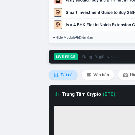
Why should I buy a 3 BHK flat in No
Smart Investment Guide to Buy 2 BH
Is a 4 BHK Flat in Noida Extension
Hide Module
Diễn đàn
Đang tải giá live...
LIVE PRICE
Tất cả
Văn bản
Hì
Trung Tâm Crypto
(BTC)