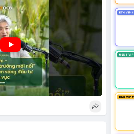
ETH VIP #
USDT VIP
BNB VIP 