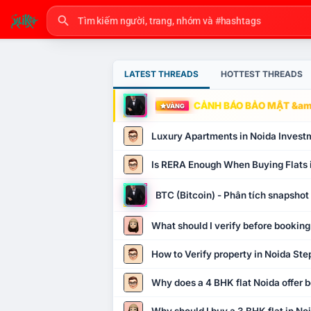
LATEST THREADS
HOTTEST THREADS
CẢNH BÁO BẢO MẬT &amp
VÀNG
Luxury Apartments in Noida Invest
Is RERA Enough When Buying Flats 
BTC (Bitcoin) - Phân tích snapsho
What should I verify before booking
How to Verify property in Noida Ste
Why does a 4 BHK flat Noida offer b