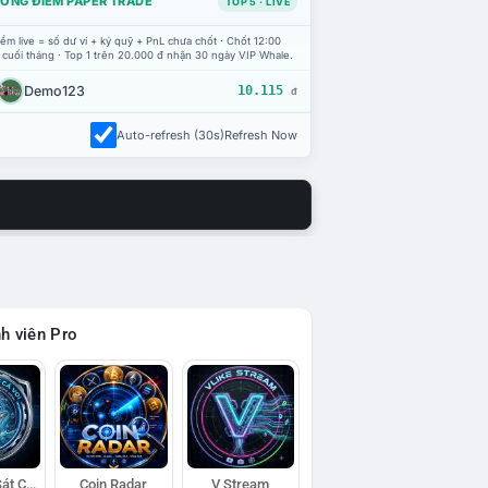
ỔNG ĐIỂM PAPER TRADE
TOP 5 · LIVE
ểm live = số dư ví + ký quỹ + PnL chưa chốt · Chốt 12:00
 cuối tháng · Top 1 trên 20.000 đ nhận 30 ngày VIP Whale.
Demo123
10.115
đ
Auto-refresh (30s)
Refresh Now
h viên Pro
Đội Trinh Sát Cá Voi
Coin Radar
V Stream