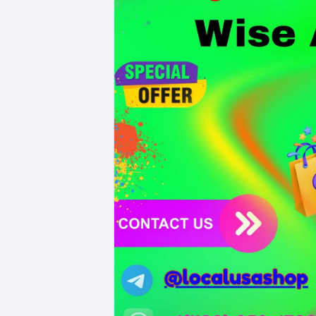
bảo mật token hóa tài sản Wall Street trị
Nhà đầu tư nên thận trọng với đòn bẩy 
Fear hiện tại có thể là cơ hội tích lũy d
Xem chi tiết các bài viết đầy đủ tại dòng 
#whalealertbtc
#clarityact
#lightningexpl