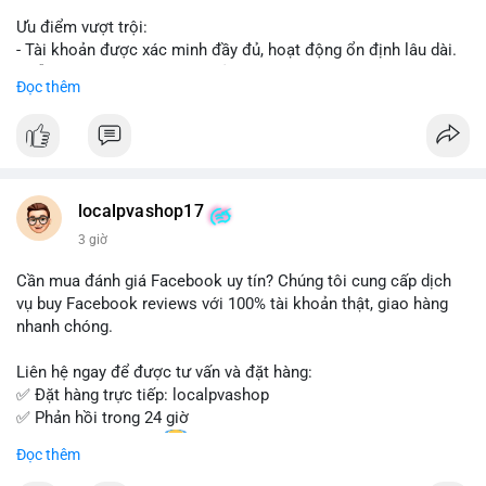
Ưu điểm vượt trội:
- Tài khoản được xác minh đầy đủ, hoạt động ổn định lâu dài.
- Hỗ trợ khách hàng 24/7, phản hồi nhanh chóng.
Đọc thêm
- Giao dịch an toàn, bảo mật thông tin.
Đặt hàng ngay hôm nay để nhận ưu đãi tốt nhất!
Liên hệ với chúng tôi qua:
localpvashop17
- WhatsApp: +1 (66
215-8938
- Telegram: @localpvashop
3 giờ
- Email: localpvashop@gmail.com
Cần mua đánh giá Facebook uy tín? Chúng tôi cung cấp dịch
Đừng bỏ lỡ cơ hội sở hữu tài khoản WeChat chất lượng với giá
vụ buy Facebook reviews với 100% tài khoản thật, giao hàng
tốt. Liên hệ ngay!
nhanh chóng.
Liên hệ ngay để được tư vấn và đặt hàng:
✅ Đặt hàng trực tiếp: localpvashop
✅ Phản hồi trong 24 giờ
✅ WhatsApp: +1 (66
215-8938
Đọc thêm
✅ Telegram: @localpvashop