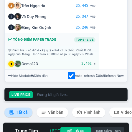
Trần Ngọc Hà
25,445
3
VNĐ
Võ Duy Phong
25,347
4
VNĐ
Đặng Kim Quỳnh
25,246
5
VNĐ
TỔNG ĐIỂM PAPER TRADE
TOP 5 · LIVE
Điểm live = số dư ví + ký quỹ + PnL chưa chốt · Chốt 12:00
ngày cuối tháng · Top 1 trên 20.000 đ nhận 30 ngày VIP Whale.
Demo123
5.492
1
đ
Hide Module
Diễn đàn
Auto-refresh (30s)
Refresh Now
Đang tải giá live...
LIVE PRICE
Tất cả
Văn bản
Hình ảnh
Video
Trung Tâm
(BTC
Biểu Đồ Xu
Danh Sách Theo