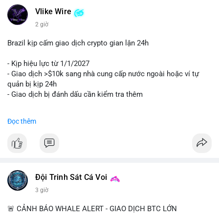
Vlike Wire
2 giờ
Brazil kịp cấm giao dịch crypto gian lận 24h
- Kịp hiệu lực từ 1/1/2027
- Giao dịch >$10k sang nhà cung cấp nước ngoài hoặc ví tự
quản bị kịp 24h
- Giao dịch bị đánh dấu cần kiểm tra thêm
#binancesquare
#cryptonews
#regulation
Đọc thêm
$btc $eth
#vlikevn
#titanbot
📰 Nguồn: Cointelegraph
Đội Trinh Sát Cá Voi
3 giờ
🚨 CẢNH BÁO WHALE ALERT - GIAO DỊCH BTC LỚN