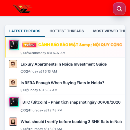
LATEST THREADS
HOTTEST THREADS
MOST VIEWED THRE
CẢNH BÁO BẢO MẬT &amp; NỘI QUY CỘNG ĐỒNG
VÀNG
0
Wednesday a31 6:07 AM
Luxury Apartments in Noida Investment Guide
0
Friday a31 6:13 AM
Is RERA Enough When Buying Flats in Noida?
0
Friday a31 5:37 AM
BTC (Bitcoin) - Phân tích snapshot ngày 06/08/2026
0
Thursday a31 2:43 PM
What should I verify before booking 3 BHK flats in Noida?
0
Thursday a31 8:01 AM