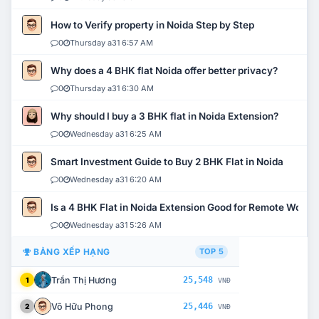
How to Verify property in Noida Step by Step
0
Thursday a31 6:57 AM
Why does a 4 BHK flat Noida offer better privacy?
0
Thursday a31 6:30 AM
Why should I buy a 3 BHK flat in Noida Extension?
0
Wednesday a31 6:25 AM
Smart Investment Guide to Buy 2 BHK Flat in Noida
0
Wednesday a31 6:20 AM
Is a 4 BHK Flat in Noida Extension Good for Remote Work?
0
Wednesday a31 5:26 AM
BẢNG XẾP HẠNG
TOP 5
Trần Thị Hương
25,548
1
VNĐ
Võ Hữu Phong
25,446
2
VNĐ