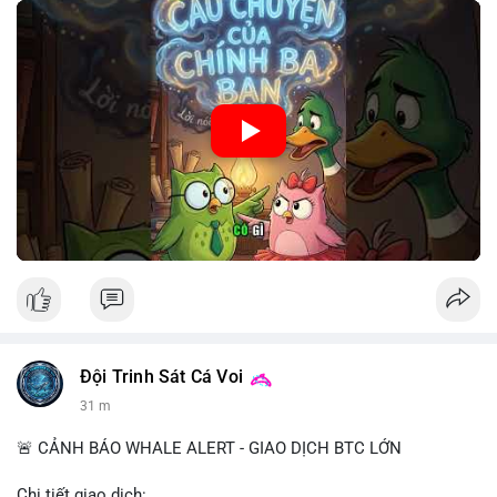
🎥 Xem video trực tiếp tại:
Nguồn: Cú Thông Thái
Đội Trinh Sát Cá Voi
31 m
🚨 CẢNH BÁO WHALE ALERT - GIAO DỊCH BTC LỚN
Chi tiết giao dịch: