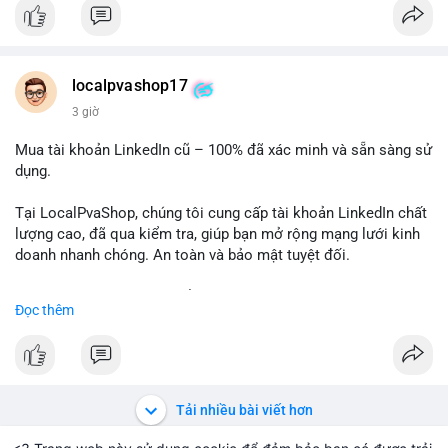
✅ Email: localpvashop@gmail.com
Chất lượng đảm bảo, hỗ trợ tận tình. Hãy liên hệ ngay hôm
nay!
localpvashop17
3 giờ
Mua tài khoản LinkedIn cũ – 100% đã xác minh và sẵn sàng sử
dụng.
Tại LocalPvaShop, chúng tôi cung cấp tài khoản LinkedIn chất
lượng cao, đã qua kiểm tra, giúp bạn mở rộng mạng lưới kinh
doanh nhanh chóng. An toàn và bảo mật tuyệt đối.
Đặt hàng ngay hôm nay để nhận ưu đãi tốt nhất!
Đọc thêm
✅ Đặt hàng: localpvashop
✅ Phản hồi trong 24 giờ
✅ WhatsApp: +1 (66
215-8938
✅ Telegram: @localpvashop
Tải nhiều bài viết hơn
✅ Email: localpvashop@gmail.com