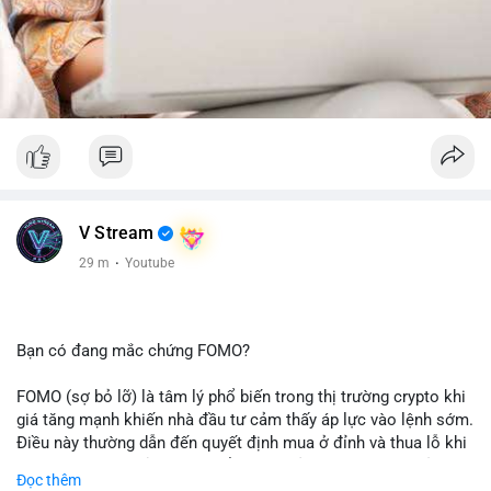
V Stream
29 m
·
Youtube
Bạn có đang mắc chứng FOMO?
FOMO (sợ bỏ lỡ) là tâm lý phổ biến trong thị trường crypto khi
giá tăng mạnh khiến nhà đầu tư cảm thấy áp lực vào lệnh sớm.
Điều này thường dẫn đến quyết định mua ở đỉnh và thua lỗ khi
thị trường điều chỉnh. Cần kiểm soát cảm xúc và tuân thủ
Đọc thêm
chiến lược đầu tư rõ ràng.