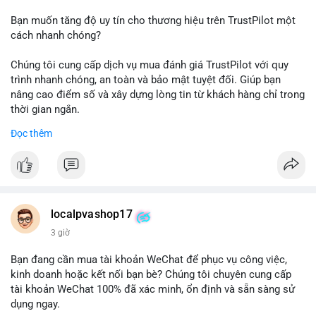
Bạn muốn tăng độ uy tín cho thương hiệu trên TrustPilot một
cách nhanh chóng?
Chúng tôi cung cấp dịch vụ mua đánh giá TrustPilot với quy
trình nhanh chóng, an toàn và bảo mật tuyệt đối. Giúp bạn
nâng cao điểm số và xây dựng lòng tin từ khách hàng chỉ trong
thời gian ngắn.
Đọc thêm
Đặt hàng ngay hôm nay để nhận ưu đãi:
👉 Order tại: localpvashop
👉 Phản hồi 24/7
👉 WhatsApp: +1 660 215-8938
👉 Telegram: @localpvashop
localpvashop17
👉 Email: localpvashop@gmail.com
3 giờ
Đừng bỏ lỡ cơ hội cải thiện danh tiếng trực tuyến của bạn một
Bạn đang cần mua tài khoản WeChat để phục vụ công việc,
cách hiệu quả!
kinh doanh hoặc kết nối bạn bè? Chúng tôi chuyên cung cấp
tài khoản WeChat 100% đã xác minh, ổn định và sẵn sàng sử
dụng ngay.