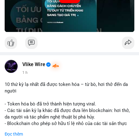
🎥 Xem video trực tiếp tại:
Nguồn: VIETSUCCESS
Vlike Wire
1 h
10 thứ kỳ lạ nhất đã được token hóa – từ bò, hơi thở đến da
người
- Token hóa bò đã trở thành hiện tượng viral.
- Các tài sản kỳ lạ khác đã được đưa lên blockchain: hơi thở,
da người và tác phẩm nghệ thuật bị phá hủy.
- Blockchain cho phép sở hữu tỉ lệ nhỏ của các tài sản thực
vật, mở ra thị trường mới.
Đọc thêm
- Câu hỏi về pháp lý, đạo đức và bảo mật đang được đặt ra.