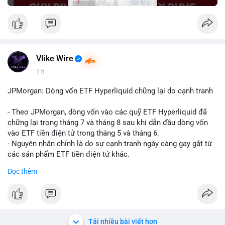
Vlike Wire
1 h
JPMorgan: Dòng vốn ETF Hyperliquid chững lại do cạnh tranh
- Theo JPMorgan, dòng vốn vào các quỹ ETF Hyperliquid đã
chững lại trong tháng 7 và tháng 8 sau khi dẫn đầu dòng vốn
vào ETF tiền điện tử trong tháng 5 và tháng 6.
- Nguyên nhân chính là do sự cạnh tranh ngày càng gay gắt từ
các sản phẩm ETF tiền điện tử khác.
- Điều này cho thấy sự quan tâm của nhà đầu tư đối với
Đọc thêm
Hyperliquid có thể đã giảm bớt, ảnh hưởng đến dòng vốn và
thanh khoản của đồng tiền này.
- Nhà đầu tư cần theo dõi sát sao diễn biến thị trường và các
yếu tố cạnh tranh để đưa ra quyết định đầu tư hợp lý.
Tải nhiều bài viết hơn