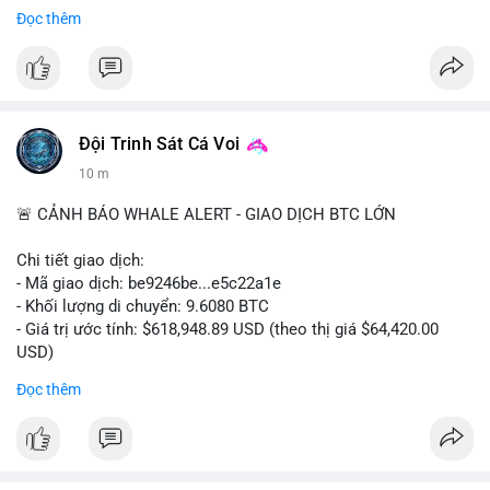
#binancesquare
#cryptonews
#btc
#marketanalysis
Đọc thêm
$btc
#vlikevn
#titanbot
📰 Nguồn: CoinDesk
Đội Trinh Sát Cá Voi
10 m
🚨 CẢNH BÁO WHALE ALERT - GIAO DỊCH BTC LỚN
Chi tiết giao dịch:
- Mã giao dịch: be9246be...e5c22a1e
- Khối lượng di chuyển: 9.6080 BTC
- Giá trị ước tính: $618,948.89 USD (theo thị giá $64,420.00
USD)
- Thời gian: 14:19:34 2026-08-06 UTC
Đọc thêm
Nhận định phân tích hành vi của Cá voi dựa trên giao dịch này:
Khối lượng 9.608 BTC, tương đương gần 619 nghìn USD, chưa
quá lớn để gây áp lực bán trực tiếp lên sàn giao dịch. Tuy