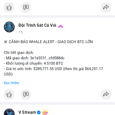
- Nhiều nền tảng NFT đang thử nghiệm token hóa các tài sản
bất thường.
#binancesquare
#cryptonews
#tokenization
#web3
#nft
Đội Trinh Sát Cá Voi
$btc $eth
1 h
#vlikevn
#titanbot
🚨 CẢNH BÁO WHALE ALERT - GIAO DỊCH BTC LỚN
📰 Nguồn: Cointelegraph
Chi tiết giao dịch:
- Mã giao dịch: 3e1a551f...cfd588dc
- Khối lượng di chuyển: 4.5100 BTC
- Giá trị ước tính: $289,771.55 USD (theo thị giá $64,251.17
USD)
- Thời gian: 13:19:39 2026-08-06 UTC
Đọc thêm
Nhận định phân tích:
Giao dịch 4.51 BTC trị giá gần 290 nghìn USD được phát hiện
trong mempool chưa xác nhận. Với mức giá 64,251 USD, khối
lượng này cho thấy dấu hiệu của một cá nhân hoặc tổ chức
đang tái cơ cấu danh mục, không phải áp lực bán khẩn cấp.
V Stream