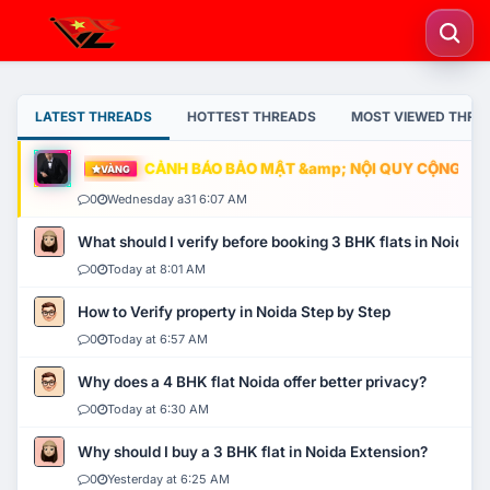
LATEST THREADS
HOTTEST THREADS
MOST VIEWED THRE
CẢNH BÁO BẢO MẬT &amp; NỘI QUY CỘNG ĐỒNG
VÀNG
0
Wednesday a31 6:07 AM
What should I verify before booking 3 BHK flats in Noida?
0
Today at 8:01 AM
How to Verify property in Noida Step by Step
0
Today at 6:57 AM
Why does a 4 BHK flat Noida offer better privacy?
0
Today at 6:30 AM
Why should I buy a 3 BHK flat in Noida Extension?
0
Yesterday at 6:25 AM