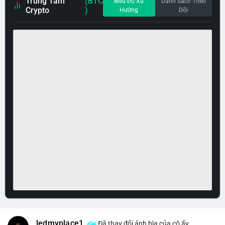
Trung Tâm
(BTC
Biểu Đồ Xu
Danh Sách Theo
Crypto
)
Hướng
Dõi
ledmyplace1
Đã thay đổi ảnh bìa của cô ấy