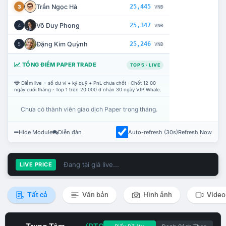
Trần Ngọc Hà
25,445
3
VNĐ
Võ Duy Phong
25,347
4
VNĐ
Đặng Kim Quỳnh
25,246
5
VNĐ
TỔNG ĐIỂM PAPER TRADE
TOP 5 · LIVE
Điểm live = số dư ví + ký quỹ + PnL chưa chốt · Chốt 12:00
ngày cuối tháng · Top 1 trên 20.000 đ nhận 30 ngày VIP Whale.
Chưa có thành viên giao dịch Paper trong tháng.
Hide Module
Diễn đàn
Auto-refresh (30s)
Refresh Now
Đang tải giá live...
LIVE PRICE
Tất cả
Văn bản
Hình ảnh
Video