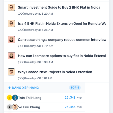
Smart Investment Guide to Buy 2 BHK Flat in Noida
0
Yesterday at 6:20 AM
Is a 4 BHK Flat in Noida Extension Good for Remote Work?
0
Yesterday at 5:26 AM
Can researching a company reduce common interview mi
0
Tuesday a31 10:12 AM
How can I compare options to buy flat in Noida Extension?
0
Tuesday a31 6:30 AM
Why Choose New Projects in Noida Extension
0
Tuesday a31 6:01 AM
BẢNG XẾP HẠNG
TOP 5
Trần Thị Hương
25,548
1
VNĐ
Võ Hữu Phong
25,446
2
VNĐ