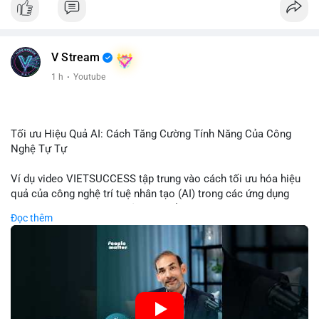
V Stream
1 h
·
Youtube
Tối ưu Hiệu Quả AI: Cách Tăng Cường Tính Năng Của Công
Nghệ Tự Tự
Ví dụ video VIETSUCCESS tập trung vào cách tối ưu hóa hiệu
quả của công nghệ trí tuệ nhân tạo (AI) trong các ứng dụng
chuyên nghiệp. AI được sử dụng để phân tích dữ liệu lớn, dự
Đọc thêm
đoán xu hướng thị trường, và tự động hóa quy trình trong lĩnh
vực tài chính và crypto. Bài đăng nhấn mạnh vai trò của AI
trong việc giảm thiểu sai lầm, tăng tốc độ xử lý, và hỗ trợ quyết
định dựa trên dữ liệu. Điều này đặc biệt quan trọng trong thời
kỳ phát triển nhanh chóng của ngành crypto, nơi tính chính xác
và tốc độ là yếu tố quyết định.