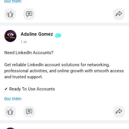
Đọc thêm
✔ Trusted Customer Support
📱 WhatsApp: +1 (681) 549-2683
💬 Telegram: @SellsSMM
#github
#githubaccount
#developers
#techsolutions
Adaline Gomez
#sellssmm
1 m
Need LinkedIn Accounts?
Get reliable LinkedIn account solutions for networking,
professional activities, and online growth with smooth access
and trusted support.
✔ Ready To Use Accounts
✔ Fast & Easy Delivery
Đọc thêm
✔ Professional Customer Support
📱 WhatsApp: +1 (681) 549-2683
💬 Telegram: @SellsSMM