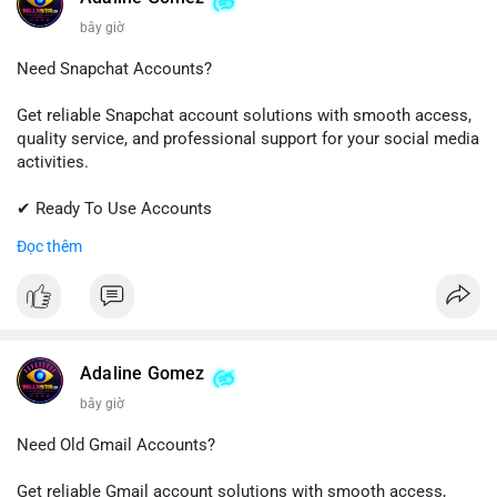
bây giờ
Need Snapchat Accounts?
Get reliable Snapchat account solutions with smooth access,
quality service, and professional support for your social media
activities.
✔ Ready To Use Accounts
✔ Fast & Easy Delivery
Đọc thêm
✔ Trusted Customer Support
📱 WhatsApp: +1 (681) 549-2683
💬 Telegram: @SellsSMM
#snapchat
#snapchataccount
#socialmedia
#digitalsolutions
Adaline Gomez
#sellssmm
bây giờ
Need Old Gmail Accounts?
Get reliable Gmail account solutions with smooth access,