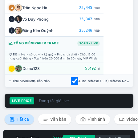
Trần Ngọc Hà
25,445
3
VNĐ
Võ Duy Phong
25,347
4
VNĐ
Đặng Kim Quỳnh
25,246
5
VNĐ
TỔNG ĐIỂM PAPER TRADE
TOP 5 · LIVE
Điểm live = số dư ví + ký quỹ + PnL chưa chốt · Chốt 12:00
ngày cuối tháng · Top 1 trên 20.000 đ nhận 30 ngày VIP Whale.
Demo123
5.492
1
đ
Hide Module
Diễn đàn
Auto-refresh (30s)
Refresh Now
Đang tải giá live...
LIVE PRICE
Tất cả
Văn bản
Hình ảnh
Video