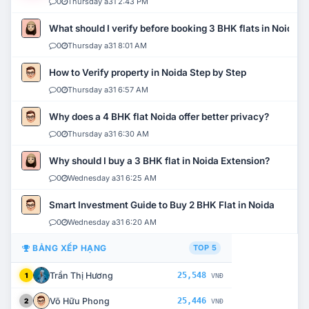
0
Thursday a31 2:43 PM
What should I verify before booking 3 BHK flats in Noida?
0
Thursday a31 8:01 AM
How to Verify property in Noida Step by Step
0
Thursday a31 6:57 AM
Why does a 4 BHK flat Noida offer better privacy?
0
Thursday a31 6:30 AM
Why should I buy a 3 BHK flat in Noida Extension?
0
Wednesday a31 6:25 AM
Smart Investment Guide to Buy 2 BHK Flat in Noida
0
Wednesday a31 6:20 AM
BẢNG XẾP HẠNG
TOP 5
Trần Thị Hương
25,548
1
VNĐ
Võ Hữu Phong
25,446
2
VNĐ