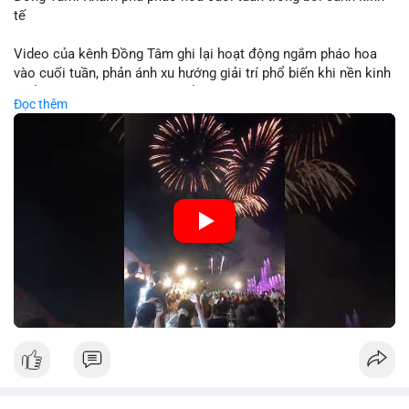
tế
Video của kênh Đồng Tâm ghi lại hoạt động ngắm pháo hoa
vào cuối tuần, phản ánh xu hướng giải trí phổ biến khi nền kinh
tế ổn định. Sự kiện này có thể cho thấy người tiêu dùng ưu tiên
Đọc thêm
trải nghiệm hơn là đầu tư vào tài sản vật chất. Trong bối cảnh
lãi suất ổn định và thị trường crypto ổn định, hoạt động giải trí
như vậy thường tăng trưởng khi người dân có khả năng chi
tiêu. Tuy nhiên, sự ưu tiên giải trí có thể ảnh hưởng đến tỷ lệ
tiết kiệm hoặc đầu tư vào crypto nếu người tiêu dùng chuyển
hướng ngân sách.
🎥 Xem video trực tiếp tại:
Nguồn: Đồng Tâm