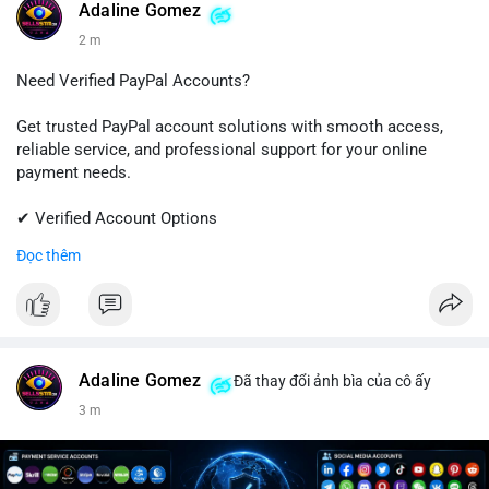
#linkedin
#linkedinaccount
#professionalnetwork
Adaline Gomez
#digitalsolutions
#sellssmm
2 m
Need Verified PayPal Accounts?
Get trusted PayPal account solutions with smooth access,
reliable service, and professional support for your online
payment needs.
✔ Verified Account Options
✔ Quick & Easy Delivery
Đọc thêm
✔ Trusted Customer Support
📱 WhatsApp: +1 (681) 549-2683
💬 Telegram: @SellsSMM
#paypal
#paypalaccount
#onlinepayments
#digitalsolutions
Adaline Gomez
Đã thay đổi ảnh bìa của cô ấy
#sellssmm
3 m