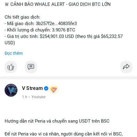
🚨 CẢNH BÁO WHALE ALERT - GIAO DỊCH BTC LỚN
Chi tiết giao dịch:
- Mã giao dịch: 3b257f2e...40835fe3
- Khối lượng di chuyển: 3.9076 BTC
- Giá trị ước tính: $254,901.03 USD (theo thị giá $65,232.57
USD)
- Thời gian: 16:19:51 2026-08-09 UTC
Đọc thêm
Nhận định phân tích: Khối lượng 3.9076 BTC (tương đương gần
255 nghìn USD) được chuyển trong một giao dịch duy nhất cho
thấy dấu hiệu tái phân bổ danh mục của một tổ chức hoặc cá
nhân sở hữu lượng tài sản lớn. Với mức giá hiện tại, việc
chuyển một phần nhỏ trong tổng thể nắm giữ (thường là ví lớn
V Stream
hàng trăm BTC) phản ánh hành vi thăm dò thanh khoản hoặc
1 h
·
Youtube
tái cấu trúc ví hơn là áp lực bán khẩn cấp. Nếu dòng tiền này
hướng về ví nóng sàn giao dịch, khả năng cao là động thái
chuẩn bị thanh khoản cho lệnh bán ngắn hạn. Ngược lại, nếu
đích đến là ví lạnh, đây là tín hiệu tích lũy dài hạn, tạo tâm lý
Hướng dẫn rút Peria và chuyển sang USDT trên BSC
tích cực cho thị trường.
Để rút Peria vào ví cá nhân, người dùng cần kết nối ví BSC,