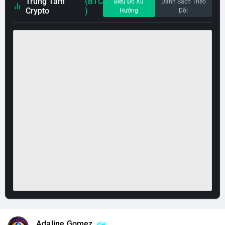
Trung Tâm
(BTC
Biểu Đồ Xu
Danh Sách Theo
Crypto
)
Hướng
Dõi
Adaline Gomez