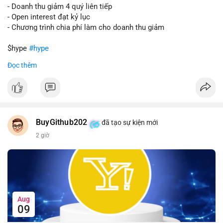
Lời khuyên:
- Doanh thu giảm 4 quý liên tiếp
Nhà đầu tư nên theo dõi sát dòng tiền tiếp theo từ địa chỉ này.
- Open interest đạt kỷ lục
Nếu BTC được nạp thêm lên sàn, cần thận trọng với nhịp điều
- Chương trình chia phí làm cho doanh thu giảm
chỉnh. Ngược lại, nếu dòng tiền dịch chuyển vào ví lạnh, có thể
nắm giữ vị thế hiện tại.
$hype
#hype
Đọc thêm
#60btc
#dongtiencavoi
#khangcu65k
#vilanh
#btcgiaodichlon
#vlikevn
#titanbot
📰 Nguồn: CoinDesk
BuyGithub202
đã tạo sự kiện mới
2 giờ
Aug
09