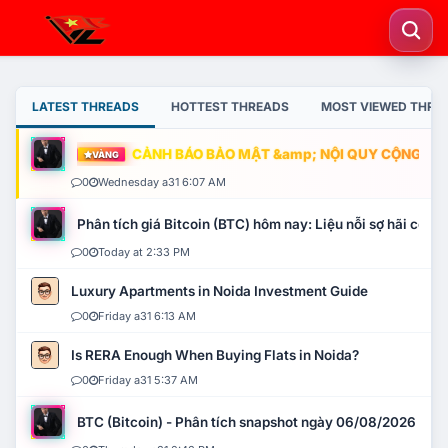
LATEST THREADS
HOTTEST THREADS
MOST VIEWED THRE
CẢNH BÁO BẢO MẬT &amp; NỘI QUY CỘNG ĐỒNG
VÀNG
0
Wednesday a31 6:07 AM
Phân tích giá Bitcoin (BTC) hôm nay: Liệu nỗi sợ hãi có mở 
0
Today at 2:33 PM
Luxury Apartments in Noida Investment Guide
0
Friday a31 6:13 AM
Is RERA Enough When Buying Flats in Noida?
0
Friday a31 5:37 AM
BTC (Bitcoin) - Phân tích snapshot ngày 06/08/2026