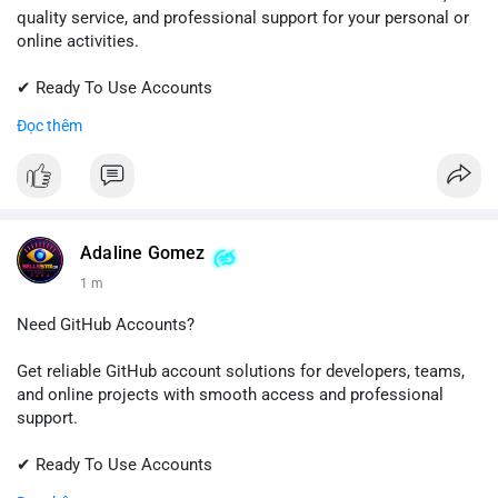
quality service, and professional support for your personal or
online activities.
✔ Ready To Use Accounts
✔ Fast & Easy Delivery
Đọc thêm
✔ Trusted Customer Support
📱 WhatsApp: +1 (681) 549-2683
💬 Telegram: @SellsSMM
#gmail
#googleaccount
#emailsolutions
#digitalservices
Adaline Gomez
#sellssmm
1 m
Need GitHub Accounts?
Get reliable GitHub account solutions for developers, teams,
and online projects with smooth access and professional
support.
✔ Ready To Use Accounts
✔ Quick & Easy Delivery