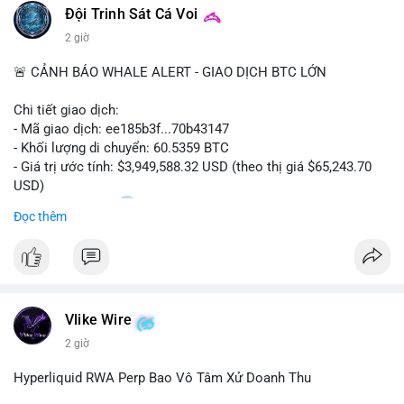
Đội Trinh Sát Cá Voi
2 giờ
🚨 CẢNH BÁO WHALE ALERT - GIAO DỊCH BTC LỚN
Chi tiết giao dịch:
- Mã giao dịch: ee185b3f...70b43147
- Khối lượng di chuyển: 60.5359 BTC
- Giá trị ước tính: $3,949,588.32 USD (theo thị giá $65,243.70
USD)
- Thời gian: 15:20
1 2026-08-09 UTC
Đọc thêm
Nhận định phân tích:
Khối lượng 60.5 BTC trị giá gần 4 triệu USD được di chuyển
trong phiên giao dịch châu Á. Mức giá $65,243 đang nằm gần
vùng kháng cự ngắn hạn, động thái này có thể là bước chuẩn bị
Vlike Wire
thanh khoản trước khi đẩy giá. Nếu số BTC này được gửi lên
sàn tập trung, áp lực bán tiềm năng sẽ gia tăng. Ngược lại, nếu
2 giờ
chuyển vào ví lạnh, đây là tín hiệu tích lũy dài hạn của cá mập,
củng cố niềm tin cho xu hướng tăng.
Hyperliquid RWA Perp Bao Vô Tâm Xử Doanh Thu