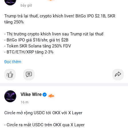
bây giờ
Trump trả lại thuế, crypto khích liven! BitGo IPO $2.1B, SKR
tăng 250%
- Thị trường crypto khích liven sau Trump rút lại thuế
- BitGo IPO giá $18/shr, giá trị $2B
- Token SKR Solana tăng 250% FDV
- BTC/ETH/XRP tăng 2-3%
- SKY/SAND/C+C dẫn đầu top movers
Đọc thêm
- US Senates chuẩn bị hành động Clarity Act
- HK phát hành giấy phép stablecoin
- Nga công nhận crypto là tài sản
- Saga EVM bị hack $7M
- Steak ’n Shake trả lương BTC
Vlike Wire
$btc
#btc
$eth
#eth
$sol
#sol
$xrp
#xrp
$sky
#sky
$sand
16 m
#sand
$skr
#skr
Circle mở rộng USDC tới OKX với X Layer
#vlikevn
#titanbot
- Circle ra mắt USDC trên OKX qua X Layer