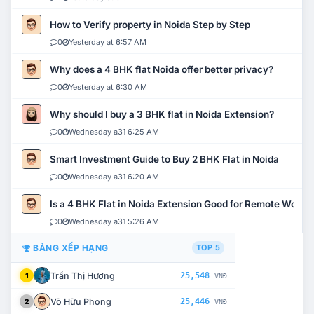
How to Verify property in Noida Step by Step
0
Yesterday at 6:57 AM
Why does a 4 BHK flat Noida offer better privacy?
0
Yesterday at 6:30 AM
Why should I buy a 3 BHK flat in Noida Extension?
0
Wednesday a31 6:25 AM
Smart Investment Guide to Buy 2 BHK Flat in Noida
0
Wednesday a31 6:20 AM
Is a 4 BHK Flat in Noida Extension Good for Remote Work?
0
Wednesday a31 5:26 AM
BẢNG XẾP HẠNG
TOP 5
Trần Thị Hương
25,548
1
VNĐ
Võ Hữu Phong
25,446
2
VNĐ