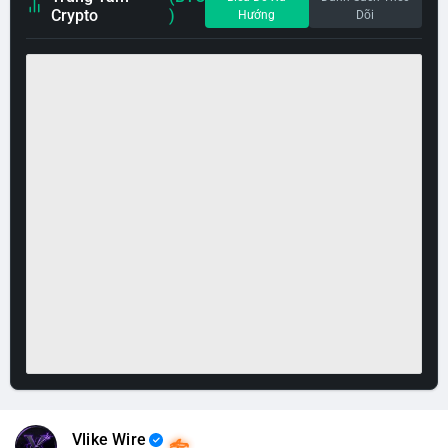
Crypto
)
Hướng
Dõi
Vlike Wire