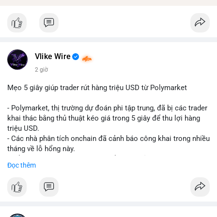
Vlike Wire
2 giờ
Mẹo 5 giây giúp trader rút hàng triệu USD từ Polymarket
- Polymarket, thị trường dự đoán phi tập trung, đã bị các trader
khai thác bằng thủ thuật kéo giá trong 5 giây để thu lợi hàng
triệu USD.
- Các nhà phân tích onchain đã cảnh báo công khai trong nhiều
tháng về lỗ hổng này.
- Để khắc phục, Polymarket chuyển sang sử dụng giá trung
Đọc thêm
bình theo thời gian (time-weighted prices), khiến việc đẩy giá
nhân tạo trở nên quá tốn kém.
- Động thái này nhằm bảo vệ tính toàn vẹn của thị trường và
ngăn chặn các hành vi thao túng.