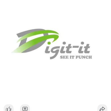
#dongtiencavoi