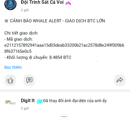
#polymarket
#cryptonews
#defi
#marketintegrity
Đội Trinh Sát Cá Voi
2 giờ
$btc $eth
🚨 CẢNH BÁO WHALE ALERT - GIAO DỊCH BTC LỚN
#vlikevn
#titanbot
Chi tiết giao dịch:
📰 Nguồn: CoinDesk
- Mã giao dịch:
e2112157892941aaa15d03deab33200b21ac2578d8e249f009b6
8f637165e0c5
- Khối lượng di chuyển: 8.4854 BTC
- Giá trị ước tính: $551,448.77 USD (theo thị giá $64,987.67
Đọc thêm
USD)
- Thời gian: 16:19:44 2026-08-07 UTC
Nhận định phân tích hành vi của Cá voi dựa trên giao dịch này
(ví dụ: chuyển dịch lượng lớn coin, gom hàng ví lạnh, áp lực
bán tiềm năng...) và tác động tâm lý thị trường.
Digit It
Đã thay đổi ảnh đại diện của anh ấy
2 giờ
Lời khuyên ngắn gọn cho nhà đầu tư nhỏ lẻ.
#8.4854BTC
#551kusd
#chuyenvilon
#mempoolbtc