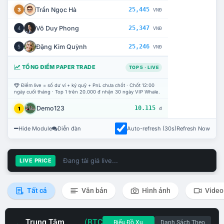
Trần Ngọc Hà
25,445
3
VNĐ
Võ Duy Phong
25,347
4
VNĐ
Đặng Kim Quỳnh
25,246
5
VNĐ
TỔNG ĐIỂM PAPER TRADE
TOP 5 · LIVE
Điểm live = số dư ví + ký quỹ + PnL chưa chốt · Chốt 12:00
ngày cuối tháng · Top 1 trên 20.000 đ nhận 30 ngày VIP Whale.
Demo123
10.115
1
đ
Hide Module
Diễn đàn
Auto-refresh (30s)
Refresh Now
Đang tải giá live...
LIVE PRICE
Tất cả
Văn bản
Hình ảnh
Video
Trung Tâm
(BTC
Biểu Đồ Xu
Danh Sách Theo