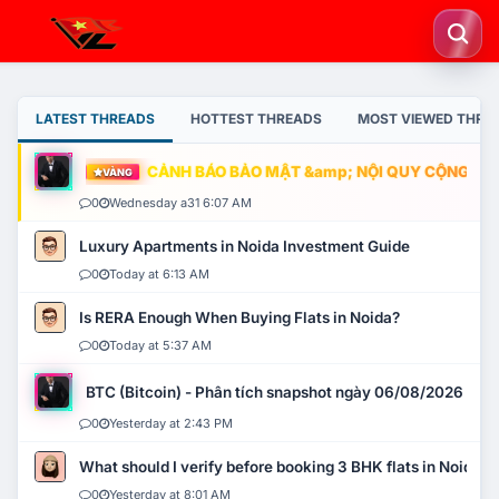
LATEST THREADS
HOTTEST THREADS
MOST VIEWED THRE
CẢNH BÁO BẢO MẬT &amp; NỘI QUY CỘNG ĐỒNG
VÀNG
0
Wednesday a31 6:07 AM
Luxury Apartments in Noida Investment Guide
0
Today at 6:13 AM
Is RERA Enough When Buying Flats in Noida?
0
Today at 5:37 AM
BTC (Bitcoin) - Phân tích snapshot ngày 06/08/2026
0
Yesterday at 2:43 PM
What should I verify before booking 3 BHK flats in Noida?
0
Yesterday at 8:01 AM