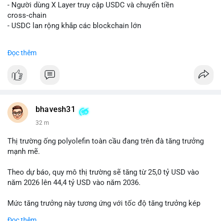
📰 Nguồn: Decrypt
- Người dùng X Layer truy cập USDC và chuyển tiền
cross‑chain
- USDC lan rộng khắp các blockchain lớn
#binancesquare
#cryptonews
#usdc
#okx
#xlayer
Đọc thêm
$usdc
#vlikevn
#titanbot
📰 Nguồn: Cointelegraph
bhavesh31
32 m
Thị trường ống polyolefin toàn cầu đang trên đà tăng trưởng
mạnh mẽ.
Theo dự báo, quy mô thị trường sẽ tăng từ 25,0 tỷ USD vào
năm 2026 lên 44,4 tỷ USD vào năm 2036.
Mức tăng trưởng này tương ứng với tốc độ tăng trưởng kép
hàng năm (CAGR) đạt 5,9% trong giai đoạn dự báo.
Đọc thêm