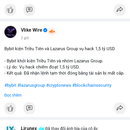
Vlike Wire
2 giờ
Bybit kiện Triều Tiên và Lazarus Group vụ hack 1,5 tỷ USD
- Bybit khởi kiện Triều Tiên và nhóm Lazarus Group.
- Lý do: Vụ hack chiếm đoạt 1,5 tỷ USD.
- Kết quả: Đã nhận lệnh tạm thời đóng băng tài sản bị mất cắp.
#bybit
#lazarusgroup
#cryptonews
#blockchainsecurity
Đọc thêm
$btc $eth
#vlikevn
#titanbot
📰 Nguồn: CoinDesk
Lirunex
Đã thay đổi ảnh bìa của cô ấy