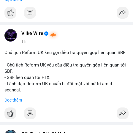
Đây là tín hiệu tích cực cho các nhà sản xuất, nhà phân phối và
nhà đầu tư trong ngành vật liệu xây dựng và hạ tầng.
Bạn đánh giá thế nào về tiềm năng của dòng sản phẩm ống
nhựa polyolefin trong tương lai?
Vlike Wire
1 h
Chủ tịch Reform UK kêu gọi điều tra quyên góp liên quan SBF
- Chủ tịch Reform UK yêu cầu điều tra quyên góp liên quan tới
SBF.
- SBF liên quan tới FTX.
- Lãnh đạo Reform UK chuẩn bị đối mặt với cử tri amid
scandal.
- Sự kiện có thể ảnh hưởng đến hình ảnh SBF và FTX.
Đọc thêm
- Không có thông tin tác động thị trường ngay lập tức.
#binancesquare
#cryptonews
#sbf
#ftx
#reformuk
$btc $eth