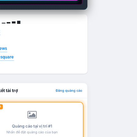
g ▁ ▂ ▃ ▄
t
news
esquare
ết tài trợ
Đăng quảng cáo
1
Quảng cáo tại vị trí #1
Nhấn để đặt quảng cáo của bạn