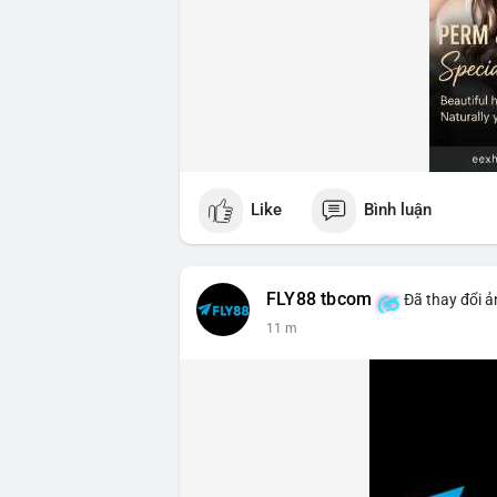
Like
Bình luận
FLY88 tbcom
Đã thay đổi ả
11 m