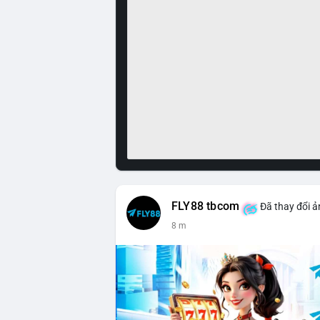
FLY88 tbcom
Đã thay đổi ả
9 m