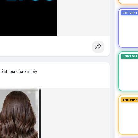
ETH VIP #
USDT VIP
 ảnh bìa của anh ấy
BNB VIP 