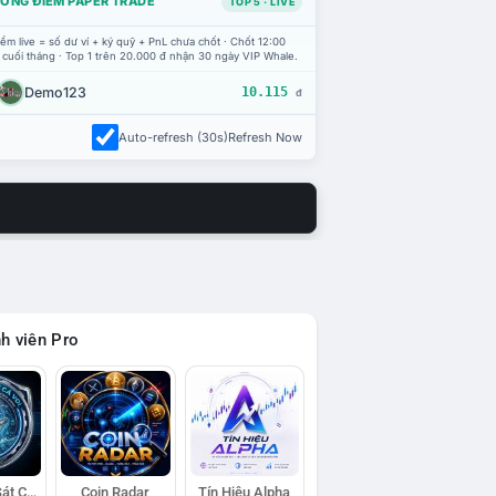
ỔNG ĐIỂM PAPER TRADE
TOP 5 · LIVE
ểm live = số dư ví + ký quỹ + PnL chưa chốt · Chốt 12:00
 cuối tháng · Top 1 trên 20.000 đ nhận 30 ngày VIP Whale.
Demo123
10.115
đ
Auto-refresh (30s)
Refresh Now
h viên Pro
Đội Trinh Sát Cá Voi
Coin Radar
Tín Hiệu Alpha