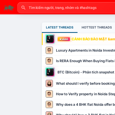
LATEST THREADS
HOTTEST THREADS
CẢNH BÁO BẢO MẬT &amp
VÀNG
Luxury Apartments in Noida Invest
Is RERA Enough When Buying Flats 
BTC (Bitcoin) - Phân tích snapsho
What should I verify before booking
How to Verify property in Noida Ste
Why does a 4 BHK flat Noida offer b