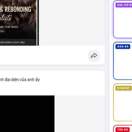
SOL VIP #
ADA #6
nh đại diện của anh ấy
DOGE #7
TRX #8