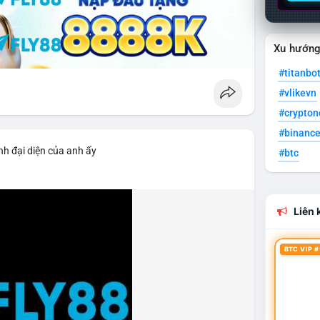
Xu hướn
#titanbo
#vlikevn
#crypto
#binanc
nh đại diện của anh ấy
#btc
Liên k
BTC VIP #