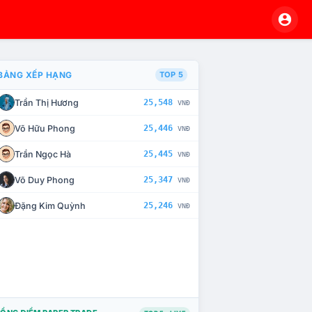
BẢNG XẾP HẠNG
TOP 5
Trần Thị Hương
25,548
VNĐ
À CHẾ TÀI XỬ LÝ VI PHẠM
Võ Hữu Phong
25,446
VNĐ
Trần Ngọc Hà
25,445
VNĐ
Võ Duy Phong
25,347
VNĐ
Đặng Kim Quỳnh
25,246
VNĐ