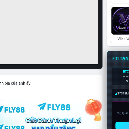
Vlike W
⚡ TITA
BTC
----
--%
nh bìa của anh ấy
SYSTEM:
Trợ lý A