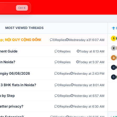
Ctrl K
MOST VIEWED THREADS
1
; NỘI QUY CỘNG ĐỒNG VLIKE.VN: HỆ THỐNG GIÁM SÁT TỰ ĐỘNG V
0
Replies
Wednesday a31 6:07 AM
2
ment Guide
0
Replies
Today at 6:13 AM
3
in Noida?
0
Replies
Today at 5:37 AM
4
t ngày 06/08/2026
0
Replies
Yesterday at 2:43 PM
5
 3 BHK flats in Noida?
0
Replies
Yesterday at 8:01 AM
p by Step
0
Replies
Yesterday at 6:57 AM
etter privacy?
0
Replies
Yesterday at 6:30 AM