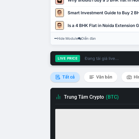
Why should I buy a 3 BHK flat in No
Smart Investment Guide to Buy 2 BH
Is a 4 BHK Flat in Noida Extension
Hide Module
Diễn đàn
Đang tải giá live...
LIVE PRICE
Tất cả
Văn bản
Hì
Trung Tâm Crypto
(BTC)