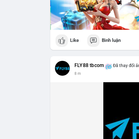
Like
Bình luận
FLY88 tbcom
Đã thay đổi ả
9 m