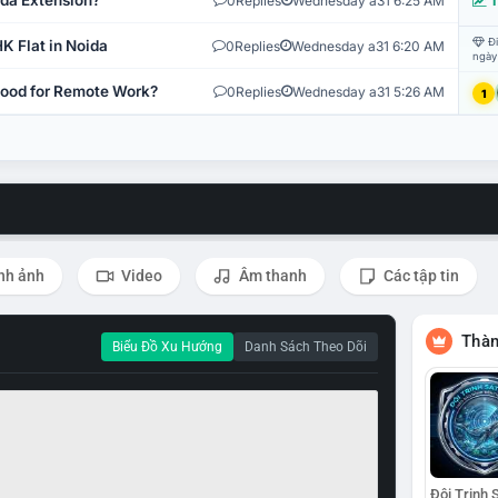
ida Extension?
0
Replies
Wednesday a31 6:25 AM
T
Đi
K Flat in Noida
0
Replies
Wednesday a31 6:20 AM
ngày
 Good for Remote Work?
0
Replies
Wednesday a31 5:26 AM
1
nh ảnh
Video
Âm thanh
Các tập tin
Thàn
Biểu Đồ Xu Hướng
Danh Sách Theo Dõi