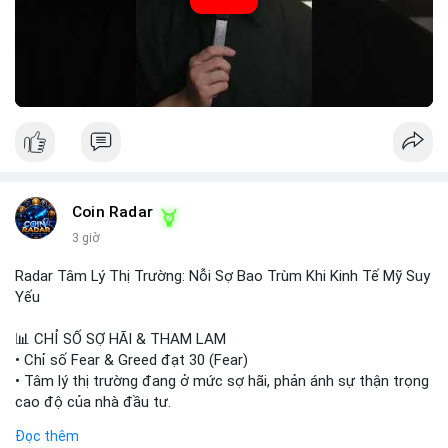
chưa có động lực tăng giá mạnh. Nhà đầu tư nên thận trọng,
tránh sử dụng đòn bẩy cao. Với Vlike Market Index ở mức
42/100, chiến lược hợp lý là quan sát và chờ đợi tín hiệu rõ
ràng hơn. Nếu BTC giữ được vùng hỗ trợ hiện tại và Fear &
Greed Index phục hồi lên trên 40, có thể xem xét mua dần.
Ngược lại, nếu phá vỡ hỗ trợ, nên cắt lỗ sớm.
#vlikemarketindex42
#fearindex30
#fundingratethap
#phigiadathap
#tvlondinh
Coin Radar
3 giờ
Radar Tâm Lý Thị Trường: Nỗi Sợ Bao Trùm Khi Kinh Tế Mỹ Suy
Yếu
📊 CHỈ SỐ SỢ HÃI & THAM LAM
• Chỉ số Fear & Greed đạt 30 (Fear)
• Tâm lý thị trường đang ở mức sợ hãi, phản ánh sự thận trọng
cao độ của nhà đầu tư.
Đọc thêm
📈 XU HƯỚNG TÌM KIẾM & THẢO LUẬN