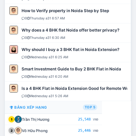
How to Verify property in Noida Step by Step
0
Thursday a31 6:57 AM
Why does a 4 BHK flat Noida offer better privacy?
0
Thursday a31 6:30 AM
Why should I buy a 3 BHK flat in Noida Extension?
0
Wednesday a31 6:25 AM
Smart Investment Guide to Buy 2 BHK Flat in Noida
0
Wednesday a31 6:20 AM
Is a 4 BHK Flat in Noida Extension Good for Remote Work?
0
Wednesday a31 5:26 AM
BẢNG XẾP HẠNG
TOP 5
Trần Thị Hương
25,548
1
VNĐ
Võ Hữu Phong
25,446
2
VNĐ