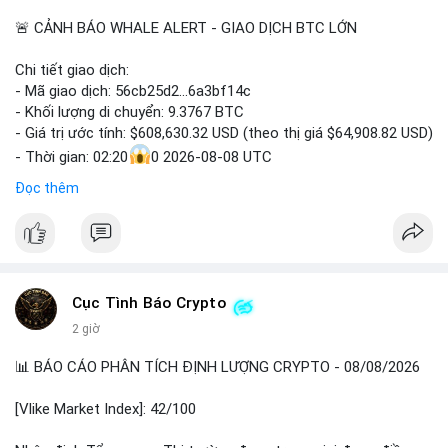
🚨 CẢNH BÁO WHALE ALERT - GIAO DỊCH BTC LỚN
Chi tiết giao dịch:
- Mã giao dịch: 56cb25d2...6a3bf14c
- Khối lượng di chuyển: 9.3767 BTC
- Giá trị ước tính: $608,630.32 USD (theo thị giá $64,908.82 USD)
- Thời gian: 02:20
0 2026-08-08 UTC
Đọc thêm
Nhận định phân tích:
Giao dịch gần 610 nghìn USD được thực hiện trong khung giờ
sáng sớm, thời điểm thanh khoản mỏng, cho thấy chủ ví ưu
tiên sự riêng tư hơn là tốc độ khớp lệnh. Với khối lượng trung
bình lớn này, khả năng cao là cá voi đang tái phân bổ tài sản
Cục Tình Báo Crypto
giữa các ví nóng hoặc chuyển sang ví lạnh để tích lũy dài hạn,
thay vì hành động bán tháo. Tuy nhiên, nếu dòng tiền này đổ
2 giờ
vào sàn giao dịch tập trung trong các khối tiếp theo, áp lực bán
sẽ gia tăng đáng kể, tác động tiêu cực đến tâm lý nhà đầu cơ
📊 BÁO CÁO PHÂN TÍCH ĐỊNH LƯỢNG CRYPTO - 08/08/2026
ngắn hạn.
[Vlike Market Index]: 42/100
Lời khuyên: