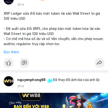
25 m
XRP Ledger sửa đổi bảo mật token tài sản Wall Street trị giá
530 triệu USD
- Đề xuất sửa đổi XRPL cho phép bảo mật token hóa tài sản
Wall Street trị giá 530 triệu USD.
- Cơ chế mã hóa số dư và số tiền chuyển, vẫn cho phép issuer,
auditor, regulator truy cập chọn lọc.
- Mục tiêu: tăng tính riêng tư, tuân thủ quy định, bảo vệ dữ liệu
Đọc thêm
tài chính.
- Đề xuất đang được xem xét bởi cộng đồng XRPL và các tổ
chức tài chính.
#binancesquare
#cryptonews
#xrp
nguyenphong88
Đã thay đổi ảnh bìa của anh ấy
$xrp
29 m
#vlikevn
#titanbot
📰 Nguồn: CoinDesk