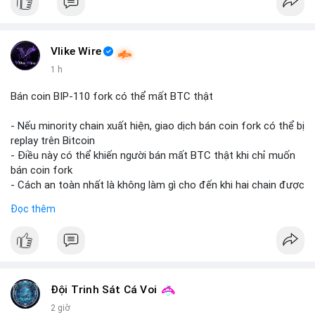
Vlike Wire
1 h
Bán coin BIP-110 fork có thể mất BTC thật
- Nếu minority chain xuất hiện, giao dịch bán coin fork có thể bị
replay trên Bitcoin
- Điều này có thể khiến người bán mất BTC thật khi chỉ muốn
bán coin fork
- Cách an toàn nhất là không làm gì cho đến khi hai chain được
tách riêng
Đọc thêm
-
#binancesquare
#cryptonews
#btc
#bip110
$btc
#vlikevn
#titanbot
Đội Trinh Sát Cá Voi
📰 Nguồn: CoinDesk
2 giờ