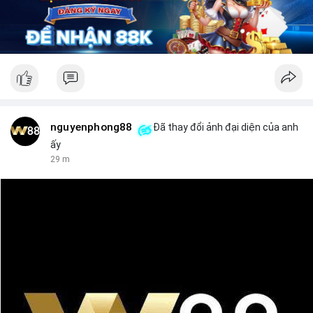
nguyenphong88
Đã thay đổi ảnh đại diện của anh
ấy
29 m