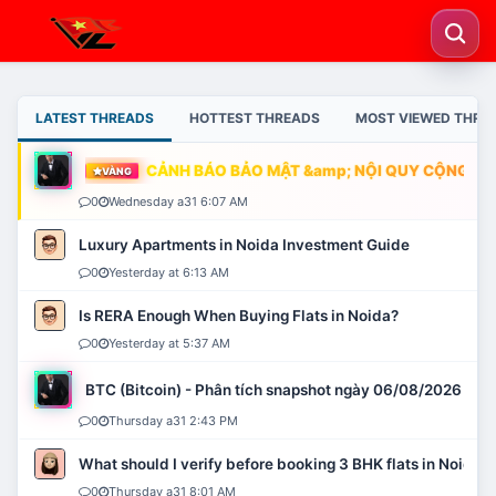
LATEST THREADS
HOTTEST THREADS
MOST VIEWED THRE
CẢNH BÁO BẢO MẬT &amp; NỘI QUY CỘNG ĐỒN
VÀNG
0
Wednesday a31 6:07 AM
Luxury Apartments in Noida Investment Guide
0
Yesterday at 6:13 AM
Is RERA Enough When Buying Flats in Noida?
0
Yesterday at 5:37 AM
BTC (Bitcoin) - Phân tích snapshot ngày 06/08/2026
0
Thursday a31 2:43 PM
What should I verify before booking 3 BHK flats in Noida?
0
Thursday a31 8:01 AM