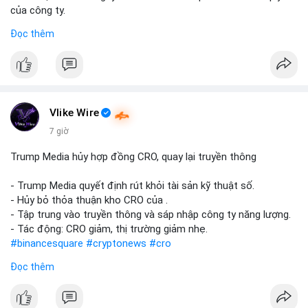
của công ty.
Đọc thêm
#abtc
#cryptonews
#stockmarket
#trump
$btc $eth
#vlikevn
#titanbot
Vlike Wire
📰 Nguồn: CoinDesk
7 giờ
Trump Media hủy hợp đồng CRO, quay lại truyền thông
- Trump Media quyết định rút khỏi tài sản kỹ thuật số.
- Hủy bỏ thỏa thuận kho CRO của .
- Tập trung vào truyền thông và sáp nhập công ty năng lượng.
- Tác động: CRO giảm, thị trường giảm nhẹ.
#binancesquare
#cryptonews
#cro
Đọc thêm
$cro
#vlikevn
#titanbot