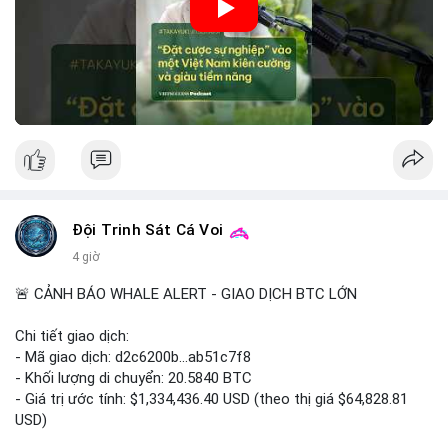
quan và sự bất định về pháp lý tại Mỹ.
Nguồn: VIETSUCCESS
• Hành động: Cẩn trọng với các lệnh đòn bẩy cao; theo dõi sát
biến động kinh tế vĩ mô Mỹ.
📊 Nguồn: Radar Tâm Lý Thị Trường
Đội Trinh Sát Cá Voi
4 giờ
🚨 CẢNH BÁO WHALE ALERT - GIAO DỊCH BTC LỚN
Chi tiết giao dịch:
- Mã giao dịch: d2c6200b...ab51c7f8
- Khối lượng di chuyển: 20.5840 BTC
- Giá trị ước tính: $1,334,436.40 USD (theo thị giá $64,828.81
USD)
- Thời gian: 00:19:43 2026-08-08 UTC