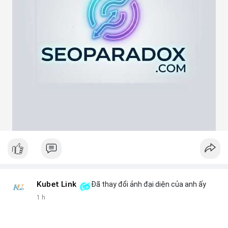
Lời khuyên ngắn gọn cho nhà đầu tư nhỏ lẻ:
Hãy theo dõi xác nhận giao dịch và dòng tiền tiếp theo. Nếu
BTC bị chuyển lên sàn trong khung giờ thanh khoản thấp, hãy
thận trọng với nhịp điều chỉnh ngắn hạn. Không nên hành động
theo cảm xúc, hãy đặt lệnh dựa trên vùng hỗ trợ và kháng cự
rõ ràng.
#21dot71btc
#mempoolbtc
#chuyentiencavoi
#aplucban
#biendonggia
Kubet Link
Đã thay đổi ảnh đại diện của anh ấy
1 h