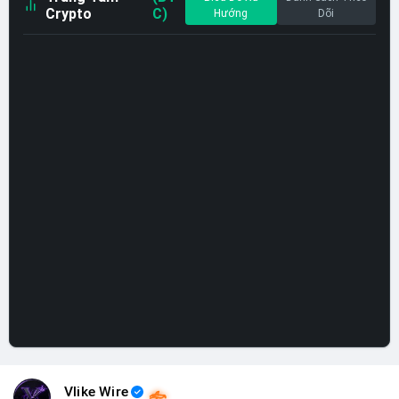
Crypto
C)
Hướng
Dõi
Vlike Wire