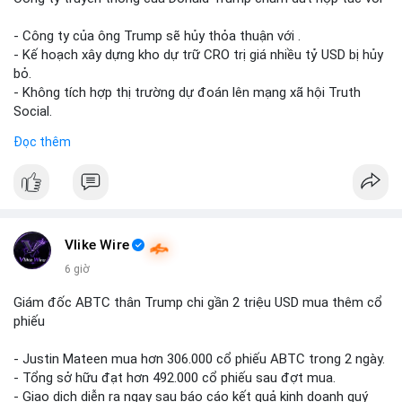
Lời khuyên cho nhà đầu tư nhỏ lẻ: Theo dõi xác nhận giao dịch
- Công ty của ông Trump sẽ hủy thỏa thuận với .
và dòng tiền tiếp theo từ ví nguồn. Khối lượng này chưa đủ tạo
- Kế hoạch xây dựng kho dự trữ CRO trị giá nhiều tỷ USD bị hủy
áp lực bán mạnh, nhưng nếu xuất hiện thêm 2-3 giao dịch
bỏ.
tương tự trong 24 giờ tới, khả năng cao là sóng điều chỉnh
- Không tích hợp thị trường dự đoán lên mạng xã hội Truth
ngắn hạn. Giữ tỷ trọng danh mục hợp lý, tránh FOMO mua đuổi
Social.
ở vùng giá hiện tại.
Đọc thêm
#binancesquare
#cryptonews
#cro
#trump
#truthsocial
#12dot1btc
#786kusd
#dichuyenvinuong
#khangcu64900
#mempoolbtc
$cro
#vlikevn
#titanbot
Vlike Wire
📰 Nguồn: Cointelegraph
6 giờ
Giám đốc ABTC thân Trump chi gần 2 triệu USD mua thêm cổ
phiếu
- Justin Mateen mua hơn 306.000 cổ phiếu ABTC trong 2 ngày.
- Tổng sở hữu đạt hơn 492.000 cổ phiếu sau đợt mua.
- Giao dịch diễn ra ngay sau báo cáo kết quả kinh doanh quý