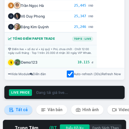
Trần Ngọc Hà
25,445
3
VNĐ
Võ Duy Phong
25,347
4
VNĐ
Đặng Kim Quỳnh
25,246
5
VNĐ
TỔNG ĐIỂM PAPER TRADE
TOP 5 · LIVE
Điểm live = số dư ví + ký quỹ + PnL chưa chốt · Chốt 12:00
ngày cuối tháng · Top 1 trên 20.000 đ nhận 30 ngày VIP Whale.
Demo123
10.115
1
đ
Hide Module
Diễn đàn
Auto-refresh (30s)
Refresh Now
Đang tải giá live...
LIVE PRICE
Tất cả
Văn bản
Hình ảnh
Vide
Trung Tâm
(BT
Biểu Đồ Xu
Danh Sách Theo