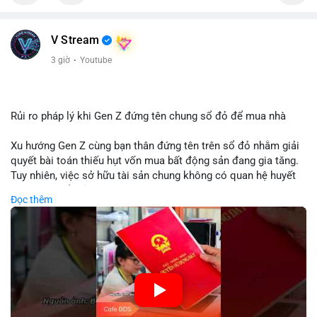
V Stream
3 giờ
·
Youtube
Rủi ro pháp lý khi Gen Z đứng tên chung sổ đỏ để mua nhà
Xu hướng Gen Z cùng bạn thân đứng tên trên sổ đỏ nhằm giải
quyết bài toán thiếu hụt vốn mua bất động sản đang gia tăng.
Tuy nhiên, việc sở hữu tài sản chung không có quan hệ huyết
thống tiềm ẩn rủi ro pháp lý phức tạp về quyền thừa kế và tranh
Đọc thêm
chấp tài sản. Các chuyên gia cảnh báo sự thiếu hụt cơ sở pháp
lý rõ ràng khi phân chia quyền lợi có thể dẫn đến xung đột kéo
dài. Nhà đầu tư cần thận trọng khi thực hiện các giao dịch bất
động sản dựa trên sự tin tưởng cá nhân.
🎥 Xem video trực tiếp tại:
Nguồn: KIEN THUC KINH TE