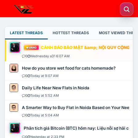
LATEST THREADS
HOTTEST THREADS
MOST VIEWED THRE
CẢNH BÁO BẢO MẬT &amp; NỘI QUY CỘNG ĐỒNG
VÀNG
0
Wednesday a31 6:07 AM
How do you store wet food for cats homemade?
0
Today at 9:07 AM
Daily Life Near New Flats in Noida
0
Today at 5:52 AM
A Smarter Way to Buy Flat in Noida Based on Your Needs
0
Today at 5:04 AM
Phân tích giá Bitcoin (BTC) hôm nay: Liệu nỗi sợ hãi có mở 
0
Yesterday at 2:33 PM