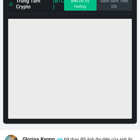
Trung Tâm
(BTC
Biểu Đồ Xu
Danh Sách Theo
Crypto
)
Hướng
Dõi
Gloriaa Kyong
Đã thay đổi ảnh đại diện của anh ấy