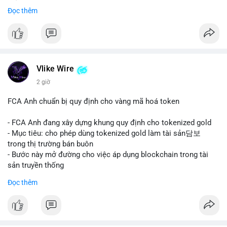
mảng thanh toán số.
Đọc thêm
#mastercard
#bvnk
#stablecoin
#cryptonews
#binancesquare
$btc $eth
#vlikevn
#titanbot
Vlike Wire
2 giờ
📰 Nguồn: CoinDesk
FCA Anh chuẩn bị quy định cho vàng mã hoá token
- FCA Anh đang xây dựng khung quy định cho tokenized gold
- Mục tiêu: cho phép dùng tokenized gold làm tài sản담보
trong thị trường bán buôn
- Bước này mở đường cho việc áp dụng blockchain trong tài
sản truyền thống
#binancesquare
#cryptonews
#tokenizedgold
#fca
#uk
Đọc thêm
$btc $eth
#vlikevn
#titanbot