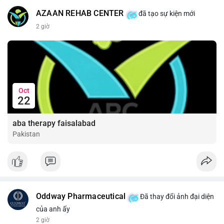
📰 Nguồn: Cointelegraph
AZAAN REHAB CENTER
đã tạo sự kiện mới
2 giờ
Oct
22
aba therapy faisalabad
Pakistan
Oddway Pharmaceutical
Đã thay đổi ảnh đại diện
của anh ấy
2 giờ