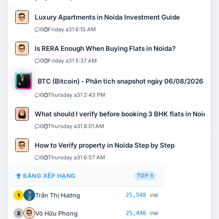
Luxury Apartments in Noida Investment Guide
0
Friday a31 6:13 AM
Is RERA Enough When Buying Flats in Noida?
0
Friday a31 5:37 AM
BTC (Bitcoin) - Phân tích snapshot ngày 06/08/2026
0
Thursday a31 2:43 PM
What should I verify before booking 3 BHK flats in Noida?
0
Thursday a31 8:01 AM
How to Verify property in Noida Step by Step
0
Thursday a31 6:57 AM
BẢNG XẾP HẠNG
TOP 5
Trần Thị Hương
25,548
1
VNĐ
Võ Hữu Phong
25,446
2
VNĐ