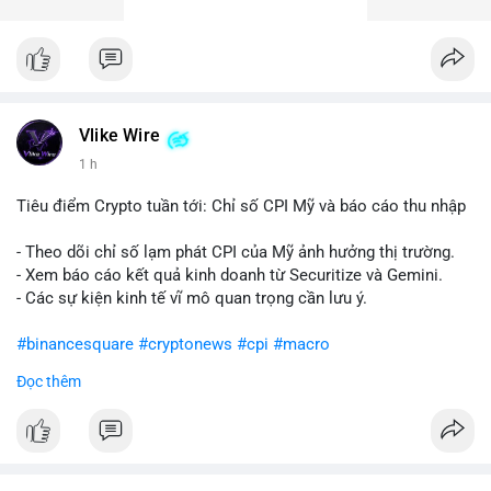
Vlike Wire
1 h
Tiêu điểm Crypto tuần tới: Chỉ số CPI Mỹ và báo cáo thu nhập
- Theo dõi chỉ số lạm phát CPI của Mỹ ảnh hưởng thị trường.
- Xem báo cáo kết quả kinh doanh từ Securitize và Gemini.
- Các sự kiện kinh tế vĩ mô quan trọng cần lưu ý.
#binancesquare
#cryptonews
#cpi
#macro
Đọc thêm
$btc $eth
#vlikevn
#titanbot
📰 Nguồn: CoinDesk