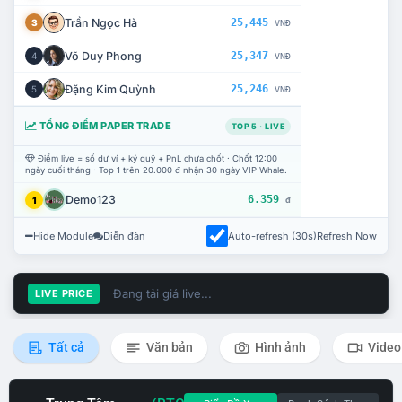
Trần Ngọc Hà
25,445
3
VNĐ
Võ Duy Phong
25,347
4
VNĐ
Đặng Kim Quỳnh
25,246
5
VNĐ
TỔNG ĐIỂM PAPER TRADE
TOP 5 · LIVE
Điểm live = số dư ví + ký quỹ + PnL chưa chốt · Chốt 12:00
ngày cuối tháng · Top 1 trên 20.000 đ nhận 30 ngày VIP Whale.
Demo123
6.359
1
đ
Hide Module
Diễn đàn
Auto-refresh (30s)
Refresh Now
Đang tải giá live...
LIVE PRICE
Tất cả
Văn bản
Hình ảnh
Video