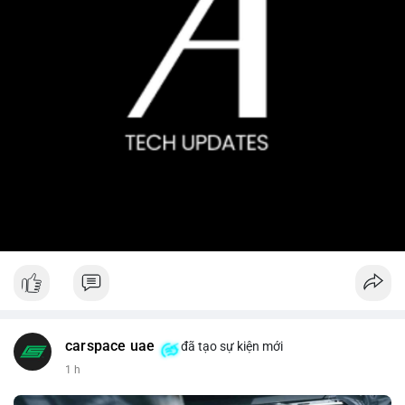
carspace uae
đã tạo sự kiện mới
1 h