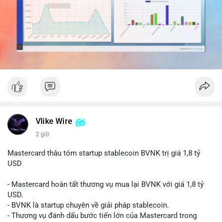
dịch đơn lẻ, đây có thể là hành động gom hàng vào ví lạnh để
tích lũy dài hạn.
Nhà đầu tư nhỏ lẻ nên theo dõi sát dòng tiền tiếp theo từ địa
chỉ nguồn. Nếu thấy dòng tiền đổ vào sàn giao dịch, cần thận
trọng với nhịp điều chỉnh ngắn hạn. Tránh hành động theo cảm
xúc, hãy chờ xác nhận hướng đi của dòng tiền trước khi đưa ra
quyết định vào lệnh.
#525btc
#cavoichuyentien
#btcmempool
#phantichonchain
#biendonggia
Vlike Wire
2 giờ
Mastercard thâu tóm startup stablecoin BVNK trị giá 1,8 tỷ
USD
- Mastercard hoàn tất thương vụ mua lại BVNK với giá 1,8 tỷ
USD.
- BVNK là startup chuyên về giải pháp stablecoin.
- Thương vụ đánh dấu bước tiến lớn của Mastercard trong