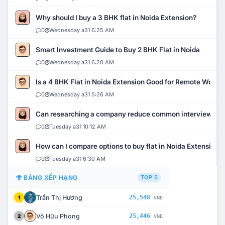
Why should I buy a 3 BHK flat in Noida Extension?
0
Wednesday a31 6:25 AM
Smart Investment Guide to Buy 2 BHK Flat in Noida
0
Wednesday a31 6:20 AM
Is a 4 BHK Flat in Noida Extension Good for Remote Work?
0
Wednesday a31 5:26 AM
Can researching a company reduce common interview mi
0
Tuesday a31 10:12 AM
How can I compare options to buy flat in Noida Extension?
0
Tuesday a31 6:30 AM
BẢNG XẾP HẠNG
TOP 5
Trần Thị Hương
25,548
1
VNĐ
Võ Hữu Phong
25,446
2
VNĐ