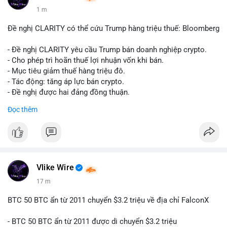
1 m
Đề nghị CLARITY có thể cứu Trump hàng triệu thuế: Bloomberg
- Đề nghị CLARITY yêu cầu Trump bán doanh nghiệp crypto.
- Cho phép trì hoãn thuế lợi nhuận vốn khi bán.
- Mục tiêu giảm thuế hàng triệu đô.
- Tác động: tăng áp lực bán crypto.
- Đề nghị được hai đảng đồng thuận.
#clarity
#trump
#crypto
#tax
#bloomberg
Đọc thêm
$btc $eth
#vlikevn
#titanbot
📰 Nguồn: Cointelegraph
Vlike Wire
17 m
BTC 50 BTC ẩn từ 2011 chuyển $3.2 triệu về địa chỉ FalconX
- BTC 50 BTC ẩn từ 2011 được di chuyển $3.2 triệu