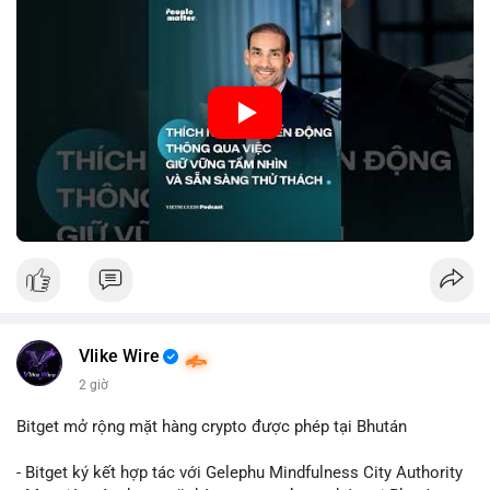
#8dot3271btc
#giaodichlon
#vilanh
#tamlycavoi
Thay vì phản ứng cảm xúc với những dao động ngắn hạn, các
#mempoolbtc
nhà đầu tư thành công thường tập trung vào nguyên tắc cơ
bản, phân배 tài sản hợp lý và kiên持 theo kế hoạch đã định.
Điều này không chỉ giúp giảm rủi ro mà còn tạo điều kiện để
tận dụng cơ hội khi thị trường phục hồi.
🎥 Xem video trực tiếp tại:
Nguồn: VIETSUCCESS
Vlike Wire
2 giờ
Bitget mở rộng mặt hàng crypto được phép tại Bhután
- Bitget ký kết hợp tác với Gelephu Mindfulness City Authority