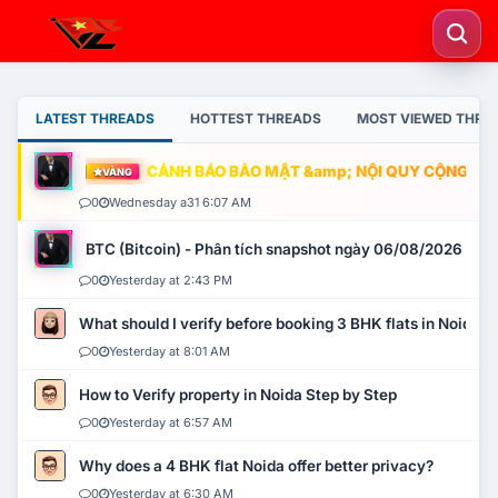
LATEST THREADS
HOTTEST THREADS
MOST VIEWED THRE
CẢNH BÁO BẢO MẬT &amp; NỘI QUY CỘNG ĐỒNG
VÀNG
0
Wednesday a31 6:07 AM
BTC (Bitcoin) - Phân tích snapshot ngày 06/08/2026
0
Yesterday at 2:43 PM
What should I verify before booking 3 BHK flats in Noida?
0
Yesterday at 8:01 AM
How to Verify property in Noida Step by Step
0
Yesterday at 6:57 AM
Why does a 4 BHK flat Noida offer better privacy?
0
Yesterday at 6:30 AM