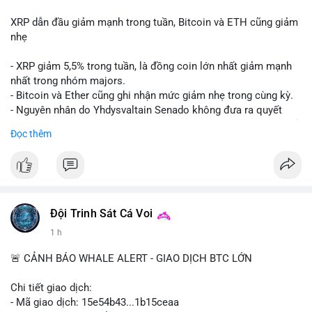
XRP dẫn đầu giảm mạnh trong tuần, Bitcoin và ETH cũng giảm
nhẹ
- XRP giảm 5,5% trong tuần, là đồng coin lớn nhất giảm mạnh
nhất trong nhóm majors.
- Bitcoin và Ether cũng ghi nhận mức giảm nhẹ trong cùng kỳ.
- Nguyên nhân do Yhdysvaltain Senado không đưa ra quyết
định về luật Clarity Act (luật cấu trúc thị trường) trước khi nghỉ
Đọc thêm
hè, đẩy việc thảo luận sang tháng 9.
- Việc trì hoãn pháp lý làm tăng sự không chắc chắn quanh
XRP và Ripple, ảnh hưởng đến tâm lý nhà đầu tư.
#binancesquare
#cryptonews
#xrp
#btc
#eth
#clarityact
#ripple
Đội Trinh Sát Cá Voi
1 h
$xrp $btc $eth
🚨 CẢNH BÁO WHALE ALERT - GIAO DỊCH BTC LỚN
#vlikevn
#titanbot
Chi tiết giao dịch:
📰 Nguồn: CoinDesk
- Mã giao dịch: 15e54b43...1b15ceaa