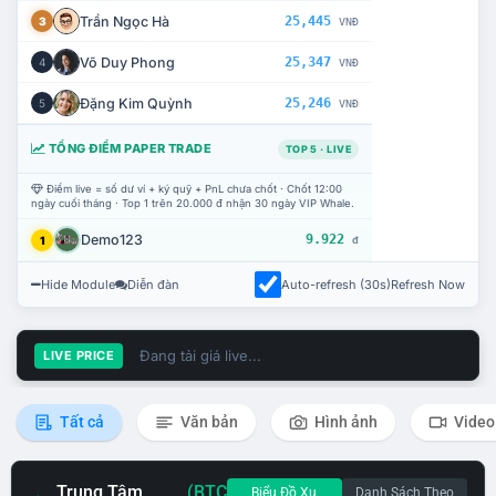
Trần Ngọc Hà
25,445
3
VNĐ
Võ Duy Phong
25,347
4
VNĐ
Đặng Kim Quỳnh
25,246
5
VNĐ
TỔNG ĐIỂM PAPER TRADE
TOP 5 · LIVE
Điểm live = số dư ví + ký quỹ + PnL chưa chốt · Chốt 12:00
ngày cuối tháng · Top 1 trên 20.000 đ nhận 30 ngày VIP Whale.
Demo123
9.922
1
đ
Hide Module
Diễn đàn
Auto-refresh (30s)
Refresh Now
Đang tải giá live...
LIVE PRICE
Tất cả
Văn bản
Hình ảnh
Video
Trung Tâm
(BTC
Biểu Đồ Xu
Danh Sách Theo