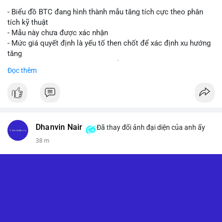
- Biểu đồ BTC đang hình thành mẫu tăng tích cực theo phân
tích kỹ thuật
- Mẫu này chưa được xác nhận
- Mức giá quyết định là yếu tố then chốt để xác định xu hướng
tăng
- Nếu phá vỡ mức này, BTC có thể hướng tới 76.000 USD
Đọc thêm
#binancesquare
#cryptonews
#btc
$btc
#vlikevn
#titanbot
Dhanvin Nair
Đã thay đổi ảnh đại diện của anh ấy
38 m
📰 Nguồn: CoinDesk