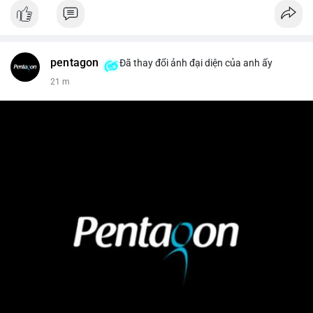
pentagon
Đã thay đổi ảnh đại diện của anh ấy
21 m