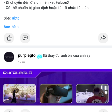
- Đi chuyển đến địa chỉ liên kết FalconX
- Có thể chuẩn bị giao dịch hoặc tái tổ chức tài sản
$btc
#btc
Đọc thêm
#vlikevn
#titanbot
📰 Nguồn: CoinDesk
purpleglo
Đã thay đổi ảnh bìa của anh ấy
17 m