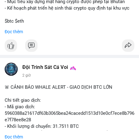
- Mục tiêu xây dựng mặt hàng crypto được phép tại Bhután
- Kế hoạch phát triển hệ sinh thái crypto quy định tại khu vực
$btc $eth
Đọc thêm
#vlikevn
#titanbot
📰 Nguồn: Cointelegraph
Đội Trinh Sát Cá Voi
2 giờ
🚨 CẢNH BÁO WHALE ALERT - GIAO DỊCH BTC LỚN
Chi tiết giao dịch:
- Mã giao dịch:
5960388a21617df63b3065bea24cacedd1513d10e0cf7ece8b796
e7f78ee8e28
- Khối lượng di chuyển: 31.7511 BTC
- Giá trị ước tính: $2,042,300.50 USD (theo thị giá $64,322.12
Đọc thêm