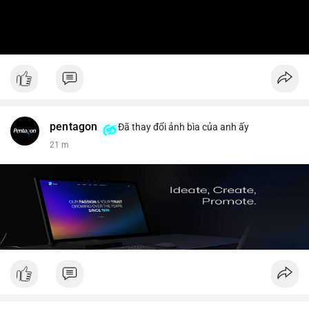
pentagon
Đã thay đổi ảnh bìa của anh ấy
21 m