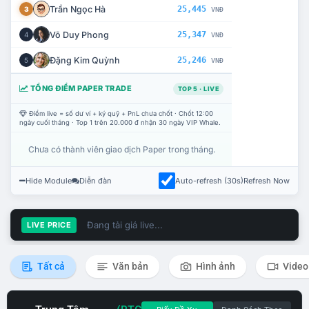
Trần Ngọc Hà
25,445
3
VNĐ
Võ Duy Phong
25,347
4
VNĐ
Đặng Kim Quỳnh
25,246
5
VNĐ
TỔNG ĐIỂM PAPER TRADE
TOP 5 · LIVE
Điểm live = số dư ví + ký quỹ + PnL chưa chốt · Chốt 12:00
ngày cuối tháng · Top 1 trên 20.000 đ nhận 30 ngày VIP Whale.
Chưa có thành viên giao dịch Paper trong tháng.
Hide Module
Diễn đàn
Auto-refresh (30s)
Refresh Now
Đang tải giá live...
LIVE PRICE
Tất cả
Văn bản
Hình ảnh
Video