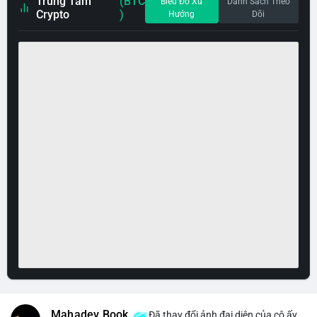
Trung Tâm
(BTC
Biểu Đồ Xu
Danh Sách Theo
Crypto
)
Hướng
Dõi
Mahadev Book
Đã thay đổi ảnh đại diện của cô ấy