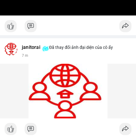
janitorai
Đã thay đổi ảnh đại diện của cô ấy
7 m