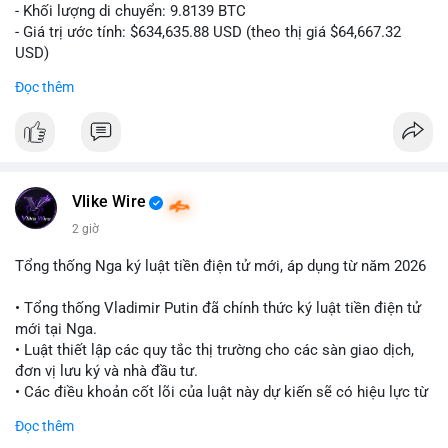
- Khối lượng di chuyển: 9.8139 BTC
- Giá trị ước tính: $634,635.88 USD (theo thị giá $64,667.32
USD)
- Thời gian: 10:19:26 2026-08-06 UTC
Đọc thêm
Nhận định phân tích:
Giao dịch 9.81 BTC trị giá hơn 634 nghìn USD được phát hiện
trong mempool chưa xác nhận. Khối lượng này ở mức trung
bình lớn, cho thấy cá nhân hoặc tổ chức sở hữu tài sản đáng
kể. Hành vi chuyển tiền vào khung giờ sáng sớm UTC thường
Vlike Wire
phản ánh hoạt động có chủ đích, có thể là tái phân bổ danh
2 giờ
mục hoặc chuẩn bị thanh khoản. Nếu điểm đến là ví sàn giao
dịch, áp lực bán ngắn hạn có thể hình thành. Ngược lại, nếu
Tổng thống Nga ký luật tiền điện tử mới, áp dụng từ năm 2026
dòng tiền đổ về ví lạnh, tín hiệu tích lũy dài hạn được củng cố.
Mức giá 64,667 USD là vùng nhạy cảm, nơi phe mua và phe bán
• Tổng thống Vladimir Putin đã chính thức ký luật tiền điện tử
đang giằng co. Tâm lý thị trường có thể phản ứng nhanh nếu
mới tại Nga.
giao dịch này đi kèm các lệnh chuyển lớn khác.
• Luật thiết lập các quy tắc thị trường cho các sàn giao dịch,
đơn vị lưu ký và nhà đầu tư.
Lời khuyên:
• Các điều khoản cốt lõi của luật này dự kiến sẽ có hiệu lực từ
Nhà đầu tư nhỏ lẻ nên theo dõi xác nhận giao dịch và hướng đi
tháng 9 năm 2026.
Đọc thêm
của dòng tiền trước khi hành động. Tránh vội vàng vào lệnh khi