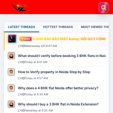
LATEST THREADS
HOTTEST THREADS
MOST VIEWED THRE
CẢNH BÁO BẢO MẬT &amp; NỘI QUY CỘNG ĐỒNG
VÀNG
0
Wednesday a31 6:07 AM
What should I verify before booking 3 BHK flats in Noida?
0
Today at 8:01 AM
How to Verify property in Noida Step by Step
0
Today at 6:57 AM
Why does a 4 BHK flat Noida offer better privacy?
0
Today at 6:30 AM
Why should I buy a 3 BHK flat in Noida Extension?
0
Yesterday at 6:25 AM