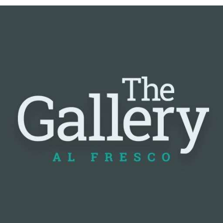
📰 Nguồn: Cointelegraph