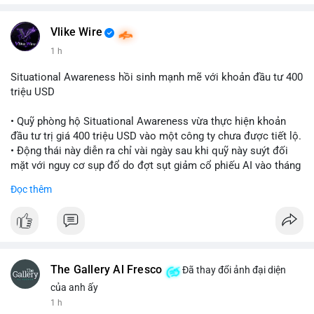
Vlike Wire
1 h
Situational Awareness hồi sinh mạnh mẽ với khoản đầu tư 400
triệu USD
• Quỹ phòng hộ Situational Awareness vừa thực hiện khoản
đầu tư trị giá 400 triệu USD vào một công ty chưa được tiết lộ.
• Động thái này diễn ra chỉ vài ngày sau khi quỹ này suýt đối
mặt với nguy cơ sụp đổ do đợt sụt giảm cổ phiếu AI vào tháng
7.
Đọc thêm
• Sự trở lại này đánh dấu bước phục hồi đáng chú ý của quỹ
sau giai đoạn khủng hoảng.
#cryptonews
#investment
#situationalawareness
#financenews
The Gallery Al Fresco
Đã thay đổi ảnh đại diện
$btc $eth
của anh ấy
1 h
#vlikevn
#titanbot