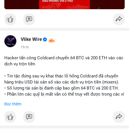
Vlike Wire
19 m
Hacker tấn công Coldcard chuyển 64 BTC và 200 ETH vào các
dịch vụ trộn tiền
• Tin tặc đứng sau vụ khai thác lỗ hổng Coldcard đã chuyển
hàng triệu USD tài sản số vào các dịch vụ trộn tiền (mixers).
• Số lượng tài sản bị đánh cắp bao gồm 64 BTC và 200 ETH.
• Phần lớn các quỹ bị mất vẫn có thể truy vết được trong các ví
do kẻ tấn công kiểm soát.
Đọc thêm
#coldcard
#cryptohack
#btc
#eth
#binancesquare
#cryptonews