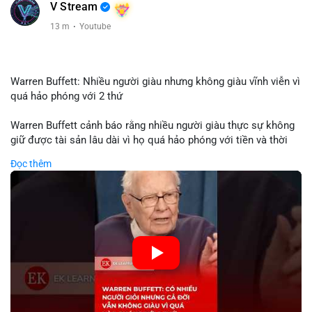
V Stream
13 m
·
Youtube
Warren Buffett: Nhiều người giàu nhưng không giàu vĩnh viễn vì
quá hảo phóng với 2 thứ
Warren Buffett cảnh báo rằng nhiều người giàu thực sự không
giữ được tài sản lâu dài vì họ quá hảo phóng với tiền và thời
gian. Quyên góp liên tục làm giảm vốn đầu tư, hạn chế lợi
Đọc thêm
nhuận tái đầu tư và suy giảm sức mạnh tăng trưởng danh mục.
Đối với nhà đầu tư crypto, giữ lại lợi nhuận để tái đầu tư vào
dự án tiềm năng quan trọng hơn chia sẻ quá mức. Cân bằng
đóng góp xã hội và bảo vệ tài sản giúp nhà đầu tư đạt được
bền vững tài chính mà Buffett đề cao.
🎥 Xem video trực tiếp tại:
Nguồn: KIEN THUC KINH TE