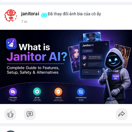
janitorai
Đã thay đổi ảnh bìa của cô ấy
7 m