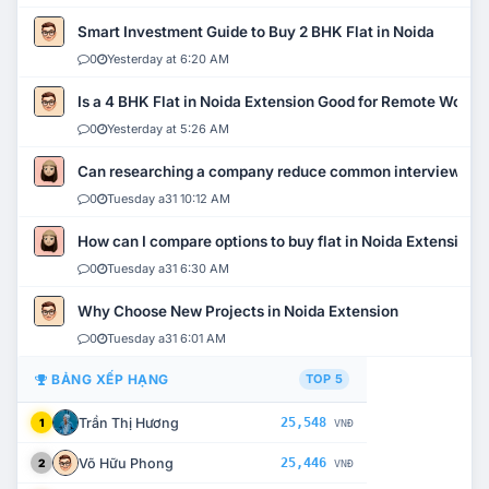
Smart Investment Guide to Buy 2 BHK Flat in Noida
0
Yesterday at 6:20 AM
Is a 4 BHK Flat in Noida Extension Good for Remote Work?
0
Yesterday at 5:26 AM
Can researching a company reduce common interview mi
0
Tuesday a31 10:12 AM
How can I compare options to buy flat in Noida Extension?
0
Tuesday a31 6:30 AM
Why Choose New Projects in Noida Extension
0
Tuesday a31 6:01 AM
BẢNG XẾP HẠNG
TOP 5
Trần Thị Hương
25,548
1
VNĐ
Võ Hữu Phong
25,446
2
VNĐ