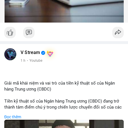
V Stream
1 h
·
Youtube
Giải mã khái niệm và vai trò của tiền kỹ thuật số của Ngân
hàng Trung ương (CBDC)
Tiền kỹ thuật số của Ngân hàng Trung ương (CBDC) đang trở
thành tâm điểm chú ý trong chiến lược chuyển đổi số của các
nền kinh tế toàn cầu. Khác với các loại tiền mã hóa phi tập
Đọc thêm
trung, CBDC là hình thức tiền pháp định được phát hành và
quản lý trực tiếp bởi Ngân hàng Trung ương nhằm tối ưu hóa