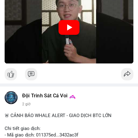
hệ thống thanh toán và tăng cường hiệu quả chính sách tiền tệ.
Việc triển khai CBDC hứa hẹn sẽ thay đổi diện mạo của hạ
tầng tài chính truyền thống, mang lại sự tiện lợi trong giao dịch
nhưng cũng đặt ra nhiều thách thức về quyền riêng tư và an
ninh mạng.
🎥 Xem video trực tiếp tại:
Nguồn: 5 Phút Crypto
Đội Trinh Sát Cá Voi
2 giờ
🚨 CẢNH BÁO WHALE ALERT - GIAO DỊCH BTC LỚN
Chi tiết giao dịch:
- Mã giao dịch: 011375ed...3432ac3f