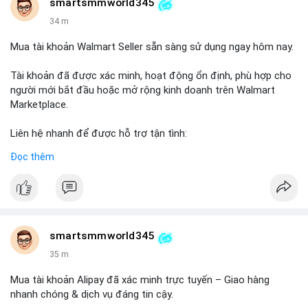
smartsmmworld345
34 m
Mua tài khoản Walmart Seller sẵn sàng sử dụng ngay hôm nay.
Tài khoản đã được xác minh, hoạt động ổn định, phù hợp cho
người mới bắt đầu hoặc mở rộng kinh doanh trên Walmart
Marketplace.
Liên hệ nhanh để được hỗ trợ tận tình:
Telegram: @SmartSMMworld
Đọc thêm
WhatsApp: +1 (605) 963-3652
#buywalmartselleraccounts
#walmartseller
#ecommercesolutions
smartsmmworld345
35 m
Mua tài khoản Alipay đã xác minh trực tuyến – Giao hàng
nhanh chóng & dịch vụ đáng tin cậy.