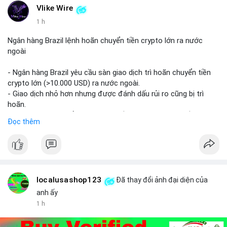
#buyverifiedstripeaccounts
#stripeaccounts
Vlike Wire
#paymentgateway
1 h
Ngân hàng Brazil lệnh hoãn chuyển tiền crypto lớn ra nước
ngoài
- Ngân hàng Brazil yêu cầu sàn giao dịch trì hoãn chuyển tiền
crypto lớn (>10.000 USD) ra nước ngoài.
- Giao dịch nhỏ hơn nhưng được đánh dấu rủi ro cũng bị trì
hoãn.
- Quy định nhằm kiểm soát dòng tiền, ngăn chặn rửa tiền.
Đọc thêm
#binancesquare
#cryptonews
#brazil
#regulation
$btc $eth
#vlikevn
#titanbot
localusashop123
Đã thay đổi ảnh đại diện của
anh ấy
📰 Nguồn: CoinDesk
1 h