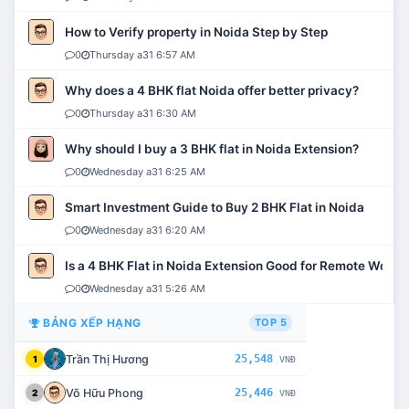
How to Verify property in Noida Step by Step
0
Thursday a31 6:57 AM
Why does a 4 BHK flat Noida offer better privacy?
0
Thursday a31 6:30 AM
Why should I buy a 3 BHK flat in Noida Extension?
0
Wednesday a31 6:25 AM
Smart Investment Guide to Buy 2 BHK Flat in Noida
0
Wednesday a31 6:20 AM
Is a 4 BHK Flat in Noida Extension Good for Remote Work?
0
Wednesday a31 5:26 AM
BẢNG XẾP HẠNG
TOP 5
Trần Thị Hương
25,548
1
VNĐ
Võ Hữu Phong
25,446
2
VNĐ