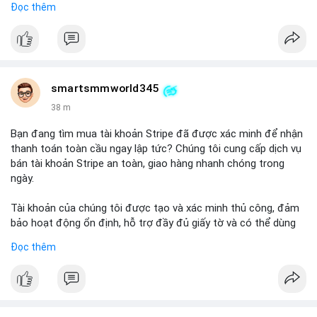
Đọc thêm
Lưu ý: Việc mua bán tài khoản có thể vi phạm điều khoản dịch
vụ của Wise. Hãy cân nhắc kỹ trước khi quyết định.
#wise
#transferwise
#taikhoanxacminh
#dichvutaichinh
smartsmmworld345
38 m
Bạn đang tìm mua tài khoản Stripe đã được xác minh để nhận
thanh toán toàn cầu ngay lập tức? Chúng tôi cung cấp dịch vụ
bán tài khoản Stripe an toàn, giao hàng nhanh chóng trong
ngày.
Tài khoản của chúng tôi được tạo và xác minh thủ công, đảm
bảo hoạt động ổn định, hỗ trợ đầy đủ giấy tờ và có thể dùng
ngay cho doanh nghiệp của bạn.
Đọc thêm
Liên hệ ngay để được tư vấn và hỗ trợ nhanh nhất:
Telegram: @SmartSMMworld
WhatsApp: +1 (605) 963-3652