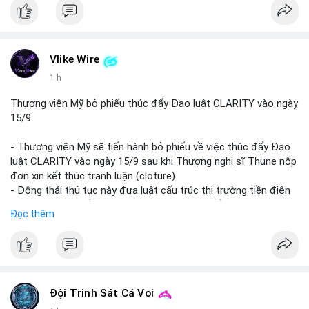
Vlike Wire
1 h
Thượng viện Mỹ bỏ phiếu thúc đẩy Đạo luật CLARITY vào ngày
15/9
- Thượng viện Mỹ sẽ tiến hành bỏ phiếu về việc thúc đẩy Đạo
luật CLARITY vào ngày 15/9 sau khi Thượng nghị sĩ Thune nộp
đơn xin kết thúc tranh luận (cloture).
- Động thái thủ tục này đưa luật cấu trúc thị trường tiền điện
tử trở lại đúng tiến độ khi các nhà lập pháp tiếp tục đàm phán
Đọc thêm
về các điều khoản liên quan đến đạo đức và stablecoin.
- Đây là bước tiến quan trọng trong việc thiết lập khung pháp lý
rõ ràng cho thị trường tiền điện tử tại Mỹ.
#binancesquare
#cryptonews
#clarityact
#ussenate
#cryptoregulation
#stablecoin
Đội Trinh Sát Cá Voi