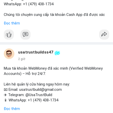
WhatsApp: +1 (479) 438-1734
Lời khuyên:
Nhà đầu tư nhỏ lẻ nên hạn chế đòn bẩy trong giai đoạn này,
Chúng tôi chuyên cung cấp tài khoản Cash App đã được xác
theo dõi dòng tiền vào/ra các sàn lớn thay vì phản ứng theo
minh (Buy Verified Cash App Accounts) cho các nhu cầu
Đọc thêm
cảm xúc. Xác nhận địa chỉ đích trước khi đưa ra quyết định
marketing, SEO, SMM, chuyển tiền, gửi tiền qua di động, thanh
giao dịch.
toán USDT và các giao dịch tiền mặt tại Mỹ.
#105btc
#chuyenvilanh
#aplucban
#btcusd
#theodoimempool
Liên hệ ngay để được tư vấn và hỗ trợ nhanh nhất!
#buyverifiedcashappaccounts
#marketing
#seo
#smm
usatrustbuildss47
#trendingnow
#cashout
#sendmoney
#mobiledeposit
#pay
2 giờ
#usdt
#usa
Mua tài khoản WebMoney đã xác minh (Verified WebMoney
Accounts) – Hỗ trợ 24/7.
Liên hệ quản lý cửa hàng ngay hôm nay:
📧 Email: usatrustbuild@gmail.com
✈️ Telegram: @UsaTrustBuild
📱 WhatsApp: +1 (479) 438-1734
Đọc thêm
Tài khoản WebMoney xác minh sẵn sàng – giao dịch nhanh