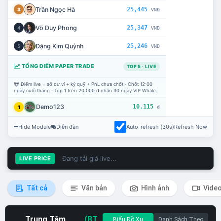
Trần Ngọc Hà
25,445
3
VNĐ
Võ Duy Phong
25,347
4
VNĐ
Đặng Kim Quỳnh
25,246
5
VNĐ
TỔNG ĐIỂM PAPER TRADE
TOP 5 · LIVE
Điểm live = số dư ví + ký quỹ + PnL chưa chốt · Chốt 12:00
ngày cuối tháng · Top 1 trên 20.000 đ nhận 30 ngày VIP Whale.
Demo123
10.115
1
đ
Hide Module
Diễn đàn
Auto-refresh (30s)
Refresh Now
Đang tải giá live...
LIVE PRICE
Tất cả
Văn bản
Hình ảnh
Vide
Trung Tâm
(BT
Biểu Đồ Xu
Danh Sách Theo