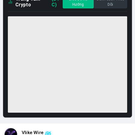
Crypto
C)
Hướng
Dõi
Vlike Wire