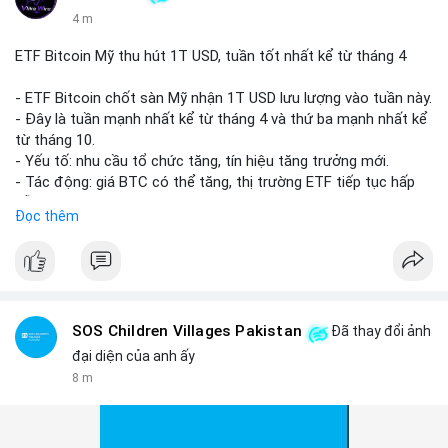
4 m
ETF Bitcoin Mỹ thu hút 1T USD, tuần tốt nhất kể từ tháng 4
- ETF Bitcoin chốt sàn Mỹ nhận 1T USD lưu lượng vào tuần này.
- Đây là tuần mạnh nhất kể từ tháng 4 và thứ ba mạnh nhất kể
từ tháng 10.
- Yếu tố: nhu cầu tổ chức tăng, tín hiệu tăng trưởng mới.
- Tác động: giá BTC có thể tăng, thị trường ETF tiếp tục hấp
dẫn.
Đọc thêm
#binancesquare
#cryptonews
#btc
$btc
#vlikevn
#titanbot
SOS Children Villages Pakistan
Đã thay đổi ảnh
đại diện của anh ấy
📰 Nguồn: Cointelegraph
8 m