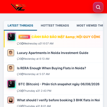
LATEST THREADS
HOTTEST THREADS
MOST VIEWED THRE
CẢNH BÁO BẢO MẬT &amp; NỘI QUY CỘNG ĐỒN
VÀNG
0
Wednesday a31 6:07 AM
Luxury Apartments in Noida Investment Guide
0
Yesterday at 6:13 AM
Is RERA Enough When Buying Flats in Noida?
0
Yesterday at 5:37 AM
BTC (Bitcoin) - Phân tích snapshot ngày 06/08/2026
0
Thursday a31 2:43 PM
What should I verify before booking 3 BHK flats in Noida?
0
Thursday a31 8:01 AM