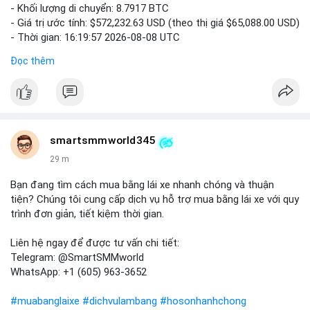
- Khối lượng di chuyển: 8.7917 BTC
- Giá trị ước tính: $572,232.63 USD (theo thị giá $65,088.00 USD)
- Thời gian: 16:19:57 2026-08-08 UTC
Đọc thêm
Nhận định phân tích hành vi của Cá voi dựa trên giao dịch này:
Khối lượng 8.79 BTC tương đương hơn nửa triệu USD được di
chuyển trong một giao dịch đơn lẻ cho thấy chủ thể có quy mô
tài chính lớn. Hành vi này có thể phản ánh một cá voi đang tái
cơ cấu danh mục: chuyển tài sản từ ví nóng sang ví lạnh nhằm
tích trữ dài hạn, hoặc chuẩn bị thanh khoản để thực hiện lệnh
smartsmmworld345
bán trên sàn. Nếu dòng tiền này đổ vào sàn giao dịch, áp lực
29 m
bán ngắn hạn có thể xuất hiện, gây biến động giá. Ngược lại,
nếu chuyển sang ví lạnh, tín hiệu này cho thấy niềm tin nắm giữ
Bạn đang tìm cách mua bằng lái xe nhanh chóng và thuận
của nhà đầu tư lớn vẫn còn vững chắc.
tiện? Chúng tôi cung cấp dịch vụ hỗ trợ mua bằng lái xe với quy
trình đơn giản, tiết kiệm thời gian.
Lời khuyên cho nhà đầu tư nhỏ lẻ: Theo dõi sát các giao dịch
tiếp theo từ địa chỉ này để xác định điểm đến của dòng tiền.
Liên hệ ngay để được tư vấn chi tiết:
Tránh hành động theo cảm xúc; hãy dựa trên dữ liệu xác nhận
Telegram: @SmartSMMworld
và quản lý rủi ro chặt chẽ trong bối cảnh biến động có thể gia
WhatsApp: +1 (605) 963-3652
tăng.
#muabanglaixe
#dichvulambang
#hosonhanhchong