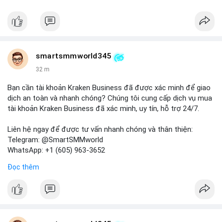
#87917btc
#572kusd
#vilanh
#tichluydaihan
#btcmempool
smartsmmworld345
32 m
Bạn cần tài khoản Kraken Business đã được xác minh để giao
dịch an toàn và nhanh chóng? Chúng tôi cung cấp dịch vụ mua
tài khoản Kraken Business đã xác minh, uy tín, hỗ trợ 24/7.
Liên hệ ngay để được tư vấn nhanh chóng và thân thiện:
Telegram: @SmartSMMworld
WhatsApp: +1 (605) 963-3652
Đọc thêm
#buyverifiedkrakenbusinessaccounts
#krakenbusiness
#verifiedaccounts