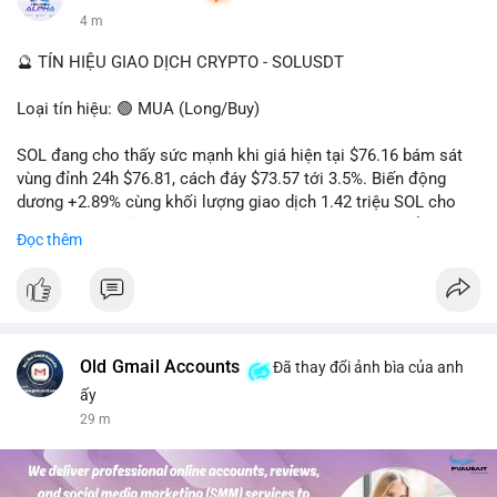
4 m
🔮 TÍN HIỆU GIAO DỊCH CRYPTO - SOLUSDT
Loại tín hiệu: 🟢 MUA (Long/Buy)
SOL đang cho thấy sức mạnh khi giá hiện tại $76.16 bám sát
vùng đỉnh 24h $76.81, cách đáy $73.57 tới 3.5%. Biến động
dương +2.89% cùng khối lượng giao dịch 1.42 triệu SOL cho
thấy lực cầu chủ động đang chiếm ưu thế, phe mua kiểm soát
Đọc thêm
hoàn toàn nhịp điều chỉnh.
Khuyến nghị giao dịch cụ thể:
- Vùng Entry: 75.80 - 76.20 (chờ retest vùng kháng cự cũ thành
hỗ trợ)
- Mục tiêu chốt lời: TP1: 77.50, TP2: 78.80
Old Gmail Accounts
Đã thay đổi ảnh bìa của anh
- Cắt lỗ: 74.90 (dưới vùng hỗ trợ gần nhất)
ấy
29 m
Quản trị vốn: Khối lượng vào lệnh tối đa 2-3% tài khoản, ưu tiên
chốt 50% vị thế tại TP1 và dời stop loss về điểm hòa vốn.