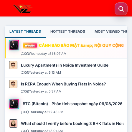
LATEST THREADS
HOTTEST THREADS
MOST VIEWED THRE
CẢNH BÁO BẢO MẬT &amp; NỘI QUY CỘNG ĐỒNG
VÀNG
0
Wednesday a31 6:07 AM
Luxury Apartments in Noida Investment Guide
0
Yesterday at 6:13 AM
Is RERA Enough When Buying Flats in Noida?
0
Yesterday at 5:37 AM
BTC (Bitcoin) - Phân tích snapshot ngày 06/08/2026
0
Thursday a31 2:43 PM
What should I verify before booking 3 BHK flats in Noida?
0
Thursday a31 8:01 AM