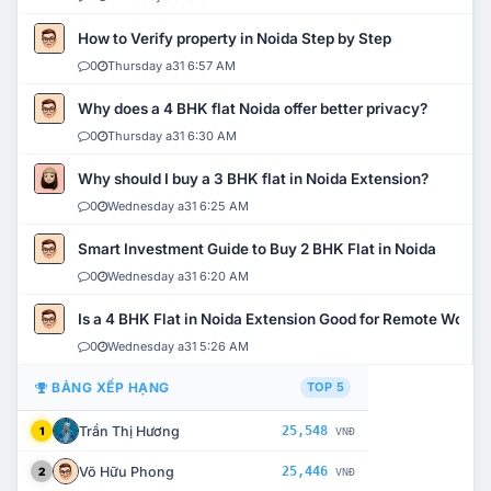
How to Verify property in Noida Step by Step
0
Thursday a31 6:57 AM
Why does a 4 BHK flat Noida offer better privacy?
0
Thursday a31 6:30 AM
Why should I buy a 3 BHK flat in Noida Extension?
0
Wednesday a31 6:25 AM
Smart Investment Guide to Buy 2 BHK Flat in Noida
0
Wednesday a31 6:20 AM
Is a 4 BHK Flat in Noida Extension Good for Remote Work?
0
Wednesday a31 5:26 AM
BẢNG XẾP HẠNG
TOP 5
Trần Thị Hương
25,548
1
VNĐ
Võ Hữu Phong
25,446
2
VNĐ