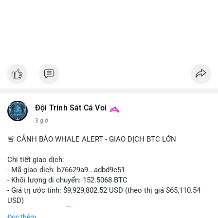
Đội Trinh Sát Cá Voi
3 giờ
🚨 CẢNH BÁO WHALE ALERT - GIAO DỊCH BTC LỚN
Chi tiết giao dịch:
- Mã giao dịch: b76629a9...adbd9c51
- Khối lượng di chuyển: 152.5068 BTC
- Giá trị ước tính: $9,929,802.52 USD (theo thị giá $65,110.54
USD)
- Thời gian: 17:20
1 2026-08-08 UTC
Đọc thêm