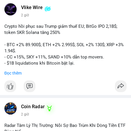
Vlike Wire
2 giờ
Crypto hồi phục sau Trump giảm thuế EU; BitGo IPO 2,1B$;
token SKR Solana tăng 250%
- BTC +2% 89.900$; ETH +2% 2.995$; SOL +2% 130$; XRP +3%
1.94$.
- CC +15%, SKY +11%, SAND +10% dẫn top movers.
- $1B liquidations khi Bitcoin bật lại.
- Trump hủy thuế EU, tín hiệu giảm áp lực.
Đọc thêm
- Vitalik đề xuất DVT staking cho Ethereum.
- BitGo IPO 18$/cổ phiếu, trị giá ~2B$.
- Senate Ag Committee tiến hành Clarity Act.
- Newrez tính crypto vào điều kiện vay nhà.
- HK cấp giấy phép stablecoin mới.
- Tòa án Nga công nhận crypto là tài sản.
Coin Radar
- Trump hy vọng ký bill cấu trúc thị trường crypto.
2 giờ
- Saga EVM bị hack 7M$, quỹ trộm chuyển sang Ethereum.
- Steak ’n Shake thưởng BTC cho nhân viên.
Radar Tâm Lý Thị Trường: Nỗi Sợ Bao Trùm Khi Dòng Tiền ETF
#binancesquare
#cryptonews
#btc
#eth
#sol
#xrp
#cc
#sky