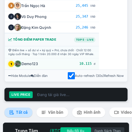
Trần Ngọc Hà
25,445
3
VNĐ
Võ Duy Phong
25,347
4
VNĐ
Đặng Kim Quỳnh
25,246
5
VNĐ
TỔNG ĐIỂM PAPER TRADE
TOP 5 · LIVE
Điểm live = số dư ví + ký quỹ + PnL chưa chốt · Chốt 12:00
ngày cuối tháng · Top 1 trên 20.000 đ nhận 30 ngày VIP Whale.
Demo123
10.115
1
đ
Hide Module
Diễn đàn
Auto-refresh (30s)
Refresh Now
Đang tải giá live...
LIVE PRICE
Tất cả
Văn bản
Hình ảnh
Video
Trung Tâm
(BTC
Biểu Đồ Xu
Danh Sách Theo