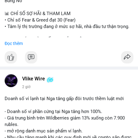
Bùng Nổ
#sand
#bitgo
#solana
#stablecoin
#regulation
📊 CHỈ SỐ SỢ HÃI & THAM LAM
$btc $eth $sol $xrp $cc $sky $sand $skr
#skr
• Chỉ số Fear & Greed đạt 30 (Fear)
• Tâm lý thị trường đang ở mức sợ hãi, nhà đầu tư thận trọng.
#vlikevn
#titanbot
📈 XU HƯỚNG TÌM KIẾM & THẢO LUẬN
Đọc thêm
📰 Nguồn: Decrypt
• CoinGecko Trending: PENGU, TUT, ACE, CASHCAT, ANSEM,
STONKBROKER, UNI
• LunarCrush Trending: Ethereum, Solana, Dogecoin, Polkadot,
Chainlink, Taylor Swift, Tesla
• Google Trends Việt Nam: Real Madrid, Giao hữu câu lạc bộ,
Tinh hà say hi
Vlike Wire
2 giờ
💬 DÒNG CHẢY TIN TỨC & TRUYỀN THÔNG
• Binance Square: Cộng đồng đang tranh luận về lệnh
Doanh số ví lạnh tại Nga tăng gấp đôi trước thềm luật mới
Long/Short, kỳ vọng vào các kèo $ACE, $RAVE và lo ngại tin
xấu từ SpaceX/Musk.
- Doanh số ví phần cứng tại Nga tăng hơn 100%.
• Tin tức quốc tế: US spot Bitcoin ETFs ghi nhận dòng tiền 1 tỷ
- Giá trung bình trên Wildberries giảm 13% xuống còn 7.900
USD; Nansen founder dự báo Bitcoin không dưới 60K; Chi tiêu
rubles.
thẻ Crypto đạt ATH 759 triệu USD.
- mở rộng danh mục sản phẩm ví lạnh.
• Thông báo Binance: Hỗ trợ cổ tức Apple/IBM qua bStocks;
- Nhu cầu tăng mạnh khi các quy định mới về crypto sắp được