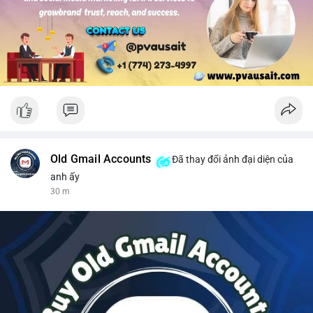
#solusdt
#longsol
#vung76
#breakoutsol
#lenhmuasol
Old Gmail Accounts
Đã thay đổi ảnh đại diện của
anh ấy
30 m