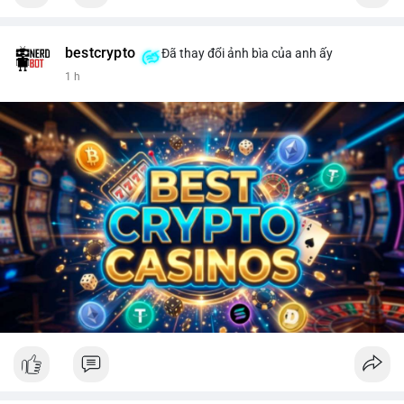
bestcrypto
Đã thay đổi ảnh bìa của anh ấy
1 h