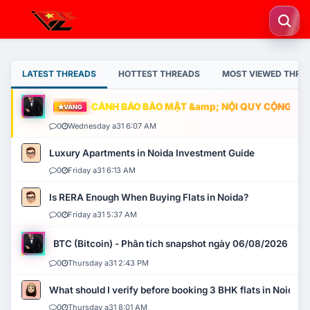
LATEST THREADS
HOTTEST THREADS
MOST VIEWED THRE
CẢNH BÁO BẢO MẬT &amp; NỘI QUY CỘNG ĐỒNG
VÀNG
0
Wednesday a31 6:07 AM
Luxury Apartments in Noida Investment Guide
0
Friday a31 6:13 AM
Is RERA Enough When Buying Flats in Noida?
0
Friday a31 5:37 AM
BTC (Bitcoin) - Phân tích snapshot ngày 06/08/2026
0
Thursday a31 2:43 PM
What should I verify before booking 3 BHK flats in Noida?
0
Thursday a31 8:01 AM