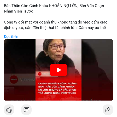
Bàn Thân Còn Gánh Khóa KHOẢN NỢ LỚN, Bàn Vấn Chọn
Nhân Viên Trước
Công ty đối mặt với doanh thu không tăng do việc cấm giao
dịch crypto, dẫn đến thiệt hại tài chính lớn. Cấm này có thể
phản ánh phản ứng của chính quyền hoặc thị trường đối với
Đọc thêm
biến động giá digital asset. Bàn vấn chuyển hướng tập trung
vào nhân lực, cho thấy chiến lược giảm chi phí hoặc điều chỉnh
mô hình kinh doanh. Điều này có thể ảnh hưởng đến thị trường
crypto và các doanh nghiệp liên quan trong tương lai.
🎥 Xem video trực tiếp tại:
Nguồn: KIEN THUC KINH TE