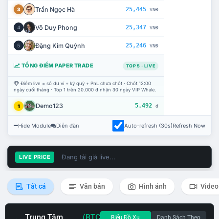
Trần Ngọc Hà
25,445
3
VNĐ
Võ Duy Phong
25,347
4
VNĐ
Đặng Kim Quỳnh
25,246
5
VNĐ
TỔNG ĐIỂM PAPER TRADE
TOP 5 · LIVE
Điểm live = số dư ví + ký quỹ + PnL chưa chốt · Chốt 12:00
ngày cuối tháng · Top 1 trên 20.000 đ nhận 30 ngày VIP Whale.
Demo123
5.492
1
đ
Hide Module
Diễn đàn
Auto-refresh (30s)
Refresh Now
Đang tải giá live...
LIVE PRICE
Tất cả
Văn bản
Hình ảnh
Video
Trung Tâm
(BTC
Biểu Đồ Xu
Danh Sách Theo