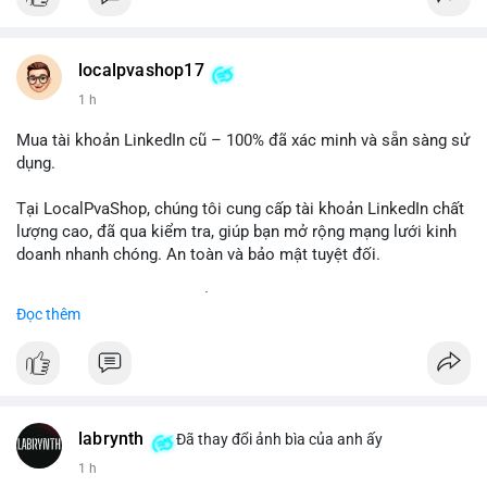
Chất lượng đảm bảo, hỗ trợ tận tình. Hãy liên hệ ngay hôm
nay!
localpvashop17
1 h
Mua tài khoản LinkedIn cũ – 100% đã xác minh và sẵn sàng sử
dụng.
Tại LocalPvaShop, chúng tôi cung cấp tài khoản LinkedIn chất
lượng cao, đã qua kiểm tra, giúp bạn mở rộng mạng lưới kinh
doanh nhanh chóng. An toàn và bảo mật tuyệt đối.
Đặt hàng ngay hôm nay để nhận ưu đãi tốt nhất!
Đọc thêm
✅ Đặt hàng: localpvashop
✅ Phản hồi trong 24 giờ
✅ WhatsApp: +1 (66
215-8938
✅ Telegram: @localpvashop
labrynth
✅ Email: localpvashop@gmail.com
Đã thay đổi ảnh bìa của anh ấy
1 h
Liên hệ ngay để được tư vấn chi tiết và hỗ trợ tận tình.