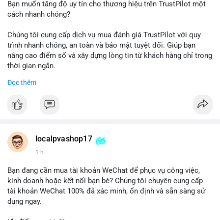
Bạn muốn tăng độ uy tín cho thương hiệu trên TrustPilot một
cách nhanh chóng?
Chúng tôi cung cấp dịch vụ mua đánh giá TrustPilot với quy
trình nhanh chóng, an toàn và bảo mật tuyệt đối. Giúp bạn
nâng cao điểm số và xây dựng lòng tin từ khách hàng chỉ trong
thời gian ngắn.
Đọc thêm
Đặt hàng ngay hôm nay để nhận ưu đãi:
👉 Order tại: localpvashop
👉 Phản hồi 24/7
👉 WhatsApp: +1 660 215-8938
👉 Telegram: @localpvashop
localpvashop17
👉 Email: localpvashop@gmail.com
1 h
Đừng bỏ lỡ cơ hội cải thiện danh tiếng trực tuyến của bạn một
Bạn đang cần mua tài khoản WeChat để phục vụ công việc,
cách hiệu quả!
kinh doanh hoặc kết nối bạn bè? Chúng tôi chuyên cung cấp
tài khoản WeChat 100% đã xác minh, ổn định và sẵn sàng sử
dụng ngay.