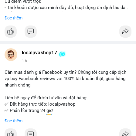
Ưu điểm vượt trội:
- Tài khoản được xác minh đầy đủ, hoạt động ổn định lâu dài.
- Hỗ trợ khách hàng 24/7, phản hồi nhanh chóng.
Đọc thêm
- Giao dịch an toàn, bảo mật thông tin.
Đặt hàng ngay hôm nay để nhận ưu đãi tốt nhất!
Liên hệ với chúng tôi qua:
localpvashop17
- WhatsApp: +1 (66
215-8938
- Telegram: @localpvashop
1 h
- Email: localpvashop@gmail.com
Cần mua đánh giá Facebook uy tín? Chúng tôi cung cấp dịch
Đừng bỏ lỡ cơ hội sở hữu tài khoản WeChat chất lượng với giá
vụ buy Facebook reviews với 100% tài khoản thật, giao hàng
tốt. Liên hệ ngay!
nhanh chóng.
Liên hệ ngay để được tư vấn và đặt hàng:
✅ Đặt hàng trực tiếp: localpvashop
✅ Phản hồi trong 24 giờ
✅ WhatsApp: +1 (66
215-8938
Đọc thêm
✅ Telegram: @localpvashop
✅ Email: localpvashop@gmail.com