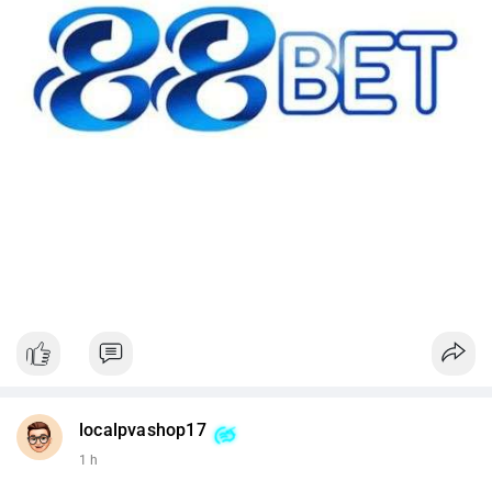
localpvashop17
1 h