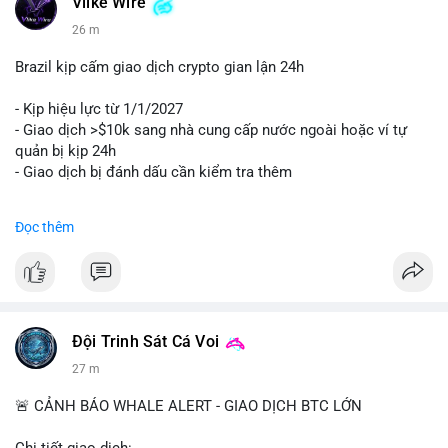
Vlike Wire
26 m
Brazil kịp cấm giao dịch crypto gian lận 24h
- Kịp hiệu lực từ 1/1/2027
- Giao dịch >$10k sang nhà cung cấp nước ngoài hoặc ví tự
quản bị kịp 24h
- Giao dịch bị đánh dấu cần kiểm tra thêm
#binancesquare
#cryptonews
#regulation
Đọc thêm
$btc $eth
#vlikevn
#titanbot
📰 Nguồn: Cointelegraph
Đội Trinh Sát Cá Voi
27 m
🚨 CẢNH BÁO WHALE ALERT - GIAO DỊCH BTC LỚN