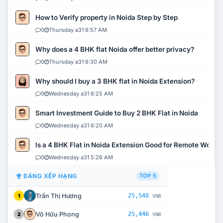
How to Verify property in Noida Step by Step
0
Thursday a31 6:57 AM
Why does a 4 BHK flat Noida offer better privacy?
0
Thursday a31 6:30 AM
Why should I buy a 3 BHK flat in Noida Extension?
0
Wednesday a31 6:25 AM
Smart Investment Guide to Buy 2 BHK Flat in Noida
0
Wednesday a31 6:20 AM
Is a 4 BHK Flat in Noida Extension Good for Remote Work?
0
Wednesday a31 5:26 AM
BẢNG XẾP HẠNG
TOP 5
Trần Thị Hương
25,548
1
VNĐ
Võ Hữu Phong
25,446
2
VNĐ