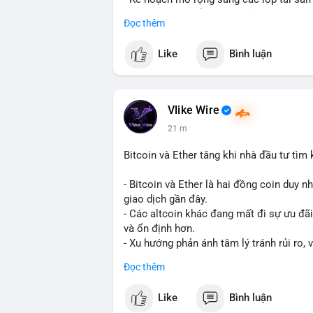
- Bước đi này nhằm tăng khả năng truy c
Đọc thêm
blockchain.
Like
Bình luận
#binancesquare
#cryptonews
#usdt
#tet
#blockchain
$usdt
Vlike Wire
21 m
#vlikevn
#titanbot
Bitcoin và Ether tăng khi nhà đầu tư tìm
📰 Nguồn: CoinDesk
- Bitcoin và Ether là hai đồng coin duy n
giao dịch gần đây.
- Các altcoin khác đang mất đi sự ưu đãi
và ổn định hơn.
- Xu hướng phản ánh tâm lý tránh rủi ro, 
trường lớn nhất.
Đọc thêm
$btc
#btc
$eth
#eth
Like
Bình luận