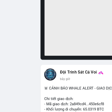
Đội Trinh Sát Cá Voi
bây giờ
🚨 CẢNH BÁO WHALE ALERT - GIAO DỊ
Chi tiết giao dịch:
- Mã giao dịch: 2a849cd4...450e6cf8
- Khối lượng di chuyển: 65.0319 BTC