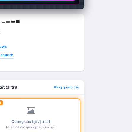
g ▁ ▂ ▃ ▄
t
news
esquare
ết tài trợ
Đăng quảng cáo
1
Quảng cáo tại vị trí #1
Nhấn để đặt quảng cáo của bạn