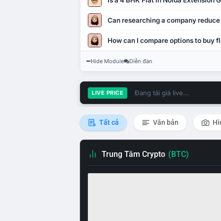
Is a 4 BHK Flat in Noida Extension
Can researching a company reduce
How can I compare options to buy fl
Hide Module
Diễn đàn
Đang tải giá live...
LIVE PRICE
Tất cả
Văn bản
Hì
Trung Tâm Crypto
(BTC)