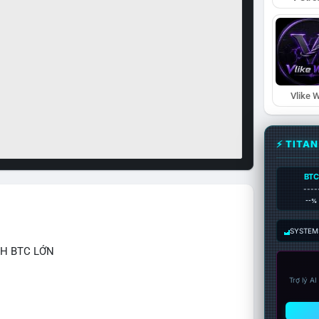
Vlike W
⚡ TITA
BTC
----
--%
SYSTEM:
CH BTC LỚN
Trợ lý A