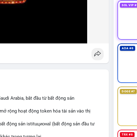
SOL VIP #
ADA #6
DOGE #7
audi Arabia, bắt đầu từ bất động sản
 mở rộng hoạt động token hóa tài sản vào thị
bất động sản istituционаl (bất động sản đầu tư
TRX #8
khác trong tương lai.