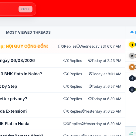
Ctrl K
MOST VIEWED THREADS
1
; NỘI QUY CỘNG ĐỒNG VLIKE.VN: HỆ THỐNG GIÁM SÁT TỰ ĐỘNG V
0
Replies
Wednesday a31 6:07 AM
2
t ngày 06/08/2026
0
Replies
Today at 2:43 PM
3
 3 BHK flats in Noida?
0
Replies
Today at 8:01 AM
4
p by Step
0
Replies
Today at 6:57 AM
5
etter privacy?
0
Replies
Today at 6:30 AM
ida Extension?
0
Replies
Yesterday at 6:25 AM
K Flat in Noida
0
Replies
Yesterday at 6:20 AM
T