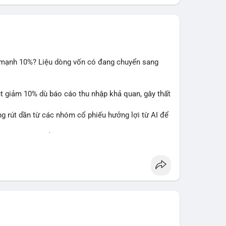
m mạnh 10%? Liệu dòng vốn có đang chuyển sang
ụt giảm 10% dù báo cáo thu nhập khả quan, gây thất
ng rút dần từ các nhóm cổ phiếu hưởng lợi từ AI để
hấy sự luân chuyển dòng tiền giữa các nhóm tài sản
alysis
#ai
#investing