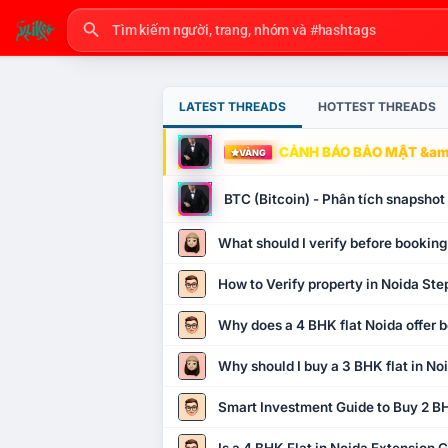
LATEST THREADS
HOTTEST THREADS
CẢNH BÁO BẢO MẬT &amp
VÀNG
BTC (Bitcoin) - Phân tích snapsho
What should I verify before booking
How to Verify property in Noida Ste
Why does a 4 BHK flat Noida offer b
Why should I buy a 3 BHK flat in No
Smart Investment Guide to Buy 2 BH