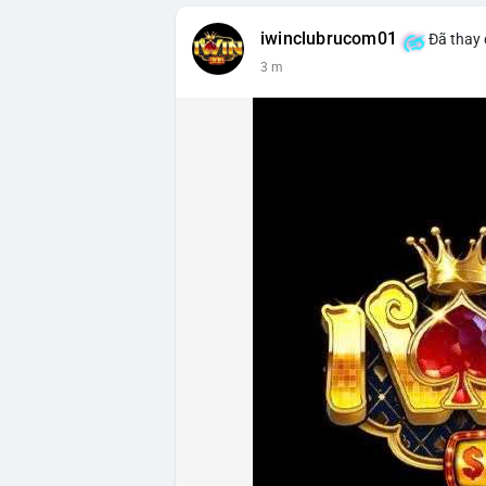
iwinclubrucom01
Đã thay 
3 m