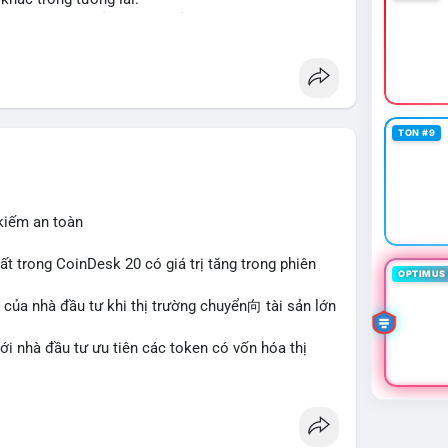
ập và thanh khoản cho tài sản truyền thống qua
her
#tokenization
#realestate
#saudiarabia
TON #9
 kiếm an toàn
hất trong CoinDesk 20 có giá trị tăng trong phiên
OPTIMUS 
 của nhà đầu tư khi thị trường chuyển向 tài sản lớn
với nhà đầu tư ưu tiên các token có vốn hóa thị