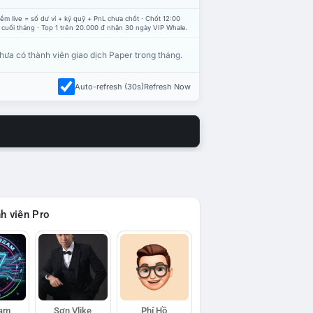
ểm live = số dư ví + ký quỹ + PnL chưa chốt · Chốt 12:00
 cuối tháng · Top 1 trên 20.000 đ nhận 30 ngày VIP Whale.
hưa có thành viên giao dịch Paper trong tháng.
Auto-refresh (30s)
Refresh Now
h viên Pro
eam
Sơn Vlike
Phí Hồ