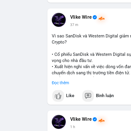
#vlikevn
#titanbot
📰 Nguồn: CoinDesk
Vlike Wire
37 m
Vì sao SanDisk và Western Digital giả
Crypto?
• Cổ phiếu SanDisk và Western Digital s
vọng cho nhà đầu tư.
• Xuất hiện nghi vấn về việc dòng vốn đa
chuyển dịch sang thị trường tiền điện tử.
• Diễn biến này có thể là tín hiệu cho t
Đọc thêm
công nghệ và crypto.
Like
Bình luận
#binancesquare
#cryptonews
#marketan
$btc $eth
Vlike Wire
#vlikevn
#titanbot
1 h