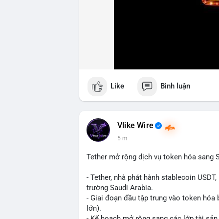
Like
Bình luận
Vlike Wire
6 m
Tether mở rộng dịch vụ token hóa sang S
- Tether, nhà phát hành stablecoin USDT,
trường Saudi Arabia.
- Giai đoạn đầu tập trung vào token hóa 
lớn).
- Kế hoạch mở rộng sang các lớp tài sản 