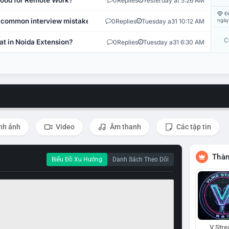
 Good for Remote Work?
0
Replies
Yesterday at 5:26 AM
Đi
 common interview mistakes?
0
Replies
Tuesday a31 10:12 AM
ngày
C
at in Noida Extension?
0
Replies
Tuesday a31 6:30 AM
nh ảnh
Video
Âm thanh
Các tập tin
Thàn
Biểu Đồ Xu Hướng
Danh Sách Theo Dõi
V Str