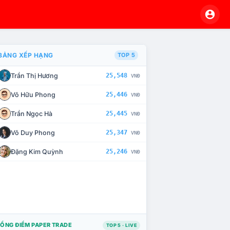
BẢNG XẾP HẠNG
TOP 5
Trần Thị Hương
25,548
VNĐ
À CHẾ TÀI XỬ LÝ VI PHẠM
Võ Hữu Phong
25,446
VNĐ
Trần Ngọc Hà
25,445
VNĐ
Võ Duy Phong
25,347
VNĐ
Đặng Kim Quỳnh
25,246
VNĐ
ỔNG ĐIỂM PAPER TRADE
TOP 5 · LIVE