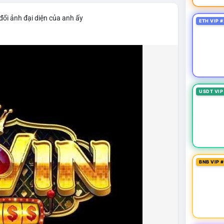
đổi ảnh đại diện của anh ấy
ETH VIP #
USDT VIP
BNB VIP 