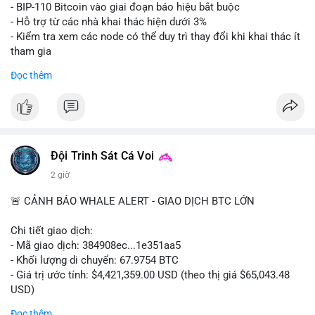
Lời khuyên: Nhà đầu tư nhỏ lẻ nên thận trọng quan sát biến
- BIP-110 Bitcoin vào giai đoạn báo hiệu bắt buộc
động thanh khoản trong 24-48 giờ tới. Tránh hành động theo
- Hỗ trợ từ các nhà khai thác hiện dưới 3%
cảm xúc, hãy chờ xác nhận điểm đến của số BTC này trước khi
- Kiểm tra xem các node có thể duy trì thay đổi khi khai thác ít
điều chỉnh vị thế.
tham gia
- Thảo luận về phương án hard fork dự phòng nếu cần
Đọc thêm
#556btc
#36trusd
#cavoichuyentien
#aplucban
#tichluydaihan
$btc
#btc
#vlikevn
#titanbot
📰 Nguồn: Cointelegraph
Đội Trinh Sát Cá Voi
2 giờ
🚨 CẢNH BÁO WHALE ALERT - GIAO DỊCH BTC LỚN
Chi tiết giao dịch:
- Mã giao dịch: 384908ec...1e351aa5
- Khối lượng di chuyển: 67.9754 BTC
- Giá trị ước tính: $4,421,359.00 USD (theo thị giá $65,043.48
USD)
- Thời gian: 21:19:29 2026-08-08 UTC
Đọc thêm