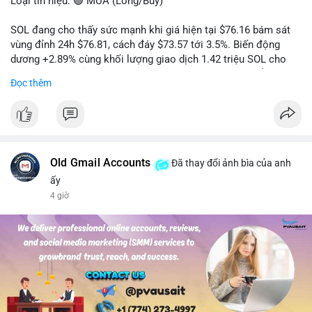
Loại tín hiệu: 🟢 MUA (Long/Buy)
SOL đang cho thấy sức mạnh khi giá hiện tại $76.16 bám sát
vùng đỉnh 24h $76.81, cách đáy $73.57 tới 3.5%. Biến động
dương +2.89% cùng khối lượng giao dịch 1.42 triệu SOL cho
thấy lực cầu chủ động đang chiếm ưu thế, phe mua kiểm soát
Đọc thêm
hoàn toàn nhịp điều chỉnh.
Khuyến nghị giao dịch cụ thể:
- Vùng Entry: 75.80 - 76.20 (chờ retest vùng kháng cự cũ thành
hỗ trợ)
- Mục tiêu chốt lời: TP1: 77.50, TP2: 78.80
Old Gmail Accounts
Đã thay đổi ảnh bìa của anh
- Cắt lỗ: 74.90 (dưới vùng hỗ trợ gần nhất)
ấy
4 giờ
Quản trị vốn: Khối lượng vào lệnh tối đa 2-3% tài khoản, ưu tiên
chốt 50% vị thế tại TP1 và dời stop loss về điểm hòa vốn.
#solusdt
#longsol
#vung76
#breakoutsol
#lenhmuasol