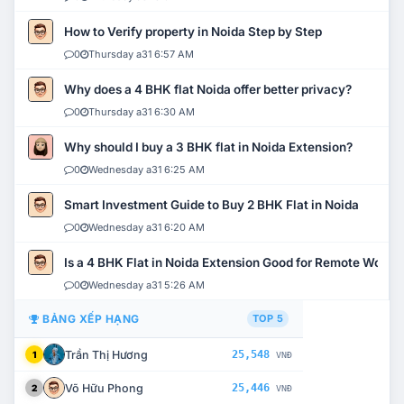
How to Verify property in Noida Step by Step
0
Thursday a31 6:57 AM
Why does a 4 BHK flat Noida offer better privacy?
0
Thursday a31 6:30 AM
Why should I buy a 3 BHK flat in Noida Extension?
0
Wednesday a31 6:25 AM
Smart Investment Guide to Buy 2 BHK Flat in Noida
0
Wednesday a31 6:20 AM
Is a 4 BHK Flat in Noida Extension Good for Remote Work?
0
Wednesday a31 5:26 AM
BẢNG XẾP HẠNG
TOP 5
Trần Thị Hương
25,548
1
VNĐ
Võ Hữu Phong
25,446
2
VNĐ