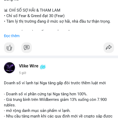
#sand
#bitgo
#solana
#stablecoin
#regulation
📊 CHỈ SỐ SỢ HÃI & THAM LAM
$btc $eth $sol $xrp $cc $sky $sand $skr
#skr
• Chỉ số Fear & Greed đạt 30 (Fear)
• Tâm lý thị trường đang ở mức sợ hãi, nhà đầu tư thận trọng.
#vlikevn
#titanbot
📈 XU HƯỚNG TÌM KIẾM & THẢO LUẬN
Đọc thêm
📰 Nguồn: Decrypt
• CoinGecko Trending: PENGU, TUT, ACE, CASHCAT, ANSEM,
STONKBROKER, UNI
• LunarCrush Trending: Ethereum, Solana, Dogecoin, Polkadot,
Chainlink, Taylor Swift, Tesla
• Google Trends Việt Nam: Real Madrid, Giao hữu câu lạc bộ,
Tinh hà say hi
Vlike Wire
5 giờ
💬 DÒNG CHẢY TIN TỨC & TRUYỀN THÔNG
• Binance Square: Cộng đồng đang tranh luận về lệnh
Doanh số ví lạnh tại Nga tăng gấp đôi trước thềm luật mới
Long/Short, kỳ vọng vào các kèo $ACE, $RAVE và lo ngại tin
xấu từ SpaceX/Musk.
- Doanh số ví phần cứng tại Nga tăng hơn 100%.
• Tin tức quốc tế: US spot Bitcoin ETFs ghi nhận dòng tiền 1 tỷ
- Giá trung bình trên Wildberries giảm 13% xuống còn 7.900
USD; Nansen founder dự báo Bitcoin không dưới 60K; Chi tiêu
rubles.
thẻ Crypto đạt ATH 759 triệu USD.
- mở rộng danh mục sản phẩm ví lạnh.
• Thông báo Binance: Hỗ trợ cổ tức Apple/IBM qua bStocks;
- Nhu cầu tăng mạnh khi các quy định mới về crypto sắp được