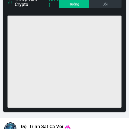
Crypto
)
Hướng
Dõi
Đội Trinh Sát Cá Voi