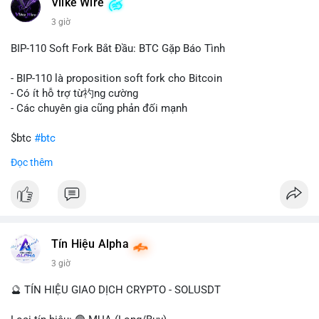
Vlike Wire
này có thể phản ánh ba kịch bản chính: thứ nhất, cá voi đang
chuẩn bị thanh khoản bằng cách chuyển lên sàn giao dịch, tạo
3 giờ
áp lực bán tiềm năng; thứ hai, tài sản được chuyển vào ví lạnh
để nắm giữ dài hạn, thể hiện niềm tin vào xu hướng tăng; thứ
BIP-110 Soft Fork Bắt Đầu: BTC Gặp Báo Tình
ba, hành vi chia tách hoặc tái cấu trúc danh mục nhằm phân
tán rủi ro. Với mức giá 65K, khối lượng này không quá lớn để
- BIP-110 là proposition soft fork cho Bitcoin
gây sốc thanh khoản tức thời, nhưng vẫn đủ sức tạo biến động
- Có ít hỗ trợ từ礿ng cường
tâm lý ngắn hạn nếu hướng đến sàn tập trung.
- Các chuyên gia cũng phản đối mạnh
Lời khuyên cho nhà đầu tư nhỏ lẻ:
$btc
#btc
Theo dõi các giao dịch tiếp theo từ cùng địa chỉ ví để xác nhận
Đọc thêm
hướng đi của dòng tiền. Tránh hành động theo cảm xúc, ưu
#vlikevn
#titanbot
tiên quản trị rủi ro và không mở vị thế lớn trước khi có tín hiệu
rõ ràng về đích đến của số BTC này.
📰 Nguồn: CoinDesk
#94dot58btc
#vilanh
#chuyentiencavoi
#btcmempool
#dongtienlon
Tín Hiệu Alpha
3 giờ
🔮 TÍN HIỆU GIAO DỊCH CRYPTO - SOLUSDT