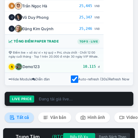
Trần Ngọc Hà
25,445
3
VNĐ
Võ Duy Phong
25,347
4
VNĐ
Đặng Kim Quỳnh
25,246
5
VNĐ
TỔNG ĐIỂM PAPER TRADE
TOP 5 · LIVE
Điểm live = số dư ví + ký quỹ + PnL chưa chốt · Chốt 12:00
ngày cuối tháng · Top 1 trên 20.000 đ nhận 30 ngày VIP Whale.
Demo123
10.115
1
đ
Hide Module
Diễn đàn
Auto-refresh (30s)
Refresh Now
Đang tải giá live...
LIVE PRICE
Tất cả
Văn bản
Hình ảnh
Video
Trung Tâm
(BTC
Biểu Đồ Xu
Danh Sách Theo