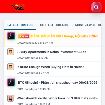
LATEST THREADS
HOTTEST THREADS
MOST VIEWED THRE
CẢNH BÁO BẢO MẬT &amp; NỘI QUY CỘNG ĐỒNG
VÀNG
0
Wednesday a31 6:07 AM
Luxury Apartments in Noida Investment Guide
0
Yesterday at 6:13 AM
Is RERA Enough When Buying Flats in Noida?
0
Yesterday at 5:37 AM
BTC (Bitcoin) - Phân tích snapshot ngày 06/08/2026
0
Thursday a31 2:43 PM
What should I verify before booking 3 BHK flats in Noida?
0
Thursday a31 8:01 AM