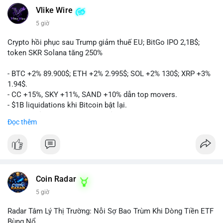
Vlike Wire
5 giờ
Crypto hồi phục sau Trump giảm thuế EU; BitGo IPO 2,1B$;
token SKR Solana tăng 250%
- BTC +2% 89.900$; ETH +2% 2.995$; SOL +2% 130$; XRP +3%
1.94$.
- CC +15%, SKY +11%, SAND +10% dẫn top movers.
- $1B liquidations khi Bitcoin bật lại.
- Trump hủy thuế EU, tín hiệu giảm áp lực.
Đọc thêm
- Vitalik đề xuất DVT staking cho Ethereum.
- BitGo IPO 18$/cổ phiếu, trị giá ~2B$.
- Senate Ag Committee tiến hành Clarity Act.
- Newrez tính crypto vào điều kiện vay nhà.
- HK cấp giấy phép stablecoin mới.
- Tòa án Nga công nhận crypto là tài sản.
Coin Radar
- Trump hy vọng ký bill cấu trúc thị trường crypto.
5 giờ
- Saga EVM bị hack 7M$, quỹ trộm chuyển sang Ethereum.
- Steak ’n Shake thưởng BTC cho nhân viên.
Radar Tâm Lý Thị Trường: Nỗi Sợ Bao Trùm Khi Dòng Tiền ETF
#binancesquare
#cryptonews
#btc
#eth
#sol
#xrp
#cc
#sky
Bùng Nổ