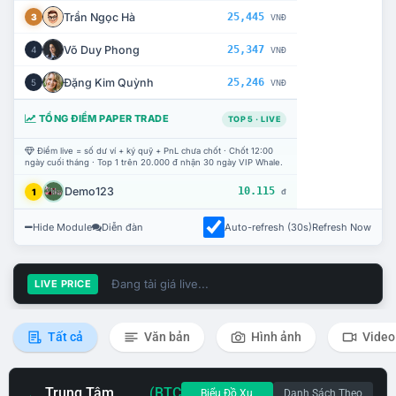
Trần Ngọc Hà
25,445
3
VNĐ
Võ Duy Phong
25,347
4
VNĐ
Đặng Kim Quỳnh
25,246
5
VNĐ
TỔNG ĐIỂM PAPER TRADE
TOP 5 · LIVE
Điểm live = số dư ví + ký quỹ + PnL chưa chốt · Chốt 12:00
ngày cuối tháng · Top 1 trên 20.000 đ nhận 30 ngày VIP Whale.
Demo123
10.115
1
đ
Hide Module
Diễn đàn
Auto-refresh (30s)
Refresh Now
Đang tải giá live...
LIVE PRICE
Tất cả
Văn bản
Hình ảnh
Video
Trung Tâm
(BTC
Biểu Đồ Xu
Danh Sách Theo