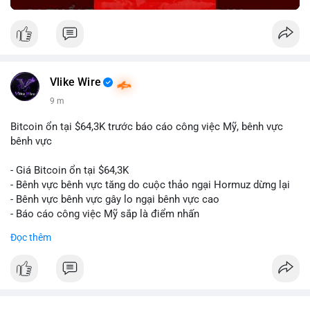
Vlike Wire
9 m
Bitcoin ổn tại $64,3K trước báo cáo công việc Mỹ, bênh vực
bênh vực
- Giá Bitcoin ổn tại $64,3K
- Bênh vực bênh vực tăng do cuộc thảo ngại Hormuz dừng lại
- Bênh vực bênh vực gây lo ngại bênh vực cao
- Báo cáo công việc Mỹ sắp là điểm nhấn
Đọc thêm
$btc
#btc
#vlikevn
#titanbot
📰 Nguồn: CoinDesk