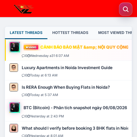
LATEST THREADS
HOTTEST THREADS
MOST VIEWED THRE
CẢNH BÁO BẢO MẬT &amp; NỘI QUY CỘNG ĐỒNG
VÀNG
0
Wednesday a31 6:07 AM
Luxury Apartments in Noida Investment Guide
0
Today at 6:13 AM
Is RERA Enough When Buying Flats in Noida?
0
Today at 5:37 AM
BTC (Bitcoin) - Phân tích snapshot ngày 06/08/2026
0
Yesterday at 2:43 PM
What should I verify before booking 3 BHK flats in Noida?
0
Yesterday at 8:01 AM