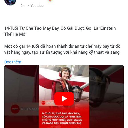
2 m
·
Youtube
14-Tuổi Tự Chế Tạo Máy Bay, Cô Gái Được Gọi Là 'Einstein
Thế Hệ Mới'
Một cô gái 14 tuổi đã hoàn thành dự án tự chế máy bay từ đồ
vật hàng ngày, tạo sự ấn tượng với khả năng kỹ thuật và sáng
tạo. Video do kênh KIEN THUC KINH TE đăng tải ghi lại quá
Đọc thêm
trình cô girl thiết kế, sản xuất và thử nghiệm máy bay, được
nhiều người so sánh với trí tuệ của Einstein. Thành tựu này
không chỉ thể hiện khả năng học tập nhanh chóng mà còn thể
hiện tiềm năng của thế hệ trẻ trong lĩnh vực công nghệ. Mặc dù
chưa liên quan trực tiếp đến tài chính hoặc crypto, sự phát
triển của công nghệ mới thường tạo cơ hội đầu tư hoặc ứng
dụng trong các lĩnh vực số hóa.
🎥 Xem video trực tiếp tại:
Nguồn: KIEN THUC KINH TE