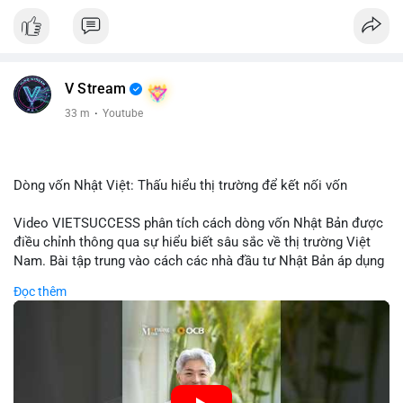
V Stream
33 m
·
Youtube
Dòng vốn Nhật Việt: Thấu hiểu thị trường để kết nối vốn
Video VIETSUCCESS phân tích cách dòng vốn Nhật Bản được
điều chỉnh thông qua sự hiểu biết sâu sắc về thị trường Việt
Nam. Bài tập trung vào cách các nhà đầu tư Nhật Bản áp dụng
chiến lược đầu tư phù hợp với điều kiện kinh tế địa phương, từ
Đọc thêm
đầu tư trực tiếp vào doanh nghiệp đến việc giao dịch tài chính.
Kết nối này không chỉ tạo cơ hội tăng trưởng cho Việt Nam mà
còn tạo ra động lực cho thị trường crypto địa phương khi các
nhà đầu tư đa quốc gia tìm kiếm cơ hội đa dạng. Các yếu tố
như chính sách tài chính Việt Nam, xu hướng đầu tư ESG, và
ổn định thị trường sẽ ảnh hưởng trực tiếp đến lưu lượng vốn