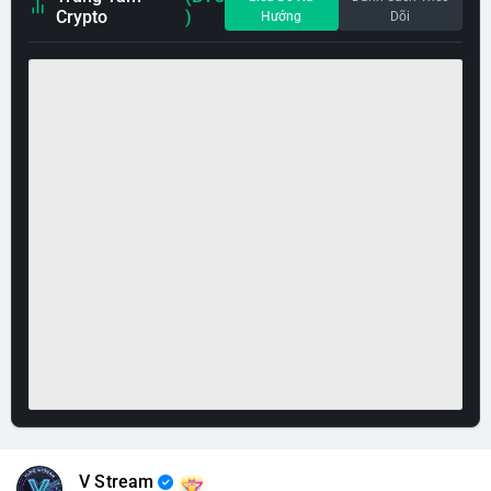
Crypto
)
Hướng
Dõi
V Stream