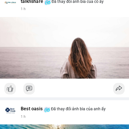
talknshare
Đã thay đổi ảnh bìa của cô ấy
1 h
Best oasis
Đã thay đổi ảnh bìa của anh ấy
1 h