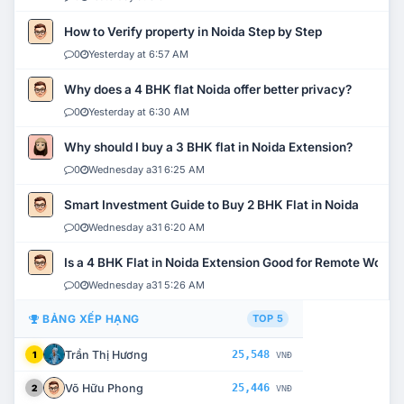
How to Verify property in Noida Step by Step
0
Yesterday at 6:57 AM
Why does a 4 BHK flat Noida offer better privacy?
0
Yesterday at 6:30 AM
Why should I buy a 3 BHK flat in Noida Extension?
0
Wednesday a31 6:25 AM
Smart Investment Guide to Buy 2 BHK Flat in Noida
0
Wednesday a31 6:20 AM
Is a 4 BHK Flat in Noida Extension Good for Remote Work?
0
Wednesday a31 5:26 AM
BẢNG XẾP HẠNG
TOP 5
Trần Thị Hương
25,548
1
VNĐ
Võ Hữu Phong
25,446
2
VNĐ