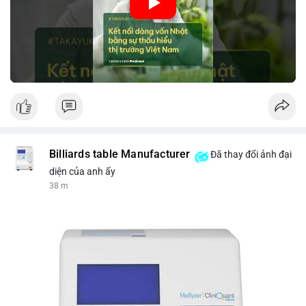
nhập khẩu từ Nhật Bản. Bài cũng nhấn mạnh vai trò của thông
tin thị trường chính xác trong việc giảm rủi ro khi kết nối các
thị trường khác nhau.
🎥 Xem video trực tiếp tại:
Nguồn: VIETSUCCESS
Billiards table Manufacturer
Đã thay đổi ảnh đại
diện của anh ấy
38 m