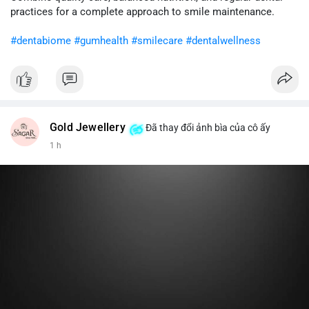
cân nhắc giảm tỷ trọng đòn bẩy và chờ xu hướng rõ ràng trước
practices for a complete approach to smile maintenance.
khi gia tăng vị thế.
#dentabiome
#gumhealth
#smilecare
#dentalwellness
#8dot0316btc
#chuyenlensan
#aplucbannganhan
#btcmempool
#516kusd
Gold Jewellery
Đã thay đổi ảnh bìa của cô ấy
1 h