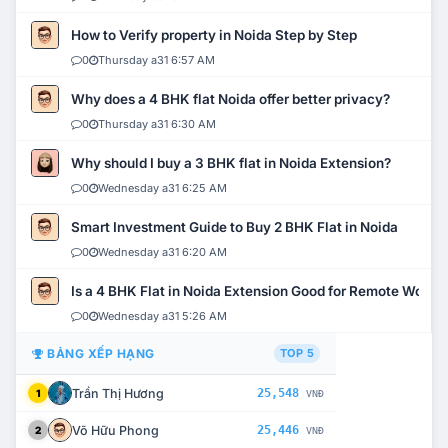
How to Verify property in Noida Step by Step
0
Thursday a31 6:57 AM
Why does a 4 BHK flat Noida offer better privacy?
0
Thursday a31 6:30 AM
Why should I buy a 3 BHK flat in Noida Extension?
0
Wednesday a31 6:25 AM
Smart Investment Guide to Buy 2 BHK Flat in Noida
0
Wednesday a31 6:20 AM
Is a 4 BHK Flat in Noida Extension Good for Remote Work?
0
Wednesday a31 5:26 AM
BẢNG XẾP HẠNG
TOP 5
Trần Thị Hương
25,548
1
VNĐ
Võ Hữu Phong
25,446
2
VNĐ