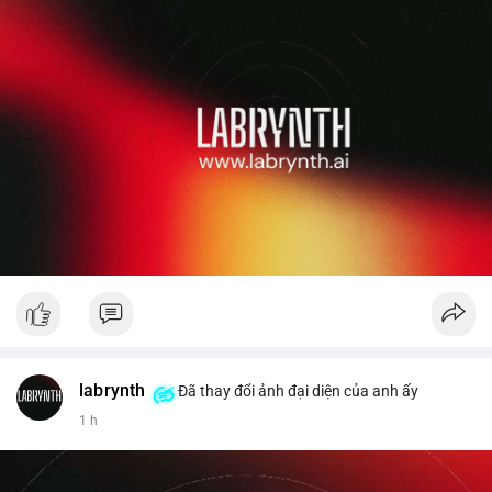
labrynth
Đã thay đổi ảnh đại diện của anh ấy
1 h