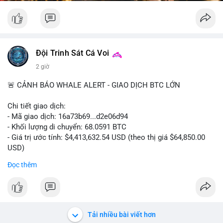
Đội Trinh Sát Cá Voi
2 giờ
🚨 CẢNH BÁO WHALE ALERT - GIAO DỊCH BTC LỚN
Chi tiết giao dịch:
- Mã giao dịch: 16a73b69...d2e06d94
- Khối lượng di chuyển: 68.0591 BTC
- Giá trị ước tính: $4,413,632.54 USD (theo thị giá $64,850.00
USD)
- Thời gian: 07:19:49 2026-08-09 UTC
Đọc thêm
Khối lượng 68.06 BTC tương đương hơn 4.4 triệu USD được
luân chuyển trong một giao dịch duy nhất cho thấy dấu hiệu
của tổ chức lớn hoặc cá voi đang tái cơ cấu danh mục. Với
mức giá dao động quanh vùng $64,850, hành vi này có thể là
Tải nhiều bài viết hơn
bước chuẩn bị cho một lệnh bán lớn trên sàn tập trung, tạo áp