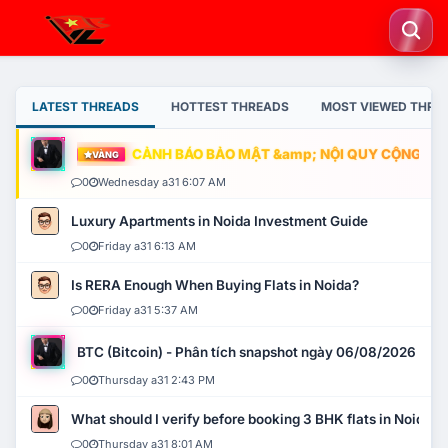
LATEST THREADS
HOTTEST THREADS
MOST VIEWED THRE
CẢNH BÁO BẢO MẬT &amp; NỘI QUY CỘNG ĐỒNG
VÀNG
0
Wednesday a31 6:07 AM
Luxury Apartments in Noida Investment Guide
0
Friday a31 6:13 AM
Is RERA Enough When Buying Flats in Noida?
0
Friday a31 5:37 AM
BTC (Bitcoin) - Phân tích snapshot ngày 06/08/2026
0
Thursday a31 2:43 PM
What should I verify before booking 3 BHK flats in Noida?
0
Thursday a31 8:01 AM