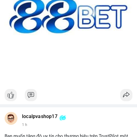
localpvashop17
1 h
Bạn muốn tăng độ uy tín cho thương hiệu trên TrustPilot một