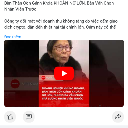
Bàn Thân Còn Gánh Khóa KHOẢN NỢ LỚN, Bàn Vấn Chọn
Nhân Viên Trước
Công ty đối mặt với doanh thu không tăng do việc cấm giao
dịch crypto, dẫn đến thiệt hại tài chính lớn. Cấm này có thể
phản ánh phản ứng của chính quyền hoặc thị trường đối với
Đọc thêm
biến động giá digital asset. Bàn vấn chuyển hướng tập trung
vào nhân lực, cho thấy chiến lược giảm chi phí hoặc điều chỉnh
mô hình kinh doanh. Điều này có thể ảnh hưởng đến thị trường
crypto và các doanh nghiệp liên quan trong tương lai.
🎥 Xem video trực tiếp tại:
Nguồn: KIEN THUC KINH TE