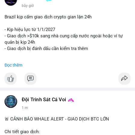
bây giờ
Brazil kịp cấm giao dịch crypto gian lận 24h
- Kịp hiệu lực từ 1/1/2027
- Giao dịch >$10k sang nhà cung cấp nước ngoài hoặc ví tự
quản bị kịp 24h
- Giao dịch bị đánh dấu cần kiểm tra thêm
#binancesquare
#cryptonews
#regulation
Đọc thêm
$btc $eth
#vlikevn
#titanbot
📰 Nguồn: Cointelegraph
Đội Trinh Sát Cá Voi
1 m
🚨 CẢNH BÁO WHALE ALERT - GIAO DỊCH BTC LỚN
Chi tiết giao dịch: