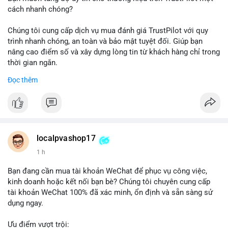
cách nhanh chóng?
Chúng tôi cung cấp dịch vụ mua đánh giá TrustPilot với quy
trình nhanh chóng, an toàn và bảo mật tuyệt đối. Giúp bạn
nâng cao điểm số và xây dựng lòng tin từ khách hàng chỉ trong
thời gian ngắn.
Đọc thêm
Đặt hàng ngay hôm nay để nhận ưu đãi:
👉 Order tại: localpvashop
👉 Phản hồi 24/7
👉 WhatsApp: +1 660 215-8938
👉 Telegram: @localpvashop
localpvashop17
👉 Email: localpvashop@gmail.com
1 h
Đừng bỏ lỡ cơ hội cải thiện danh tiếng trực tuyến của bạn một
Bạn đang cần mua tài khoản WeChat để phục vụ công việc,
cách hiệu quả!
kinh doanh hoặc kết nối bạn bè? Chúng tôi chuyên cung cấp
tài khoản WeChat 100% đã xác minh, ổn định và sẵn sàng sử
dụng ngay.
Ưu điểm vượt trội: