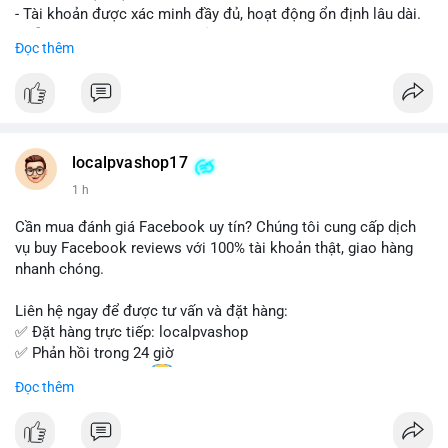
- Tài khoản được xác minh đầy đủ, hoạt động ổn định lâu dài.
- Hỗ trợ khách hàng 24/7, phản hồi nhanh chóng.
Đọc thêm
- Giao dịch an toàn, bảo mật thông tin.
Đặt hàng ngay hôm nay để nhận ưu đãi tốt nhất!
Liên hệ với chúng tôi qua:
localpvashop17
- WhatsApp: +1 (66
215-8938
- Telegram: @localpvashop
1 h
- Email: localpvashop@gmail.com
Cần mua đánh giá Facebook uy tín? Chúng tôi cung cấp dịch
Đừng bỏ lỡ cơ hội sở hữu tài khoản WeChat chất lượng với giá
vụ buy Facebook reviews với 100% tài khoản thật, giao hàng
tốt. Liên hệ ngay!
nhanh chóng.
Liên hệ ngay để được tư vấn và đặt hàng:
✅ Đặt hàng trực tiếp: localpvashop
✅ Phản hồi trong 24 giờ
✅ WhatsApp: +1 (66
215-8938
Đọc thêm
✅ Telegram: @localpvashop
✅ Email: localpvashop@gmail.com