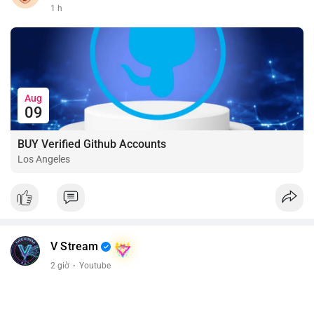
1 h
Aug
09
BUY Verified Github Accounts
Los Angeles
V Stream
2 giờ
·
Youtube