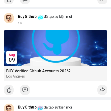
BuyGithub
đã tạo sự kiện mới
1 h
Aug
09
BUY Verified Github Accounts 2026?
Los Angeles
BuyGithub
đã tạo sự kiện mới