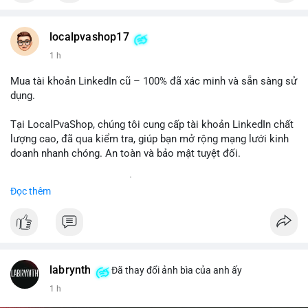
Chất lượng đảm bảo, hỗ trợ tận tình. Hãy liên hệ ngay hôm
nay!
localpvashop17
1 h
Mua tài khoản LinkedIn cũ – 100% đã xác minh và sẵn sàng sử
dụng.
Tại LocalPvaShop, chúng tôi cung cấp tài khoản LinkedIn chất
lượng cao, đã qua kiểm tra, giúp bạn mở rộng mạng lưới kinh
doanh nhanh chóng. An toàn và bảo mật tuyệt đối.
Đặt hàng ngay hôm nay để nhận ưu đãi tốt nhất!
Đọc thêm
✅ Đặt hàng: localpvashop
✅ Phản hồi trong 24 giờ
✅ WhatsApp: +1 (66
215-8938
✅ Telegram: @localpvashop
labrynth
✅ Email: localpvashop@gmail.com
Đã thay đổi ảnh bìa của anh ấy
1 h
Liên hệ ngay để được tư vấn chi tiết và hỗ trợ tận tình.