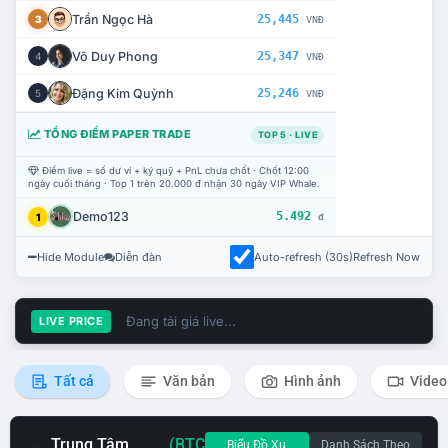
Trần Ngọc Hà
25,445
3
VNĐ
Võ Duy Phong
25,347
4
VNĐ
Đặng Kim Quỳnh
25,246
5
VNĐ
TỔNG ĐIỂM PAPER TRADE
TOP 5 · LIVE
Điểm live = số dư ví + ký quỹ + PnL chưa chốt · Chốt 12:00
ngày cuối tháng · Top 1 trên 20.000 đ nhận 30 ngày VIP Whale.
Demo123
5.492
1
đ
Hide Module
Diễn đàn
Auto-refresh (30s)
Refresh Now
Đang tải giá live...
LIVE PRICE
Tất cả
Văn bản
Hình ảnh
Video
Trung Tâm
(BTC
Biểu Đồ Xu
Danh Sách Theo