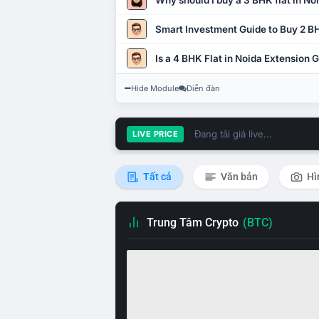
Why should I buy a 3 BHK flat in No
Smart Investment Guide to Buy 2 BH
Is a 4 BHK Flat in Noida Extension
Hide Module
Diễn đàn
Đang tải giá live...
LIVE PRICE
Tất cả
Văn bản
Hì
Trung Tâm Crypto
(BTC)