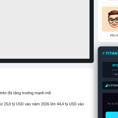
Phí 
⚡ TITA
BTC
----
--%
SYSTEM:
 trên đà tăng trưởng mạnh mẽ.
từ 25,0 tỷ USD vào năm 2026 lên 44,4 tỷ USD vào
Trợ lý A