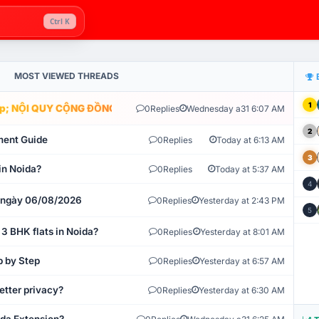
Ctrl K
MOST VIEWED THREADS
1
; NỘI QUY CỘNG ĐỒNG VLIKE.VN: HỆ THỐNG GIÁM SÁT TỰ ĐỘNG 
0
Replies
Wednesday a31 6:07 AM
2
ment Guide
0
Replies
Today at 6:13 AM
3
in Noida?
0
Replies
Today at 5:37 AM
4
t ngày 06/08/2026
0
Replies
Yesterday at 2:43 PM
5
 3 BHK flats in Noida?
0
Replies
Yesterday at 8:01 AM
p by Step
0
Replies
Yesterday at 6:57 AM
etter privacy?
0
Replies
Yesterday at 6:30 AM