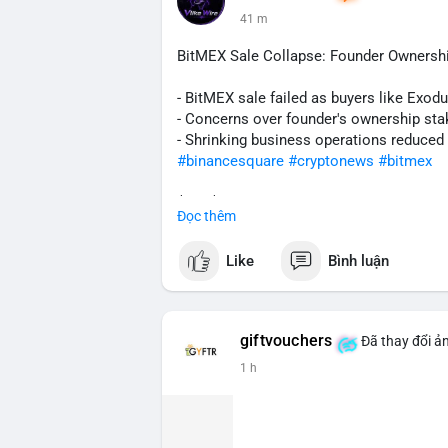
trọng, có thể gây áp lực ngắn hạn nếu d
41 m
tin nếu dòng tiền đi vào kho lưu trữ lạnh.
BitMEX Sale Collapse: Founder Ownershi
Lời khuyên cho nhà đầu tư nhỏ lẻ:
Theo dõi sát các block tiếp theo để xác
- BitMEX sale failed as buyers like Exod
hiện trên sàn giao dịch lớn, hãy cân nhắ
- Concerns over founder's ownership sta
lạnh, đây có thể là tín hiệu tích lũy tíc
- Shrinking business operations reduced
biến động ngắn hạn.
#binancesquare
#cryptonews
#bitmex
#207btc
#chuyenvilanh
#aplucban
#btcu
$btc $eth
Đọc thêm
#vlikevn
#titanbot
Like
Bình luận
📰 Nguồn: CoinDesk
giftvouchers
Đã thay đổi ản
1 h