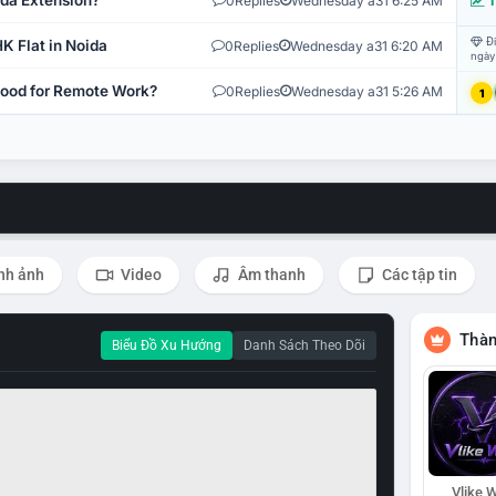
ida Extension?
0
Replies
Wednesday a31 6:25 AM
T
Đi
K Flat in Noida
0
Replies
Wednesday a31 6:20 AM
ngày
 Good for Remote Work?
0
Replies
Wednesday a31 5:26 AM
1
nh ảnh
Video
Âm thanh
Các tập tin
Thàn
Biểu Đồ Xu Hướng
Danh Sách Theo Dõi
Vlike W