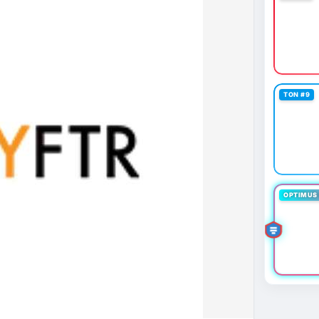
TON #9
OPTIMUS 