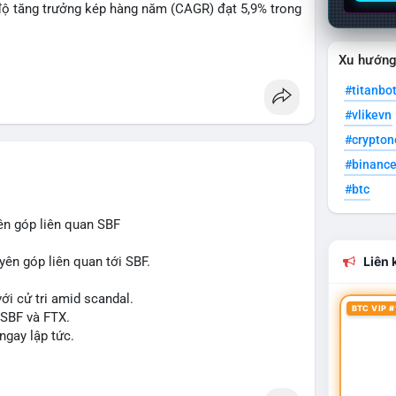
độ tăng trưởng kép hàng năm (CAGR) đạt 5,9% trong
Xu hướn
 xuất, nhà phân phối và nhà đầu tư trong ngành vật
#titanbo
#vlikevn
òng sản phẩm ống nhựa polyolefin trong tương lai?
#crypto
#binanc
#btc
ên góp liên quan SBF
yên góp liên quan tới SBF.
Liên k
ới cử tri amid scandal.
BTC VIP #
 SBF và FTX.
ngay lập tức.
#reformuk