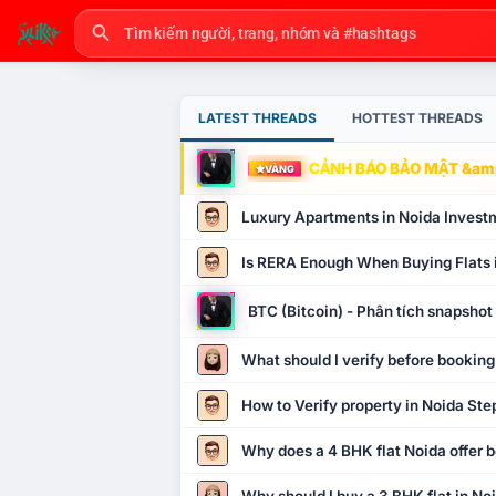
LATEST THREADS
HOTTEST THREADS
CẢNH BÁO BẢO MẬT &amp
VÀNG
Luxury Apartments in Noida Invest
Is RERA Enough When Buying Flats 
BTC (Bitcoin) - Phân tích snapsho
What should I verify before booking
How to Verify property in Noida Ste
Why does a 4 BHK flat Noida offer b