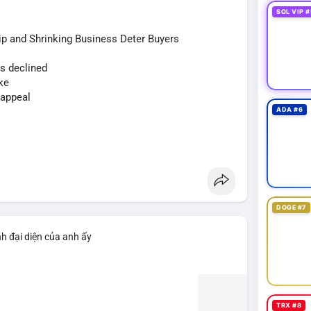
òng tiền đổ vào sàn, nhưng đồng thời củng cố niềm
SOL VIP #
p and Shrinking Business Deter Buyers
 định điểm đến của số BTC này. Nếu chúng xuất
us declined
c giảm vị thế đòn bẩy. Ngược lại, nếu chuyển sang ví
ke
h cực. Luôn đặt lệnh stop-loss và tránh FOMO trong
 appeal
ADA #6
sd64k
#mempoolflow
DOGE #7
h đại diện của anh ấy
TRX #8