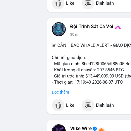
Like
Bình luận
#vlikevn
#titanbot
📰 Nguồn: Cointelegraph
Đội Trinh Sát Cá Voi
30 m
🚨 CẢNH BÁO WHALE ALERT - GIAO DỊ
Chi tiết giao dịch:
- Mã giao dịch: 8bed128f0065df88c05f
- Khối lượng di chuyển: 207.8546 BTC
- Giá trị ước tính: $13,449,009.09 USD (t
- Thời gian: 17:19:40 2026-08-07 UTC
Đọc thêm
Nhận định phân tích:
Giao dịch gần 208 BTC (tương đương 13,4
Like
Bình luận
lớn đang vận hành dòng vốn. Khối lượng
sàn giao dịch phi tập trung, gợi ý khả n
hoặc bán. Tuy nhiên, việc chuyển sang ví 
đặc biệt khi BTC đang dao động quanh vù
Vlike Wire