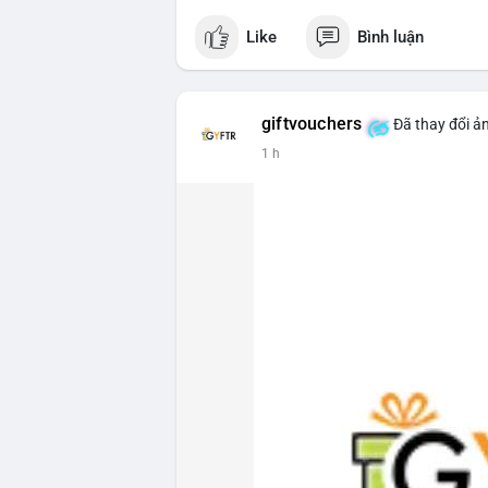
Like
Bình luận
giftvouchers
Đã thay đổi ản
1 h