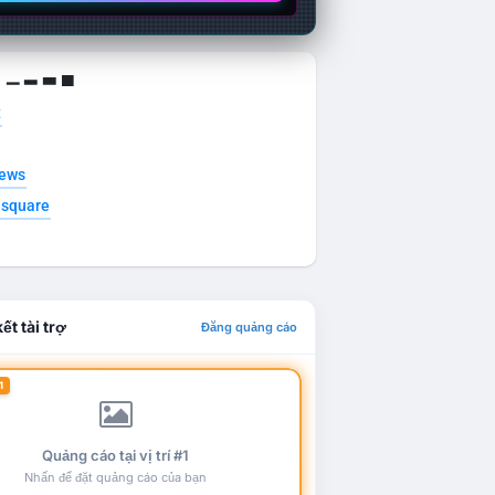
g ▁ ▂ ▃ ▄
t
news
esquare
ết tài trợ
Đăng quảng cáo
1
Quảng cáo tại vị trí #1
Nhấn để đặt quảng cáo của bạn