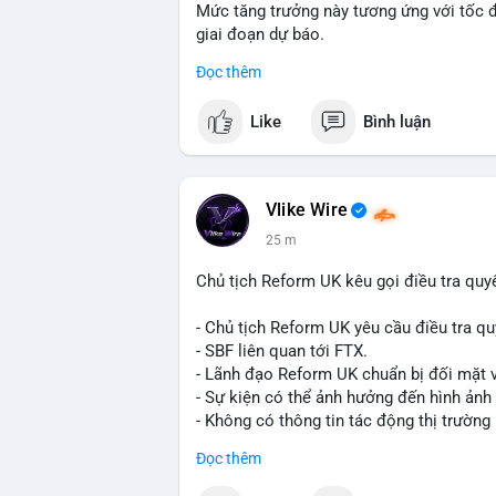
Mức tăng trưởng này tương ứng với tốc 
giai đoạn dự báo.
Đọc thêm
Đây là tín hiệu tích cực cho các nhà sản
liệu xây dựng và hạ tầng.
Like
Bình luận
Bạn đánh giá thế nào về tiềm năng của d
Vlike Wire
25 m
Chủ tịch Reform UK kêu gọi điều tra quy
- Chủ tịch Reform UK yêu cầu điều tra qu
- SBF liên quan tới FTX.
- Lãnh đạo Reform UK chuẩn bị đối mặt v
- Sự kiện có thể ảnh hưởng đến hình ảnh
- Không có thông tin tác động thị trường 
#binancesquare
#cryptonews
#sbf
#ftx
Đọc thêm
$btc $eth