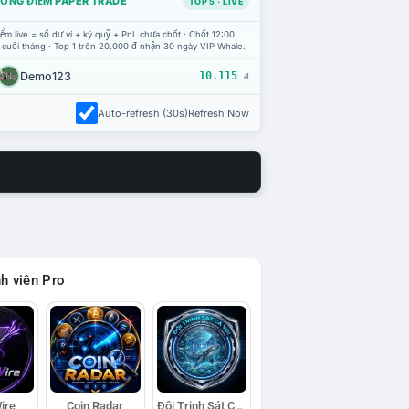
ỔNG ĐIỂM PAPER TRADE
TOP 5 · LIVE
ểm live = số dư ví + ký quỹ + PnL chưa chốt · Chốt 12:00
 cuối tháng · Top 1 trên 20.000 đ nhận 30 ngày VIP Whale.
Demo123
10.115
đ
Auto-refresh (30s)
Refresh Now
h viên Pro
ire
Coin Radar
Đội Trinh Sát Cá Voi