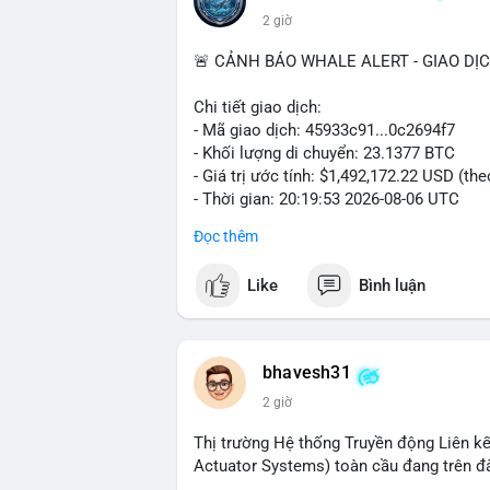
2 giờ
🚨 CẢNH BÁO WHALE ALERT - GIAO DỊ
Chi tiết giao dịch:
- Mã giao dịch: 45933c91...0c2694f7
- Khối lượng di chuyển: 23.1377 BTC
- Giá trị ước tính: $1,492,172.22 USD (th
- Thời gian: 20:19:53 2026-08-06 UTC
Đọc thêm
Nhận định phân tích hành vi của Cá voi 
đương gần 1.5 triệu USD được di chuyển 
Like
Bình luận
tiền đáng chú ý nhưng chưa đến mức gây 
đang tái phân bổ tài sản giữa các ví nó
hiện lệnh mua/bán lớn. Với tỷ giá hiện tạ
áp lực bán ngắn hạn có thể xuất hiện, tạ
bhavesh31
2 giờ
Lời khuyên ngắn gọn cho nhà đầu tư nhỏ l
địa chỉ ví nguồn trong 24 giờ tới. Nếu thấ
Thị trường Hệ thống Truyền động Liên kế
trọng đòn bẩy. Ngược lại, nếu BTC được ch
Actuator Systems) toàn cầu đang trên đ
tích cực.