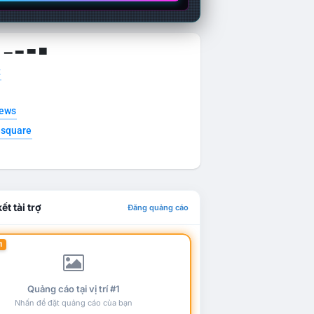
g ▁ ▂ ▃ ▄
t
news
esquare
ết tài trợ
Đăng quảng cáo
1
Quảng cáo tại vị trí #1
Nhấn để đặt quảng cáo của bạn