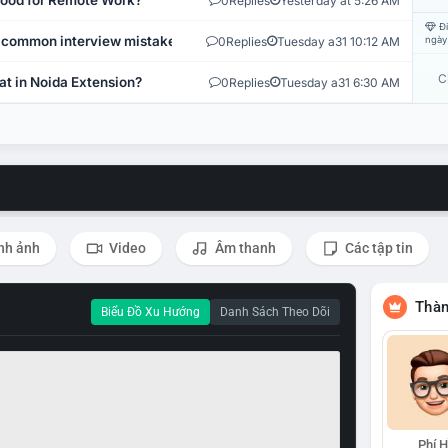
 Good for Remote Work?
0
Replies
Yesterday at 5:26 AM
Đi
 common interview mistakes?
0
Replies
Tuesday a31 10:12 AM
ngày
C
at in Noida Extension?
0
Replies
Tuesday a31 6:30 AM
nh ảnh
Video
Âm thanh
Các tập tin
Thàn
Biểu Đồ Xu Hướng
Danh Sách Theo Dõi
Phí 