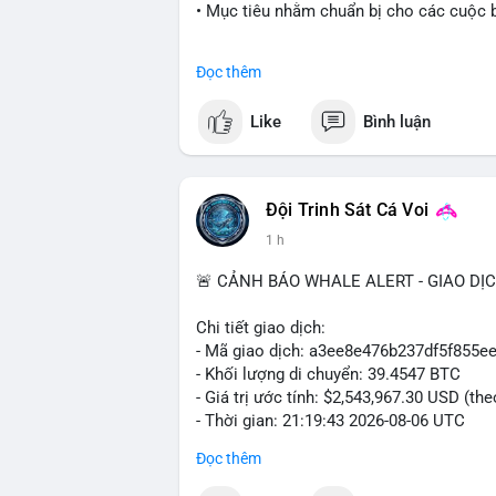
• Mục tiêu nhằm chuẩn bị cho các cuộc b
#cryptonews
#politics
#usa
#binancesq
Đọc thêm
$btc $eth
Like
Bình luận
#vlikevn
#titanbot
📰 Nguồn: Cointelegraph
Đội Trinh Sát Cá Voi
1 h
🚨 CẢNH BÁO WHALE ALERT - GIAO DỊ
Chi tiết giao dịch:
- Mã giao dịch: a3ee8e476b237df5f85
- Khối lượng di chuyển: 39.4547 BTC
- Giá trị ước tính: $2,543,967.30 USD (th
- Thời gian: 21:19:43 2026-08-06 UTC
Đọc thêm
Nhận định phân tích:
Khối lượng 39.45 BTC tương đương hơn 