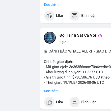
trong ngày khá rộng (5.6%), tạo điều kiệ
Đọc thêm
Khuyến nghị giao dịch cụ thể:
Like
Bình luận
- Vùng Entry: $6.4500 - $6.4800
- Mục tiêu chốt lời (Take Profit - TP): TP
- Cắt lỗ (Stop Loss - SL): $6.5800
Đội Trinh Sát Cá Voi
Lời khuyên quản trị vốn: Khối lượng lệnh
3 giờ
sau khi vào lệnh để bảo vệ tài khoản trư
🚨 CẢNH BÁO WHALE ALERT - GIAO DỊ
#shortavax
#avax6450
#bearishavax
#vu
Chi tiết giao dịch:
- Mã giao dịch: 3c36356cace70a6eedb
- Khối lượng di chuyển: 11.3377 BTC
- Giá trị ước tính: $730,506.76 USD (theo
- Thời gian: 19:19:57 2026-08-06 UTC
Đọc thêm
Giao dịch 11.3377 BTC trị giá hơn 730 
nhận. Mức khối lượng này nằm trong tầm
Like
Bình luận
phải dòng tiền tổ chức khổng lồ. Hành 
phản ánh hai kịch bản: hoặc cá voi đang