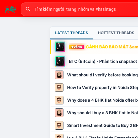
LATEST THREADS
HOTTEST THREADS
CẢNH BÁO BẢO MẬT &amp
VÀNG
BTC (Bitcoin) - Phân tích snapsho
What should I verify before booking
How to Verify property in Noida Ste
Why does a 4 BHK flat Noida offer b
Why should I buy a 3 BHK flat in No
Smart Investment Guide to Buy 2 BH