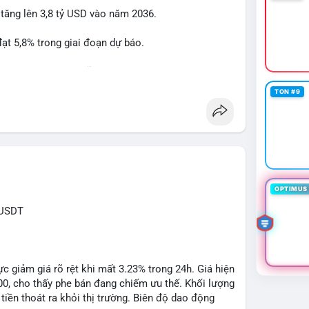
 tăng lên 3,8 tỷ USD vào năm 2036.
btcmempool
#1point49trieuusd
t 5,8% trong giai đoạn dự báo.
à nhà đầu tư trong lĩnh vực công nghệ ô tô.
TON #9
powertrain
OPTIMUS 
XUSDT
c giảm giá rõ rệt khi mất 3.23% trong 24h. Giá hiện
500, cho thấy phe bán đang chiếm ưu thế. Khối lượng
tiền thoát ra khỏi thị trường. Biên độ dao động