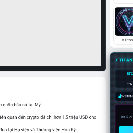
V Str
⚡ TITA
BTC
----
--%
SYSTEM:
c cuộc bầu cử tại Mỹ
iên quan đến crypto đã chi hơn 1,5 triệu USD cho
Trợ lý A
 đua tại Hạ viện và Thượng viện Hoa Kỳ.