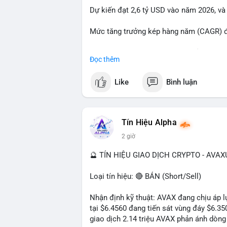
Dự kiến đạt 2,6 tỷ USD vào năm 2026, và
#23dot14btc
#chuyenvilanh
#aplucban
#
Mức tăng trưởng kép hàng năm (CAGR) đạ
Đây là cơ hội lớn cho các nhà sản xuất v
Đọc thêm
#geo
#ai
#automotive
#marketgrowth
#
Like
Bình luận
Tín Hiệu Alpha
2 giờ
🔮 TÍN HIỆU GIAO DỊCH CRYPTO - AVA
Loại tín hiệu: 🔴 BÁN (Short/Sell)
Nhận định kỹ thuật: AVAX đang chịu áp lự
tại $6.4560 đang tiến sát vùng đáy $6.3
giao dịch 2.14 triệu AVAX phản ánh dòng 