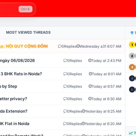
Ctrl K
MOST VIEWED THREADS
1
; NỘI QUY CỘNG ĐỒNG VLIKE.VN: HỆ THỐNG GIÁM SÁT TỰ ĐỘNG V
0
Replies
Wednesday a31 6:07 AM
2
t ngày 06/08/2026
0
Replies
Today at 2:43 PM
3
 3 BHK flats in Noida?
0
Replies
Today at 8:01 AM
4
p by Step
0
Replies
Today at 6:57 AM
5
etter privacy?
0
Replies
Today at 6:30 AM
ida Extension?
0
Replies
Yesterday at 6:25 AM
K Flat in Noida
0
Replies
Yesterday at 6:20 AM
T