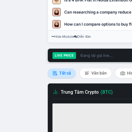
Is a 4 BHK Flat in Noida Extension
Can researching a company reduce
How can I compare options to buy fl
Hide Module
Diễn đàn
Đang tải giá live...
LIVE PRICE
Tất cả
Văn bản
Hì
Trung Tâm Crypto
(BTC)