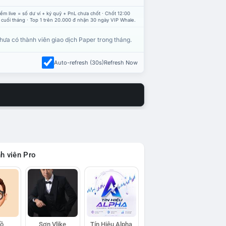
ểm live = số dư ví + ký quỹ + PnL chưa chốt · Chốt 12:00
 cuối tháng · Top 1 trên 20.000 đ nhận 30 ngày VIP Whale.
hưa có thành viên giao dịch Paper trong tháng.
Auto-refresh (30s)
Refresh Now
h viên Pro
Hồ
Sơn Vlike
Tín Hiệu Alpha