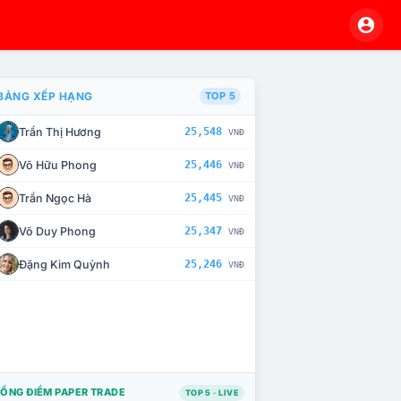
BẢNG XẾP HẠNG
TOP 5
Trần Thị Hương
25,548
VNĐ
À CHẾ TÀI XỬ LÝ VI PHẠM
Võ Hữu Phong
25,446
VNĐ
Trần Ngọc Hà
25,445
VNĐ
Võ Duy Phong
25,347
VNĐ
Đặng Kim Quỳnh
25,246
VNĐ
ỔNG ĐIỂM PAPER TRADE
TOP 5 · LIVE