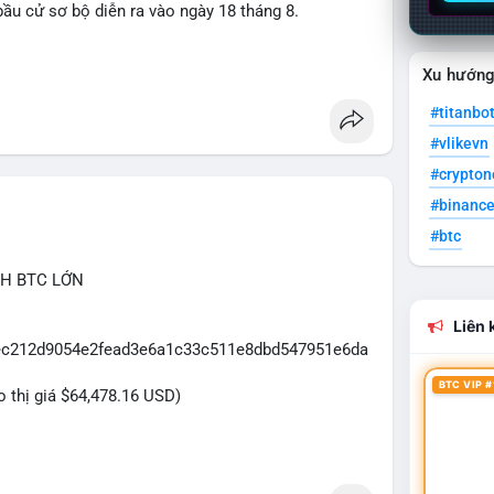
ầu cử sơ bộ diễn ra vào ngày 18 tháng 8.
uare
Xu hướn
#titanbo
#vlikevn
#crypto
#binanc
#btc
CH BTC LỚN
Liên k
5eec212d9054e2fead3e6a1c33c511e8dbd547951e6da
BTC VIP #
eo thị giá $64,478.16 USD)
2.5 triệu USD được phát hiện trong mempool cho