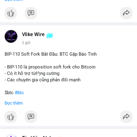
#67dot9754btc
#4dot42trieuusd
#chuyenvilanh
Nhận định phân tích:
#dongtiencavoi
#mempoolbtc
Khối lượng 94.58 BTC trị giá hơn 6.15 triệu USD được di
chuyển trong một giao dịch duy nhất cho thấy dấu hiệu của
một tổ chức hoặc cá nhân sở hữu lượng tài sản lớn. Động thái
Vlike Wire
này có thể phản ánh ba kịch bản chính: thứ nhất, cá voi đang
chuẩn bị thanh khoản bằng cách chuyển lên sàn giao dịch, tạo
2 giờ
áp lực bán tiềm năng; thứ hai, tài sản được chuyển vào ví lạnh
để nắm giữ dài hạn, thể hiện niềm tin vào xu hướng tăng; thứ
BIP-110 Soft Fork Bắt Đầu: BTC Gặp Báo Tình
ba, hành vi chia tách hoặc tái cấu trúc danh mục nhằm phân
tán rủi ro. Với mức giá 65K, khối lượng này không quá lớn để
- BIP-110 là proposition soft fork cho Bitcoin
gây sốc thanh khoản tức thời, nhưng vẫn đủ sức tạo biến động
- Có ít hỗ trợ từ礿ng cường
tâm lý ngắn hạn nếu hướng đến sàn tập trung.
- Các chuyên gia cũng phản đối mạnh
Lời khuyên cho nhà đầu tư nhỏ lẻ:
$btc
#btc
Theo dõi các giao dịch tiếp theo từ cùng địa chỉ ví để xác nhận
Đọc thêm
hướng đi của dòng tiền. Tránh hành động theo cảm xúc, ưu
#vlikevn
#titanbot
tiên quản trị rủi ro và không mở vị thế lớn trước khi có tín hiệu
rõ ràng về đích đến của số BTC này.
📰 Nguồn: CoinDesk
#94dot58btc
#vilanh
#chuyentiencavoi
#btcmempool