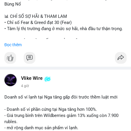
#binancesquare
#cryptonews
#btc
#eth
#sol
#xrp
#cc
#sky
Bùng Nổ
#sand
#bitgo
#solana
#stablecoin
#regulation
📊 CHỈ SỐ SỢ HÃI & THAM LAM
$btc $eth $sol $xrp $cc $sky $sand $skr
#skr
• Chỉ số Fear & Greed đạt 30 (Fear)
• Tâm lý thị trường đang ở mức sợ hãi, nhà đầu tư thận trọng.
#vlikevn
#titanbot
📈 XU HƯỚNG TÌM KIẾM & THẢO LUẬN
Đọc thêm
📰 Nguồn: Decrypt
• CoinGecko Trending: PENGU, TUT, ACE, CASHCAT, ANSEM,
STONKBROKER, UNI
• LunarCrush Trending: Ethereum, Solana, Dogecoin, Polkadot,
Chainlink, Taylor Swift, Tesla
• Google Trends Việt Nam: Real Madrid, Giao hữu câu lạc bộ,
Tinh hà say hi
Vlike Wire
4 giờ
💬 DÒNG CHẢY TIN TỨC & TRUYỀN THÔNG
• Binance Square: Cộng đồng đang tranh luận về lệnh
Doanh số ví lạnh tại Nga tăng gấp đôi trước thềm luật mới
Long/Short, kỳ vọng vào các kèo $ACE, $RAVE và lo ngại tin
xấu từ SpaceX/Musk.
- Doanh số ví phần cứng tại Nga tăng hơn 100%.
• Tin tức quốc tế: US spot Bitcoin ETFs ghi nhận dòng tiền 1 tỷ
- Giá trung bình trên Wildberries giảm 13% xuống còn 7.900
USD; Nansen founder dự báo Bitcoin không dưới 60K; Chi tiêu
rubles.
thẻ Crypto đạt ATH 759 triệu USD.
- mở rộng danh mục sản phẩm ví lạnh.