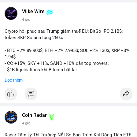
Vlike Wire
4 giờ
Crypto hồi phục sau Trump giảm thuế EU; BitGo IPO 2,1B$;
token SKR Solana tăng 250%
- BTC +2% 89.900$; ETH +2% 2.995$; SOL +2% 130$; XRP +3%
1.94$.
- CC +15%, SKY +11%, SAND +10% dẫn top movers.
- $1B liquidations khi Bitcoin bật lại.
- Trump hủy thuế EU, tín hiệu giảm áp lực.
Đọc thêm
- Vitalik đề xuất DVT staking cho Ethereum.
- BitGo IPO 18$/cổ phiếu, trị giá ~2B$.
- Senate Ag Committee tiến hành Clarity Act.
- Newrez tính crypto vào điều kiện vay nhà.
- HK cấp giấy phép stablecoin mới.
- Tòa án Nga công nhận crypto là tài sản.
Coin Radar
- Trump hy vọng ký bill cấu trúc thị trường crypto.
4 giờ
- Saga EVM bị hack 7M$, quỹ trộm chuyển sang Ethereum.
- Steak ’n Shake thưởng BTC cho nhân viên.
Radar Tâm Lý Thị Trường: Nỗi Sợ Bao Trùm Khi Dòng Tiền ETF