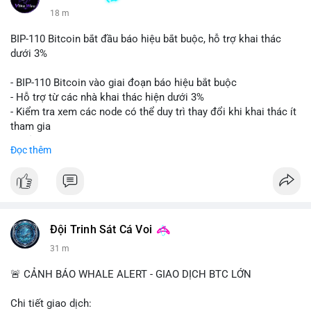
18 m
BIP-110 Bitcoin bắt đầu báo hiệu bắt buộc, hỗ trợ khai thác
dưới 3%
- BIP-110 Bitcoin vào giai đoạn báo hiệu bắt buộc
- Hỗ trợ từ các nhà khai thác hiện dưới 3%
- Kiểm tra xem các node có thể duy trì thay đổi khi khai thác ít
tham gia
- Thảo luận về phương án hard fork dự phòng nếu cần
Đọc thêm
$btc
#btc
#vlikevn
#titanbot
📰 Nguồn: Cointelegraph
Đội Trinh Sát Cá Voi
31 m
🚨 CẢNH BÁO WHALE ALERT - GIAO DỊCH BTC LỚN
Chi tiết giao dịch: