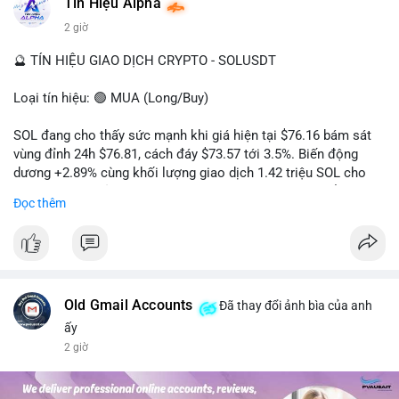
#dongtienlon
Tín Hiệu Alpha
2 giờ
🔮 TÍN HIỆU GIAO DỊCH CRYPTO - SOLUSDT
Loại tín hiệu: 🟢 MUA (Long/Buy)
SOL đang cho thấy sức mạnh khi giá hiện tại $76.16 bám sát
vùng đỉnh 24h $76.81, cách đáy $73.57 tới 3.5%. Biến động
dương +2.89% cùng khối lượng giao dịch 1.42 triệu SOL cho
thấy lực cầu chủ động đang chiếm ưu thế, phe mua kiểm soát
Đọc thêm
hoàn toàn nhịp điều chỉnh.
Khuyến nghị giao dịch cụ thể:
- Vùng Entry: 75.80 - 76.20 (chờ retest vùng kháng cự cũ thành
hỗ trợ)
- Mục tiêu chốt lời: TP1: 77.50, TP2: 78.80
Old Gmail Accounts
Đã thay đổi ảnh bìa của anh
- Cắt lỗ: 74.90 (dưới vùng hỗ trợ gần nhất)
ấy
2 giờ
Quản trị vốn: Khối lượng vào lệnh tối đa 2-3% tài khoản, ưu tiên
chốt 50% vị thế tại TP1 và dời stop loss về điểm hòa vốn.