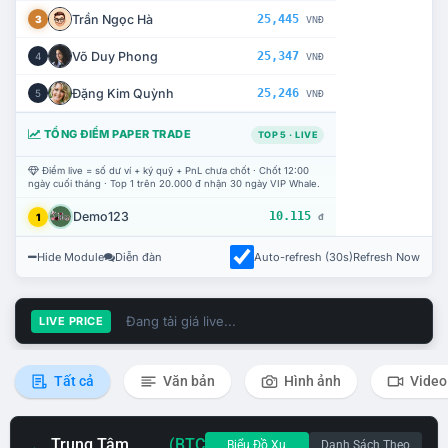
Trần Ngọc Hà
25,445
3
VNĐ
Võ Duy Phong
25,347
4
VNĐ
Đặng Kim Quỳnh
25,246
5
VNĐ
TỔNG ĐIỂM PAPER TRADE
TOP 5 · LIVE
Điểm live = số dư ví + ký quỹ + PnL chưa chốt · Chốt 12:00
ngày cuối tháng · Top 1 trên 20.000 đ nhận 30 ngày VIP Whale.
Demo123
10.115
1
đ
Hide Module
Diễn đàn
Auto-refresh (30s)
Refresh Now
Đang tải giá live...
LIVE PRICE
Tất cả
Văn bản
Hình ảnh
Video
Trung Tâm
(BTC
Biểu Đồ Xu
Danh Sách Theo