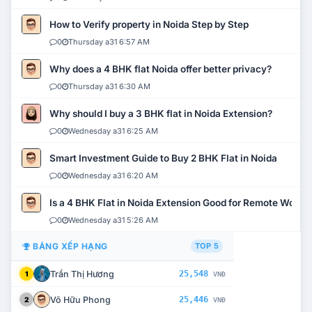
How to Verify property in Noida Step by Step
0
Thursday a31 6:57 AM
Why does a 4 BHK flat Noida offer better privacy?
0
Thursday a31 6:30 AM
Why should I buy a 3 BHK flat in Noida Extension?
0
Wednesday a31 6:25 AM
Smart Investment Guide to Buy 2 BHK Flat in Noida
0
Wednesday a31 6:20 AM
Is a 4 BHK Flat in Noida Extension Good for Remote Work?
0
Wednesday a31 5:26 AM
BẢNG XẾP HẠNG
TOP 5
Trần Thị Hương
25,548
1
VNĐ
Võ Hữu Phong
25,446
2
VNĐ