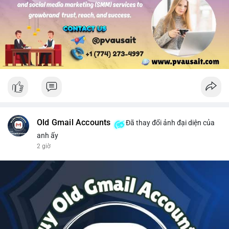
#solusdt
#longsol
#vung76
#breakoutsol
#lenhmuasol
Old Gmail Accounts
Đã thay đổi ảnh đại diện của
anh ấy
2 giờ