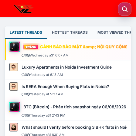
LATEST THREADS
HOTTEST THREADS
MOST VIEWED THRE
CẢNH BÁO BẢO MẬT &amp; NỘI QUY CỘNG ĐỒNG
VÀNG
0
Wednesday a31 6:07 AM
Luxury Apartments in Noida Investment Guide
0
Yesterday at 6:13 AM
Is RERA Enough When Buying Flats in Noida?
0
Yesterday at 5:37 AM
BTC (Bitcoin) - Phân tích snapshot ngày 06/08/2026
0
Thursday a31 2:43 PM
What should I verify before booking 3 BHK flats in Noida?
0
Thursday a31 8:01 AM