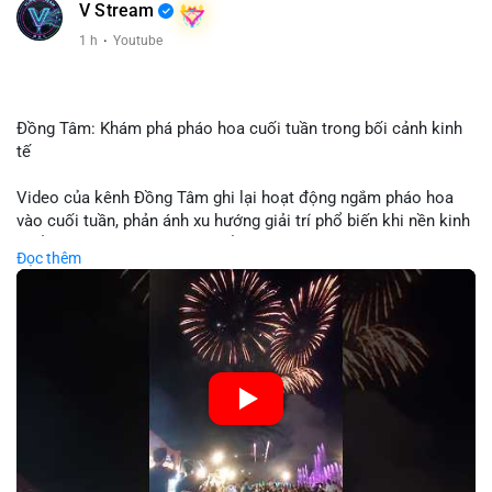
V Stream
1 h
·
Youtube
Đồng Tâm: Khám phá pháo hoa cuối tuần trong bối cảnh kinh
tế
Video của kênh Đồng Tâm ghi lại hoạt động ngắm pháo hoa
vào cuối tuần, phản ánh xu hướng giải trí phổ biến khi nền kinh
tế ổn định. Sự kiện này có thể cho thấy người tiêu dùng ưu tiên
Đọc thêm
trải nghiệm hơn là đầu tư vào tài sản vật chất. Trong bối cảnh
lãi suất ổn định và thị trường crypto ổn định, hoạt động giải trí
như vậy thường tăng trưởng khi người dân có khả năng chi
tiêu. Tuy nhiên, sự ưu tiên giải trí có thể ảnh hưởng đến tỷ lệ
tiết kiệm hoặc đầu tư vào crypto nếu người tiêu dùng chuyển
hướng ngân sách.
🎥 Xem video trực tiếp tại:
Nguồn: Đồng Tâm