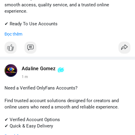
smooth access, quality service, and a trusted online
experience.
✔ Ready To Use Accounts
✔ Quick & Easy Delivery
Đọc thêm
✔ Professional Customer Support
📱 WhatsApp: +1 (681) 549-2683
💬 Telegram: @SellsSMM
#quora
#quoraaccount
#socialmediatools
#digitalsolutions
Adaline Gomez
#sellssmm
1 m
Need a Verified OnlyFans Accounts?
Find trusted account solutions designed for creators and
online users who need a smooth and reliable experience.
✔ Verified Account Options
✔ Quick & Easy Delivery
✔ Professional Customer Support