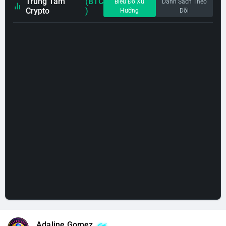
Trung Tâm
(BTC
Biểu Đồ Xu
Danh Sách Theo
Crypto
)
Hướng
Dõi
Adaline Gomez