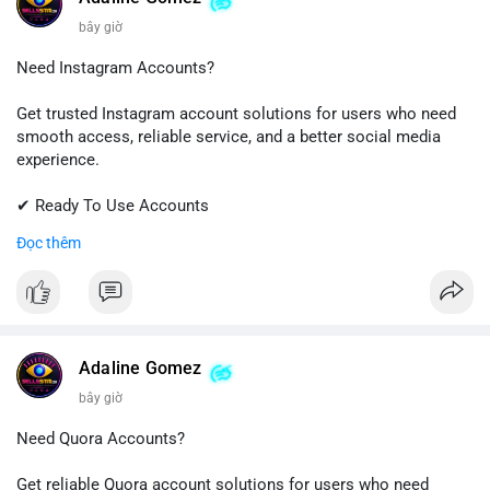
bây giờ
Need Instagram Accounts?
Get trusted Instagram account solutions for users who need
smooth access, reliable service, and a better social media
experience.
✔ Ready To Use Accounts
✔ Fast & Easy Delivery
Đọc thêm
✔ Professional Customer Support
📱 WhatsApp: +1 (681) 549-2683
💬 Telegram: @SellsSMM
#instagram
#instagramaccount
#socialmedia
Adaline Gomez
#digitalsolutions
#sellssmm
bây giờ
Need Quora Accounts?
Get reliable Quora account solutions for users who need