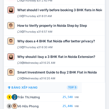
0
Thursday a31 2:43 PM
What should I verify before booking 3 BHK flats in Noida?
0
Thursday a31 8:01 AM
How to Verify property in Noida Step by Step
0
Thursday a31 6:57 AM
Why does a 4 BHK flat Noida offer better privacy?
0
Thursday a31 6:30 AM
Why should I buy a 3 BHK flat in Noida Extension?
0
Wednesday a31 6:25 AM
Smart Investment Guide to Buy 2 BHK Flat in Noida
0
Wednesday a31 6:20 AM
BẢNG XẾP HẠNG
TOP 5
Trần Thị Hương
25,548
1
VNĐ
Võ Hữu Phong
25,446
2
VNĐ