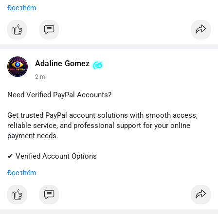
✔ Fast & Easy Delivery
Đọc thêm
✔ Professional Customer Support
📱 WhatsApp: +1 (681) 549-2683
💬 Telegram: @SellsSMM
#linkedin
#linkedinaccount
#professionalnetwork
Adaline Gomez
#digitalsolutions
#sellssmm
2 m
Need Verified PayPal Accounts?
Get trusted PayPal account solutions with smooth access,
reliable service, and professional support for your online
payment needs.
✔ Verified Account Options
✔ Quick & Easy Delivery
Đọc thêm
✔ Trusted Customer Support
📱 WhatsApp: +1 (681) 549-2683
💬 Telegram: @SellsSMM