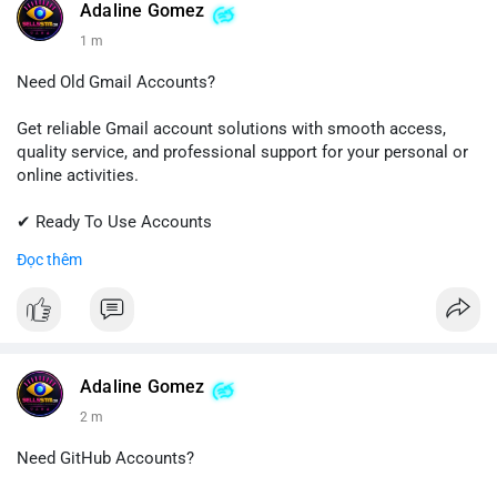
#snapchat
#snapchataccount
#socialmedia
#digitalsolutions
Adaline Gomez
#sellssmm
1 m
Need Old Gmail Accounts?
Get reliable Gmail account solutions with smooth access,
quality service, and professional support for your personal or
online activities.
✔ Ready To Use Accounts
✔ Fast & Easy Delivery
Đọc thêm
✔ Trusted Customer Support
📱 WhatsApp: +1 (681) 549-2683
💬 Telegram: @SellsSMM
#gmail
#googleaccount
#emailsolutions
#digitalservices
Adaline Gomez
#sellssmm
2 m
Need GitHub Accounts?