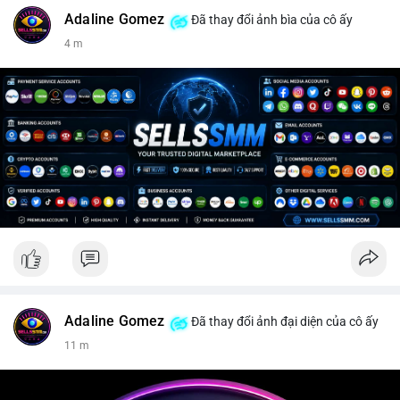
#paypal
#paypalaccount
#onlinepayments
#digitalsolutions
Adaline Gomez
Đã thay đổi ảnh bìa của cô ấy
#sellssmm
4 m
Adaline Gomez
Đã thay đổi ảnh đại diện của cô ấy
11 m