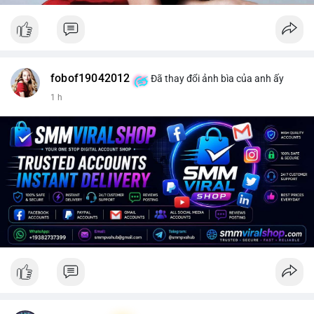
fobof19042012
Đã thay đổi ảnh bìa của anh ấy
1 h