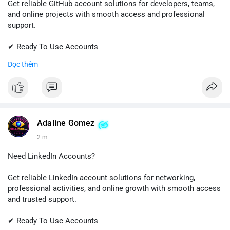
Get reliable GitHub account solutions for developers, teams,
and online projects with smooth access and professional
support.
✔ Ready To Use Accounts
✔ Quick & Easy Delivery
Đọc thêm
✔ Trusted Customer Support
📱 WhatsApp: +1 (681) 549-2683
💬 Telegram: @SellsSMM
#github
#githubaccount
#developers
#techsolutions
Adaline Gomez
#sellssmm
2 m
Need LinkedIn Accounts?
Get reliable LinkedIn account solutions for networking,
professional activities, and online growth with smooth access
and trusted support.
✔ Ready To Use Accounts