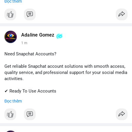
Đọc thêm
📱 WhatsApp: +1 (681) 549-2683
💬 Telegram: @SellsSMM
#onlyfans
#creatoraccount
#onlineservices
#digitalsolutions
#sellssmm
Adaline Gomez
1 m
Need Snapchat Accounts?
Get reliable Snapchat account solutions with smooth access,
quality service, and professional support for your social media
activities.
✔ Ready To Use Accounts
✔ Fast & Easy Delivery
Đọc thêm
✔ Trusted Customer Support
📱 WhatsApp: +1 (681) 549-2683
💬 Telegram: @SellsSMM