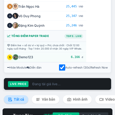
Trần Ngọc Hà
25,445
3
VNĐ
Võ Duy Phong
25,347
4
VNĐ
Đặng Kim Quỳnh
25,246
5
VNĐ
TỔNG ĐIỂM PAPER TRADE
TOP 5 · LIVE
Điểm live = số dư ví + ký quỹ + PnL chưa chốt · Chốt 12:00
ngày cuối tháng · Top 1 trên 20.000 đ nhận 30 ngày VIP Whale.
Demo123
6.166
1
đ
Hide Module
Diễn đàn
Auto-refresh (30s)
Refresh Now
Đang tải giá live...
LIVE PRICE
Tất cả
Văn bản
Hình ảnh
Video