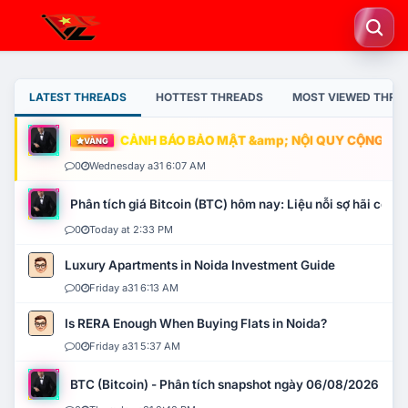
LATEST THREADS
HOTTEST THREADS
MOST VIEWED THRE
CẢNH BÁO BẢO MẬT &amp; NỘI QUY CỘNG ĐỒNG
VÀNG
0
Wednesday a31 6:07 AM
Phân tích giá Bitcoin (BTC) hôm nay: Liệu nỗi sợ hãi có mở 
0
Today at 2:33 PM
Luxury Apartments in Noida Investment Guide
0
Friday a31 6:13 AM
Is RERA Enough When Buying Flats in Noida?
0
Friday a31 5:37 AM
BTC (Bitcoin) - Phân tích snapshot ngày 06/08/2026