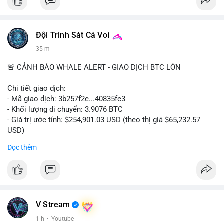
Đội Trinh Sát Cá Voi
35 m
🚨 CẢNH BÁO WHALE ALERT - GIAO DỊCH BTC LỚN
Chi tiết giao dịch:
- Mã giao dịch: 3b257f2e...40835fe3
- Khối lượng di chuyển: 3.9076 BTC
- Giá trị ước tính: $254,901.03 USD (theo thị giá $65,232.57
USD)
- Thời gian: 16:19:51 2026-08-09 UTC
Đọc thêm
Nhận định phân tích: Khối lượng 3.9076 BTC (tương đương gần
255 nghìn USD) được chuyển trong một giao dịch duy nhất cho
thấy dấu hiệu tái phân bổ danh mục của một tổ chức hoặc cá
nhân sở hữu lượng tài sản lớn. Với mức giá hiện tại, việc
chuyển một phần nhỏ trong tổng thể nắm giữ (thường là ví lớn
V Stream
hàng trăm BTC) phản ánh hành vi thăm dò thanh khoản hoặc
1 h
·
Youtube