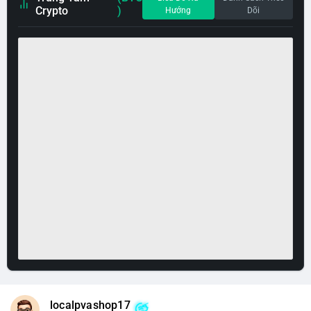
Crypto
)
Hướng
Dõi
localpvashop17