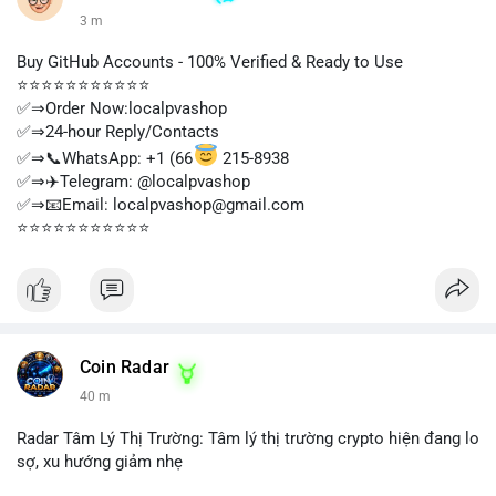
3 m
Buy GitHub Accounts - 100% Verified & Ready to Use
⭐⭐⭐⭐⭐⭐⭐⭐⭐⭐⭐
✅⇒Order Now:localpvashop
✅⇒24-hour Reply/Contacts
✅⇒📞WhatsApp: +1 (66
215-8938
✅⇒✈️Telegram: @localpvashop
✅⇒📧Email: localpvashop@gmail.com
⭐⭐⭐⭐⭐⭐⭐⭐⭐⭐⭐
Coin Radar
40 m
Radar Tâm Lý Thị Trường: Tâm lý thị trường crypto hiện đang lo
sợ, xu hướng giảm nhẹ