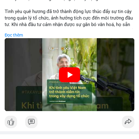
Tình yêu quê hương đã trở thành động lực thúc đẩy sự tin cậy
trong quản lý tổ chức, ảnh hưởng tích cực đến môi trường đầu
tư. Khi nhà đầu tư cảm nhận được sự gắn bó văn hoá, họ sẵn
sàng đầu tư dài hạn vào các doanh nghiệp nội địa, bao gồm cả
Đọc thêm
các công ty blockchain và tiền mã hoá. Sự tăng cường niềm
tin này giúp giảm rủi ro thị trường, cải thiện chi phí vốn và thúc
đẩy sự phát triển bền vững của ngành công nghệ tài chính. Các
nhà quản lý cần khai thác tinh thần này để xây dựng chiến lược
phát triển bền vững và thu hút vốn đầu tư.
🎥 Xem video trực tiếp tại:
Nguồn: VIETSUCCESS