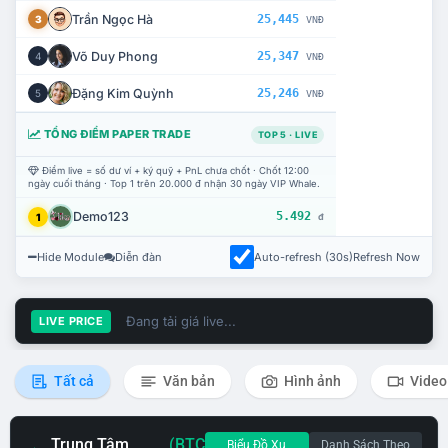
Trần Ngọc Hà
25,445
3
VNĐ
Võ Duy Phong
25,347
4
VNĐ
Đặng Kim Quỳnh
25,246
5
VNĐ
TỔNG ĐIỂM PAPER TRADE
TOP 5 · LIVE
Điểm live = số dư ví + ký quỹ + PnL chưa chốt · Chốt 12:00
ngày cuối tháng · Top 1 trên 20.000 đ nhận 30 ngày VIP Whale.
Demo123
5.492
1
đ
Hide Module
Diễn đàn
Auto-refresh (30s)
Refresh Now
Đang tải giá live...
LIVE PRICE
Tất cả
Văn bản
Hình ảnh
Video
Trung Tâm
(BTC
Biểu Đồ Xu
Danh Sách Theo