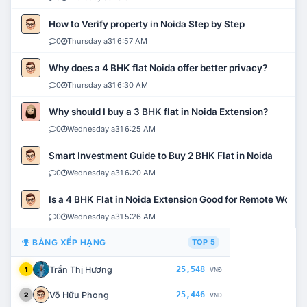
How to Verify property in Noida Step by Step
0
Thursday a31 6:57 AM
Why does a 4 BHK flat Noida offer better privacy?
0
Thursday a31 6:30 AM
Why should I buy a 3 BHK flat in Noida Extension?
0
Wednesday a31 6:25 AM
Smart Investment Guide to Buy 2 BHK Flat in Noida
0
Wednesday a31 6:20 AM
Is a 4 BHK Flat in Noida Extension Good for Remote Work?
0
Wednesday a31 5:26 AM
BẢNG XẾP HẠNG
TOP 5
Trần Thị Hương
25,548
1
VNĐ
Võ Hữu Phong
25,446
2
VNĐ