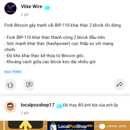
Vlike Wire
2 giờ
Fork Bitcoin gây tranh cãi BIP-110 khai thác 2 block rồi dừng
- Fork BIP-110 khai thác thành công 2 block đầu tiên.
- Sức mạnh khai thác (hashpower) cực thấp so với mạng
chính.
- Độ khó khai thác kế thừa từ Bitcoin gốc.
- Khoảng cách giữa các block kéo dài nhiều giờ.
- Cả hai chuỗi vẫn chấp nhận cùng một giao dịch.
Đọc thêm
#bitcoin
#btc
#cryptonews
#blockchain
#bip110
$btc
#vlikevn
#titanbot
localpvashop17
Đã thay đổi ảnh bìa của anh ấy
2 giờ
📰 Nguồn: CoinDesk