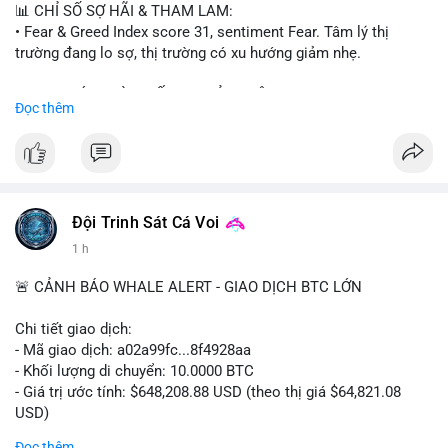
📊 CHỈ SỐ SỢ HÃI & THAM LAM:
• Fear & Greed Index score 31, sentiment Fear. Tâm lý thị
trường đang lo sợ, thị trường có xu hướng giảm nhẹ.
📈 XU HƯỚNG TÌM KIẾM & THẢO LUẬN:
Đọc thêm
• CoinGecko trending coins: Tutorial, Pudgy Penguins, IoTeX,
Solana, Pons, OVERTAKE, Monad.
• LunarCrush trending topics: Ethereum, Solana, Dogecoin,
Chainlink, Tesla, UFC 310, Premier League, Microsoft.
• Google Trends Vietnam: topics unrelated to crypto, low
crypto interest.
Đội Trinh Sát Cá Voi
1 h
💬 DÒNG CHẢY TIN TỨC & TRUYỀN THÔNG:
• Telegram CoinTelegraph: xAI release, Cloudflare Kitesurf, EU
🚨 CẢNH BÁO WHALE ALERT - GIAO DỊCH BTC LỚN
MiCA plan, Circle USDC deal, Crypto worst performer 2026.
• Binance announcements: Apple/IBM dividend via bStocks,
Chi tiết giao dịch:
MMT Trading Tournament, Alpha Trading Competition, USD1
- Mã giao dịch: a02a99fc...8f4928aa
Airdrop extension, Momentum integration.
- Khối lượng di chuyển: 10.0000 BTC
• Binance Square posts: active shorting signals, trading
- Giá trị ước tính: $648,208.88 USD (theo thị giá $64,821.08
discussions, political news.
USD)
- Thời gian: 06:19:47 2026-08-09 UTC
Đọc thêm