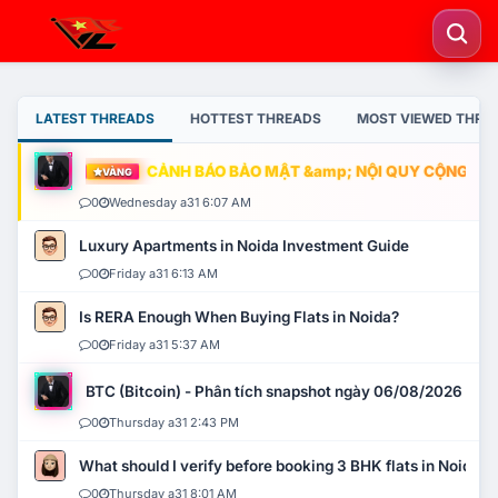
LATEST THREADS
HOTTEST THREADS
MOST VIEWED THRE
CẢNH BÁO BẢO MẬT &amp; NỘI QUY CỘNG ĐỒNG
VÀNG
0
Wednesday a31 6:07 AM
Luxury Apartments in Noida Investment Guide
0
Friday a31 6:13 AM
Is RERA Enough When Buying Flats in Noida?
0
Friday a31 5:37 AM
BTC (Bitcoin) - Phân tích snapshot ngày 06/08/2026
0
Thursday a31 2:43 PM
What should I verify before booking 3 BHK flats in Noida?
0
Thursday a31 8:01 AM