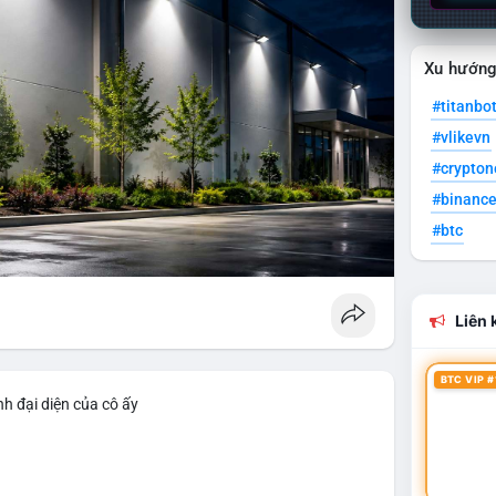
Xu hướn
#titanbo
#vlikevn
#crypto
#binanc
#btc
Liên k
BTC VIP #
h đại diện của cô ấy