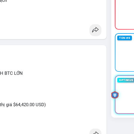
dịch
ketanalysis
TON #9
CH BTC LỚN
OPTIMUS 
 thị giá $64,420.00 USD)
ựa trên giao dịch này: Khối lượng 9.608 BTC, tương
 gây áp lực bán trực tiếp lên sàn giao dịch. Tuy