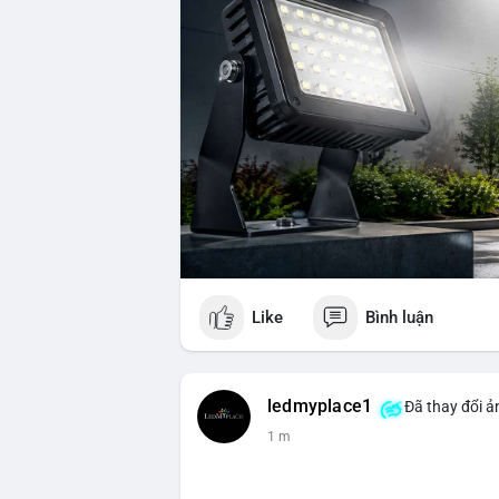
Like
Bình luận
ledmyplace1
Đã thay đổi ản
2 m