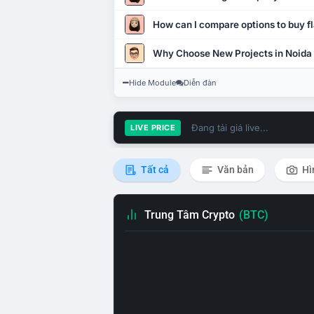
How can I compare options to buy fl
Why Choose New Projects in Noida
Hide Module
Diễn đàn
Đang tải giá live...
LIVE PRICE
Tất cả
Văn bản
Hì
Trung Tâm Crypto
(BTC)