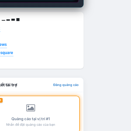
g ▁ ▂ ▃ ▄
t
news
esquare
ết tài trợ
Đăng quảng cáo
1
Quảng cáo tại vị trí #1
Nhấn để đặt quảng cáo của bạn