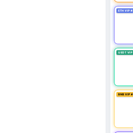
ETH VIP #
USDT VIP
BNB VIP 