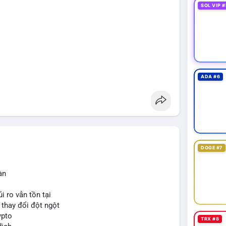
SOL VIP #
ADA #6
DOGE #7
àn
i ro vẫn tồn tại
ể thay đổi đột ngột
ypto
TRX #8