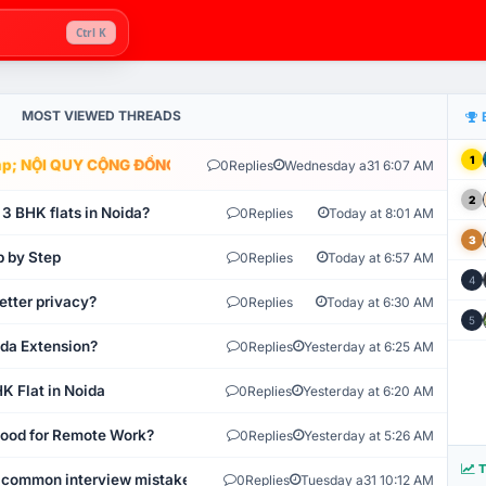
Ctrl K
MOST VIEWED THREADS
1
; NỘI QUY CỘNG ĐỒNG VLIKE.VN: HỆ THỐNG GIÁM SÁT TỰ ĐỘNG V
0
Replies
Wednesday a31 6:07 AM
2
 3 BHK flats in Noida?
0
Replies
Today at 8:01 AM
3
p by Step
0
Replies
Today at 6:57 AM
4
etter privacy?
0
Replies
Today at 6:30 AM
5
ida Extension?
0
Replies
Yesterday at 6:25 AM
K Flat in Noida
0
Replies
Yesterday at 6:20 AM
 Good for Remote Work?
0
Replies
Yesterday at 5:26 AM
T
 common interview mistakes?
0
Replies
Tuesday a31 10:12 AM