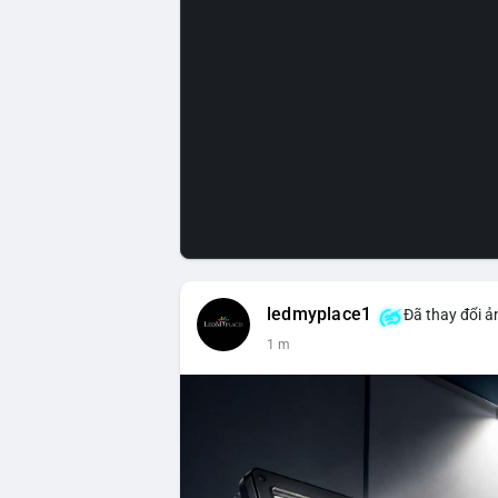
ledmyplace1
Đã thay đổi ả
1 m