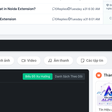
Đi
at in Noida Extension?
0
Replies
Tuesday a31 6:30 AM
ngày
C
 Extension
0
Replies
Tuesday a31 6:01 AM
nh ảnh
Video
Âm thanh
Các tập tin
Thàn
Biểu Đồ Xu Hướng
Danh Sách Theo Dõi
Tín Hiệu