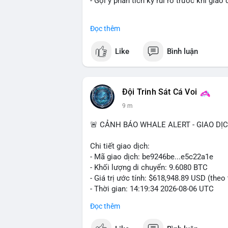
- Gợi ý phân tích kỹ rủi ro trước khi giao 
#binancesquare
#cryptonews
#btc
#mar
Đọc thêm
$btc
Like
Bình luận
#vlikevn
#titanbot
📰 Nguồn: CoinDesk
Đội Trinh Sát Cá Voi
9 m
🚨 CẢNH BÁO WHALE ALERT - GIAO DỊ
Chi tiết giao dịch:
- Mã giao dịch: be9246be...e5c22a1e
- Khối lượng di chuyển: 9.6080 BTC
- Giá trị ước tính: $618,948.89 USD (theo
- Thời gian: 14:19:34 2026-08-06 UTC
Đọc thêm
Nhận định phân tích hành vi của Cá voi d
đương gần 619 nghìn USD, chưa quá lớn để