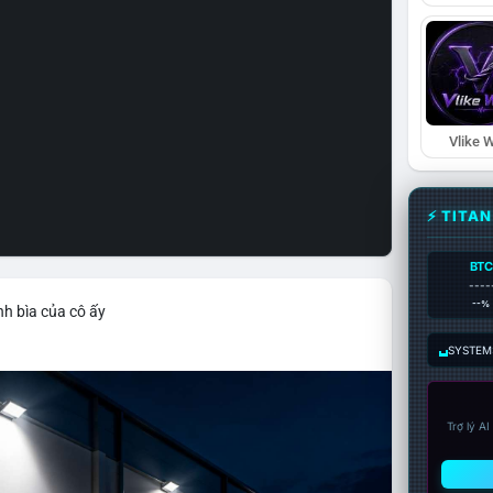
Vlike W
⚡ TITA
BTC
----
--%
nh bìa của cô ấy
SYSTEM:
Trợ lý A