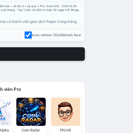
ểm live = số dư ví + ký quỹ + PnL chưa chốt · Chốt 12:00
 cuối tháng · Top 1 trên 20.000 đ nhận 30 ngày VIP Whale.
hưa có thành viên giao dịch Paper trong tháng.
Auto-refresh (30s)
Refresh Now
h viên Pro
 Alpha
Coin Radar
Phí Hồ