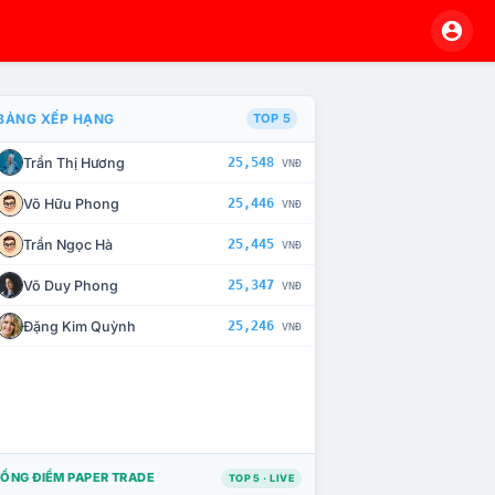
BẢNG XẾP HẠNG
TOP 5
Trần Thị Hương
25,548
VNĐ
À CHẾ TÀI XỬ LÝ VI PHẠM
Võ Hữu Phong
25,446
VNĐ
Trần Ngọc Hà
25,445
VNĐ
Võ Duy Phong
25,347
VNĐ
Đặng Kim Quỳnh
25,246
VNĐ
ỔNG ĐIỂM PAPER TRADE
TOP 5 · LIVE