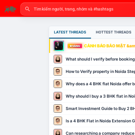
LATEST THREADS
HOTTEST THREADS
CẢNH BÁO BẢO MẬT &amp
VÀNG
What should I verify before booking
How to Verify property in Noida Ste
Why does a 4 BHK flat Noida offer b
Why should I buy a 3 BHK flat in No
Smart Investment Guide to Buy 2 BH
Is a 4 BHK Flat in Noida Extension
Can researching a company reduce