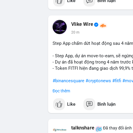
Like
Bình luận
nhiên, việc di chuyển một lượng BTC tập 
khởi đầu cho chiến dịch gom hàng hoặc 
nhận chuyển vào ví lạnh, khả năng cao cá
thông. Ngược lại, nếu dòng tiền đổ về ví 
Vlike Wire
lời ngắn hạn.
20 m
Lời khuyên cho nhà đầu tư nhỏ lẻ: Theo d
Step App chấm dứt hoạt động sau 4 năm
rút khỏi sàn với tần suất tăng, đó là tín
động theo cảm xúc, ưu tiên quản trị rủi r
- Step App, dự án move‑to‑earn, sẽ ngừn
- Dự án đã hoạt động trong 4 năm trước 
#9dot608btc
#619kusd
#vilanh
#dichuye
- Token FITFI hiện đang giao dịch 99,9%
#binancesquare
#cryptonews
#fitfi
#mov
Đọc thêm
$fitfi
Like
Bình luận
#vlikevn
#titanbot
📰 Nguồn: Cointelegraph
talknshare
Đã thay đổi ảnh 