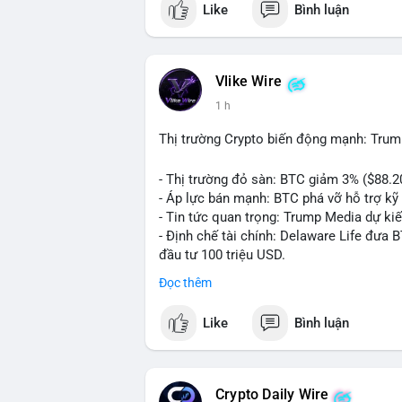
Like
Bình luận
💬 DÒNG CHẢY TIN TỨC & TRUYỀN THÔNG:
ngồi ăn ở khách sạn 5*" (từ bài đăng Bin
token Solana tăng 250% FDV. Cập nhật v
Vlike Wire
💡 NHẬN ĐỊNH & KHUYẾN NGHỊ: Tâm lý th
1 h
xu hướng memecoin và tin tức tích cực (B
cày SPCX và SAGA vẫn cao. Cần theo dõi 
Thị trường Crypto biến động mạnh: Trum
nhân.
- Thị trường đỏ sàn: BTC giảm 3% ($88.2
📊 Nguồn: Radar Tâm Lý Thị Trường
- Áp lực bán mạnh: BTC phá vỡ hỗ trợ kỹ 
- Tin tức quan trọng: Trump Media dự ki
- Định chế tài chính: Delaware Life đưa 
đầu tư 100 triệu USD.
- Pháp lý: CEO Coinbase thúc đẩy khung 
Đọc thêm
#binancesquare
#cryptonews
#btc
#eth
Like
Bình luận
$btc $eth $sol $xrp
#vlikevn
#titanbot
Crypto Daily Wire