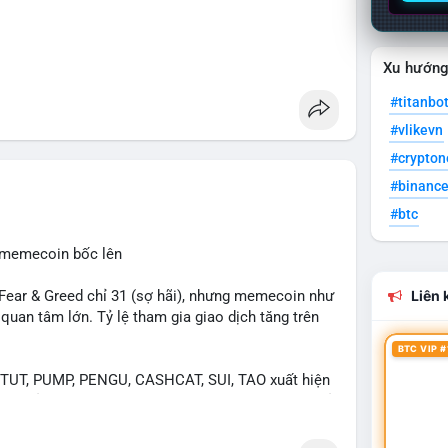
Xu hướn
#titanbo
#vlikevn
#crypto
#binanc
#btc
, memecoin bốc lên
ear & Greed chỉ 31 (sợ hãi), nhưng memecoin như
Liên k
an tâm lớn. Tỷ lệ tham gia giao dịch tăng trên
BTC VIP #
UT, PUMP, PENGU, CASHCAT, SUI, TAO xuất hiện
. Chủ đề "tăng giá nhanh" và "bài toán mới" là chủ
ng hấp dẫn.