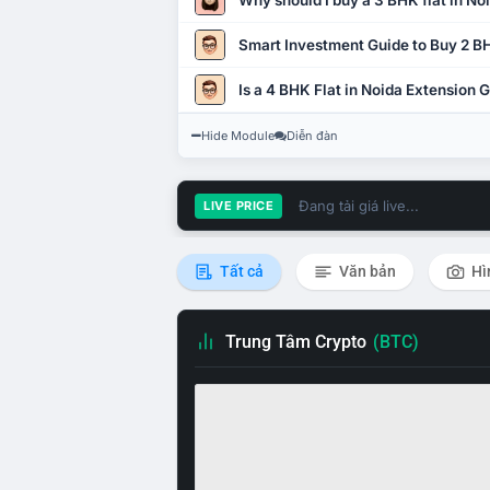
Why should I buy a 3 BHK flat in No
Smart Investment Guide to Buy 2 BH
Is a 4 BHK Flat in Noida Extension
Hide Module
Diễn đàn
Đang tải giá live...
LIVE PRICE
Tất cả
Văn bản
Hì
Trung Tâm Crypto
(BTC)