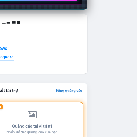
g ▁ ▂ ▃ ▄
t
news
esquare
ết tài trợ
Đăng quảng cáo
1
Quảng cáo tại vị trí #1
Nhấn để đặt quảng cáo của bạn