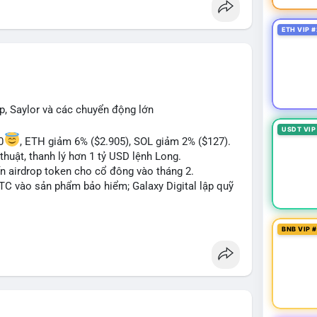
 Bàn tán về "long SAGA", "short SPCX", và "đã
ance Square). Tin tức về BIP-110 Bitcoin và SKR
ETH VIP #
ề airdrop MMT và tích hợp BNB Smart Chain.
ị trường phân cực. Sợ hãi do chỉ số thấp nhưng
TC ETF, SKR) tạo áp lực lên giá. Rủi ro từ các đề
xu hướng "long" hoặc "short" theo chiến lược cá
p, Saylor và các chuyển động lớn
USDT VIP
0
, ETH giảm 6% ($2.905), SOL giảm 2% ($127).
thuật, thanh lý hơn 1 tỷ USD lệnh Long.
ến airdrop token cho cổ đông vào tháng 2.
BTC vào sản phẩm bảo hiểm; Galaxy Digital lập quỹ
pháp lý tại Davos; Bồ Đào Nha chặn Polymarket.
BNB VIP 
#sol
#xrp