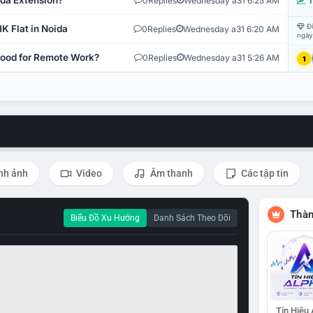
ida Extension?
0
Replies
Wednesday a31 6:25 AM
T
Đi
K Flat in Noida
0
Replies
Wednesday a31 6:20 AM
ngày
 Good for Remote Work?
0
Replies
Wednesday a31 5:26 AM
1
nh ảnh
Video
Âm thanh
Các tập tin
Thàn
Biểu Đồ Xu Hướng
Danh Sách Theo Dõi
Tín Hiệu