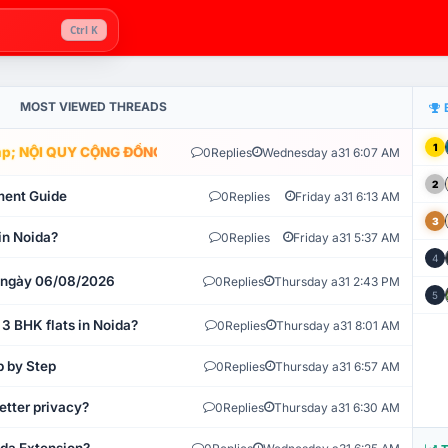
Ctrl K
MOST VIEWED THREADS
1
; NỘI QUY CỘNG ĐỒNG VLIKE.VN: HỆ THỐNG GIÁM SÁT TỰ ĐỘNG V
0
Replies
Wednesday a31 6:07 AM
2
ment Guide
0
Replies
Friday a31 6:13 AM
3
in Noida?
0
Replies
Friday a31 5:37 AM
4
t ngày 06/08/2026
0
Replies
Thursday a31 2:43 PM
5
 3 BHK flats in Noida?
0
Replies
Thursday a31 8:01 AM
p by Step
0
Replies
Thursday a31 6:57 AM
etter privacy?
0
Replies
Thursday a31 6:30 AM