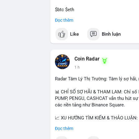
$btc $eth
Đọc thêm
#vlikevn
#titanbot
Like
Bình luận
📰 Nguồn: CoinDesk
Coin Radar
1 h
Radar Tâm Lý Thị Trường: Tâm lý sợ hãi
📊 CHỈ SỐ SỢ HÃI & THAM LAM: Chỉ số F
PUMP, PENGU, CASHCAT vẫn thu hút sự qu
các nền tảng như Binance Square.
📈 XU HƯỚNG TÌM KIẾM & THẢO LUẬN: T
nhiều trong tìm kiếm Việt Nam và quốc tế
Đọc thêm
đề hấp dẫn. Bàn tán về SPCX và SAGA cũ