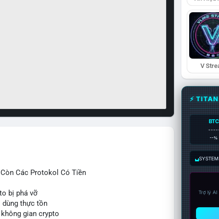
V Str
⚡ TITA
BTC
----
--%
SYSTEM:
ỉ Còn Các Protokol Có Tiền
to bị phá vỡ
Trợ lý A
i dùng thực tồn
 không gian crypto