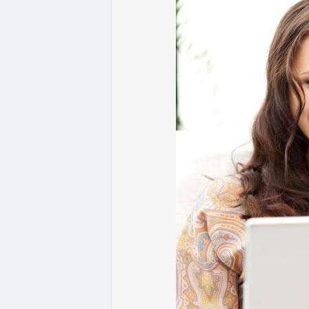
- Quy định & Pháp lý: Brazil công bố quy
24h đối với các giao dịch crypto trên 1
hoặc ví tự quản. Fork BIP-110 của Bitcoi
hashpower, khoảng cách giữa các block k
Lời khuyên từ chuyên gia: Thị trường đan
ưu thế. Nhà đầu tư nên tránh FOMO, tập tr
từ dòng vốn ETF (tuần tốt nhất kể từ thán
Xem chi tiết các bài viết đầy đủ tại dòng 
#whalealertbtc
#feargreedindex
#bip110