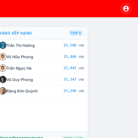
BẢNG XẾP HẠNG
TOP 5
Trần Thị Hương
25,548
VNĐ
À CHẾ TÀI XỬ LÝ VI PHẠM
Võ Hữu Phong
25,446
VNĐ
Trần Ngọc Hà
25,445
VNĐ
Võ Duy Phong
25,347
VNĐ
Đặng Kim Quỳnh
25,246
VNĐ