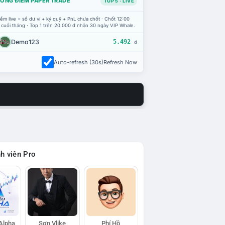
ỔNG ĐIỂM PAPER TRADE
TOP 5 · LIVE
ểm live = số dư ví + ký quỹ + PnL chưa chốt · Chốt 12:00
 cuối tháng · Top 1 trên 20.000 đ nhận 30 ngày VIP Whale.
Demo123
5.492
đ
Auto-refresh (30s)
Refresh Now
h viên Pro
 Alpha
Sơn Vlike
Phí Hồ