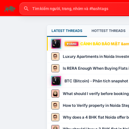
LATEST THREADS
HOTTEST THREADS
CẢNH BÁO BẢO MẬT &amp
VÀNG
Luxury Apartments in Noida Invest
Is RERA Enough When Buying Flats 
BTC (Bitcoin) - Phân tích snapsho
What should I verify before booking
How to Verify property in Noida Ste
Why does a 4 BHK flat Noida offer b