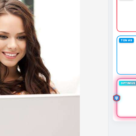
 định mới có hiệu lực từ 1/1/2027, yêu cầu tạm dừng
0.000 USD chuyển sang nhà cung cấp nước ngoài
n khai thác thành công 2 block rồi dừng do thiếu
éo dài nhiều giờ.
g trong giai đoạn tích lũy với tâm lý sợ hãi chiếm
TON #9
ung quản trị rủi ro và chờ đợi tín hiệu rõ ràng hơn
g 4 với 1 tỷ USD) trước khi gia tăng vị thế.
thời gian của Vlike.vn!
fork
#brazilcryptoregulation
#defitvl
OPTIMUS 