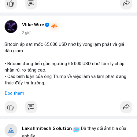
Vlike Wire
2 giờ
Bitcoin áp sát mốc 65.000 USD nhờ kỳ vọng lạm phát và giá
dầu giảm
• Bitcoin đang tiến gần ngưỡng 65.000 USD nhờ tâm lý chấp
nhận rủi ro tăng cao.
• Các bình luận của ông Trump về việc làm và lạm phát đang
thúc đẩy thị trường.
• Giá dầu giảm và các thỏa thuận địa chính trị đang hỗ trợ đà
Đọc thêm
tăng của tài sản rủi ro.
• Hướng đi tiếp theo của BTC phụ thuộc vào việc lợi suất trái
phiếu kho bạc và chỉ số USD có giảm hay không.
#bitcoin
#btc
#cryptonews
#macro
#binancesquare
Lakshmitech Solution
Đã thay đổi ảnh bìa của
$btc
anh ấy