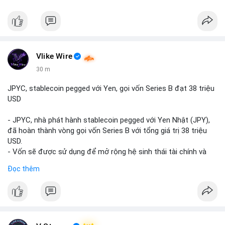
Vlike Wire
30 m
JPYC, stablecoin pegged với Yen, gọi vốn Series B đạt 38 triệu
USD
- JPYC, nhà phát hành stablecoin pegged với Yen Nhật (JPY),
đã hoàn thành vòng gọi vốn Series B với tổng giá trị 38 triệu
USD.
- Vốn sẽ được sử dụng để mở rộng hệ sinh thái tài chính và
Web3 của JPYC.
Đọc thêm
- Mục tiêu là tăng tốc độ przyjęcie của token yen-pegged
JPYC trên toàn cầu.
- Đây là bước tiến quan trọng trong việc phát triển stablecoin
liên quan đến tiền tệ fiat châu Á trong ngành Web3.
#binancesquare
#cryptonews
#jpyc
#stablecoin
#web3
#defi