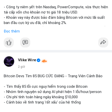
- Công ty niêm yết trên Nasdaq, PowerCompute, vừa thực hiện
tái cấp vốn cho khoản nợ trị giá 18 triệu USD.
- Khoản vay này được bảo đảm bằng Bitcoin với mức lãi suất
ban đầu cực kỳ ưu đãi, chỉ khoảng 2%.
- Động thái này cho thấy xu hướng các doanh nghiệp niêm yết
Đọc thêm
ngày càng tin tưởng sử dụng BTC làm tài sản thế chấp để tối
ưu hóa chi phí tài chính.
#binancesquare
#cryptonews
#btc
#powercompute
#blockchainfinance
Vlike Wire
$btc
2 giờ
#vlikevn
#titanbot
Bitcoin Devs Tìm 85 BUG CỨC ĐẠNG - Trạng Viên Cảnh Báo
📰 Nguồn: Cointelegraph
- Tìm thấy 85 lỗi cực nguy hiểm trong code Bitcoin
- Nhóm tình nguyện sử dụng AI phát hiện 1 lỗi/hour/person
- Chi phí tính toán hàng ngày khoảng $10,000
- Cảnh báo về tình trạng 'rất xấu' của hệ thống