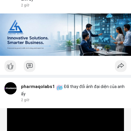
2 giờ
#vlikevn
#titanbot
📰 Nguồn: CoinDesk
pharmaqolabs1
Đã thay đổi ảnh đại diện của anh
ấy
2 giờ