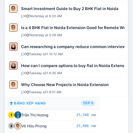
Smart Investment Guide to Buy 2 BHK Flat in Noida
0
Yesterday at 6:20 AM
Is a 4 BHK Flat in Noida Extension Good for Remote Work?
0
Yesterday at 5:26 AM
Can researching a company reduce common interview mi
0
Tuesday a31 10:12 AM
How can I compare options to buy flat in Noida Extension?
0
Tuesday a31 6:30 AM
Why Choose New Projects in Noida Extension
0
Tuesday a31 6:01 AM
BẢNG XẾP HẠNG
TOP 5
Trần Thị Hương
25,548
1
VNĐ
Võ Hữu Phong
25,446
2
VNĐ