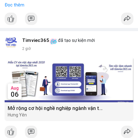
$btc
#btc
Đọc thêm
#vlikevn
#titanbot
📰 Nguồn: CoinDesk
Timviec365
đã tạo sự kiện mới
2 giờ
Aug
06
Mở rộng cơ hội nghề nghiệp ngành vận tải - lái xe với mức lương bứt phá ?
Hưng Yên