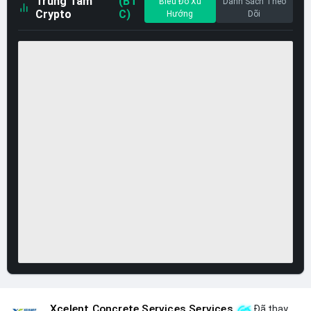
Trung Tâm
(BT
Biểu Đồ Xu
Danh Sách Theo
Crypto
C)
Hướng
Dõi
Xcelent Concrete Services Services
Đã thay