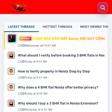
LATEST THREADS
HOTTEST THREADS
MOST VIEWED THRE
CẢNH BÁO BẢO MẬT &amp; NỘI QUY CỘNG ĐỒN
VÀNG
0
Wednesday a31 6:07 AM
What should I verify before booking 3 BHK flats in Noida?
0
Today at 8:01 AM
How to Verify property in Noida Step by Step
0
Today at 6:57 AM
Why does a 4 BHK flat Noida offer better privacy?
0
Today at 6:30 AM
Why should I buy a 3 BHK flat in Noida Extension?
0
Yesterday at 6:25 AM