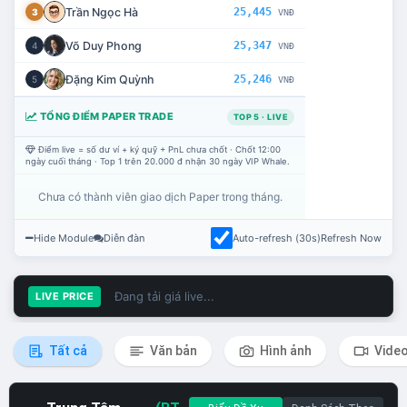
Trần Ngọc Hà
25,445
3
VNĐ
Võ Duy Phong
25,347
4
VNĐ
Đặng Kim Quỳnh
25,246
5
VNĐ
TỔNG ĐIỂM PAPER TRADE
TOP 5 · LIVE
Điểm live = số dư ví + ký quỹ + PnL chưa chốt · Chốt 12:00
ngày cuối tháng · Top 1 trên 20.000 đ nhận 30 ngày VIP Whale.
Chưa có thành viên giao dịch Paper trong tháng.
Hide Module
Diễn đàn
Auto-refresh (30s)
Refresh Now
Đang tải giá live...
LIVE PRICE
Tất cả
Văn bản
Hình ảnh
Vide