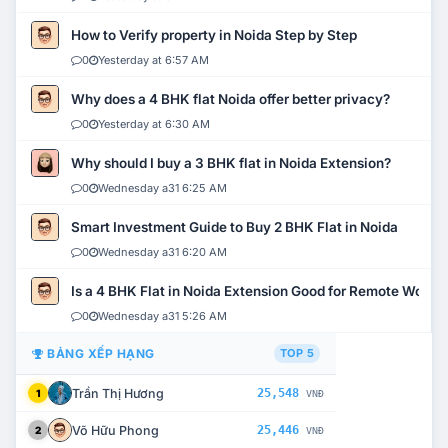
How to Verify property in Noida Step by Step
0
Yesterday at 6:57 AM
Why does a 4 BHK flat Noida offer better privacy?
0
Yesterday at 6:30 AM
Why should I buy a 3 BHK flat in Noida Extension?
0
Wednesday a31 6:25 AM
Smart Investment Guide to Buy 2 BHK Flat in Noida
0
Wednesday a31 6:20 AM
Is a 4 BHK Flat in Noida Extension Good for Remote Work?
0
Wednesday a31 5:26 AM
BẢNG XẾP HẠNG
TOP 5
Trần Thị Hương
25,548
1
VNĐ
Võ Hữu Phong
25,446
2
VNĐ