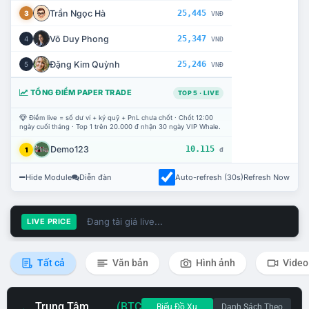
Trần Ngọc Hà
25,445
3
VNĐ
Võ Duy Phong
25,347
4
VNĐ
Đặng Kim Quỳnh
25,246
5
VNĐ
TỔNG ĐIỂM PAPER TRADE
TOP 5 · LIVE
Điểm live = số dư ví + ký quỹ + PnL chưa chốt · Chốt 12:00
ngày cuối tháng · Top 1 trên 20.000 đ nhận 30 ngày VIP Whale.
Demo123
10.115
1
đ
Hide Module
Diễn đàn
Auto-refresh (30s)
Refresh Now
Đang tải giá live...
LIVE PRICE
Tất cả
Văn bản
Hình ảnh
Video
Trung Tâm
(BTC
Biểu Đồ Xu
Danh Sách Theo