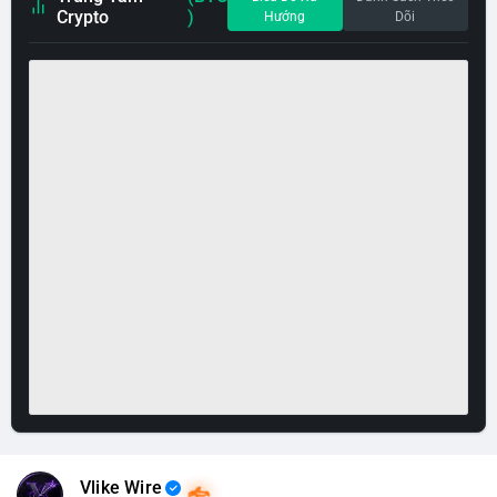
Crypto
)
Hướng
Dõi
Vlike Wire