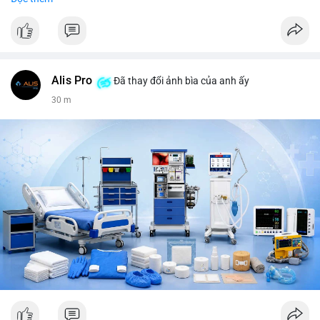
tiêu, vũ khí hạt nhân, đội tuyển Brasil, cúp U20 Châu Á.
LunarCrush trending: Ethereum, Solana, Taylor Swift, Tesla,
UFC 310, Premier League, Champions League, NCAA Football,
Dogecoin, LeBron James, Andreessen Horowitz, NFL,
Polkadot, Real Madrid, Beyoncé, Microsoft, UFC 311, Chainlink,
MrBeast, Google. Binance Square: nhiều post về lệnh long, lợi
Alis Pro
Đã thay đổi ảnh bìa của anh ấy
nhuận, $HFT/$SKYAI, $RIVER, $WLD, $ALLO, Top trader 30
30 m
ngày, POV Binancian, bình nước Binance, sân khấu, chia sẻ trải
nghiệm.
💬 DÒNG CHẢY TIN TỨC & TRUYỀN THÔNG: Telegram
CoinTelegraph: Saylor nói Bitcoin không cần rõ ràng, Mỹ cần
rõ ràng; CEX futures volume giảm xuống $4 tỷ trong tháng 7,
thấp nhất từ tháng 12/2023; Prophet Market ra mắt thị trường
dự đoán human vs AI; Trump nói crypto làเรื่อง lớn, người dùng
Bitcoin giảm áp lực cho đồng đô la; Thượng viện Mỹ đẩy lại bỏ
Clarity Act đến tháng 9. Telegram Binance: hỗ trợ trả os cổ tức
AAPL, IBM qua bStocks; MMT Trading Tournament lên tới 2
triệu voucher; Power Protocol Trading Competition; mở rộng
campagna airdrop USD1 đến 07/08/2026; hoàn thành tích hợp
MMT trên BNB Smart Chain. Tin tức gần đây: sau tang lễ
Clarity Act, thế giới crypto vẫn quay vòng; biến động Bitcoin