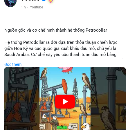
Xem chi tiết các bài viết đầy đủ tại dòng thời gian của Vlike.vn!
1 h
·
Youtube
#clarityact
#bitcoinfutures
#whalealert
#wintermutesec
#fearandgreedindex
Nguồn gốc và cơ chế hình thành hệ thống Petrodollar
Hệ thống Petrodollar ra đời dựa trên thỏa thuận chiến lược
giữa Hoa Kỳ và các quốc gia xuất khẩu dầu mỏ, chủ yếu là
Saudi Arabia. Cơ chế này yêu cầu thanh toán dầu mỏ bằng
đồng USD, tạo ra nhu cầu khổng lồ và duy trì vị thế độc tôn của
Đọc thêm
đồng tiền này trong thương mại quốc tế. Sự thống trị của
Petrodollar đóng vai trò then chốt trong việc củng cố sức
mạnh tài chính Mỹ và ảnh hưởng trực tiếp đến dòng vốn toàn
cầu.
🎥 Xem video trực tiếp tại:
Nguồn: Cú Thông Thái