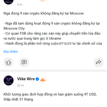
6 m
Nga đóng 9 sàn crypto không đăng ký tại Moscow
- Nga đã tạm dừng hoạt động 9 sàn crypto không đăng ký tại
Moscow City
- Cơ quan FSB cho rằng các sàn này giúp chuyển tiền lừa đảo
ra nước qua trung tâm gọi ở Ukraine
- Hành động là phần mở rộng cuộcปราบปราม tài chính số của
Nga
Đọc thêm
$btc $eth
#vlikevn
#titanbot
📰 Nguồn: Cointelegraph
Vlike Wire
22 m
Khối lượng giao dịch hợp đồng vô hạn giảm xuống 4T USD,
thấp nhất 31 tháng