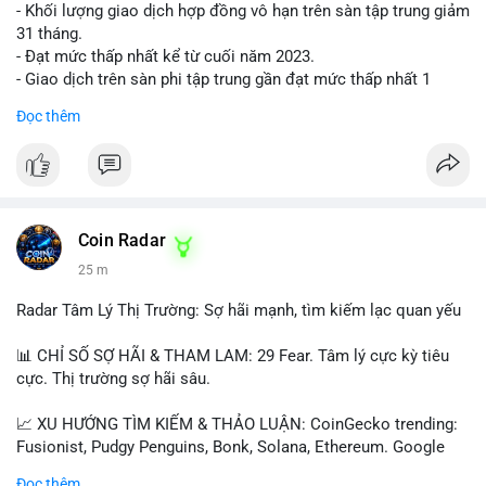
- Khối lượng giao dịch hợp đồng vô hạn trên sàn tập trung giảm
31 tháng.
- Đạt mức thấp nhất kể từ cuối năm 2023.
- Giao dịch trên sàn phi tập trung gần đạt mức thấp nhất 1
năm.
Đọc thêm
#binancesquare
#cryptonews
#cex
#futures
$btc $eth
#vlikevn
#titanbot
Coin Radar
25 m
📰 Nguồn: Cointelegraph
Radar Tâm Lý Thị Trường: Sợ hãi mạnh, tìm kiếm lạc quan yếu
📊 CHỈ SỐ SỢ HÃI & THAM LAM: 29 Fear. Tâm lý cực kỳ tiêu
cực. Thị trường sợ hãi sâu.
📈 XU HƯỚNG TÌM KIẾM & THẢO LUẬN: CoinGecko trending:
Fusionist, Pudgy Penguins, Bonk, Solana, Ethereum. Google
Trends Việt Nam: vietnam vs cambodia, cà phê, thành lộc, hồ
Đọc thêm