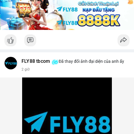
lời ngắn hạn sẽ gia tăng.
Lời khuyên: Nhà đầu tư nhỏ lẻ nên theo dõi sát các khối xác
nhận tiếp theo của TxID này. Nếu BTC được chuyển tiếp lên
sàn trong vòng 24 giờ, hãy thận trọng với nhịp điều chỉnh.
Ngược lại, nếu giao dịch kết thúc ở ví lạnh, đây là tín hiệu củng
cố cho xu hướng tăng trung hạn.
#29btc
#vilanh
#tichluydaihan
#btcmempool
#giaodichlon
FLY88 tbcom
Đã thay đổi ảnh đại diện của anh ấy
2 giờ