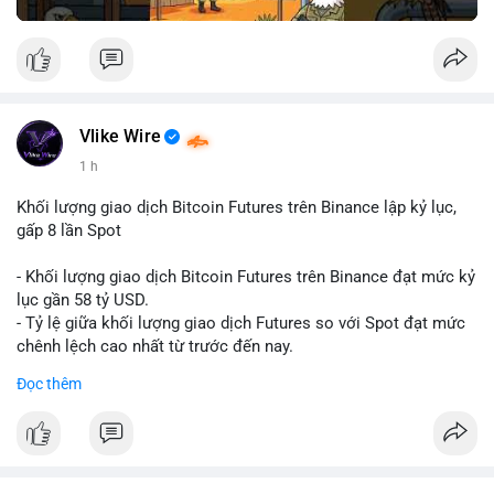
Vlike Wire
1 h
Khối lượng giao dịch Bitcoin Futures trên Binance lập kỷ lục,
gấp 8 lần Spot
- Khối lượng giao dịch Bitcoin Futures trên Binance đạt mức kỷ
lục gần 58 tỷ USD.
- Tỷ lệ giữa khối lượng giao dịch Futures so với Spot đạt mức
chênh lệch cao nhất từ trước đến nay.
- Khối lượng giao dịch Futures hiện cao gấp 8 lần so với giao
Đọc thêm
dịch Spot.
#binance
#btc
#cryptonews
#bitcoin
#futures
$btc