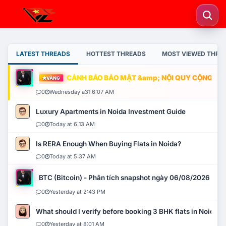
LATEST THREADS
HOTTEST THREADS
MOST VIEWED THRE
CẢNH BÁO BẢO MẬT &amp; NỘI QUY CỘNG ĐỒNG
VÀNG
0
Wednesday a31 6:07 AM
Luxury Apartments in Noida Investment Guide
0
Today at 6:13 AM
Is RERA Enough When Buying Flats in Noida?
0
Today at 5:37 AM
BTC (Bitcoin) - Phân tích snapshot ngày 06/08/2026
0
Yesterday at 2:43 PM
What should I verify before booking 3 BHK flats in Noida?
0
Yesterday at 8:01 AM