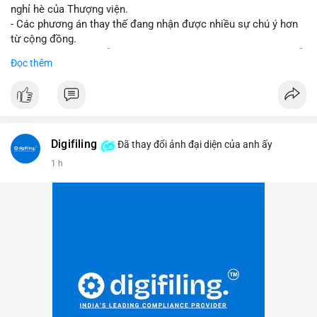
nghỉ hè của Thượng viện.
- Các phương án thay thế đang nhận được nhiều sự chú ý hơn
từ cộng đồng.
- Thị trường crypto vẫn tiếp tục vận động bất chấp sự chậm trễ
Đọc thêm
về pháp lý.
#binancesquare
#cryptonews
#regulation
#uspolitics
$btc $eth
Digifiling
Đã thay đổi ảnh đại diện của anh ấy
#vlikevn
#titanbot
1 h
📰 Nguồn: CoinDesk