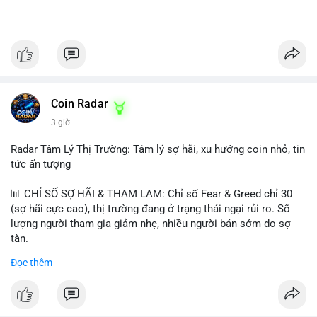
Coin Radar
3 giờ
Radar Tâm Lý Thị Trường: Tâm lý sợ hãi, xu hướng coin nhỏ, tin
tức ấn tượng
📊 CHỈ SỐ SỢ HÃI & THAM LAM: Chỉ số Fear & Greed chỉ 30
(sợ hãi cực cao), thị trường đang ở trạng thái ngại rủi ro. Số
lượng người tham gia giảm nhẹ, nhiều người bán sớm do sợ
tàn.
Đọc thêm
📈 XU HƯỚNG TÌM KIẾM & THẢO LUẬN: Biconomy (BICO),
Pudgy Penguins (PENGU), Bitcoin SV (BSV) và Kaspa (KAS) là
coin được tìm kiếm nhiều nhất. Chủ đề NFT (Pudgy Penguins),
AI (Hyperliquid) và ổn định (BSV) nổi bật.