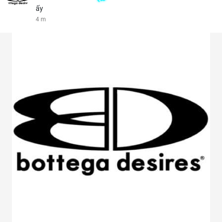
ấy
4 m