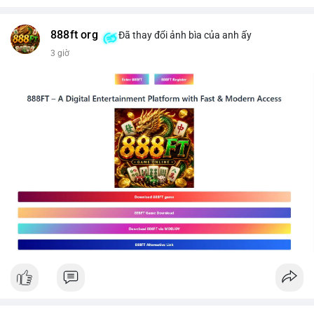
$btc
#289btc
#chuyenvilon
#giaodichchuaxacnhan
#biendongcung
#mucgia64963
#vlikevn
#titanbot
888ft org
Đã thay đổi ảnh bìa của anh ấy
3 giờ
📰 Nguồn: CoinDesk