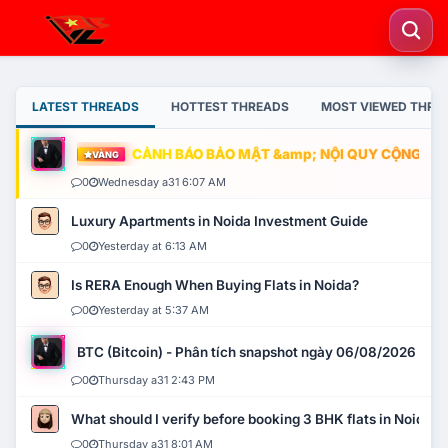
LATEST THREADS
HOTTEST THREADS
MOST VIEWED THRE
CẢNH BÁO BẢO MẬT &amp; NỘI QUY CỘNG ĐỒNG
VÀNG
0
Wednesday a31 6:07 AM
Luxury Apartments in Noida Investment Guide
0
Yesterday at 6:13 AM
Is RERA Enough When Buying Flats in Noida?
0
Yesterday at 5:37 AM
BTC (Bitcoin) - Phân tích snapshot ngày 06/08/2026
0
Thursday a31 2:43 PM
What should I verify before booking 3 BHK flats in Noida?
0
Thursday a31 8:01 AM