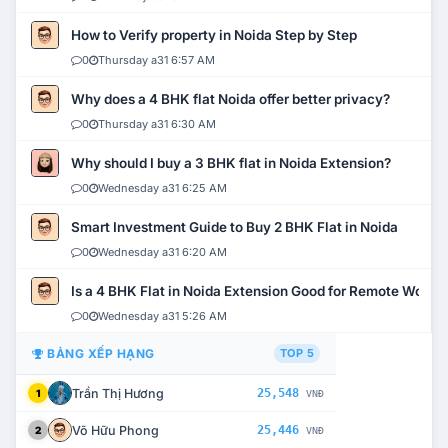
How to Verify property in Noida Step by Step
0
Thursday a31 6:57 AM
Why does a 4 BHK flat Noida offer better privacy?
0
Thursday a31 6:30 AM
Why should I buy a 3 BHK flat in Noida Extension?
0
Wednesday a31 6:25 AM
Smart Investment Guide to Buy 2 BHK Flat in Noida
0
Wednesday a31 6:20 AM
Is a 4 BHK Flat in Noida Extension Good for Remote Work?
0
Wednesday a31 5:26 AM
BẢNG XẾP HẠNG
TOP 5
Trần Thị Hương
25,548
1
VNĐ
Võ Hữu Phong
25,446
2
VNĐ