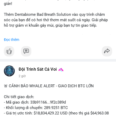
giản!
📰 Nguồn: CoinDesk
Thêm Dentabiome Bad Breath Solution vào quy trình chăm
sóc của bạn để có hơi thở thơm mát suốt cả ngày. Giải pháp
hỗ trợ giảm vi khuẩn gây mùi, giúp bạn tự tin giao tiếp.
Bắt đầu ngay hôm nay với bước chăm sóc nhỏ nhưng hiệu quả
Đọc thêm
lớn cho nụ cười khỏe mạnh.
#dentabiome
#badbreathsolution
#hoithothommat
#chamsocrangmieng
#suckhoerangmieng
#nucuoitutin
Đội Trinh Sát Cá Voi
2 giờ
🚨 CẢNH BÁO WHALE ALERT - GIAO DỊCH BTC LỚN
Chi tiết giao dịch:
- Mã giao dịch: 33b91166...9f2c389d
- Khối lượng di chuyển: 289.9251 BTC
- Giá trị ước tính: $18,834,429.22 USD (theo thị giá $64,963.08