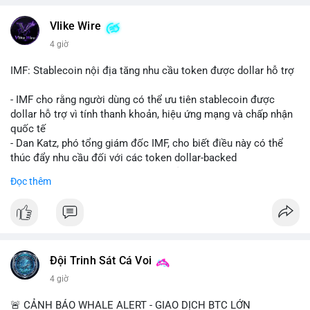
💬 DÒNG CHẢY TIN TỨC & TRUYỀN THÔNG: Bàn tán trên
Vlike Wire
Binance Square tập trung vào lệnh kẹp, dự báo NVDA và Musk
4 giờ
Starship 13. Telegram nhấn mạnh luật mới tại Brazil và tranh
luận về Clearity Act.
IMF: Stablecoin nội địa tăng nhu cầu token được dollar hỗ trợ
💡 NHẬN ĐỊNH & KHUYẾN NGHỊ: Tâm lý ngắn hạn vẫn tiêu
- IMF cho rằng người dùng có thể ưu tiên stablecoin được
cực do sợ hãi, nhưng xu hướng coin nhỏ và tin tức AI/NVIDA
dollar hỗ trợ vì tính thanh khoản, hiệu ứng mạng và chấp nhận
có thể tạo cơ hội mua sớm. Cần theo dõi sự thay đổi trong
quốc tế
chính sách crypto Mỹ.
- Dan Katz, phó tổng giám đốc IMF, cho biết điều này có thể
thúc đẩy nhu cầu đối với các token dollar-backed
📊 Nguồn: Radar Tâm Lý Thị Trường
- Nhận định được đưa ra trong bối cảnh các quốc gia phát
Đọc thêm
triển stablecoin nội địa
$btc $eth
#vlikevn
#titanbot
Đội Trinh Sát Cá Voi
📰 Nguồn: Cointelegraph
4 giờ
🚨 CẢNH BÁO WHALE ALERT - GIAO DỊCH BTC LỚN