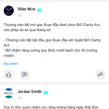
Vlike Wire
1 h
Thượng viện Mỹ mở giai đoạn đầu bình chọn Bill Clarity Act,
cho phép dự án qua tháng tới
- Thượng viện Mỹ bắt đầu giai đoạn đầu xét duyệt Bill Clarity
Act.
- Bill nhằm tăng cường quy định, minh bạch cho thị trường
crypto.
- Đạt 60 phiếu cần thiết để tiến tới tháng tới.
Đọc thêm
- Bill có thể ảnh hưởng pháp lý, hoạt động của các đồng tiền kỹ
thuật số.
#binancesquare
#cryptonews
#regulation
#ussenate
#clarityact
Jordan Smith
$btc $eth
1 h
#vlikevn
#titanbot
Duy trì thói quen chăm sóc răng miệng hằng ngày thật đơn