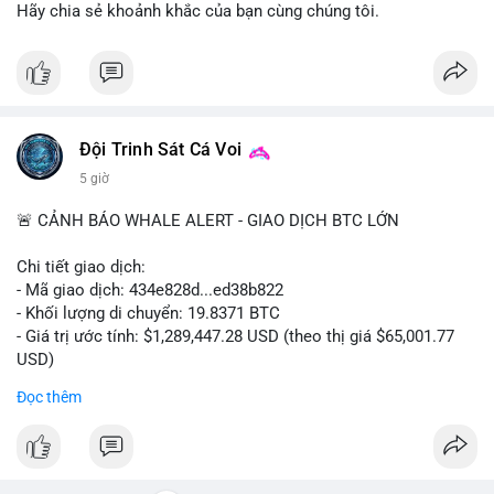
ra.
Hãy chia sẻ khoảnh khắc của bạn cùng chúng tôi.
Lời khuyên cho nhà đầu tư nhỏ lẻ: Quan sát dòng tiền vào/ra
các sàn lớn trong 24-48 giờ tới. Tránh hành động theo cảm
tính; nếu giá giảm nhẹ do tâm lý, có thể là cơ hội nhưng cần
quản lý rủi ro chặt chẽ. Không nên sử dụng đòn bẩy cao trong
thời điểm này.
Đội Trinh Sát Cá Voi
5 giờ
#61dot37btc
#chuyenvilanh
#tichluydaihan
#btcmempool
#aplucban
🚨 CẢNH BÁO WHALE ALERT - GIAO DỊCH BTC LỚN
Chi tiết giao dịch:
- Mã giao dịch: 434e828d...ed38b822
- Khối lượng di chuyển: 19.8371 BTC
- Giá trị ước tính: $1,289,447.28 USD (theo thị giá $65,001.77
USD)
- Thời gian: 05:19:14 2026-08-08 UTC
Đọc thêm
Nhận định phân tích:
Giao dịch gần 1.3 triệu USD được thực hiện trong khung giờ
thanh khoản thấp (sáng sớm UTC) cho thấy chủ ví có chủ đích