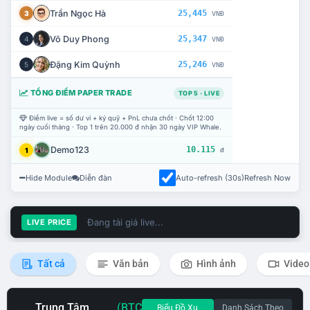
Trần Ngọc Hà
25,445
3
VNĐ
Võ Duy Phong
25,347
4
VNĐ
Đặng Kim Quỳnh
25,246
5
VNĐ
TỔNG ĐIỂM PAPER TRADE
TOP 5 · LIVE
Điểm live = số dư ví + ký quỹ + PnL chưa chốt · Chốt 12:00
ngày cuối tháng · Top 1 trên 20.000 đ nhận 30 ngày VIP Whale.
Demo123
10.115
1
đ
Hide Module
Diễn đàn
Auto-refresh (30s)
Refresh Now
Đang tải giá live...
LIVE PRICE
Tất cả
Văn bản
Hình ảnh
Video
Trung Tâm
(BTC
Biểu Đồ Xu
Danh Sách Theo