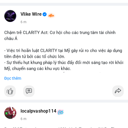
Vlike Wire
6 m
Chậm trễ CLARITY Act: Cơ hội cho các trung tâm tài chính
châu Á
- Việc trì hoãn luật CLARITY tại Mỹ gây rủi ro cho việc áp dụng
tiền điện tử bởi các tổ chức lớn.
- Sự thiếu hụt khung pháp lý thúc đẩy đổi mới sáng tạo rời khỏi
Mỹ, chuyển sang các khu vực khác.
- Các trung tâm tài chính châu Á có cơ hội chiếm lĩnh thị
Đọc thêm
trường khi Mỹ còn đang lúng túng về luật pháp.
#binancesquare
#cryptonews
#regulation
#asia
#blockchain
$btc $eth
localpvashop114
#vlikevn
#titanbot
6 m