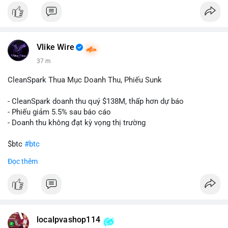
Liên hệ ngay để được tư vấn:
📞 WhatsApp: +1 660 215-8938
✈️ Telegram: @localpvashop
Vlike Wire
37 m
CleanSpark Thua Mục Doanh Thu, Phiếu Sunk
- CleanSpark doanh thu quý $138M, thấp hơn dự báo
- Phiếu giảm 5.5% sau báo cáo
- Doanh thu không đạt kỳ vọng thị trường
$btc
#btc
Đọc thêm
#vlikevn
#titanbot
📰 Nguồn: Cointelegraph
localpvashop114