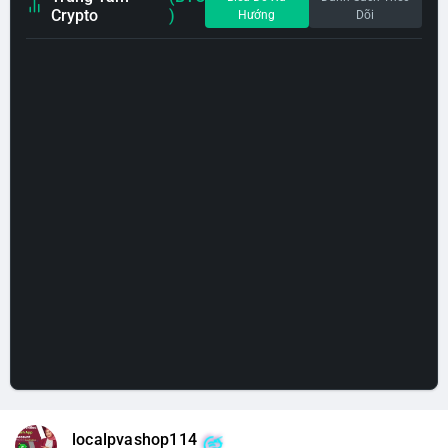
Crypto
)
Hướng
Dõi
localpvashop114