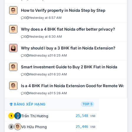
How to Verify property in Noida Step by Step
0
Yesterday at 6:57 AM
Why does a 4 BHK flat Noida offer better privacy?
0
Yesterday at 6:30 AM
Why should I buy a 3 BHK flat in Noida Extension?
0
Wednesday a31 6:25 AM
Smart Investment Guide to Buy 2 BHK Flat in Noida
0
Wednesday a31 6:20 AM
Is a 4 BHK Flat in Noida Extension Good for Remote Work?
0
Wednesday a31 5:26 AM
BẢNG XẾP HẠNG
TOP 5
Trần Thị Hương
25,548
1
VNĐ
Võ Hữu Phong
25,446
2
VNĐ