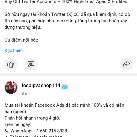
📰 Nguồn: Cointelegraph
Buy Old Twitter Accounts – 100% High-Trust Aged X Profiles
Sở hữu ngay tài khoản Twitter (X) cũ, đã qua kiểm định, có độ
tin cậy cao, phù hợp cho marketing, tăng tương tác hoặc xây
dựng thương hiệu.
Ưu điểm nổi bật:
- Tài khoản aged, có lịch sử hoạt động lâu năm
Đọc thêm
- Hồ sơ hoàn chỉnh, giảm nguy cơ bị khóa
- Hỗ trợ 24/7, phản hồi nhanh chóng
Liên hệ ngay để được tư vấn:
📞 WhatsApp: +1 660 215-8938
✈️ Telegram: @localpvashop
localpvashop114
📧 Email: localpvashop@gmail.com
6 m
Mua tài khoản Facebook Ads đã xác minh 100% và có niên
hạn (aged).
Phản hồi nhanh trong 4 giờ.
Liên hệ ngay:
📞 WhatsApp: +1 660 215-8938