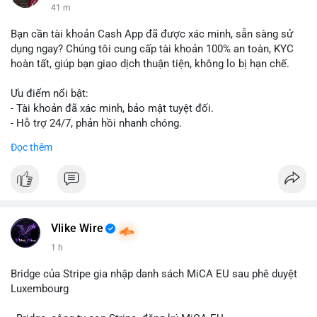
41 m
Bạn cần tài khoản Cash App đã được xác minh, sẵn sàng sử
dụng ngay? Chúng tôi cung cấp tài khoản 100% an toàn, KYC
hoàn tất, giúp bạn giao dịch thuận tiện, không lo bị hạn chế.
Ưu điểm nổi bật:
- Tài khoản đã xác minh, bảo mật tuyệt đối.
- Hỗ trợ 24/7, phản hồi nhanh chóng.
- Giao dịch minh bạch, đáng tin cậy.
Đọc thêm
Liên hệ ngay để được tư vấn và sở hữu tài khoản ngay hôm
nay:
📞 WhatsApp: +1 660 215-8938
✈️ Telegram: @localpvashop
📧 Email: localpvashop@gmail.com
Vlike Wire
1 h
Bridge của Stripe gia nhập danh sách MiCA EU sau phê duyệt
Luxembourg