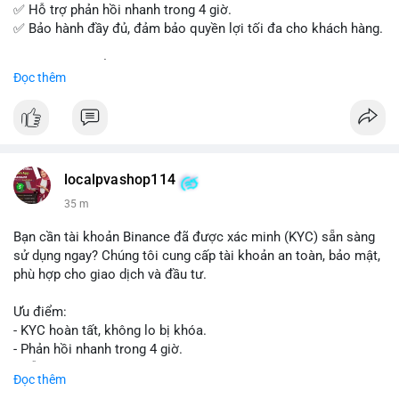
✅ Hỗ trợ phản hồi nhanh trong 4 giờ.
✅ Bảo hành đầy đủ, đảm bảo quyền lợi tối đa cho khách hàng.
Liên hệ ngay để được tư vấn và đặt mua:
Đọc thêm
📞 WhatsApp: +1 660 215-8938
✈️ Telegram: @localpvashop
📧 Email: localpvashop@gmail.com
Mua tài khoản Reddit ngay hôm nay để phát triển chiến dịch
của bạn!
localpvashop114
36 m
Bạn cần tài khoản Binance đã được xác minh (KYC) sẵn sàng
sử dụng ngay? Chúng tôi cung cấp tài khoản an toàn, bảo mật,
phù hợp cho giao dịch và đầu tư.
Ưu điểm:
- KYC hoàn tất, không lo bị khóa.
- Phản hồi nhanh trong 4 giờ.
- Hỗ trợ tận tình 24/7.
Đọc thêm