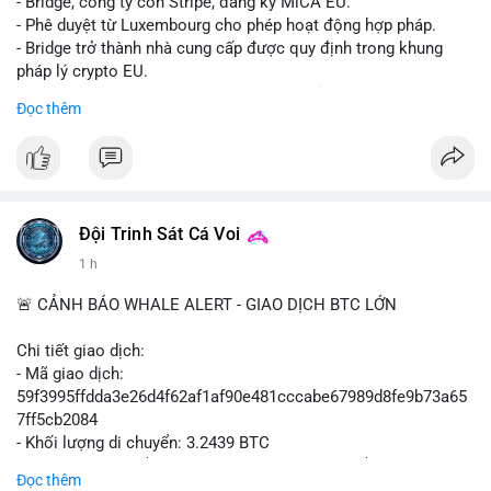
- Bridge, công ty con Stripe, đăng ký MiCA EU.
- Phê duyệt từ Luxembourg cho phép hoạt động hợp pháp.
- Bridge trở thành nhà cung cấp được quy định trong khung
pháp lý crypto EU.
- Tác động: tăng tính minh bạch, uy tín, mở rộng dịch vụ crypto.
Đọc thêm
#binancesquare
#cryptonews
#mica
#stripe
#bridge
#eu
#luxembourg
$btc $eth
Đội Trinh Sát Cá Voi
#vlikevn
#titanbot
1 h
📰 Nguồn: Cointelegraph
🚨 CẢNH BÁO WHALE ALERT - GIAO DỊCH BTC LỚN
Chi tiết giao dịch:
- Mã giao dịch:
59f3995ffdda3e26d4f62af1af90e481cccabe67989d8fe9b73a65
7ff5cb2084
- Khối lượng di chuyển: 3.2439 BTC
- Giá trị ước tính: $210,129.95 USD (theo thị giá $64,777.90
Đọc thêm
USD)