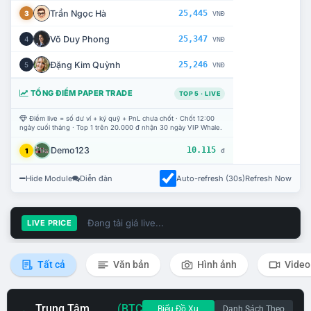
Trần Ngọc Hà
25,445
3
VNĐ
Võ Duy Phong
25,347
4
VNĐ
Đặng Kim Quỳnh
25,246
5
VNĐ
TỔNG ĐIỂM PAPER TRADE
TOP 5 · LIVE
Điểm live = số dư ví + ký quỹ + PnL chưa chốt · Chốt 12:00
ngày cuối tháng · Top 1 trên 20.000 đ nhận 30 ngày VIP Whale.
Demo123
10.115
1
đ
Hide Module
Diễn đàn
Auto-refresh (30s)
Refresh Now
Đang tải giá live...
LIVE PRICE
Tất cả
Văn bản
Hình ảnh
Video
Trung Tâm
(BTC
Biểu Đồ Xu
Danh Sách Theo