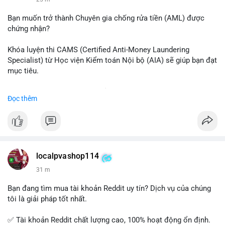
📰 Nguồn: CoinDesk
Bạn muốn trở thành Chuyên gia chống rửa tiền (AML) được
chứng nhận?
Khóa luyện thi CAMS (Certified Anti-Money Laundering
Specialist) từ Học viện Kiểm toán Nội bộ (AIA) sẽ giúp bạn đạt
mục tiêu.
Chương trình được thiết kế bởi các chuyên gia hàng đầu, bao
Đọc thêm
gồm tài liệu toàn diện, câu hỏi thực hành, bài thi thử sát thực
tế và lớp học trực tuyến linh hoạt.
Xây dựng nền tảng kiến thức AML vững chắc và tự tin bước
vào kỳ thi CAMS với sự chuẩn bị tốt nhất.
localpvashop114
Đăng ký ngay hôm nay để nâng cao năng lực và mở rộng cơ
31 m
hội nghề nghiệp trong lĩnh vực tài chính!
Bạn đang tìm mua tài khoản Reddit uy tín? Dịch vụ của chúng
tôi là giải pháp tốt nhất.
✅ Tài khoản Reddit chất lượng cao, 100% hoạt động ổn định.