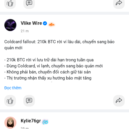
📧 Email: localpvashop@gmail.com
Đặt mua ngay hôm nay để sở hữu tài khoản Telegram
premium, PVA, aged với giá tốt nhất!
Vlike Wire
21 m
Coldcard fallout: 210k BTC rời ví lâu dài, chuyển sang bảo
quản mới
- 210k BTC rời ví lưu trữ dài hạn trong tuần qua
- Dùng Coldcard, ví lạnh, chuyển sang bảo quản mới
- Không phải bán, chuyển đổi cách giữ tài sản
- Thị trường nhận thấy xu hướng bảo mật tăng
- BTC tiếp tục giữ vị trí dẫn đầu
Đọc thêm
#binancesquare
#cryptonews
#btc
$btc
#vlikevn
#titanbot
Kylie76gr
25 m