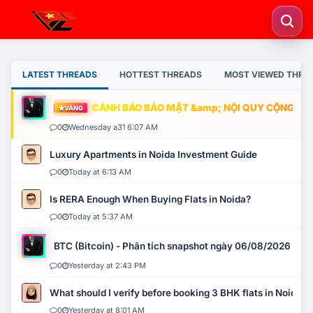
LATEST THREADS
HOTTEST THREADS
MOST VIEWED THRE
CẢNH BÁO BẢO MẬT &amp; NỘI QUY CỘNG ĐỒNG
VÀNG
0
Wednesday a31 6:07 AM
Luxury Apartments in Noida Investment Guide
0
Today at 6:13 AM
Is RERA Enough When Buying Flats in Noida?
0
Today at 5:37 AM
BTC (Bitcoin) - Phân tích snapshot ngày 06/08/2026
0
Yesterday at 2:43 PM
What should I verify before booking 3 BHK flats in Noida?
0
Yesterday at 8:01 AM