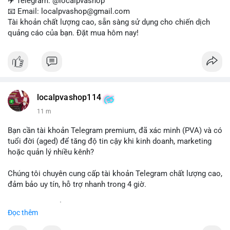
✈️ Telegram: @localpvashop
📧 Email: localpvashop@gmail.com
Tài khoản chất lượng cao, sẵn sàng sử dụng cho chiến dịch
quảng cáo của bạn. Đặt mua hôm nay!
localpvashop114
11 m
Bạn cần tài khoản Telegram premium, đã xác minh (PVA) và có
tuổi đời (aged) để tăng độ tin cậy khi kinh doanh, marketing
hoặc quản lý nhiều kênh?
Chúng tôi chuyên cung cấp tài khoản Telegram chất lượng cao,
đảm bảo uy tín, hỗ trợ nhanh trong 4 giờ.
Liên hệ ngay để được tư vấn và nhận ưu đãi:
Đọc thêm
📞 WhatsApp: +1 660 215-8938
✈️ Telegram: @localpvashop