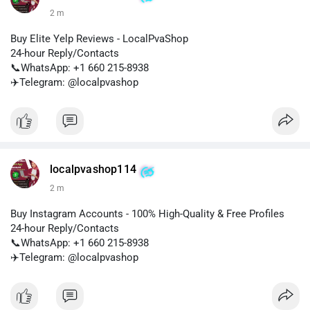
2 m
Buy Elite Yelp Reviews - LocalPvaShop
24-hour Reply/Contacts
📞WhatsApp: +1 660 215-8938
✈️Telegram: @localpvashop
localpvashop114
2 m
Buy Instagram Accounts - 100% High-Quality & Free Profiles
24-hour Reply/Contacts
📞WhatsApp: +1 660 215-8938
✈️Telegram: @localpvashop