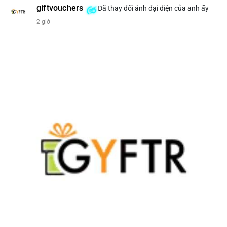
giftvouchers
Đã thay đổi ảnh đại diện của anh ấy
#207btc
#chuyenvilanh
#aplucban
#btcusd64k
#mempoolflow
2 giờ