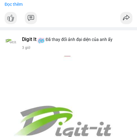
- Giá trị ước tính: $551,448.77 USD (theo thị giá $64,987.67
Đọc thêm
USD)
- Thời gian: 16:19:44 2026-08-07 UTC
Nhận định phân tích hành vi của Cá voi dựa trên giao dịch này
(ví dụ: chuyển dịch lượng lớn coin, gom hàng ví lạnh, áp lực
bán tiềm năng...) và tác động tâm lý thị trường.
Digit It
Đã thay đổi ảnh đại diện của anh ấy
3 giờ
Lời khuyên ngắn gọn cho nhà đầu tư nhỏ lẻ.
#8.4854BTC
#551kusd
#chuyenvilon
#mempoolbtc
#dongtiencavoi