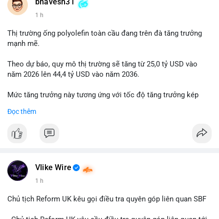
📰 Nguồn: Cointelegraph
bhavesh31
1 h
Thị trường ống polyolefin toàn cầu đang trên đà tăng trưởng
mạnh mẽ.
Theo dự báo, quy mô thị trường sẽ tăng từ 25,0 tỷ USD vào
năm 2026 lên 44,4 tỷ USD vào năm 2036.
Mức tăng trưởng này tương ứng với tốc độ tăng trưởng kép
hàng năm (CAGR) đạt 5,9% trong giai đoạn dự báo.
Đọc thêm
Đây là tín hiệu tích cực cho các nhà sản xuất, nhà phân phối và
nhà đầu tư trong ngành vật liệu xây dựng và hạ tầng.
Bạn đánh giá thế nào về tiềm năng của dòng sản phẩm ống
nhựa polyolefin trong tương lai?
Vlike Wire
1 h
Chủ tịch Reform UK kêu gọi điều tra quyên góp liên quan SBF