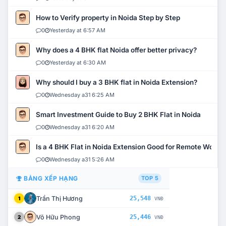
How to Verify property in Noida Step by Step
0
Yesterday at 6:57 AM
Why does a 4 BHK flat Noida offer better privacy?
0
Yesterday at 6:30 AM
Why should I buy a 3 BHK flat in Noida Extension?
0
Wednesday a31 6:25 AM
Smart Investment Guide to Buy 2 BHK Flat in Noida
0
Wednesday a31 6:20 AM
Is a 4 BHK Flat in Noida Extension Good for Remote Work?
0
Wednesday a31 5:26 AM
BẢNG XẾP HẠNG
TOP 5
Trần Thị Hương
25,548
1
VNĐ
Võ Hữu Phong
25,446
2
VNĐ