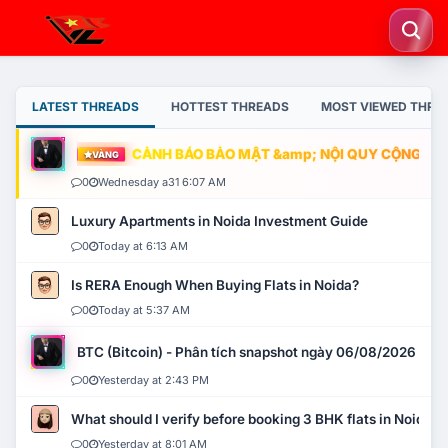
LATEST THREADS
HOTTEST THREADS
MOST VIEWED THRE
CẢNH BÁO BẢO MẬT &amp; NỘI QUY CỘNG ĐỒNG
VÀNG
0
Wednesday a31 6:07 AM
Luxury Apartments in Noida Investment Guide
0
Today at 6:13 AM
Is RERA Enough When Buying Flats in Noida?
0
Today at 5:37 AM
BTC (Bitcoin) - Phân tích snapshot ngày 06/08/2026
0
Yesterday at 2:43 PM
What should I verify before booking 3 BHK flats in Noida?
0
Yesterday at 8:01 AM