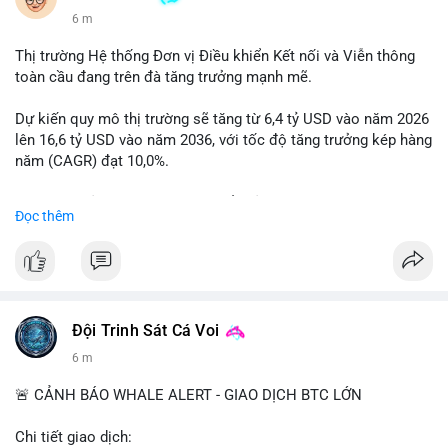
6 m
Thị trường Hệ thống Đơn vị Điều khiển Kết nối và Viễn thông
toàn cầu đang trên đà tăng trưởng mạnh mẽ.
Dự kiến quy mô thị trường sẽ tăng từ 6,4 tỷ USD vào năm 2026
lên 16,6 tỷ USD vào năm 2036, với tốc độ tăng trưởng kép hàng
năm (CAGR) đạt 10,0%.
Sự tăng trưởng này được thúc đẩy bởi nhu cầu ngày càng cao
Đọc thêm
trong các lĩnh vực ô tô, logistics và thiết bị thông minh.
Doanh nghiệp cần theo dõi xu hướng này để nắm bắt cơ hội
đầu tư và phát triển giải pháp kết nối tiên tiến.
Đội Trinh Sát Cá Voi
6 m
🚨 CẢNH BÁO WHALE ALERT - GIAO DỊCH BTC LỚN
Chi tiết giao dịch: