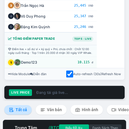
Trần Ngọc Hà
25,445
3
VNĐ
Võ Duy Phong
25,347
4
VNĐ
Đặng Kim Quỳnh
25,246
5
VNĐ
TỔNG ĐIỂM PAPER TRADE
TOP 5 · LIVE
Điểm live = số dư ví + ký quỹ + PnL chưa chốt · Chốt 12:00
ngày cuối tháng · Top 1 trên 20.000 đ nhận 30 ngày VIP Whale.
Demo123
10.115
1
đ
Hide Module
Diễn đàn
Auto-refresh (30s)
Refresh Now
Đang tải giá live...
LIVE PRICE
Tất cả
Văn bản
Hình ảnh
Video
Trung Tâm
(BTC
Biểu Đồ Xu
Danh Sách Theo