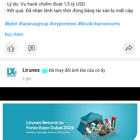
- Lý do: Vụ hack chiếm đoạt 1,5 tỷ USD.
- Kết quả: Đã nhận lệnh tạm thời đóng băng tài sản bị mất cắp.
#bybit
#lazarusgroup
#cryptonews
#blockchainsecurity
Đọc thêm
$btc $eth
#vlikevn
#titanbot
📰 Nguồn: CoinDesk
Lirunex
Đã thay đổi ảnh bìa của cô ấy
2 giờ