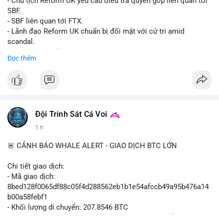
- Chủ tịch Reform UK yêu cầu điều tra quyên góp liên quan tới
SBF.
- SBF liên quan tới FTX.
- Lãnh đạo Reform UK chuẩn bị đối mặt với cử tri amid
scandal.
- Sự kiện có thể ảnh hưởng đến hình ảnh SBF và FTX.
Đọc thêm
- Không có thông tin tác động thị trường ngay lập tức.
#binancesquare
#cryptonews
#sbf
#ftx
#reformuk
$btc $eth
#vlikevn
#titanbot
Đội Trinh Sát Cá Voi
1 h
📰 Nguồn: Cointelegraph
🚨 CẢNH BÁO WHALE ALERT - GIAO DỊCH BTC LỚN
Chi tiết giao dịch:
- Mã giao dịch:
8bed128f0065df88c05f4d288562eb1b1e54afccb49a95b476a14
b00a58febf1
- Khối lượng di chuyển: 207.8546 BTC
- Giá trị ước tính: $13,449,009.09 USD (theo thị giá $64,703.92