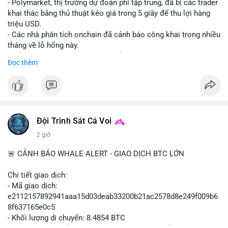
- Polymarket, thị trường dự đoán phi tập trung, đã bị các trader
khai thác bằng thủ thuật kéo giá trong 5 giây để thu lợi hàng
triệu USD.
- Các nhà phân tích onchain đã cảnh báo công khai trong nhiều
tháng về lỗ hổng này.
- Để khắc phục, Polymarket chuyển sang sử dụng giá trung
Đọc thêm
bình theo thời gian (time-weighted prices), khiến việc đẩy giá
nhân tạo trở nên quá tốn kém.
- Động thái này nhằm bảo vệ tính toàn vẹn của thị trường và
ngăn chặn các hành vi thao túng.
#polymarket
#cryptonews
#defi
#marketintegrity
Đội Trinh Sát Cá Voi
2 giờ
$btc $eth
🚨 CẢNH BÁO WHALE ALERT - GIAO DỊCH BTC LỚN
#vlikevn
#titanbot
Chi tiết giao dịch:
📰 Nguồn: CoinDesk
- Mã giao dịch:
e2112157892941aaa15d03deab33200b21ac2578d8e249f009b6
8f637165e0c5
- Khối lượng di chuyển: 8.4854 BTC