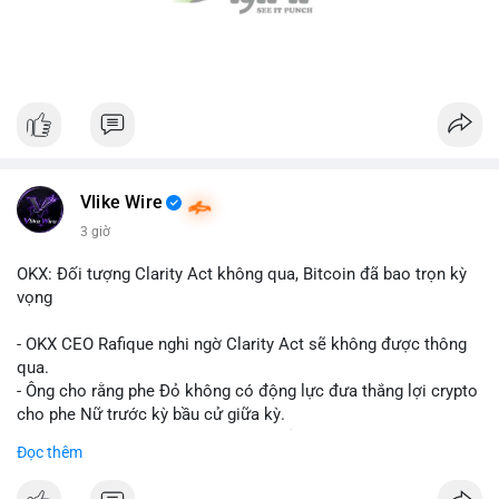
Vlike Wire
3 giờ
OKX: Đối tượng Clarity Act không qua, Bitcoin đã bao trọn kỳ
vọng
- OKX CEO Rafique nghi ngờ Clarity Act sẽ không được thông
qua.
- Ông cho rằng phe Đỏ không có động lực đưa thắng lợi crypto
cho phe Nữ trước kỳ bầu cử giữa kỳ.
- Sự lạc quan đã được giá Bitcoin phản ánh, không cần thêm
Đọc thêm
hỗ trợ pháp lý.
- Nếu luật không qua, Bitcoin vẫn duy trì mức giá hiện tại.