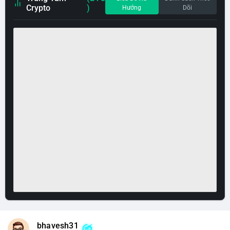
Crypto
)
Hướng
Dõi
bhavesh31