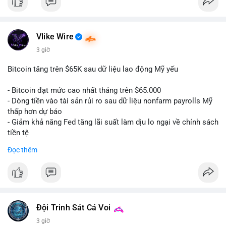
#binancesquare
#cryptonews
#btc
$btc
Vlike Wire
3 giờ
#vlikevn
#titanbot
Bitcoin tăng trên $65K sau dữ liệu lao động Mỹ yếu
📰 Nguồn: CoinDesk
- Bitcoin đạt mức cao nhất tháng trên $65.000
- Dòng tiền vào tài sản rủi ro sau dữ liệu nonfarm payrolls Mỹ
thấp hơn dự báo
- Giảm khả năng Fed tăng lãi suất làm dịu lo ngại về chính sách
tiền tệ
#binancesquare
#cryptonews
#btc
Đọc thêm
$btc
#vlikevn
#titanbot
📰 Nguồn: Cointelegraph
Đội Trinh Sát Cá Voi
3 giờ