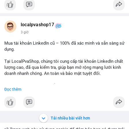
✅ Email: localpvashop@gmail.com
Chất lượng đảm bảo, hỗ trợ tận tình. Hãy liên hệ ngay hôm
nay!
localpvashop17
3 giờ
Mua tài khoản LinkedIn cũ – 100% đã xác minh và sẵn sàng sử
dụng.
Tại LocalPvaShop, chúng tôi cung cấp tài khoản LinkedIn chất
lượng cao, đã qua kiểm tra, giúp bạn mở rộng mạng lưới kinh
doanh nhanh chóng. An toàn và bảo mật tuyệt đối.
Đặt hàng ngay hôm nay để nhận ưu đãi tốt nhất!
Đọc thêm
✅ Đặt hàng: localpvashop
✅ Phản hồi trong 24 giờ
✅ WhatsApp: +1 (66
215-8938
✅ Telegram: @localpvashop
Tải nhiều bài viết hơn
✅ Email: localpvashop@gmail.com