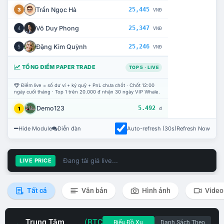
Trần Ngọc Hà
25,445
3
VNĐ
Võ Duy Phong
25,347
4
VNĐ
Đặng Kim Quỳnh
25,246
5
VNĐ
TỔNG ĐIỂM PAPER TRADE
TOP 5 · LIVE
Điểm live = số dư ví + ký quỹ + PnL chưa chốt · Chốt 12:00
ngày cuối tháng · Top 1 trên 20.000 đ nhận 30 ngày VIP Whale.
Demo123
5.492
1
đ
Hide Module
Diễn đàn
Auto-refresh (30s)
Refresh Now
Đang tải giá live...
LIVE PRICE
Tất cả
Văn bản
Hình ảnh
Video
Trung Tâm
(BTC
Biểu Đồ Xu
Danh Sách Theo