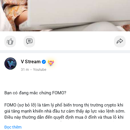
V Stream
31 m
·
Youtube
Bạn có đang mắc chứng FOMO?
FOMO (sợ bỏ lỡ) là tâm lý phổ biến trong thị trường crypto khi
giá tăng mạnh khiến nhà đầu tư cảm thấy áp lực vào lệnh sớm.
Điều này thường dẫn đến quyết định mua ở đỉnh và thua lỗ khi
thị trường điều chỉnh. Cần kiểm soát cảm xúc và tuân thủ
Đọc thêm
chiến lược đầu tư rõ ràng.