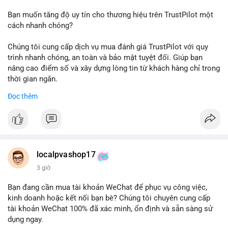
Bạn muốn tăng độ uy tín cho thương hiệu trên TrustPilot một
cách nhanh chóng?
Chúng tôi cung cấp dịch vụ mua đánh giá TrustPilot với quy
trình nhanh chóng, an toàn và bảo mật tuyệt đối. Giúp bạn
nâng cao điểm số và xây dựng lòng tin từ khách hàng chỉ trong
thời gian ngắn.
Đọc thêm
Đặt hàng ngay hôm nay để nhận ưu đãi:
👉 Order tại: localpvashop
👉 Phản hồi 24/7
👉 WhatsApp: +1 660 215-8938
👉 Telegram: @localpvashop
localpvashop17
👉 Email: localpvashop@gmail.com
3 giờ
Đừng bỏ lỡ cơ hội cải thiện danh tiếng trực tuyến của bạn một
Bạn đang cần mua tài khoản WeChat để phục vụ công việc,
cách hiệu quả!
kinh doanh hoặc kết nối bạn bè? Chúng tôi chuyên cung cấp
tài khoản WeChat 100% đã xác minh, ổn định và sẵn sàng sử
dụng ngay.