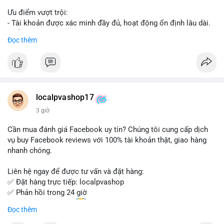
Ưu điểm vượt trội:
- Tài khoản được xác minh đầy đủ, hoạt động ổn định lâu dài.
- Hỗ trợ khách hàng 24/7, phản hồi nhanh chóng.
Đọc thêm
- Giao dịch an toàn, bảo mật thông tin.
Đặt hàng ngay hôm nay để nhận ưu đãi tốt nhất!
Liên hệ với chúng tôi qua:
localpvashop17
- WhatsApp: +1 (66
215-8938
- Telegram: @localpvashop
3 giờ
- Email: localpvashop@gmail.com
Cần mua đánh giá Facebook uy tín? Chúng tôi cung cấp dịch
Đừng bỏ lỡ cơ hội sở hữu tài khoản WeChat chất lượng với giá
vụ buy Facebook reviews với 100% tài khoản thật, giao hàng
tốt. Liên hệ ngay!
nhanh chóng.
Liên hệ ngay để được tư vấn và đặt hàng:
✅ Đặt hàng trực tiếp: localpvashop
✅ Phản hồi trong 24 giờ
✅ WhatsApp: +1 (66
215-8938
Đọc thêm
✅ Telegram: @localpvashop