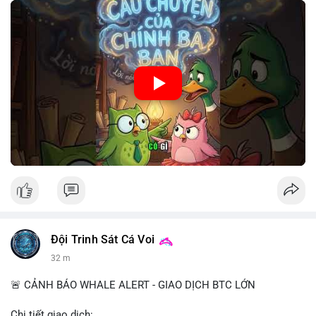
🎥 Xem video trực tiếp tại:
Nguồn: Cú Thông Thái
Đội Trinh Sát Cá Voi
32 m
🚨 CẢNH BÁO WHALE ALERT - GIAO DỊCH BTC LỚN
Chi tiết giao dịch: