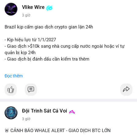
Vlike Wire
3 giờ
Brazil kịp cấm giao dịch crypto gian lận 24h
- Kịp hiệu lực từ 1/1/2027
- Giao dịch >$10k sang nhà cung cấp nước ngoài hoặc ví tự
quản bị kịp 24h
- Giao dịch bị đánh dấu cần kiểm tra thêm
#binancesquare
#cryptonews
#regulation
Đọc thêm
$btc $eth
#vlikevn
#titanbot
📰 Nguồn: Cointelegraph
Đội Trinh Sát Cá Voi
3 giờ
🚨 CẢNH BÁO WHALE ALERT - GIAO DỊCH BTC LỚN