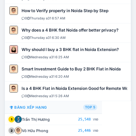
How to Verify property in Noida Step by Step
0
Thursday a31 6:57 AM
Why does a 4 BHK flat Noida offer better privacy?
0
Thursday a31 6:30 AM
Why should I buy a 3 BHK flat in Noida Extension?
0
Wednesday a31 6:25 AM
Smart Investment Guide to Buy 2 BHK Flat in Noida
0
Wednesday a31 6:20 AM
Is a 4 BHK Flat in Noida Extension Good for Remote Work?
0
Wednesday a31 5:26 AM
BẢNG XẾP HẠNG
TOP 5
Trần Thị Hương
25,548
1
VNĐ
Võ Hữu Phong
25,446
2
VNĐ