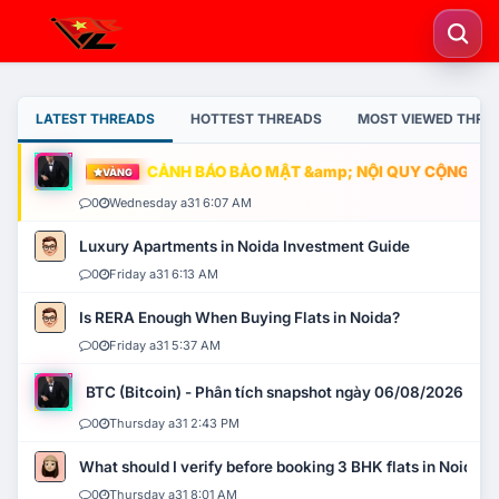
LATEST THREADS
HOTTEST THREADS
MOST VIEWED THRE
CẢNH BÁO BẢO MẬT &amp; NỘI QUY CỘNG ĐỒNG
VÀNG
0
Wednesday a31 6:07 AM
Luxury Apartments in Noida Investment Guide
0
Friday a31 6:13 AM
Is RERA Enough When Buying Flats in Noida?
0
Friday a31 5:37 AM
BTC (Bitcoin) - Phân tích snapshot ngày 06/08/2026
0
Thursday a31 2:43 PM
What should I verify before booking 3 BHK flats in Noida?
0
Thursday a31 8:01 AM