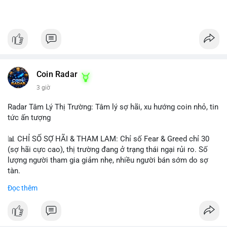
Coin Radar
3 giờ
Radar Tâm Lý Thị Trường: Tâm lý sợ hãi, xu hướng coin nhỏ, tin
tức ấn tượng
📊 CHỈ SỐ SỢ HÃI & THAM LAM: Chỉ số Fear & Greed chỉ 30
(sợ hãi cực cao), thị trường đang ở trạng thái ngại rủi ro. Số
lượng người tham gia giảm nhẹ, nhiều người bán sớm do sợ
tàn.
Đọc thêm
📈 XU HƯỚNG TÌM KIẾM & THẢO LUẬN: Biconomy (BICO),
Pudgy Penguins (PENGU), Bitcoin SV (BSV) và Kaspa (KAS) là
coin được tìm kiếm nhiều nhất. Chủ đề NFT (Pudgy Penguins),
AI (Hyperliquid) và ổn định (BSV) nổi bật.