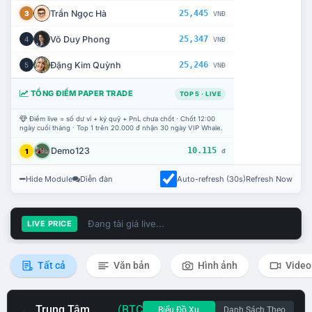
Trần Ngọc Hà
25,445
3
VNĐ
Võ Duy Phong
25,347
4
VNĐ
Đặng Kim Quỳnh
25,246
5
VNĐ
TỔNG ĐIỂM PAPER TRADE
TOP 5 · LIVE
Điểm live = số dư ví + ký quỹ + PnL chưa chốt · Chốt 12:00
ngày cuối tháng · Top 1 trên 20.000 đ nhận 30 ngày VIP Whale.
Demo123
10.115
1
đ
Hide Module
Diễn đàn
Auto-refresh (30s)
Refresh Now
Đang tải giá live...
LIVE PRICE
Tất cả
Văn bản
Hình ảnh
Video
Trung Tâm
(BTC
Biểu Đồ Xu
Danh Sách Theo