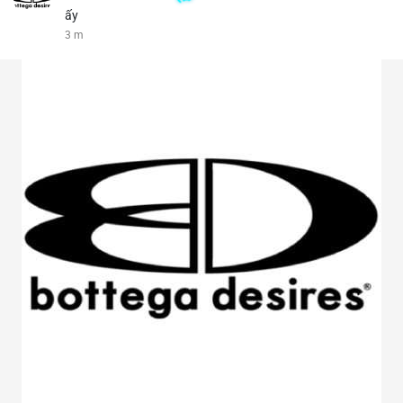
ấy
3 m