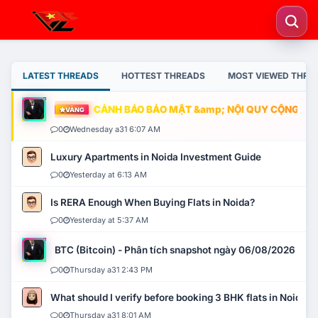
LATEST THREADS
HOTTEST THREADS
MOST VIEWED THRE
CẢNH BÁO BẢO MẬT &amp; NỘI QUY CỘNG ĐỒNG
VÀNG
0
Wednesday a31 6:07 AM
Luxury Apartments in Noida Investment Guide
0
Yesterday at 6:13 AM
Is RERA Enough When Buying Flats in Noida?
0
Yesterday at 5:37 AM
BTC (Bitcoin) - Phân tích snapshot ngày 06/08/2026
0
Thursday a31 2:43 PM
What should I verify before booking 3 BHK flats in Noida?
0
Thursday a31 8:01 AM