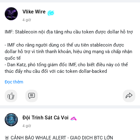
💬 DÒNG CHẢY TIN TỨC & TRUYỀN THÔNG: Bàn tán trên
Vlike Wire
Binance Square tập trung vào lệnh kẹp, dự báo NVDA và Musk
4 giờ
Starship 13. Telegram nhấn mạnh luật mới tại Brazil và tranh
luận về Clearity Act.
IMF: Stablecoin nội địa tăng nhu cầu token được dollar hỗ trợ
💡 NHẬN ĐỊNH & KHUYẾN NGHỊ: Tâm lý ngắn hạn vẫn tiêu
- IMF cho rằng người dùng có thể ưu tiên stablecoin được
cực do sợ hãi, nhưng xu hướng coin nhỏ và tin tức AI/NVIDA
dollar hỗ trợ vì tính thanh khoản, hiệu ứng mạng và chấp nhận
có thể tạo cơ hội mua sớm. Cần theo dõi sự thay đổi trong
quốc tế
chính sách crypto Mỹ.
- Dan Katz, phó tổng giám đốc IMF, cho biết điều này có thể
thúc đẩy nhu cầu đối với các token dollar-backed
📊 Nguồn: Radar Tâm Lý Thị Trường
- Nhận định được đưa ra trong bối cảnh các quốc gia phát
Đọc thêm
triển stablecoin nội địa
$btc $eth
#vlikevn
#titanbot
Đội Trinh Sát Cá Voi
📰 Nguồn: Cointelegraph
4 giờ
🚨 CẢNH BÁO WHALE ALERT - GIAO DỊCH BTC LỚN