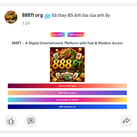
$btc
#289btc
#chuyenvilon
#giaodichchuaxacnhan
#biendongcung
#mucgia64963
#vlikevn
#titanbot
888ft org
Đã thay đổi ảnh bìa của anh ấy
3 giờ
📰 Nguồn: CoinDesk