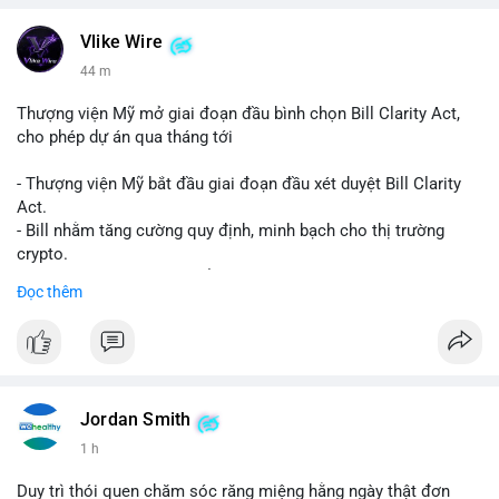
Vlike Wire
44 m
Thượng viện Mỹ mở giai đoạn đầu bình chọn Bill Clarity Act,
cho phép dự án qua tháng tới
- Thượng viện Mỹ bắt đầu giai đoạn đầu xét duyệt Bill Clarity
Act.
- Bill nhằm tăng cường quy định, minh bạch cho thị trường
crypto.
- Đạt 60 phiếu cần thiết để tiến tới tháng tới.
Đọc thêm
- Bill có thể ảnh hưởng pháp lý, hoạt động của các đồng tiền kỹ
thuật số.
#binancesquare
#cryptonews
#regulation
#ussenate
#clarityact
Jordan Smith
$btc $eth
1 h
#vlikevn
#titanbot
Duy trì thói quen chăm sóc răng miệng hằng ngày thật đơn