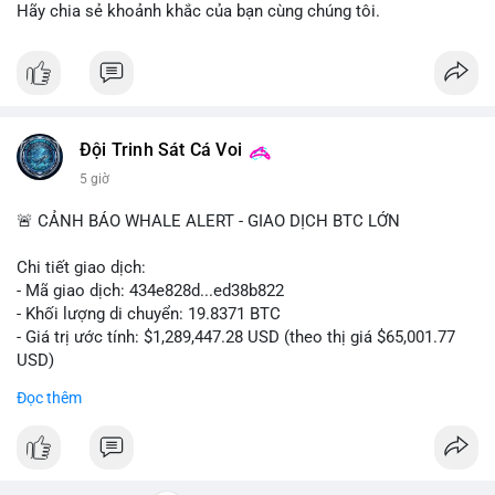
ra.
Hãy chia sẻ khoảnh khắc của bạn cùng chúng tôi.
Lời khuyên cho nhà đầu tư nhỏ lẻ: Quan sát dòng tiền vào/ra
các sàn lớn trong 24-48 giờ tới. Tránh hành động theo cảm
tính; nếu giá giảm nhẹ do tâm lý, có thể là cơ hội nhưng cần
quản lý rủi ro chặt chẽ. Không nên sử dụng đòn bẩy cao trong
thời điểm này.
Đội Trinh Sát Cá Voi
5 giờ
#61dot37btc
#chuyenvilanh
#tichluydaihan
#btcmempool
#aplucban
🚨 CẢNH BÁO WHALE ALERT - GIAO DỊCH BTC LỚN
Chi tiết giao dịch:
- Mã giao dịch: 434e828d...ed38b822
- Khối lượng di chuyển: 19.8371 BTC
- Giá trị ước tính: $1,289,447.28 USD (theo thị giá $65,001.77
USD)
- Thời gian: 05:19:14 2026-08-08 UTC
Đọc thêm
Nhận định phân tích:
Giao dịch gần 1.3 triệu USD được thực hiện trong khung giờ
thanh khoản thấp (sáng sớm UTC) cho thấy chủ ví có chủ đích