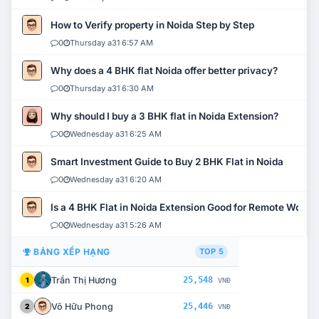
How to Verify property in Noida Step by Step
0
Thursday a31 6:57 AM
Why does a 4 BHK flat Noida offer better privacy?
0
Thursday a31 6:30 AM
Why should I buy a 3 BHK flat in Noida Extension?
0
Wednesday a31 6:25 AM
Smart Investment Guide to Buy 2 BHK Flat in Noida
0
Wednesday a31 6:20 AM
Is a 4 BHK Flat in Noida Extension Good for Remote Work?
0
Wednesday a31 5:26 AM
BẢNG XẾP HẠNG
TOP 5
Trần Thị Hương
25,548
1
VNĐ
Võ Hữu Phong
25,446
2
VNĐ