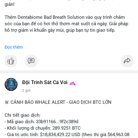
giản!
📰 Nguồn: CoinDesk
Thêm Dentabiome Bad Breath Solution vào quy trình chăm
sóc của bạn để có hơi thở thơm mát suốt cả ngày. Giải pháp
hỗ trợ giảm vi khuẩn gây mùi, giúp bạn tự tin giao tiếp.
Bắt đầu ngay hôm nay với bước chăm sóc nhỏ nhưng hiệu quả
Đọc thêm
lớn cho nụ cười khỏe mạnh.
#dentabiome
#badbreathsolution
#hoithothommat
#chamsocrangmieng
#suckhoerangmieng
#nucuoitutin
Đội Trinh Sát Cá Voi
2 giờ
🚨 CẢNH BÁO WHALE ALERT - GIAO DỊCH BTC LỚN
Chi tiết giao dịch:
- Mã giao dịch: 33b91166...9f2c389d
- Khối lượng di chuyển: 289.9251 BTC
- Giá trị ước tính: $18,834,429.22 USD (theo thị giá $64,963.08