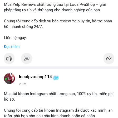
dịch, khả năng cao cá voi đang tìm kiếm thanh khoản để chốt
Mua Yelp Reviews chất lượng cao tại LocalPvaShop – giải
lời ngắn hạn. Ngược lại, nếu điểm đến là ví lạnh đa chữ ký, đây
pháp tăng uy tín và thứ hạng cho doanh nghiệp của bạn.
là hành động tích lũy chiến lược dài hạn. Dòng tiền này cần
được theo dõi chặt chẽ trong 24-48 giờ tới vì có thể kéo theo
Chúng tôi cung cấp dịch vụ bán review Yelp uy tín, hỗ trợ phản
biến động giá cục bộ.
hồi nhanh chóng 24/7.
Lời khuyên: Nhà đầu tư nhỏ lẻ nên quan sát phản ứng giá tại
Liên hệ ngay:
vùng 64,500 - 65,200 USD. Tránh vào lệnh ngay lập tức, chờ xác
📞 WhatsApp: +1 660 215-8938
Đọc thêm
nhận dòng tiền tiếp theo từ địa chỉ nhận để đánh giá xu hướng
✈️ Telegram: @localpvashop
rõ ràng hơn.
LocalPvaShop – Đối tác đáng tin cậy giúp thương hiệu của bạn
#65dot0182btc
#chotloinganhan
#vinongsangiaodich
nổi bật trên nền tảng Yelp.
#biendonggiacucbo
#quansatdongtien
localpvashop114
29 m
Mua tài khoản Instagram chất lượng cao, 100% uy tín, miễn phí
hồ sơ.
Chúng tôi cung cấp tài khoản Instagram đã được xác minh, an
toàn, phù hợp cho nhu cầu kinh doanh hoặc cá nhân.