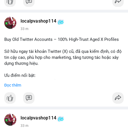
#binancesquare
#cryptonews
#regulation
#asia
#blockchain
$btc $eth
localpvashop114
#vlikevn
#titanbot
33 m
📰 Nguồn: Cointelegraph
Buy Old Twitter Accounts – 100% High-Trust Aged X Profiles
Sở hữu ngay tài khoản Twitter (X) cũ, đã qua kiểm định, có độ
tin cậy cao, phù hợp cho marketing, tăng tương tác hoặc xây
dựng thương hiệu.
Ưu điểm nổi bật:
- Tài khoản aged, có lịch sử hoạt động lâu năm
Đọc thêm
- Hồ sơ hoàn chỉnh, giảm nguy cơ bị khóa
- Hỗ trợ 24/7, phản hồi nhanh chóng
Liên hệ ngay để được tư vấn:
📞 WhatsApp: +1 660 215-8938
✈️ Telegram: @localpvashop
localpvashop114
📧 Email: localpvashop@gmail.com
33 m