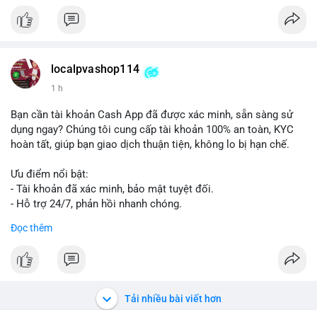
📰 Nguồn: Cointelegraph
localpvashop114
1 h
Bạn cần tài khoản Cash App đã được xác minh, sẵn sàng sử
dụng ngay? Chúng tôi cung cấp tài khoản 100% an toàn, KYC
hoàn tất, giúp bạn giao dịch thuận tiện, không lo bị hạn chế.
Ưu điểm nổi bật:
- Tài khoản đã xác minh, bảo mật tuyệt đối.
- Hỗ trợ 24/7, phản hồi nhanh chóng.
- Giao dịch minh bạch, đáng tin cậy.
Đọc thêm
Liên hệ ngay để được tư vấn và sở hữu tài khoản ngay hôm
nay:
📞 WhatsApp: +1 660 215-8938
✈️ Telegram: @localpvashop
Tải nhiều bài viết hơn
📧 Email: localpvashop@gmail.com