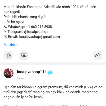
Mua tài khoản Facebook Ads đã xác minh 100% và có niên
hạn (aged).
Phản hồi nhanh trong 4 giờ.
Liên hệ ngay:
📞 WhatsApp: +1 660 215-8938
✈️ Telegram: @localpvashop
📧 Email: localpvashop@gmail.com
Tài khoản chất lượng cao, sẵn sàng sử dụng cho chiến dịch
Đọc thêm
quảng cáo của bạn. Đặt mua hôm nay!
localpvashop114
37 m
Bạn cần tài khoản Telegram premium, đã xác minh (PVA) và có
tuổi đời (aged) để tăng độ tin cậy khi kinh doanh, marketing
hoặc quản lý nhiều kênh?