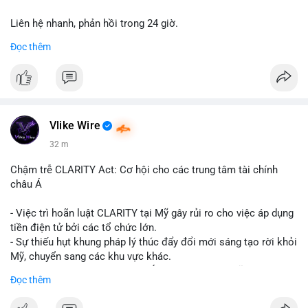
Liên hệ nhanh, phản hồi trong 24 giờ.
Đọc thêm
📞 WhatsApp: +1 660 215-8938
✈️ Telegram: @localpvashop
Vlike Wire
32 m
Chậm trễ CLARITY Act: Cơ hội cho các trung tâm tài chính
châu Á
- Việc trì hoãn luật CLARITY tại Mỹ gây rủi ro cho việc áp dụng
tiền điện tử bởi các tổ chức lớn.
- Sự thiếu hụt khung pháp lý thúc đẩy đổi mới sáng tạo rời khỏi
Mỹ, chuyển sang các khu vực khác.
- Các trung tâm tài chính châu Á có cơ hội chiếm lĩnh thị
Đọc thêm
trường khi Mỹ còn đang lúng túng về luật pháp.