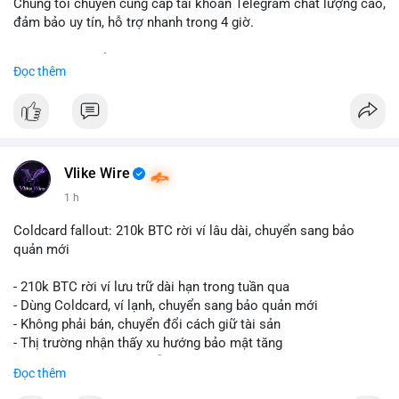
Chúng tôi chuyên cung cấp tài khoản Telegram chất lượng cao,
đảm bảo uy tín, hỗ trợ nhanh trong 4 giờ.
Liên hệ ngay để được tư vấn và nhận ưu đãi:
Đọc thêm
📞 WhatsApp: +1 660 215-8938
✈️ Telegram: @localpvashop
📧 Email: localpvashop@gmail.com
Đặt mua ngay hôm nay để sở hữu tài khoản Telegram
premium, PVA, aged với giá tốt nhất!
Vlike Wire
1 h
Coldcard fallout: 210k BTC rời ví lâu dài, chuyển sang bảo
quản mới
- 210k BTC rời ví lưu trữ dài hạn trong tuần qua
- Dùng Coldcard, ví lạnh, chuyển sang bảo quản mới
- Không phải bán, chuyển đổi cách giữ tài sản
- Thị trường nhận thấy xu hướng bảo mật tăng
- BTC tiếp tục giữ vị trí dẫn đầu
Đọc thêm