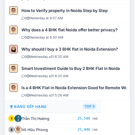
How to Verify property in Noida Step by Step
0
Yesterday at 6:57 AM
Why does a 4 BHK flat Noida offer better privacy?
0
Yesterday at 6:30 AM
Why should I buy a 3 BHK flat in Noida Extension?
0
Wednesday a31 6:25 AM
Smart Investment Guide to Buy 2 BHK Flat in Noida
0
Wednesday a31 6:20 AM
Is a 4 BHK Flat in Noida Extension Good for Remote Work?
0
Wednesday a31 5:26 AM
BẢNG XẾP HẠNG
TOP 5
Trần Thị Hương
25,548
1
VNĐ
Võ Hữu Phong
25,446
2
VNĐ