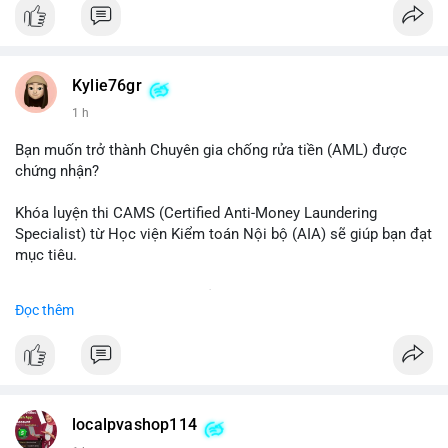
#binancesquare
#cryptonews
#btc
$btc
#vlikevn
#titanbot
Kylie76gr
1 h
📰 Nguồn: CoinDesk
Bạn muốn trở thành Chuyên gia chống rửa tiền (AML) được
chứng nhận?
Khóa luyện thi CAMS (Certified Anti-Money Laundering
Specialist) từ Học viện Kiểm toán Nội bộ (AIA) sẽ giúp bạn đạt
mục tiêu.
Chương trình được thiết kế bởi các chuyên gia hàng đầu, bao
Đọc thêm
gồm tài liệu toàn diện, câu hỏi thực hành, bài thi thử sát thực
tế và lớp học trực tuyến linh hoạt.
Xây dựng nền tảng kiến thức AML vững chắc và tự tin bước
vào kỳ thi CAMS với sự chuẩn bị tốt nhất.
localpvashop114
Đăng ký ngay hôm nay để nâng cao năng lực và mở rộng cơ