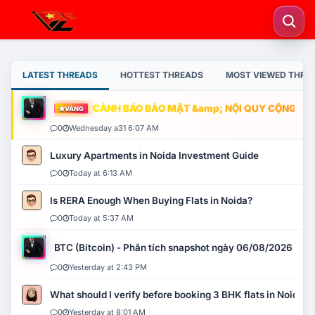
LATEST THREADS
HOTTEST THREADS
MOST VIEWED THRE
CẢNH BÁO BẢO MẬT &amp; NỘI QUY CỘNG ĐỒNG
VÀNG
0
Wednesday a31 6:07 AM
Luxury Apartments in Noida Investment Guide
0
Today at 6:13 AM
Is RERA Enough When Buying Flats in Noida?
0
Today at 5:37 AM
BTC (Bitcoin) - Phân tích snapshot ngày 06/08/2026
0
Yesterday at 2:43 PM
What should I verify before booking 3 BHK flats in Noida?
0
Yesterday at 8:01 AM