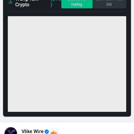
Crypto
)
Hướng
Dõi
Vlike Wire