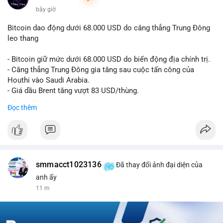
1 m
Bitcoin dao động dưới 68.000 USD do căng thẳng Trung Đông
leo thang
- Bitcoin giữ mức dưới 68.000 USD do biến động địa chính trị.
- Căng thẳng Trung Đông gia tăng sau cuộc tấn công của
Houthi vào Saudi Arabia.
- Giá dầu Brent tăng vượt 83 USD/thùng.
Đọc thêm
#bitcoin
#btc
#cryptonews
#marketupdate
#middleeast
$btc
#vlikevn
#titanbot
smmacct1023136
Đã thay đổi ảnh đại diện của
📰 Nguồn: CoinDesk
anh ấy
11 m