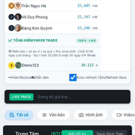
Trần Ngọc Hà
25,445
3
VNĐ
Võ Duy Phong
25,347
4
VNĐ
Đặng Kim Quỳnh
25,246
5
VNĐ
TỔNG ĐIỂM PAPER TRADE
TOP 5 · LIVE
Điểm live = số dư ví + ký quỹ + PnL chưa chốt · Chốt 12:00
ngày cuối tháng · Top 1 trên 20.000 đ nhận 30 ngày VIP Whale.
Demo123
10.115
1
đ
Hide Module
Diễn đàn
Auto-refresh (30s)
Refresh Now
Đang tải giá live...
LIVE PRICE
Tất cả
Văn bản
Hình ảnh
Video
Trung Tâm
(BTC
Biểu Đồ Xu
Danh Sách Theo