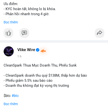
Ưu điểm:
- KYC hoàn tất, không lo bị khóa.
- Phản hồi nhanh trong 4 giờ.
- Hỗ trợ tận tình 24/7.
Đọc thêm
Liên hệ ngay để được tư vấn:
📞 WhatsApp: +1 660 215-8938
✈️ Telegram: @localpvashop
Vlike Wire
1 h
CleanSpark Thua Mục Doanh Thu, Phiếu Sunk
- CleanSpark doanh thu quý $138M, thấp hơn dự báo
- Phiếu giảm 5.5% sau báo cáo
- Doanh thu không đạt kỳ vọng thị trường
$btc
#btc
Đọc thêm
#vlikevn
#titanbot