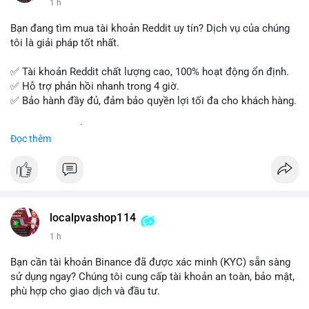
1 h
hội nghề nghiệp trong lĩnh vực tài chính!
Bạn đang tìm mua tài khoản Reddit uy tín? Dịch vụ của chúng
tôi là giải pháp tốt nhất.
✅ Tài khoản Reddit chất lượng cao, 100% hoạt động ổn định.
✅ Hỗ trợ phản hồi nhanh trong 4 giờ.
✅ Bảo hành đầy đủ, đảm bảo quyền lợi tối đa cho khách hàng.
Liên hệ ngay để được tư vấn và đặt mua:
Đọc thêm
📞 WhatsApp: +1 660 215-8938
✈️ Telegram: @localpvashop
📧 Email: localpvashop@gmail.com
Mua tài khoản Reddit ngay hôm nay để phát triển chiến dịch
của bạn!
localpvashop114
1 h
Bạn cần tài khoản Binance đã được xác minh (KYC) sẵn sàng
sử dụng ngay? Chúng tôi cung cấp tài khoản an toàn, bảo mật,
phù hợp cho giao dịch và đầu tư.