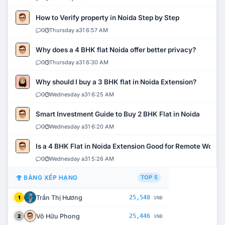
How to Verify property in Noida Step by Step
0
Thursday a31 6:57 AM
Why does a 4 BHK flat Noida offer better privacy?
0
Thursday a31 6:30 AM
Why should I buy a 3 BHK flat in Noida Extension?
0
Wednesday a31 6:25 AM
Smart Investment Guide to Buy 2 BHK Flat in Noida
0
Wednesday a31 6:20 AM
Is a 4 BHK Flat in Noida Extension Good for Remote Work?
0
Wednesday a31 5:26 AM
BẢNG XẾP HẠNG
TOP 5
Trần Thị Hương
25,548
1
VNĐ
Võ Hữu Phong
25,446
2
VNĐ