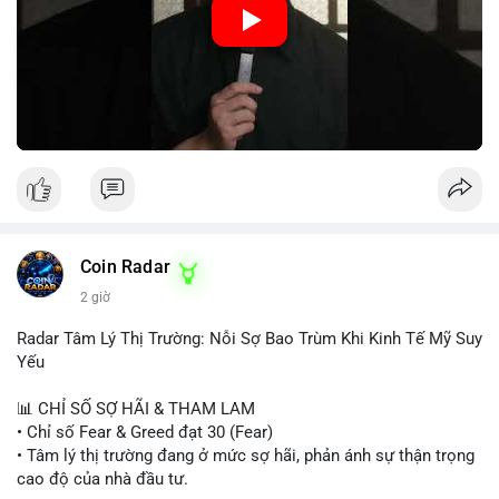
hiệu tích cực, nhưng Funding Rate thấp và tâm lý Fear cho thấy
chưa có động lực tăng giá mạnh. Nhà đầu tư nên thận trọng,
tránh sử dụng đòn bẩy cao. Với Vlike Market Index ở mức
42/100, chiến lược hợp lý là quan sát và chờ đợi tín hiệu rõ
ràng hơn. Nếu BTC giữ được vùng hỗ trợ hiện tại và Fear &
Greed Index phục hồi lên trên 40, có thể xem xét mua dần.
Ngược lại, nếu phá vỡ hỗ trợ, nên cắt lỗ sớm.
#vlikemarketindex42
#fearindex30
#fundingratethap
#phigiadathap
#tvlondinh
Coin Radar
2 giờ
Radar Tâm Lý Thị Trường: Nỗi Sợ Bao Trùm Khi Kinh Tế Mỹ Suy
Yếu
📊 CHỈ SỐ SỢ HÃI & THAM LAM
• Chỉ số Fear & Greed đạt 30 (Fear)
• Tâm lý thị trường đang ở mức sợ hãi, phản ánh sự thận trọng
cao độ của nhà đầu tư.