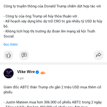
dịch. Việc di chuyển một phần nhỏ trong tổng nắm giữ cho
thấy cá voi đang thăm dò thanh khoản thị trường trước khi có
Công ty truyền thông của Donald Trump chấm dứt hợp tác với
hành động lớn hơn.
- Công ty của ông Trump sẽ hủy thỏa thuận với .
Lời khuyên cho nhà đầu tư nhỏ lẻ: Theo dõi xác nhận giao dịch
- Kế hoạch xây dựng kho dự trữ CRO trị giá nhiều tỷ USD bị hủy
và dòng tiền tiếp theo từ ví nguồn. Khối lượng này chưa đủ tạo
bỏ.
áp lực bán mạnh, nhưng nếu xuất hiện thêm 2-3 giao dịch
- Không tích hợp thị trường dự đoán lên mạng xã hội Truth
tương tự trong 24 giờ tới, khả năng cao là sóng điều chỉnh
Social.
ngắn hạn. Giữ tỷ trọng danh mục hợp lý, tránh FOMO mua đuổi
Đọc thêm
ở vùng giá hiện tại.
#binancesquare
#cryptonews
#cro
#trump
#truthsocial
#12dot1btc
#786kusd
#dichuyenvinuong
#khangcu64900
$cro
#mempoolbtc
#vlikevn
#titanbot
Vlike Wire
📰 Nguồn: Cointelegraph
5 giờ
Giám đốc ABTC thân Trump chi gần 2 triệu USD mua thêm cổ
phiếu
- Justin Mateen mua hơn 306.000 cổ phiếu ABTC trong 2 ngày.