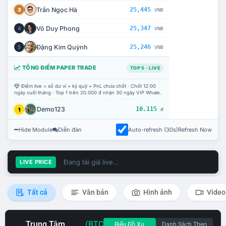
Trần Ngọc Hà
25,445
3
VNĐ
Võ Duy Phong
25,347
4
VNĐ
Đặng Kim Quỳnh
25,246
5
VNĐ
TỔNG ĐIỂM PAPER TRADE
TOP 5 · LIVE
Điểm live = số dư ví + ký quỹ + PnL chưa chốt · Chốt 12:00
ngày cuối tháng · Top 1 trên 20.000 đ nhận 30 ngày VIP Whale.
Demo123
10.115
1
đ
Hide Module
Diễn đàn
Auto-refresh (30s)
Refresh Now
Đang tải giá live...
LIVE PRICE
Tất cả
Văn bản
Hình ảnh
Video
Trung Tâm
(BTC
Biểu Đồ Xu
Danh Sách Theo