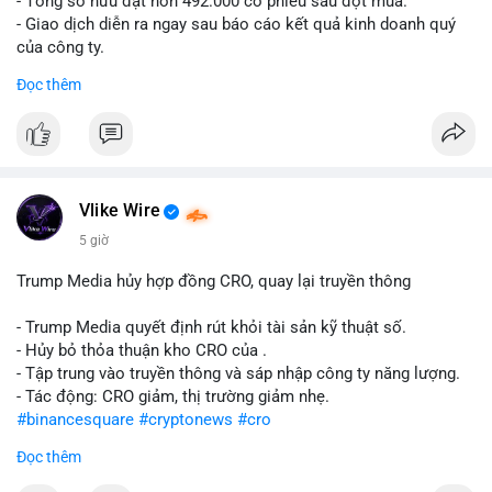
- Tổng sở hữu đạt hơn 492.000 cổ phiếu sau đợt mua.
- Giao dịch diễn ra ngay sau báo cáo kết quả kinh doanh quý
của công ty.
Đọc thêm
#abtc
#cryptonews
#stockmarket
#trump
$btc $eth
#vlikevn
#titanbot
Vlike Wire
📰 Nguồn: CoinDesk
5 giờ
Trump Media hủy hợp đồng CRO, quay lại truyền thông
- Trump Media quyết định rút khỏi tài sản kỹ thuật số.
- Hủy bỏ thỏa thuận kho CRO của .
- Tập trung vào truyền thông và sáp nhập công ty năng lượng.
- Tác động: CRO giảm, thị trường giảm nhẹ.
#binancesquare
#cryptonews
#cro
Đọc thêm
$cro