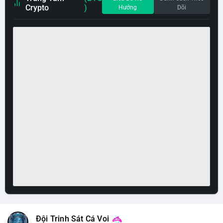
Crypto
)
Hướng
Dõi
Đội Trinh Sát Cá Voi