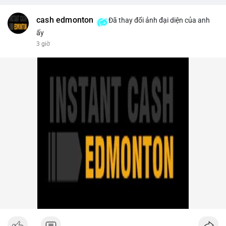
trên sàn tập trung giảm xuống 4.000 tỷ USD, thấp nhất 31
tháng. NEAR giảm 4,1% xuống 1,5910 USD, chịu áp lực bán
cash edmonton
Đã thay đổi ảnh đại diện của anh
mạnh.
ấy
3 giờ
- Quy định & Pháp lý: OFAC trừng phạt 2 sàn crypto liên quan
Iran (Shelbit, Aban Tether) vì rửa tiền 5 triệu USD. Nga triệt phá
mạng lưới sàn crypto bất hợp pháp tại Moscow, bắt giữ 20 đối
tượng. Trump Media hủy thỏa thuận kho dự trữ CRO trị giá
nhiều tỷ USD, khiến CRO giảm mạnh.
- Tổ chức & Công nghệ: Bybit khởi kiện Triều Tiên và Lazarus
Group vụ hack 1,5 tỷ USD, đã nhận lệnh đóng băng tài sản.
Circle mở rộng USDC lên OKX qua X Layer. BitGo IPO thành
công ở mức 18 USD/cổ phiếu, định giá 2 tỷ USD.
Nhà đầu tư nên theo dõi sát dòng tiền cá voi khi xuất hiện
nhiều giao dịch lớn (từ 4 BTC đến 210 BTC) trong ngày, ưu tiên
quản trị rủi ro trong bối cảnh thanh khoản suy yếu.
Xem chi tiết các bài viết đầy đủ tại dòng thời gian của Vlike.vn!