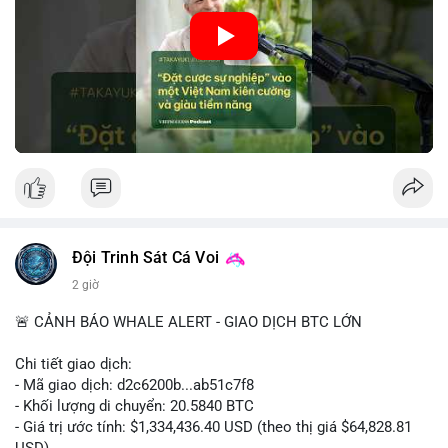
🎥 Xem video trực tiếp tại:
• Tâm lý ngắn hạn: Tiêu cực do dữ liệu việc làm Mỹ kém khả
quan và sự bất định về pháp lý tại Mỹ.
Nguồn: VIETSUCCESS
• Hành động: Cẩn trọng với các lệnh đòn bẩy cao; theo dõi sát
biến động kinh tế vĩ mô Mỹ.
📊 Nguồn: Radar Tâm Lý Thị Trường
Đội Trinh Sát Cá Voi
2 giờ
🚨 CẢNH BÁO WHALE ALERT - GIAO DỊCH BTC LỚN
Chi tiết giao dịch:
- Mã giao dịch: d2c6200b...ab51c7f8
- Khối lượng di chuyển: 20.5840 BTC
- Giá trị ước tính: $1,334,436.40 USD (theo thị giá $64,828.81