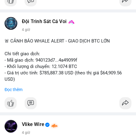
#ofacsanctions
#bitgoipo
#bybitlawsuit
#crodelist
#nearshortsignal
Đội Trinh Sát Cá Voi
4 giờ
🚨 CẢNH BÁO WHALE ALERT - GIAO DỊCH BTC LỚN
Chi tiết giao dịch:
- Mã giao dịch: 940123d7...4a49099f
- Khối lượng di chuyển: 12.1074 BTC
- Giá trị ước tính: $785,887.38 USD (theo thị giá $64,909.56
USD)
- Thời gian: 22:17:40 2026-08-07 UTC
Đọc thêm
Nhận định phân tích hành vi của Cá voi dựa trên giao dịch này:
Khối lượng 12.1 BTC tương đương gần 786 nghìn USD được di
chuyển trong một giao dịch chưa xác nhận duy nhất. Mức giá
$64,909.56 đang nằm gần vùng kháng cự tâm lý quan trọng.
Động thái này có thể là bước chuẩn bị thanh khoản để bán ra,
Vlike Wire
hoặc tái phân bổ tài sản giữa các ví nóng nhằm tối ưu phí giao
4 giờ