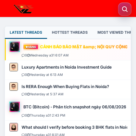
LATEST THREADS
HOTTEST THREADS
MOST VIEWED THRE
CẢNH BÁO BẢO MẬT &amp; NỘI QUY CỘNG ĐỒNG
VÀNG
0
Wednesday a31 6:07 AM
Luxury Apartments in Noida Investment Guide
0
Yesterday at 6:13 AM
Is RERA Enough When Buying Flats in Noida?
0
Yesterday at 5:37 AM
BTC (Bitcoin) - Phân tích snapshot ngày 06/08/2026
0
Thursday a31 2:43 PM
What should I verify before booking 3 BHK flats in Noida?
0
Thursday a31 8:01 AM