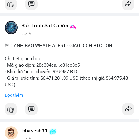
#vlikevn
#titanbot
📰 Nguồn: CoinDesk
Đội Trinh Sát Cá Voi
6 giờ
🚨 CẢNH BÁO WHALE ALERT - GIAO DỊCH BTC LỚN
Chi tiết giao dịch:
- Mã giao dịch: 28c304ca...e01cc3c5
- Khối lượng di chuyển: 99.5957 BTC
- Giá trị ước tính: $6,471,281.09 USD (theo thị giá $64,975.48
USD)
- Thời gian: 20:19:36 2026-08-07 UTC
Đọc thêm
Nhận định phân tích: Khối lượng 99.6 BTC chưa xác nhận, trị
giá hơn 6.47 triệu USD, cho thấy dấu hiệu chuyển tiền quy mô
lớn. Với mức giá BTC quanh vùng 65K USD, hành vi này thường
gặp ở hai kịch bản: cá voi nạp lên sàn giao dịch để chuẩn bị
thanh khoản hoặc bán, hoặc chuyển sang ví lạnh nhằm tích lũy
bhavesh31
dài hạn. Việc giao dịch chưa được xác nhận tạo tâm lý thận