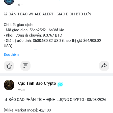
6 m
🚨 CẢNH BÁO WHALE ALERT - GIAO DỊCH BTC LỚN
Chi tiết giao dịch:
- Mã giao dịch: 56cb25d2...6a3bf14c
- Khối lượng di chuyển: 9.3767 BTC
- Giá trị ước tính: $608,630.32 USD (theo thị giá $64,908.82
USD)
- Thời gian: 02:20
0 2026-08-08 UTC
Đọc thêm
Nhận định phân tích:
Giao dịch gần 610 nghìn USD được thực hiện trong khung giờ
sáng sớm, thời điểm thanh khoản mỏng, cho thấy chủ ví ưu
tiên sự riêng tư hơn là tốc độ khớp lệnh. Với khối lượng trung
Cục Tình Báo Crypto
bình lớn này, khả năng cao là cá voi đang tái phân bổ tài sản
giữa các ví nóng hoặc chuyển sang ví lạnh để tích lũy dài hạn,
25 m
thay vì hành động bán tháo. Tuy nhiên, nếu dòng tiền này đổ
vào sàn giao dịch tập trung trong các khối tiếp theo, áp lực
📊 BÁO CÁO PHÂN TÍCH ĐỊNH LƯỢNG CRYPTO - 08/08/2026
bán sẽ gia tăng đáng kể, tác động tiêu cực đến tâm lý nhà đầu
cơ ngắn hạn.
[Vlike Market Index]: 42/100