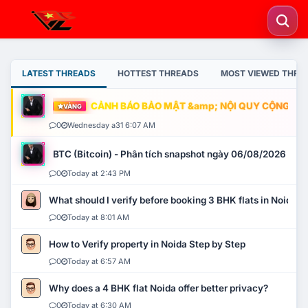
LATEST THREADS
HOTTEST THREADS
MOST VIEWED THRE
CẢNH BÁO BẢO MẬT &amp; NỘI QUY CỘNG ĐỒNG
VÀNG
0
Wednesday a31 6:07 AM
BTC (Bitcoin) - Phân tích snapshot ngày 06/08/2026
0
Today at 2:43 PM
What should I verify before booking 3 BHK flats in Noida?
0
Today at 8:01 AM
How to Verify property in Noida Step by Step
0
Today at 6:57 AM
Why does a 4 BHK flat Noida offer better privacy?
0
Today at 6:30 AM