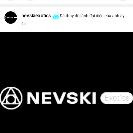
nevskiexotics
Đã thay đổi ảnh đại diện của anh ấy
9 m