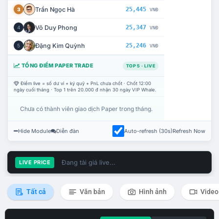
Trần Ngọc Hà
25,445
3
VNĐ
Võ Duy Phong
25,347
4
VNĐ
Đặng Kim Quỳnh
25,246
5
VNĐ
TỔNG ĐIỂM PAPER TRADE
TOP 5 · LIVE
Điểm live = số dư ví + ký quỹ + PnL chưa chốt · Chốt 12:00
ngày cuối tháng · Top 1 trên 20.000 đ nhận 30 ngày VIP Whale.
Chưa có thành viên giao dịch Paper trong tháng.
Hide Module
Diễn đàn
Auto-refresh (30s)
Refresh Now
Đang tải giá live...
LIVE PRICE
Tất cả
Văn bản
Hình ảnh
Video