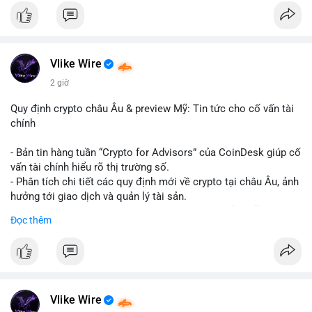
#binancesquare
#cryptonews
#hyperliquid
#rwa
#defi
$btc $eth
Vlike Wire
#vlikevn
#titanbot
2 giờ
📰 Nguồn: Cointelegraph
Quy định crypto châu Âu & preview Mỹ: Tin tức cho cố vấn tài
chính
- Bản tin hàng tuần “Crypto for Advisors” của CoinDesk giúp cố
vấn tài chính hiểu rõ thị trường số.
- Phân tích chi tiết các quy định mới về crypto tại châu Âu, ảnh
hưởng tới giao dịch và quản lý tài sản.
- Đánh giá các xu hướng và dự báo chính sách của Mỹ, giúp
Đọc thêm
nhà đầu tư chuẩn bị chiến lược.
- Cập nhật nhanh các thay đổi pháp lý, rủi ro và cơ hội đầu tư
trong lĩnh vực blockchain.
#binancesquare
#cryptonews
#regulation
#europe
#us
Vlike Wire