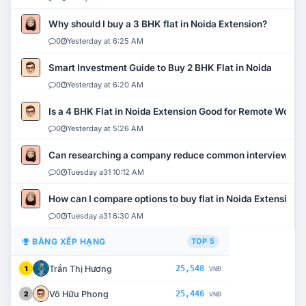
Why should I buy a 3 BHK flat in Noida Extension?
0
Yesterday at 6:25 AM
Smart Investment Guide to Buy 2 BHK Flat in Noida
0
Yesterday at 6:20 AM
Is a 4 BHK Flat in Noida Extension Good for Remote Work?
0
Yesterday at 5:26 AM
Can researching a company reduce common interview mi
0
Tuesday a31 10:12 AM
How can I compare options to buy flat in Noida Extension?
0
Tuesday a31 6:30 AM
BẢNG XẾP HẠNG
TOP 5
Trần Thị Hương
25,548
1
VNĐ
Võ Hữu Phong
25,446
2
VNĐ