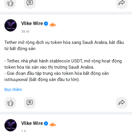
Vlike Wire
36 m
Tether mở rộng dịch vụ token hóa sang Saudi Arabia, bắt đầu
từ bất động sản
- Tether, nhà phát hành stablecoin USDT, mở rộng hoạt động
token hóa tài sản vào thị trường Saudi Arabia.
- Giai đoạn đầu tập trung vào token hóa bất động sản
istituционаl (bất động sản đầu tư lớn).
- Kế hoạch mở rộng sang các lớp tài sản khác trong tương lai.
Đọc thêm
- Bước đi này nhằm tăng khả năng truy cập và thanh khoản cho
tài sản truyền thống qua blockchain.
#binancesquare
#cryptonews
#usdt
#tether
#tokenization
#realestate
#saudiarabia
#blockchain
Vlike Wire
$usdt
1 h