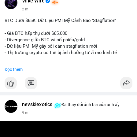
Vlike Wire
2 m
BTC Dưới $65K: Dữ Liệu PMI Mỹ Cảnh Báo 'Stagflation'
- Giá BTC hấp thụ dưới $65.000
- Divergence giữa BTC và cổ phiếu/gold
- Dữ liệu PMI Mỹ gây bối cảnh stagflation mới
- Thị trường crypto có thể bị ảnh hưởng từ vĩ mô kinh tế
$btc
#btc
Đọc thêm
#vlikevn
#titanbot
📰 Nguồn: Cointelegraph
nevskiexotics
Đã thay đổi ảnh bìa của anh ấy
9 m