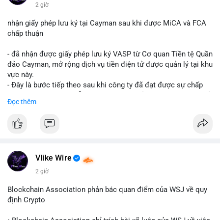
$btc $eth
2 giờ
#vlikevn
#titanbot
nhận giấy phép lưu ký tại Cayman sau khi được MiCA và FCA
chấp thuận
📰 Nguồn: CoinDesk
- đã nhận được giấy phép lưu ký VASP từ Cơ quan Tiền tệ Quần
đảo Cayman, mở rộng dịch vụ tiền điện tử được quản lý tại khu
vực này.
- Đây là bước tiếp theo sau khi công ty đã đạt được sự chấp
thuận từ MiCA (Châu Âu) và FCA (Anh), củng cố vị thế tuân thủ
Đọc thêm
quy định toàn cầu.
- Giấy phép này cho phép cung cấp dịch vụ lưu ký tài sản số
một cách hợp pháp tại Cayman, thu hút thêm khách hàng tổ
chức.
- Động thái này phản ánh xu hướng các sàn giao dịch và nền
tảng tiền điện tử tăng cường tuân thủ pháp lý để mở rộng hoạt
Vlike Wire
động.
2 giờ
#binancesquare
#cryptonews
#blockchain
#regulation
Blockchain Association phản bác quan điểm của WSJ về quy
#custody
định Crypto
$btc $eth