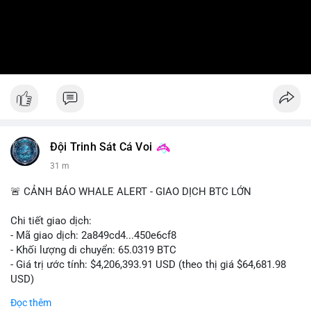
Đội Trinh Sát Cá Voi
31 m
🚨 CẢNH BÁO WHALE ALERT - GIAO DỊCH BTC LỚN
Chi tiết giao dịch:
- Mã giao dịch: 2a849cd4...450e6cf8
- Khối lượng di chuyển: 65.0319 BTC
- Giá trị ước tính: $4,206,393.91 USD (theo thị giá $64,681.98
USD)
- Thời gian: 16:19:52 2026-08-06 UTC
Đọc thêm