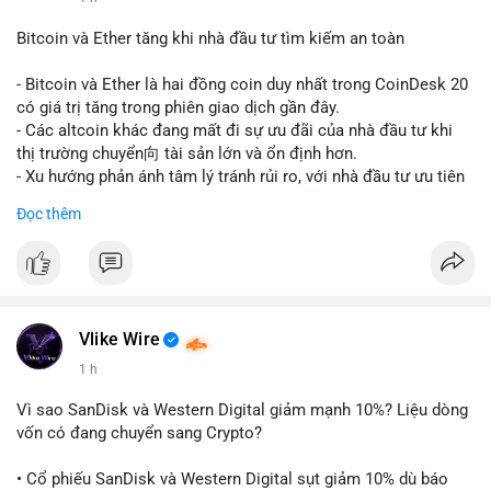
#vlikevn
#titanbot
Bitcoin và Ether tăng khi nhà đầu tư tìm kiếm an toàn
📰 Nguồn: CoinDesk
- Bitcoin và Ether là hai đồng coin duy nhất trong CoinDesk 20
có giá trị tăng trong phiên giao dịch gần đây.
- Các altcoin khác đang mất đi sự ưu đãi của nhà đầu tư khi
thị trường chuyển向 tài sản lớn và ổn định hơn.
- Xu hướng phản ánh tâm lý tránh rủi ro, với nhà đầu tư ưu tiên
các token có vốn hóa thị trường lớn nhất.
Đọc thêm
$btc
#btc
$eth
#eth
#vlikevn
#titanbot
📰 Nguồn: CoinDesk
Vlike Wire
1 h
Vì sao SanDisk và Western Digital giảm mạnh 10%? Liệu dòng
vốn có đang chuyển sang Crypto?
• Cổ phiếu SanDisk và Western Digital sụt giảm 10% dù báo