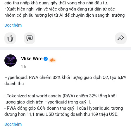
cáo thu nhập khả quan, gây thất vọng cho nhà đầu tư.
• Xuất hiện nghi vấn về việc dòng vốn đang rút dần từ các
nhóm cổ phiếu hưởng lợi từ AI để chuyển dịch sang thị trường
tiền điện tử.
Đọc thêm
• Diễn biến này có thể là tín hiệu cho thấy sự luân chuyển dòng
tiền giữa các nhóm tài sản công nghệ và crypto.
#binancesquare
#cryptonews
#marketanalysis
#ai
#investing
$btc $eth
Vlike Wire
1 h
#vlikevn
#titanbot
Hyperliquid: RWA chiếm 32% khối lượng giao dịch Q2, tạo 6,6%
📰 Nguồn: CoinDesk
doanh thu
- Tokenized real-world assets (RWA) chiếm 32% tổng khối
lượng giao dịch trên Hyperliquid trong quý II.
- RWA đóng góp 6,6% doanh thu quý II của Hyperliquid, tương
đương hơn 11,1 triệu USD từ tổng doanh thu 169 triệu USD.
- Đây là dấu hiệu mạnh mẽ về sự tăng trưởng của thị trường tài
Đọc thêm
sản hóa thực tế trên sàn giao dịch phi tập trung.