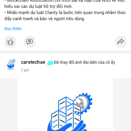
• Blockchain Association chỉ trích bài xã luận của WSJ về việc
hiểu sai các dự luật hỗ trợ đổi mới.
#vlikevn
#titanbot
• Nhấn mạnh dự luật Clarity là bước tiến quan trọng nhằm thúc
đẩy cạnh tranh và bảo vệ người tiêu dùng.
📰 Nguồn: Cointelegraph
• Phản đối các quan điểm kìm hãm sự đổi mới trong lĩnh vực
Đọc thêm
tài sản số.
#blockchain
#cryptonews
#regulation
#binancesquare
$btc $eth
caretechae
Đã thay đổi ảnh đại diện của cô ấy
#vlikevn
#titanbot
2 giờ
📰 Nguồn: CoinDesk