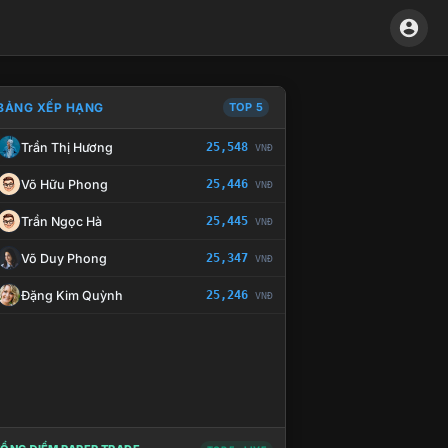
BẢNG XẾP HẠNG
TOP 5
Trần Thị Hương
25,548
VNĐ
À CHẾ TÀI XỬ LÝ VI PHẠM
Võ Hữu Phong
25,446
VNĐ
Trần Ngọc Hà
25,445
VNĐ
Võ Duy Phong
25,347
VNĐ
Đặng Kim Quỳnh
25,246
VNĐ