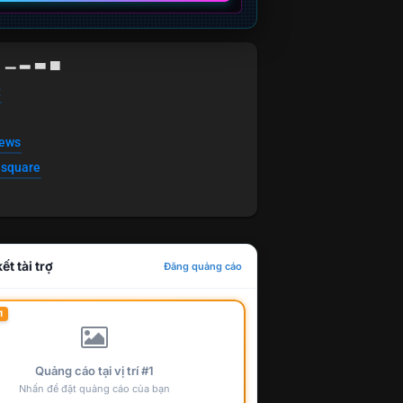
g ▁ ▂ ▃ ▄
t
news
esquare
ết tài trợ
Đăng quảng cáo
1
Quảng cáo tại vị trí #1
Nhấn để đặt quảng cáo của bạn