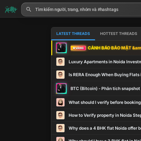
LATEST THREADS
HOTTEST THREADS
CẢNH BÁO BẢO MẬT &amp
VÀNG
Luxury Apartments in Noida Invest
Is RERA Enough When Buying Flats 
BTC (Bitcoin) - Phân tích snapsho
What should I verify before booking
How to Verify property in Noida Ste
Why does a 4 BHK flat Noida offer b