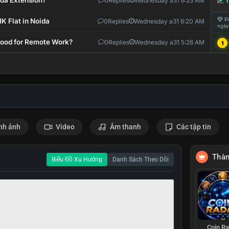
ida Extension?
0
Replies
Wednesday a31 6:25 AM
T
Đi
K Flat in Noida
0
Replies
Wednesday a31 6:20 AM
ngày
 Good for Remote Work?
0
Replies
Wednesday a31 5:26 AM
1
nh ảnh
Video
Âm thanh
Các tập tin
Thàn
Biểu Đồ Xu Hướng
Danh Sách Theo Dõi
Coin R