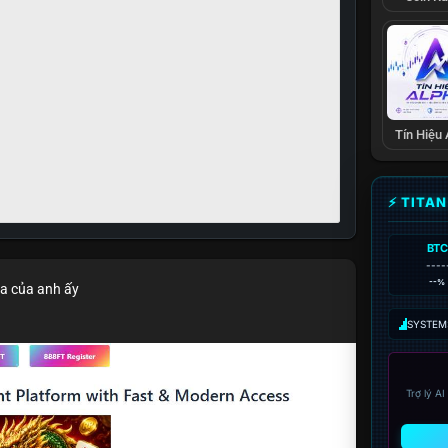
Tín Hiệu
⚡ TITA
BTC
----
--%
ìa của anh ấy
SYSTEM:
Trợ lý A