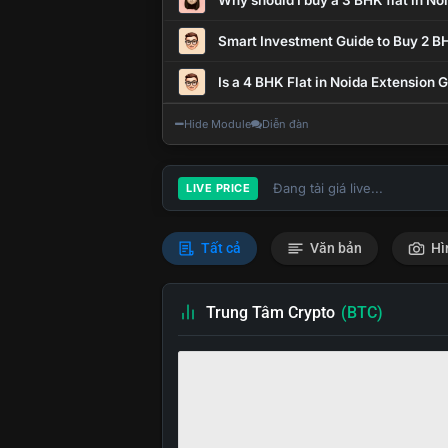
Why should I buy a 3 BHK flat in No
Smart Investment Guide to Buy 2 BH
Is a 4 BHK Flat in Noida Extension
Hide Module
Diễn đàn
Đang tải giá live...
LIVE PRICE
Tất cả
Văn bản
Hì
Trung Tâm Crypto
(BTC)