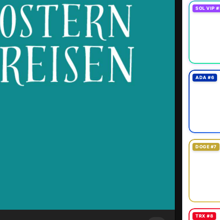
SOL VIP #
ADA #6
DOGE #7
TRX #8