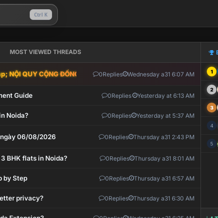
Ctrl K
MOST VIEWED THREADS
1
; NỘI QUY CỘNG ĐỒNG VLIKE.VN: HỆ THỐNG GIÁM SÁT TỰ ĐỘNG V
0
Replies
Wednesday a31 6:07 AM
2
ment Guide
0
Replies
Yesterday at 6:13 AM
3
in Noida?
0
Replies
Yesterday at 5:37 AM
4
t ngày 06/08/2026
0
Replies
Thursday a31 2:43 PM
5
 3 BHK flats in Noida?
0
Replies
Thursday a31 8:01 AM
p by Step
0
Replies
Thursday a31 6:57 AM
etter privacy?
0
Replies
Thursday a31 6:30 AM