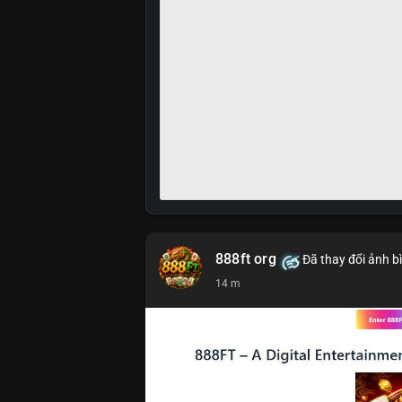
888ft org
Đã thay đổi ảnh b
14 m