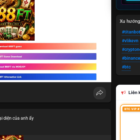
Xu hướn
#titanbo
#vlikevn
#crypto
#binanc
#btc
Liên k
BTC VIP #
i diện của anh ấy