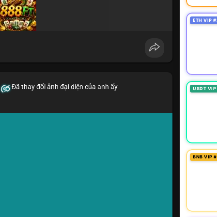
ETH VIP #
Đã thay đổi ảnh đại diện của anh ấy
USDT VIP
BNB VIP 