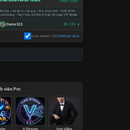
ỔNG ĐIỂM PAPER TRADE
TOP 5 · LIVE
ểm live = số dư ví + ký quỹ + PnL chưa chốt · Chốt 12:00
 cuối tháng · Top 1 trên 20.000 đ nhận 30 ngày VIP Whale.
Demo123
10.115
đ
Auto-refresh (30s)
Refresh Now
h viên Pro
adar
V Stream
Sơn Vlike