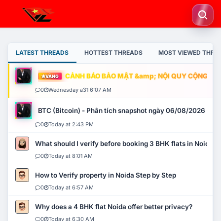
LATEST THREADS
HOTTEST THREADS
MOST VIEWED THRE
CẢNH BÁO BẢO MẬT &amp; NỘI QUY CỘNG ĐỒNG
VÀNG
0
Wednesday a31 6:07 AM
BTC (Bitcoin) - Phân tích snapshot ngày 06/08/2026
0
Today at 2:43 PM
What should I verify before booking 3 BHK flats in Noida?
0
Today at 8:01 AM
How to Verify property in Noida Step by Step
0
Today at 6:57 AM
Why does a 4 BHK flat Noida offer better privacy?
0
Today at 6:30 AM