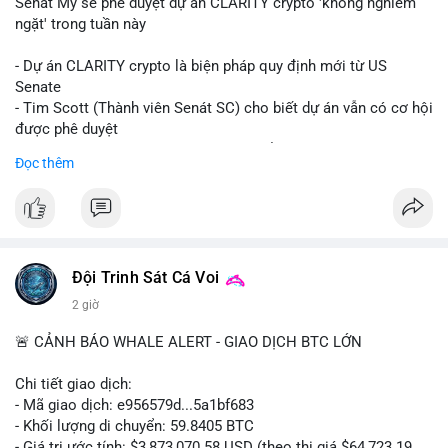
Senát Mỹ sẽ phê duyệt dự án CLARITY crypto 'không nghiêm
ngặt' trong tuần này
- Dự án CLARITY crypto là biện pháp quy định mới từ US
Senate
- Tim Scott (Thành viên Senát SC) cho biết dự án vẫn có cơ hội
được phê duyệt
- Bài toán chính là thời gian hạn chế để đưa dự án vào lịch
Đọc thêm
trình
- Có thể ảnh hưởng đến môi trường quy định crypto tại Mỹ
$btc $eth
#vlikevn
#titanbot
Đội Trinh Sát Cá Voi
2 giờ
📰 Nguồn: Cointelegraph
🚨 CẢNH BÁO WHALE ALERT - GIAO DỊCH BTC LỚN
Chi tiết giao dịch:
- Mã giao dịch: e956579d...5a1bf683
- Khối lượng di chuyển: 59.8405 BTC
- Giá trị ước tính: $3,873,070.58 USD (theo thị giá $64,723.19