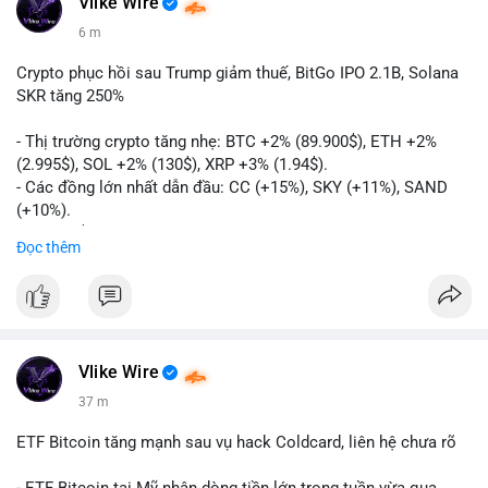
Vlike Wire
6 m
Crypto phục hồi sau Trump giảm thuế, BitGo IPO 2.1B, Solana
SKR tăng 250%
- Thị trường crypto tăng nhẹ: BTC +2% (89.900$), ETH +2%
(2.995$), SOL +2% (130$), XRP +3% (1.94$).
- Các đồng lớn nhất dẫn đầu: CC (+15%), SKY (+11%), SAND
(+10%).
- Gần 1 B$ liquidations khi Bitcoin phục hồi sau tín hiệu Trump
Đọc thêm
hủy bỏ lệnh thuế EU.
- Vitalik Buterin đề xuất staking DVT để tăng cường bảo mật
và phân quyền Ethereum.
- BitGo công bố IPO 18$/cổ phiếu, định giá 2.1 B$.
- Thượng viện Mỹ tiến hành dự thảo Clarity Act, mặc dù chưa
có sự đồng thuận hai đảng.
Vlike Wire
- Newrez xem xét Bitcoin và Ethereum trong việc xác định đủ
37 m
điều kiện vay mua nhà, áp dụng giá trị giảm để bù đắp biến
động.
ETF Bitcoin tăng mạnh sau vụ hack Coldcard, liên hệ chưa rõ
- Cơ quan quản lý Hồng Kông bắt đầu cấp giấy phép stablecoin
theo khung mới nghiêm ngặt.