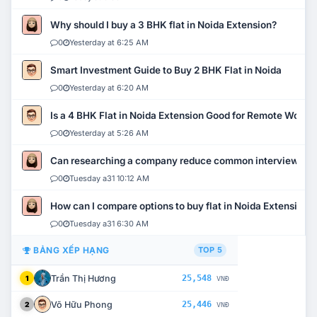
Why should I buy a 3 BHK flat in Noida Extension?
0
Yesterday at 6:25 AM
Smart Investment Guide to Buy 2 BHK Flat in Noida
0
Yesterday at 6:20 AM
Is a 4 BHK Flat in Noida Extension Good for Remote Work?
0
Yesterday at 5:26 AM
Can researching a company reduce common interview mi
0
Tuesday a31 10:12 AM
How can I compare options to buy flat in Noida Extension?
0
Tuesday a31 6:30 AM
BẢNG XẾP HẠNG
TOP 5
Trần Thị Hương
25,548
1
VNĐ
Võ Hữu Phong
25,446
2
VNĐ