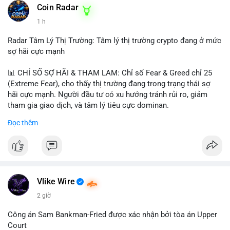
khoản mỏng.
Coin Radar
📰 Nguồn: CoinDesk
1 h
#25dot8btc
#dichuyen1_66trieuusd
#khangcu64556
#whalebtc
#theodoidongtien
Radar Tâm Lý Thị Trường: Tâm lý thị trường crypto đang ở mức
sợ hãi cực mạnh
📊 CHỈ SỐ SỢ HÃI & THAM LAM: Chỉ số Fear & Greed chỉ 25
(Extreme Fear), cho thấy thị trường đang trong trạng thái sợ
hãi cực mạnh. Người đầu tư có xu hướng tránh rủi ro, giảm
tham gia giao dịch, và tâm lý tiêu cực dominan.
Đọc thêm
📈 XU HƯỚNG TÌM KIẾM & THẢO LUẬN: Coin được tìm kiếm
nhiều nhất trên CoinGecko là Cash Cat (CASHCAT), Bitcoin
(BTC), Sui (SUI), Pudgy Penguins (PENGU). Trên Google Trends
Việt Nam, từ khóa như 'con riêng', 'phạm nhật minh anh' và 'tô
lâm' được nhắc đến nhiều, có thể phản ánh sự quan tâm đến
các chủ đề không liên quan trực tiếp đến crypto.
Vlike Wire
2 giờ
💬 DÒNG CHẢY TIN TỨC & TRUYỀN THÔNG: Các bài đăng
trên Binance Square tập trung vào chiến lược trading, lệnh kẹp,
Công án Sam Bankman-Fried được xác nhận bởi tòa án Upper
và cập nhật về sự kiện như 'Lãi lỗ chưa ghi nhận'. Trên
Court