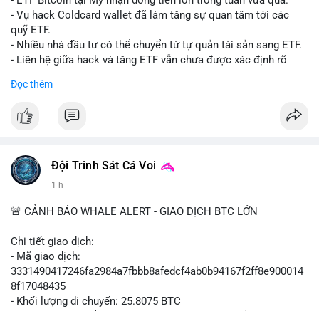
- ETF Bitcoin tại Mỹ nhận dòng tiền lớn trong tuần vừa qua.
- Tòa án Nga công nhận crypto là tài sản pháp lý, thiết lập tiền
- Vụ hack Coldcard wallet đã làm tăng sự quan tâm tới các
lệ cho các vụ án hình sự và dân sự.
quỹ ETF.
- Trump hy vọng ký luật cơ cấu thị trường crypto sớm, dù vẫn
- Nhiều nhà đầu tư có thể chuyển từ tự quản tài sản sang ETF.
còn rào cản pháp lý.
- Liên hệ giữa hack và tăng ETF vẫn chưa được xác định rõ
- Saga’s EVM blockchain ngừng hoạt động sau vụ hack 7 M$,
ràng.
Đọc thêm
tiền trộm được chuyển sang Ethereum.
- Steak ’n Shake triển khai chương trình thưởng Bitcoin cho
#binancesquare
#cryptonews
#btc
#etf
nhân viên, cho phép nhận phần lương bằng BTC.
$btc
#binancesquare
#cryptonews
#btc
#eth
#sol
#xrp
#cc
#sky
#sand
#skr
#dvt
#vlikevn
#titanbot
Đội Trinh Sát Cá Voi
1 h
$btc $eth $sol $xrp $cc $sky $sand $skr $dvt
📰 Nguồn: Cointelegraph
🚨 CẢNH BÁO WHALE ALERT - GIAO DỊCH BTC LỚN
#vlikevn
#titanbot
Chi tiết giao dịch:
📰 Nguồn: Decrypt
- Mã giao dịch:
3331490417246fa2984a7fbbb8afedcf4ab0b94167f2ff8e900014
8f17048435
- Khối lượng di chuyển: 25.8075 BTC
- Giá trị ước tính: $1,666,026.81 USD (theo thị giá $64,556.01