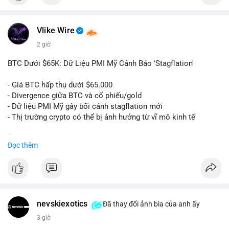
$btc
Vlike Wire
#vlikevn
#titanbot
2 giờ
📰 Nguồn: Cointelegraph
BTC Dưới $65K: Dữ Liệu PMI Mỹ Cảnh Báo 'Stagflation'
- Giá BTC hấp thụ dưới $65.000
- Divergence giữa BTC và cổ phiếu/gold
- Dữ liệu PMI Mỹ gây bối cảnh stagflation mới
- Thị trường crypto có thể bị ảnh hưởng từ vĩ mô kinh tế
$btc
#btc
Đọc thêm
#vlikevn
#titanbot
📰 Nguồn: Cointelegraph
nevskiexotics
Đã thay đổi ảnh bìa của anh ấy
3 giờ