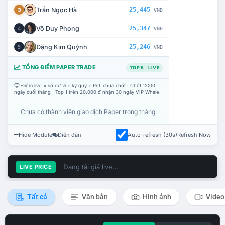
Trần Ngọc Hà
25,445
3
VNĐ
Võ Duy Phong
25,347
4
VNĐ
Đặng Kim Quỳnh
25,246
5
VNĐ
TỔNG ĐIỂM PAPER TRADE
TOP 5 · LIVE
Điểm live = số dư ví + ký quỹ + PnL chưa chốt · Chốt 12:00
ngày cuối tháng · Top 1 trên 20.000 đ nhận 30 ngày VIP Whale.
Chưa có thành viên giao dịch Paper trong tháng.
Hide Module
Diễn đàn
Auto-refresh (30s)
Refresh Now
Đang tải giá live...
LIVE PRICE
Tất cả
Văn bản
Hình ảnh
Video