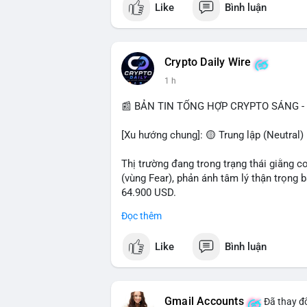
Like
Bình luận
$btc $eth $sol $xrp
#vlikevn
#titanbot
Crypto Daily Wire
1 h
📰 Nguồn: Decrypt
📰 BẢN TIN TỔNG HỢP CRYPTO SÁNG - 
[Xu hướng chung]: 🟡 Trung lập (Neutral) 
Thị trường đang trong trạng thái giằng c
(vùng Fear), phản ánh tâm lý thận trọng
64.900 USD.
Đọc thêm
- Thị trường & Giá cả: Hoạt động cá voi 
nhận trong 24h qua, tổng trị giá hơn 23,6
Like
Bình luận
BTC (5,89 triệu USD) và 89,97 BTC (5,82 
cấu danh mục. Tuy nhiên, funding rate B
triệu USD, cho thấy đòn bẩy đang được k
Gmail Accounts
Đã thay đổ