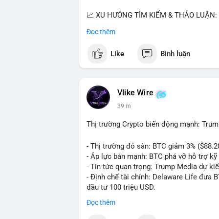
📈 XU HƯỚNG TÌM KIẾM & THẢO LUẬN: T
nhiều trong tìm kiếm Việt Nam và quốc tế
Đọc thêm
đề hấp dẫn. Bàn tán về SPCX và SAGA cũ
Like
Bình luận
💬 DÒNG CHẢY TIN TỨC & TRUYỀN THÔNG:
ngồi ăn ở khách sạn 5*" (từ bài đăng Bin
token Solana tăng 250% FDV. Cập nhật v
Vlike Wire
💡 NHẬN ĐỊNH & KHUYẾN NGHỊ: Tâm lý th
39 m
xu hướng memecoin và tin tức tích cực (B
cày SPCX và SAGA vẫn cao. Cần theo dõi 
Thị trường Crypto biến động mạnh: Trum
nhân.
- Thị trường đỏ sàn: BTC giảm 3% ($88.2
📊 Nguồn: Radar Tâm Lý Thị Trường
- Áp lực bán mạnh: BTC phá vỡ hỗ trợ kỹ 
- Tin tức quan trọng: Trump Media dự ki
- Định chế tài chính: Delaware Life đưa 
đầu tư 100 triệu USD.
- Pháp lý: CEO Coinbase thúc đẩy khung 
Đọc thêm
#binancesquare
#cryptonews
#btc
#eth