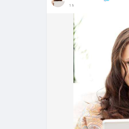
- DeFi & Công nghệ: Tổng TVL DeFi đạt 1
1 h
Ethereum dẫn đầu với 41,85 tỷ USD nhưng
vốn hóa Stablecoin đạt 306,95 tỷ USD, ch
BTCPay Foundation xác nhận các node Ligh
ngăn rủi ro.
- Quy định & Pháp lý: Brazil công bố quy
24h đối với các giao dịch crypto trên 1
hoặc ví tự quản. Fork BIP-110 của Bitcoi
hashpower, khoảng cách giữa các block k
Lời khuyên từ chuyên gia: Thị trường đan
ưu thế. Nhà đầu tư nên tránh FOMO, tập tr
từ dòng vốn ETF (tuần tốt nhất kể từ thán
Xem chi tiết các bài viết đầy đủ tại dòng 
#whalealertbtc
#feargreedindex
#bip110