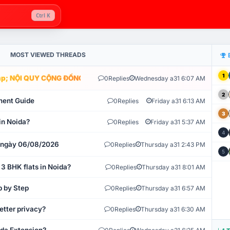
Ctrl K
MOST VIEWED THREADS
1
; NỘI QUY CỘNG ĐỒNG VLIKE.VN: HỆ THỐNG GIÁM SÁT TỰ ĐỘNG V
0
Replies
Wednesday a31 6:07 AM
2
ment Guide
0
Replies
Friday a31 6:13 AM
3
in Noida?
0
Replies
Friday a31 5:37 AM
4
t ngày 06/08/2026
0
Replies
Thursday a31 2:43 PM
5
 3 BHK flats in Noida?
0
Replies
Thursday a31 8:01 AM
p by Step
0
Replies
Thursday a31 6:57 AM
etter privacy?
0
Replies
Thursday a31 6:30 AM