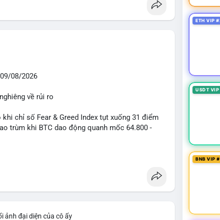
ETH VIP #
09/08/2026
USDT VIP
nghiêng về rủi ro
o khi chỉ số Fear & Greed Index tụt xuống 31 điểm
 bao trùm khi BTC dao động quanh mốc 64.800 -
diễn ra mạnh mẽ với 7 giao dịch BTC lớn được ghi
BNB VIP 
 triệu USD. Đáng chú ý nhất là lệnh chuyển 90,94
triệu USD), cho thấy các tổ chức lớn đang tái cơ
TC chỉ ở mức 0,0043% với tổng thanh lý 24h đạt 6,16
iểm soát tốt.
i ảnh đại diện của cô ấy