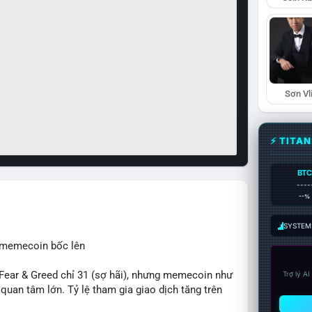
Sơn Vl
⚡ TITA
BTC
----
--%
SYSTEM:
, memecoin bốc lên
ear & Greed chỉ 31 (sợ hãi), nhưng memecoin như
Trợ lý A
an tâm lớn. Tỷ lệ tham gia giao dịch tăng trên