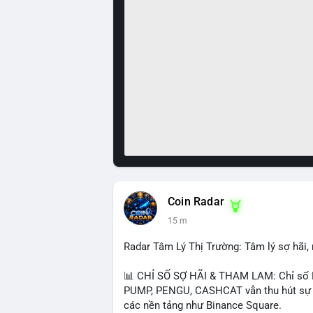
Coin Radar
15 m
Radar Tâm Lý Thị Trường: Tâm lý sợ hãi
📊 CHỈ SỐ SỢ HÃI & THAM LAM: Chỉ số F
PUMP, PENGU, CASHCAT vẫn thu hút sự qu
các nền tảng như Binance Square.