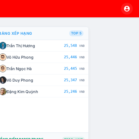
BẢNG XẾP HẠNG
TOP 5
Trần Thị Hương
25,548
VNĐ
À CHẾ TÀI XỬ LÝ VI PHẠM
Võ Hữu Phong
25,446
VNĐ
Trần Ngọc Hà
25,445
VNĐ
Võ Duy Phong
25,347
VNĐ
Đặng Kim Quỳnh
25,246
VNĐ