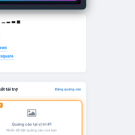
g ▁ ▂ ▃ ▄
t
news
esquare
ết tài trợ
Đăng quảng cáo
1
Quảng cáo tại vị trí #1
Nhấn để đặt quảng cáo của bạn