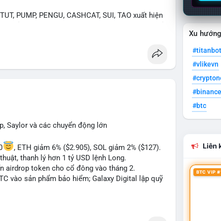
UT, PUMP, PENGU, CASHCAT, SUI, TAO xuất hiện
. Chủ đề "tăng giá nhanh" và "bài toán mới" là chủ
Xu hướn
ng hấp dẫn.
#titanbo
 Bàn tán về "long SAGA", "short SPCX", và "đã
#vlikevn
ance Square). Tin tức về BIP-110 Bitcoin và SKR
ề airdrop MMT và tích hợp BNB Smart Chain.
#crypto
#binanc
ị trường phân cực. Sợ hãi do chỉ số thấp nhưng
#btc
TC ETF, SKR) tạo áp lực lên giá. Rủi ro từ các đề
xu hướng "long" hoặc "short" theo chiến lược cá
p, Saylor và các chuyển động lớn
Liên k
0
, ETH giảm 6% ($2.905), SOL giảm 2% ($127).
thuật, thanh lý hơn 1 tỷ USD lệnh Long.
ến airdrop token cho cổ đông vào tháng 2.
BTC VIP #
BTC vào sản phẩm bảo hiểm; Galaxy Digital lập quỹ
pháp lý tại Davos; Bồ Đào Nha chặn Polymarket.
#sol
#xrp