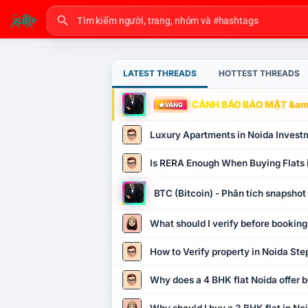
LATEST THREADS
HOTTEST THREADS
CẢNH BÁO BẢO MẬT &amp
VÀNG
Luxury Apartments in Noida Invest
Is RERA Enough When Buying Flats 
BTC (Bitcoin) - Phân tích snapsho
What should I verify before booking
How to Verify property in Noida Ste
Why does a 4 BHK flat Noida offer b