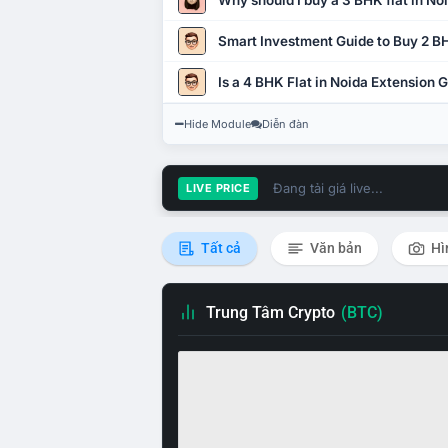
Why should I buy a 3 BHK flat in No
Smart Investment Guide to Buy 2 BH
Is a 4 BHK Flat in Noida Extension
Hide Module
Diễn đàn
Đang tải giá live...
LIVE PRICE
Tất cả
Văn bản
Hì
Trung Tâm Crypto
(BTC)