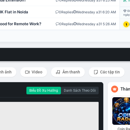
ida Extension?
0
Replies
Wednesday a31 6:25 AM
T
Đi
K Flat in Noida
0
Replies
Wednesday a31 6:20 AM
ngày
 Good for Remote Work?
0
Replies
Wednesday a31 5:26 AM
1
nh ảnh
Video
Âm thanh
Các tập tin
Thàn
Biểu Đồ Xu Hướng
Danh Sách Theo Dõi
Coin R