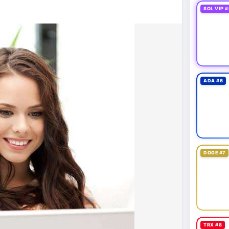
43,06 tỷ USD, gần như đứng yên (tăng 0,14%).
SOL VIP #
 tốc độ tăng trưởng chậm lại. Trong khi đó, tổng
o thấy nhà đầu tư đang giữ tiền mặt chờ đợi.
tning bị rút tiền và đã chặn truy cập từ xa để
 định mới có hiệu lực từ 1/1/2027, yêu cầu tạm dừng
0.000 USD chuyển sang nhà cung cấp nước ngoài
ADA #6
n khai thác thành công 2 block rồi dừng do thiếu
éo dài nhiều giờ.
g trong giai đoạn tích lũy với tâm lý sợ hãi chiếm
ung quản trị rủi ro và chờ đợi tín hiệu rõ ràng hơn
g 4 với 1 tỷ USD) trước khi gia tăng vị thế.
DOGE #7
thời gian của Vlike.vn!
fork
#brazilcryptoregulation
#defitvl
TRX #8