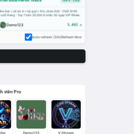
ỔNG ĐIỂM PAPER TRADE
TOP 5 · LIVE
ểm live = số dư ví + ký quỹ + PnL chưa chốt · Chốt 12:00
 cuối tháng · Top 1 trên 20.000 đ nhận 30 ngày VIP Whale.
Demo123
5.492
đ
Auto-refresh (30s)
Refresh Now
h viên Pro
adar
Demo123
V Stream