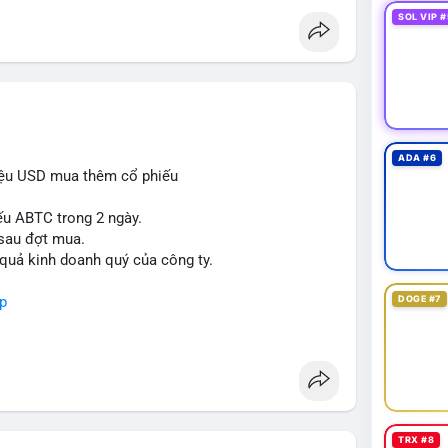
SOL VIP #
ADA #6
iệu USD mua thêm cổ phiếu
ếu ABTC trong 2 ngày.
 sau đợt mua.
 quả kinh doanh quý của công ty.
p
DOGE #7
TRX #8