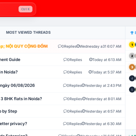
Ctrl K
MOST VIEWED THREADS
1
; NỘI QUY CỘNG ĐỒNG VLIKE.VN: HỆ THỐNG GIÁM SÁT TỰ ĐỘNG V
0
Replies
Wednesday a31 6:07 AM
2
ment Guide
0
Replies
Today at 6:13 AM
3
in Noida?
0
Replies
Today at 5:37 AM
4
t ngày 06/08/2026
0
Replies
Yesterday at 2:43 PM
5
 3 BHK flats in Noida?
0
Replies
Yesterday at 8:01 AM
p by Step
0
Replies
Yesterday at 6:57 AM
etter privacy?
0
Replies
Yesterday at 6:30 AM