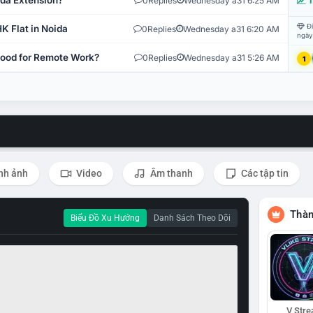
ida Extension?
0
Replies
Wednesday a31 6:25 AM
T
Đi
K Flat in Noida
0
Replies
Wednesday a31 6:20 AM
ngày
 Good for Remote Work?
0
Replies
Wednesday a31 5:26 AM
1
nh ảnh
Video
Âm thanh
Các tập tin
Thàn
Biểu Đồ Xu Hướng
Danh Sách Theo Dõi
V Str