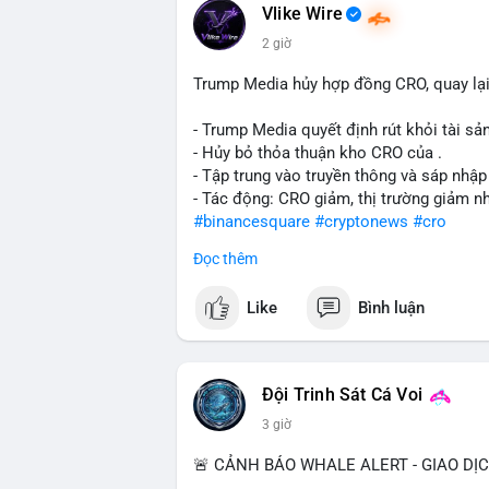
Vlike Wire
2 giờ
Trump Media hủy hợp đồng CRO, quay lại
- Trump Media quyết định rút khỏi tài sản
- Hủy bỏ thỏa thuận kho CRO của .
- Tập trung vào truyền thông và sáp nhập
- Tác động: CRO giảm, thị trường giảm n
#binancesquare
#cryptonews
#cro
Đọc thêm
$cro
Like
Bình luận
#vlikevn
#titanbot
📰 Nguồn: CoinDesk
Đội Trinh Sát Cá Voi
3 giờ
🚨 CẢNH BÁO WHALE ALERT - GIAO DỊ