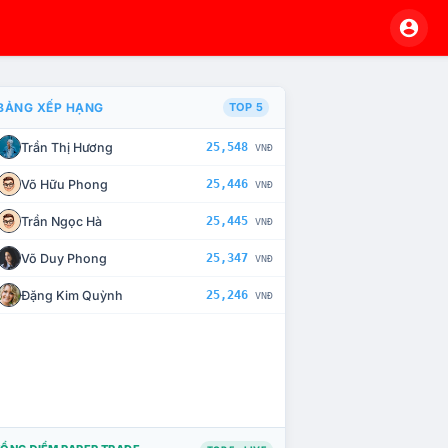
BẢNG XẾP HẠNG
TOP 5
Trần Thị Hương
25,548
VNĐ
À CHẾ TÀI XỬ LÝ VI PHẠM
Võ Hữu Phong
25,446
VNĐ
Trần Ngọc Hà
25,445
VNĐ
Võ Duy Phong
25,347
VNĐ
Đặng Kim Quỳnh
25,246
VNĐ