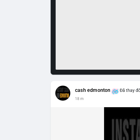
cash edmonton
Đã thay đổ
18 m