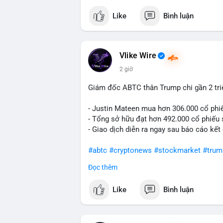
Like
Bình luận
#vlikevn
#titanbot
📰 Nguồn: Cointelegraph
Vlike Wire
2 giờ
Giám đốc ABTC thân Trump chi gần 2 tr
- Justin Mateen mua hơn 306.000 cổ phi
- Tổng sở hữu đạt hơn 492.000 cổ phiếu
- Giao dịch diễn ra ngay sau báo cáo kết
#abtc
#cryptonews
#stockmarket
#trum
Đọc thêm
$btc $eth
Like
Bình luận
#vlikevn
#titanbot
📰 Nguồn: CoinDesk