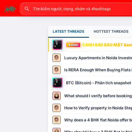
LATEST THREADS
HOTTEST THREADS
CẢNH BÁO BẢO MẬT &amp
VÀNG
Luxury Apartments in Noida Invest
Is RERA Enough When Buying Flats 
BTC (Bitcoin) - Phân tích snapsho
What should I verify before booking
How to Verify property in Noida Ste
Why does a 4 BHK flat Noida offer b