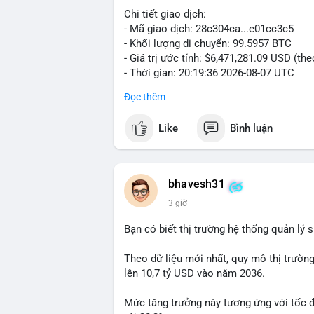
Chi tiết giao dịch:
- Mã giao dịch: 28c304ca...e01cc3c5
- Khối lượng di chuyển: 99.5957 BTC
- Giá trị ước tính: $6,471,281.09 USD (th
- Thời gian: 20:19:36 2026-08-07 UTC
Đọc thêm
Nhận định phân tích: Khối lượng 99.6 BTC
thấy dấu hiệu chuyển tiền quy mô lớn. V
Like
Bình luận
thường gặp ở hai kịch bản: cá voi nạp lê
hoặc chuyển sang ví lạnh nhằm tích lũy 
lý thận trọng, giới đầu tư theo dõi sát d
BTC vào ví nóng sàn, khả năng cao là độn
bhavesh31
hoạt động, đó là tín hiệu gom hàng chiến
3 giờ
Lời khuyên: Nhà đầu tư nhỏ lẻ nên quan 
Bạn có biết thị trường hệ thống quản lý
tránh hành động theo cảm xúc. Xác minh đ
lệnh, ưu tiên quản trị rủi ro trong giai 
Theo dữ liệu mới nhất, quy mô thị trườn
lên 10,7 tỷ USD vào năm 2036.
#99dot6btc
#capvoichuyentien
#vilanhti
Mức tăng trưởng này tương ứng với tốc 