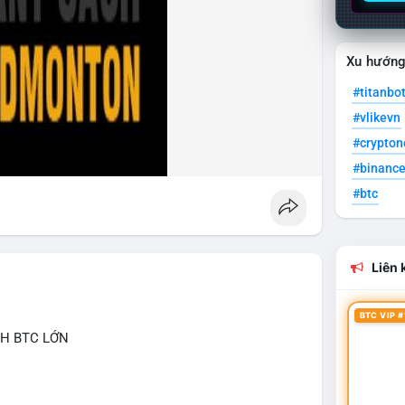
Xu hướn
#titanbo
#vlikevn
#crypto
#binanc
#btc
Liên k
BTC VIP #
CH BTC LỚN