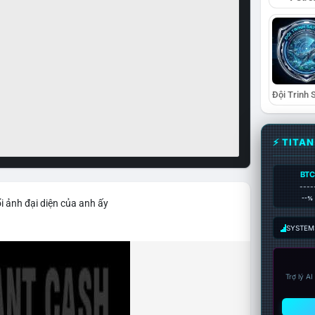
⚡ TITA
BTC
----
--%
i ảnh đại diện của anh ấy
SYSTEM:
Trợ lý A