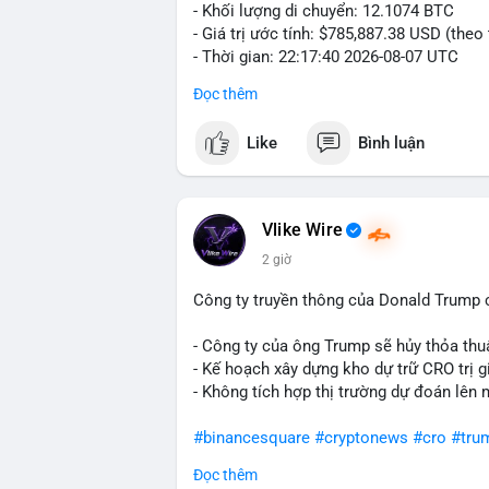
- Khối lượng di chuyển: 12.1074 BTC
- Giá trị ước tính: $785,887.38 USD (theo
- Thời gian: 22:17:40 2026-08-07 UTC
Đọc thêm
Nhận định phân tích hành vi của Cá voi d
đương gần 786 nghìn USD được di chuyển
Like
Bình luận
giá $64,909.56 đang nằm gần vùng kháng 
bước chuẩn bị thanh khoản để bán ra, ho
phí giao dịch. Việc di chuyển một phần 
dò thanh khoản thị trường trước khi có 
Vlike Wire
2 giờ
Lời khuyên cho nhà đầu tư nhỏ lẻ: Theo d
nguồn. Khối lượng này chưa đủ tạo áp lự
Công ty truyền thông của Donald Trump 
dịch tương tự trong 24 giờ tới, khả năng
mục hợp lý, tránh FOMO mua đuổi ở vùng 
- Công ty của ông Trump sẽ hủy thỏa thuậ
- Kế hoạch xây dựng kho dự trữ CRO trị g
#12dot1btc
#786kusd
#dichuyenvinuong
- Không tích hợp thị trường dự đoán lên 
#binancesquare
#cryptonews
#cro
#tru
Đọc thêm
$cro