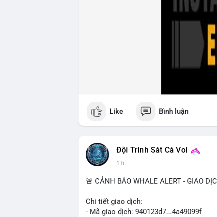
Like
Bình luận
Đội Trinh Sát Cá Voi
1 h
🚨 CẢNH BÁO WHALE ALERT - GIAO DỊ
Chi tiết giao dịch:
- Mã giao dịch: 940123d7...4a49099f