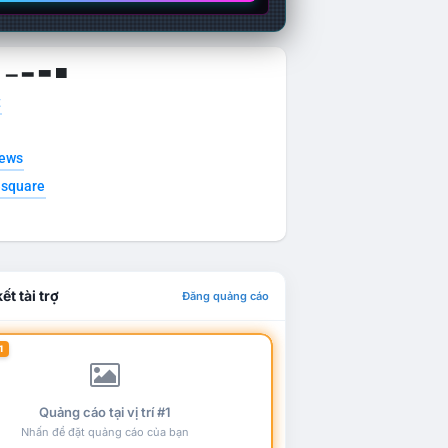
g ▁ ▂ ▃ ▄
t
news
esquare
ết tài trợ
Đăng quảng cáo
1
Quảng cáo tại vị trí #1
Nhấn để đặt quảng cáo của bạn