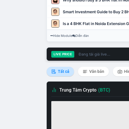
Why should I buy a 3 BHK flat in No
Smart Investment Guide to Buy 2 BH
Is a 4 BHK Flat in Noida Extension
Hide Module
Diễn đàn
Đang tải giá live...
LIVE PRICE
Tất cả
Văn bản
Hì
Trung Tâm Crypto
(BTC)