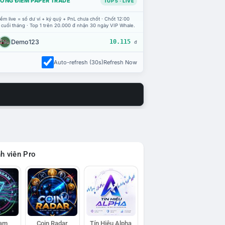
ỔNG ĐIỂM PAPER TRADE
TOP 5 · LIVE
ểm live = số dư ví + ký quỹ + PnL chưa chốt · Chốt 12:00
 cuối tháng · Top 1 trên 20.000 đ nhận 30 ngày VIP Whale.
Demo123
10.115
đ
Auto-refresh (30s)
Refresh Now
h viên Pro
eam
Coin Radar
Tín Hiệu Alpha