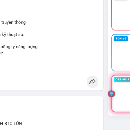
 truyền thông
 kỹ thuật số.
TON #9
 công ty năng lượng.
hẹ.
OPTIMUS 
CH BTC LỚN