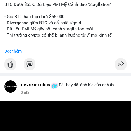
📰 Nguồn: Cointelegraph
BTC Dưới $65K: Dữ Liệu PMI Mỹ Cảnh Báo 'Stagflation'
- Giá BTC hấp thụ dưới $65.000
- Divergence giữa BTC và cổ phiếu/gold
- Dữ liệu PMI Mỹ gây bối cảnh stagflation mới
- Thị trường crypto có thể bị ảnh hưởng từ vĩ mô kinh tế
$btc
#btc
Đọc thêm
#vlikevn
#titanbot
📰 Nguồn: Cointelegraph
nevskiexotics
Đã thay đổi ảnh bìa của anh ấy
3 giờ