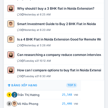
Why should I buy a 3 BHK flat in Noida Extension?
0
Yesterday at 6:25 AM
Smart Investment Guide to Buy 2 BHK Flat in Noida
0
Yesterday at 6:20 AM
Is a 4 BHK Flat in Noida Extension Good for Remote Work?
0
Yesterday at 5:26 AM
Can researching a company reduce common interview mi
0
Tuesday a31 10:12 AM
How can I compare options to buy flat in Noida Extension?
0
Tuesday a31 6:30 AM
BẢNG XẾP HẠNG
TOP 5
Trần Thị Hương
25,548
1
VNĐ
Võ Hữu Phong
25,446
2
VNĐ