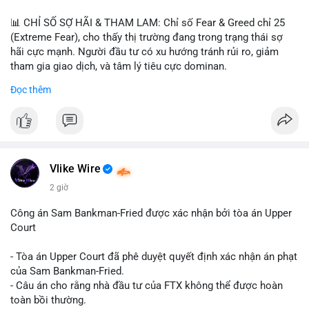
📊 CHỈ SỐ SỢ HÃI & THAM LAM: Chỉ số Fear & Greed chỉ 25
(Extreme Fear), cho thấy thị trường đang trong trạng thái sợ
hãi cực mạnh. Người đầu tư có xu hướng tránh rủi ro, giảm
tham gia giao dịch, và tâm lý tiêu cực dominan.
Đọc thêm
📈 XU HƯỚNG TÌM KIẾM & THẢO LUẬN: Coin được tìm kiếm
nhiều nhất trên CoinGecko là Cash Cat (CASHCAT), Bitcoin
(BTC), Sui (SUI), Pudgy Penguins (PENGU). Trên Google Trends
Việt Nam, từ khóa như 'con riêng', 'phạm nhật minh anh' và 'tô
lâm' được nhắc đến nhiều, có thể phản ánh sự quan tâm đến
các chủ đề không liên quan trực tiếp đến crypto.
Vlike Wire
2 giờ
💬 DÒNG CHẢY TIN TỨC & TRUYỀN THÔNG: Các bài đăng
trên Binance Square tập trung vào chiến lược trading, lệnh kẹp,
Công án Sam Bankman-Fried được xác nhận bởi tòa án Upper
và cập nhật về sự kiện như 'Lãi lỗ chưa ghi nhận'. Trên
Court
Telegram, tin tức nổi bật bao gồm việc Tether mở rộng vào
Saudi Arabia và báo cáo về Bitcoin miners chuyển hướng AI.
- Tòa án Upper Court đã phê duyệt quyết định xác nhận án phạt
Các tin tức quốc tế cũng nhấn mạnh sự động chảy của thị
của Sam Bankman-Fried.
trường.
- Câu án cho rằng nhà đầu tư của FTX không thể được hoàn
toàn bồi thường.