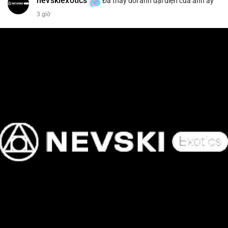
nevskiexotics
Đã thay đổi ảnh đại diện của anh ấy
3 giờ