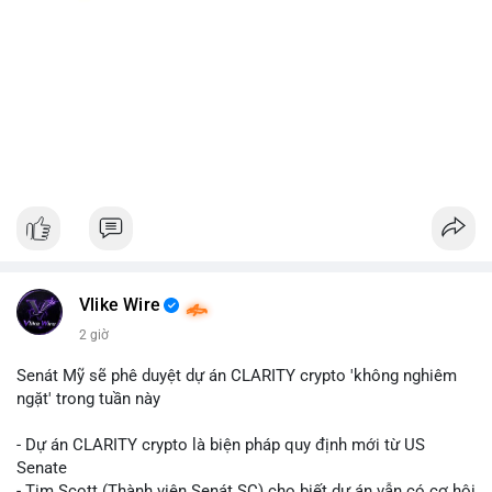
Vlike Wire
2 giờ
Senát Mỹ sẽ phê duyệt dự án CLARITY crypto 'không nghiêm
ngặt' trong tuần này
- Dự án CLARITY crypto là biện pháp quy định mới từ US
Senate
- Tim Scott (Thành viên Senát SC) cho biết dự án vẫn có cơ hội