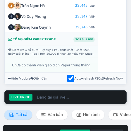
Trần Ngọc Hà
25,445
3
VNĐ
Võ Duy Phong
25,347
4
VNĐ
Đặng Kim Quỳnh
25,246
5
VNĐ
TỔNG ĐIỂM PAPER TRADE
TOP 5 · LIVE
Điểm live = số dư ví + ký quỹ + PnL chưa chốt · Chốt 12:00
ngày cuối tháng · Top 1 trên 20.000 đ nhận 30 ngày VIP Whale.
Chưa có thành viên giao dịch Paper trong tháng.
Hide Module
Diễn đàn
Auto-refresh (30s)
Refresh Now
Đang tải giá live...
LIVE PRICE
Tất cả
Văn bản
Hình ảnh
Video