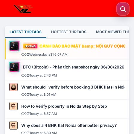
LATEST THREADS
HOTTEST THREADS
MOST VIEWED THRE
CẢNH BÁO BẢO MẬT &amp; NỘI QUY CỘNG ĐỒNG
VÀNG
0
Wednesday a31 6:07 AM
BTC (Bitcoin) - Phân tích snapshot ngày 06/08/2026
0
Today at 2:43 PM
What should I verify before booking 3 BHK flats in Noida?
0
Today at 8:01 AM
How to Verify property in Noida Step by Step
0
Today at 6:57 AM
Why does a 4 BHK flat Noida offer better privacy?
0
Today at 6:30 AM