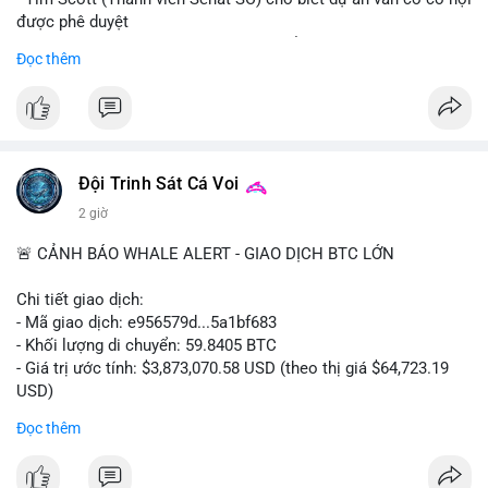
được phê duyệt
- Bài toán chính là thời gian hạn chế để đưa dự án vào lịch
Đọc thêm
trình
- Có thể ảnh hưởng đến môi trường quy định crypto tại Mỹ
$btc $eth
#vlikevn
#titanbot
Đội Trinh Sát Cá Voi
2 giờ
📰 Nguồn: Cointelegraph
🚨 CẢNH BÁO WHALE ALERT - GIAO DỊCH BTC LỚN
Chi tiết giao dịch:
- Mã giao dịch: e956579d...5a1bf683
- Khối lượng di chuyển: 59.8405 BTC
- Giá trị ước tính: $3,873,070.58 USD (theo thị giá $64,723.19
USD)
- Thời gian: 17:19:55 2026-08-06 UTC
Đọc thêm
Một khối lượng 59.84 BTC trị giá gần 3.9 triệu USD vừa được
kích hoạt di chuyển trong mempool. Với quy mô này, khả năng