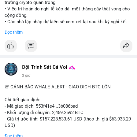
trường crypto quan trọng.
• Việc trì hoãn do nghỉ lễ kéo dài một tháng gây thất vọng cho
cộng đồng.
• Các nhà lập pháp dự kiến sẽ xem xét lại sau khi kỳ nghỉ kết
thúc.
Đọc thêm
#binancesquare
#cryptonews
#clarityact
#uspolitics
$btc $eth
#vlikevn
#titanbot
Đội Trinh Sát Cá Voi
3 giờ
📰 Nguồn: Cointelegraph
🚨 CẢNH BÁO WHALE ALERT - GIAO DỊCH BTC LỚN
Chi tiết giao dịch:
- Mã giao dịch: 553f41e4...3b086bad
- Khối lượng di chuyển: 2,459.2592 BTC
- Giá trị ước tính: $157,228,533.61 USD (theo thị giá $63,933.29
USD)
- Thời gian: 17:19:35 2026-08-10 UTC
Đọc thêm