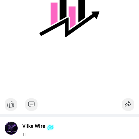
Lời khuyên cho nhà đầu tư nhỏ lẻ:
Nhà đầu tư nên theo dõi xác nhận giao dịch và dòng tiền tiếp
theo từ ví này. Tránh hành động theo cảm tính, ưu tiên quản trị
rủi ro và không sử dụng đòn bẩy quá mức trong giai đoạn biến
động.
#128dot95btc
#8triệuusd
#chuyenvilanh
#aplucban
#btcmempool
Vlike Wire
1 h