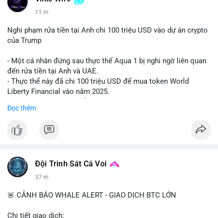
11 m
Nghi phạm rửa tiền tại Anh chi 100 triệu USD vào dự án crypto
của Trump
- Một cá nhân đứng sau thực thể Aqua 1 bị nghi ngờ liên quan
đến rửa tiền tại Anh và UAE.
- Thực thể này đã chi 100 triệu USD để mua token World
Liberty Financial vào năm 2025.
- Thông tin được trích dẫn từ tờ New York Times.
Đọc thêm
#binancesquare
#cryptonews
#worldlibertyfinancial
#trump
$wlf
#wlf
#vlikevn
#titanbot
Đội Trinh Sát Cá Voi
37 m
📰 Nguồn: Cointelegraph
🚨 CẢNH BÁO WHALE ALERT - GIAO DỊCH BTC LỚN
Chi tiết giao dịch: