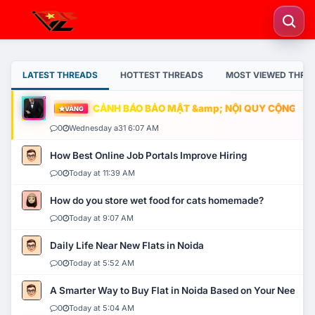
LATEST THREADS
HOTTEST THREADS
MOST VIEWED THRE
CẢNH BÁO BẢO MẬT &amp; NỘI QUY CỘNG ĐỒNG
VÀNG
0
Wednesday a31 6:07 AM
How Best Online Job Portals Improve Hiring
0
Today at 11:39 AM
How do you store wet food for cats homemade?
0
Today at 9:07 AM
Daily Life Near New Flats in Noida
0
Today at 5:52 AM
A Smarter Way to Buy Flat in Noida Based on Your Needs
0
Today at 5:04 AM