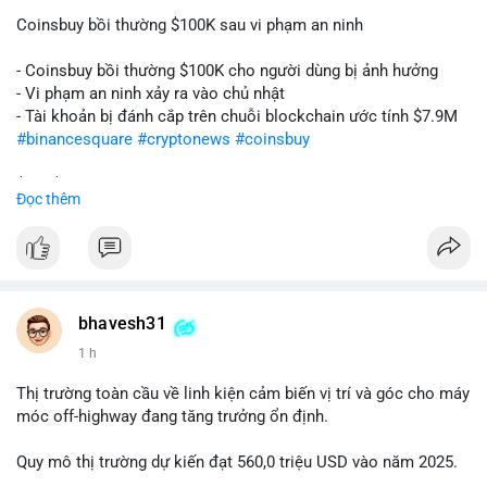
Coinsbuy bồi thường $100K sau vi phạm an ninh
- Coinsbuy bồi thường $100K cho người dùng bị ảnh hưởng
- Vi phạm an ninh xảy ra vào chủ nhật
- Tài khoản bị đánh cắp trên chuỗi blockchain ước tính $7.9M
#binancesquare
#cryptonews
#coinsbuy
$btc $eth
Đọc thêm
#vlikevn
#titanbot
📰 Nguồn: Cointelegraph
bhavesh31
1 h
Thị trường toàn cầu về linh kiện cảm biến vị trí và góc cho máy
móc off-highway đang tăng trưởng ổn định.
Quy mô thị trường dự kiến đạt 560,0 triệu USD vào năm 2025.