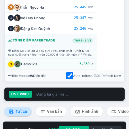
Trần Ngọc Hà
25,445
3
VNĐ
Võ Duy Phong
25,347
4
VNĐ
Đặng Kim Quỳnh
25,246
5
VNĐ
TỔNG ĐIỂM PAPER TRADE
TOP 5 · LIVE
Điểm live = số dư ví + ký quỹ + PnL chưa chốt · Chốt 12:00
ngày cuối tháng · Top 1 trên 20.000 đ nhận 30 ngày VIP Whale.
Demo123
6.359
1
đ
Hide Module
Diễn đàn
Auto-refresh (30s)
Refresh Now
Đang tải giá live...
LIVE PRICE
Tất cả
Văn bản
Hình ảnh
Video