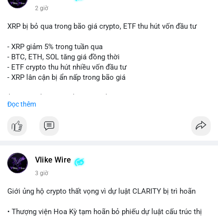
dài hạn, hoặc chuẩn bị thanh khoản để bán trên sàn. Việc di
2 giờ
chuyển một lượng lớn BTC trong thời điểm thị trường biến
động mạnh tạo tâm lý thận trọng, giới đầu tư theo dõi sát sao
XRP bị bỏ qua trong bão giá crypto, ETF thu hút vốn đầu tư
liệu dòng tiền này có đổ vào sàn giao dịch hay không.
- XRP giảm 5% trong tuần qua
Lời khuyên:
- BTC, ETH, SOL tăng giá đồng thời
Nhà đầu tư nhỏ lẻ nên quan sát thêm các giao dịch tiếp theo
- ETF crypto thu hút nhiều vốn đầu tư
từ cùng địa chỉ ví. Tránh hành động theo cảm xúc, chỉ vào lệnh
- XRP lân cận bị ẩn nấp trong bão giá
khi xác nhận xu hướng rõ ràng từ dòng tiền lớn.
$xrp
#xrp
$btc
#btc
$eth
#eth
$sol
#sol
Đọc thêm
#24point5btc
#cavoichuyentien
#mempoolbtc
#tichluydaihan
#1point56trieuusd
#vlikevn
#titanbot
📰 Nguồn: CoinDesk
Vlike Wire
3 giờ
Giới ủng hộ crypto thất vọng vì dự luật CLARITY bị trì hoãn
• Thượng viện Hoa Kỳ tạm hoãn bỏ phiếu dự luật cấu trúc thị