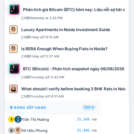
Phân tích giá Bitcoin (BTC) hôm nay: Liệu nỗi sợ hãi có mở 
0
Yesterday at 2:33 PM
Luxury Apartments in Noida Investment Guide
0
Friday a31 6:13 AM
Is RERA Enough When Buying Flats in Noida?
0
Friday a31 5:37 AM
BTC (Bitcoin) - Phân tích snapshot ngày 06/08/2026
0
Thursday a31 2:43 PM
What should I verify before booking 3 BHK flats in Noida?
0
Thursday a31 8:01 AM
BẢNG XẾP HẠNG
TOP 5
Trần Thị Hương
25,548
1
VNĐ
Võ Hữu Phong
25,446
2
VNĐ