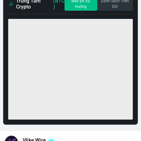
Trung Tâm
(BTC
Biểu Đồ Xu
Danh Sách Theo
Crypto
)
Hướng
Dõi
Vlike Wire