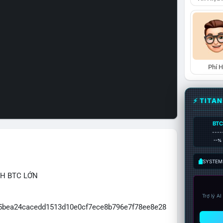
Phí 
⚡ TITA
BTC
----
--%
SYSTEM:
CH BTC LỚN
Trợ lý A
065bea24cacedd1513d10e0cf7ece8b796e7f78ee8e28