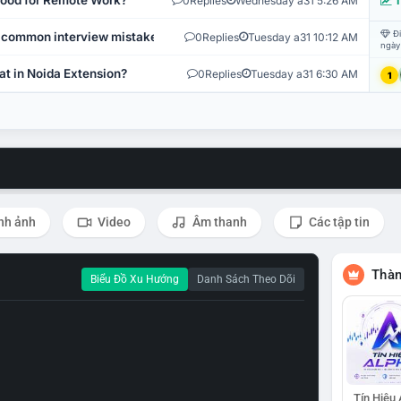
 Good for Remote Work?
0
Replies
Wednesday a31 5:26 AM
T
Đi
 common interview mistakes?
0
Replies
Tuesday a31 10:12 AM
ngày
at in Noida Extension?
0
Replies
Tuesday a31 6:30 AM
1
nh ảnh
Video
Âm thanh
Các tập tin
Thàn
Biểu Đồ Xu Hướng
Danh Sách Theo Dõi
Tín Hiệu