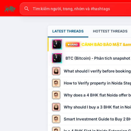
LATEST THREADS
HOTTEST THREADS
CẢNH BÁO BẢO MẬT &amp
VÀNG
BTC (Bitcoin) - Phân tích snapsho
What should I verify before booking
How to Verify property in Noida Ste
Why does a 4 BHK flat Noida offer b
Why should I buy a 3 BHK flat in No
Smart Investment Guide to Buy 2 BH