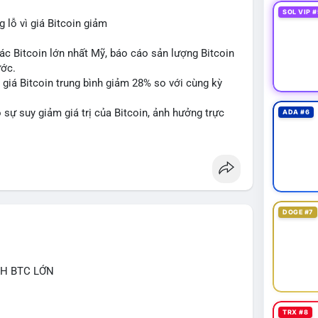
SOL VIP #
lỗ vì giá Bitcoin giảm
ác Bitcoin lớn nhất Mỹ, báo cáo sản lượng Bitcoin
ước.
do giá Bitcoin trung bình giảm 28% so với cùng kỳ
sự suy giảm giá trị của Bitcoin, ảnh hưởng trực
ADA #6
DOGE #7
CH BTC LỚN
TRX #8