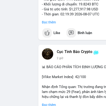
- Khối lượng di chuyển: 19.8243 BTC
- Giá trị ước tính: $1,277,917.98 USD
- Thời gian: 02:19:39 2026-08-07 UTC
Đọc thêm
Khối lượng gần 20 BTC trị giá hơn 1.27 
nhận cho thấy dấu hiệu cá voi đang tái 
Like
Bình luận
động này thiên về chuyển ví lạnh để tích 
lượng không quá lớn để gây sốc thanh kh
củng cố nhẹ khi dòng tiền lớn di chuyển
Cục Tình Báo Crypto
Nhà đầu tư nhỏ lẻ nên theo dõi xác nhận
2 giờ
tương tự trong 24 giờ tới. Nếu xu hướng r
chiếm ưu thế, phù hợp với chiến lược nắ
📊 BÁO CÁO PHÂN TÍCH ĐỊNH LƯỢNG CR
#19dot8243btc
#vilanh
#tichluydaihan
#
[Vlike Market Index]: 42/100
Nhận định Tổng quan: Thị trường đang tr
lam chạm mức 29 (Fear), phản ánh tâm lý
hiệu chững lại và thanh lý đòn bẩy diễn ra
Đọc thêm