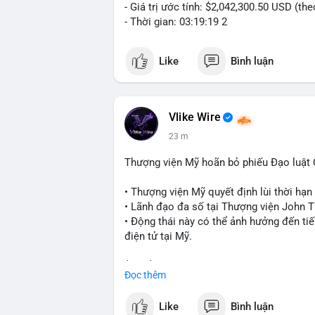
- Giá trị ước tính: $2,042,300.50 USD (th
- Thời gian: 03:19:19 2
Like
Bình luận
Vlike Wire
23 m
Thượng viện Mỹ hoãn bỏ phiếu Đạo luật
• Thượng viện Mỹ quyết định lùi thời hạ
• Lãnh đạo đa số tại Thượng viện John Th
• Động thái này có thể ảnh hưởng đến tiế
điện tử tại Mỹ.
$btc $eth
Đọc thêm
#vlikevn
#titanbot
Like
Bình luận