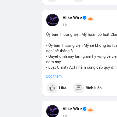
📰 Nguồn: Cointelegraph
Vlike Wire
1 h
Ủy ban Thượng viện Mỹ hoãn bỏ luật Clar
- Ủy ban Thượng viện Mỹ sẽ không bỏ luậ
nghỉ hè tháng 8.
- Quyết định này làm giảm hy vọng về việ
năm nay.
- Luật Clarity Act nhằm cung cấp quy đị
số tại Mỹ.
Đọc thêm
- Sự trì hoãn có thể ảnh hưởng đến sự tin
crypto tại Mỹ.
Like
Bình luận
$btc $eth
#vlikevn
#titanbot
Vlike Wire
1 h
📰 Nguồn: CoinDesk