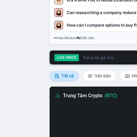
Is a 4 BHK Flat in Noida Extension
Can researching a company reduce
How can I compare options to buy fl
Hide Module
Diễn đàn
Đang tải giá live...
LIVE PRICE
Tất cả
Văn bản
Hì
Trung Tâm Crypto
(BTC)