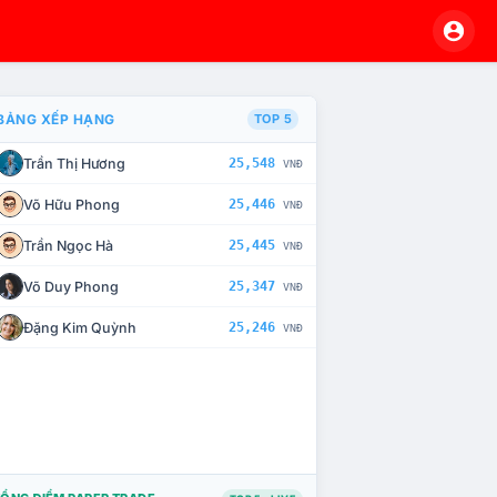
BẢNG XẾP HẠNG
TOP 5
Trần Thị Hương
25,548
VNĐ
À CHẾ TÀI XỬ LÝ VI PHẠM
Võ Hữu Phong
25,446
VNĐ
Trần Ngọc Hà
25,445
VNĐ
Võ Duy Phong
25,347
VNĐ
Đặng Kim Quỳnh
25,246
VNĐ