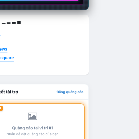
g ▁ ▂ ▃ ▄
t
news
esquare
ết tài trợ
Đăng quảng cáo
1
Quảng cáo tại vị trí #1
Nhấn để đặt quảng cáo của bạn