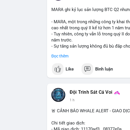
MARA ghi kỷ lục sản lượng BTC Q2 nhưng 
- MARA, một trong những công ty khai th
cao nhất trong quý II kể từ hơn 1 năm tr
- Tuy nhiên, công ty vẫn lỗ trong quý II 
năm trước.
- Sự tăng sản lượng không đủ bù đắp cho 
tiếp đến doanh thu và lợi nhuận.
Đọc thêm
$btc
#btc
Like
Bình luận
#vlikevn
#titanbot
📰 Nguồn: Cointelegraph
Đội Trinh Sát Cá Voi
1 h
🚨 CẢNH BÁO WHALE ALERT - GIAO DỊ
Chi tiết giao dịch:
- Mã giao dịch: 11170ad3...08377e0a