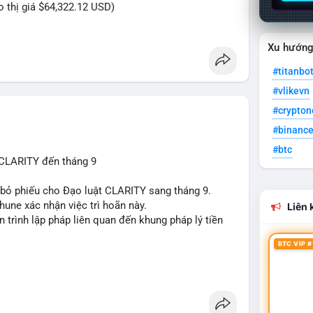
eo thị giá $64,322.12 USD)
Xu hướn
#titanbo
#vlikevn
#crypto
#binanc
#btc
 CLARITY đến tháng 9
n bỏ phiếu cho Đạo luật CLARITY sang tháng 9.
une xác nhận việc trì hoãn này.
Liên k
n trình lập pháp liên quan đến khung pháp lý tiền
BTC VIP #