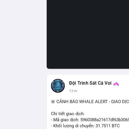
Đội Trinh Sát Cá Voi
13 m
🚨 CẢNH BÁO WHALE ALERT - GIAO DỊ
Chi tiết giao dịch:
- Mã giao dịch: 5960388a21617df63b3
- Khối lượng di chuyển: 31.7511 BTC