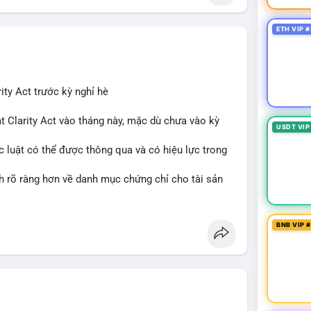
ETH VIP #
ity Act trước kỳ nghỉ hè
t Clarity Act vào tháng này, mặc dù chưa vào kỳ
USDT VIP
c luật có thể được thông qua và có hiệu lực trong
nh rõ ràng hơn về danh mục chứng chỉ cho tài sản
 tưởng của nhà đầu tư và phát triển thị trường
BNB VIP 