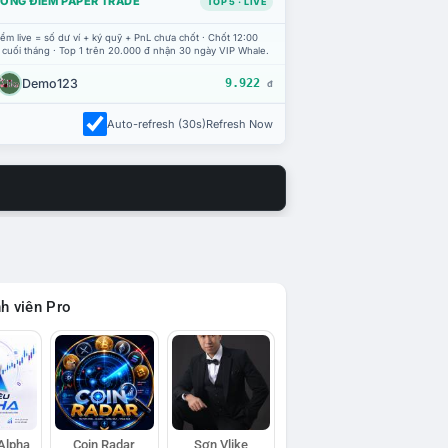
ỔNG ĐIỂM PAPER TRADE
TOP 5 · LIVE
ểm live = số dư ví + ký quỹ + PnL chưa chốt · Chốt 12:00
 cuối tháng · Top 1 trên 20.000 đ nhận 30 ngày VIP Whale.
Demo123
9.922
đ
Auto-refresh (30s)
Refresh Now
h viên Pro
 Alpha
Coin Radar
Sơn Vlike