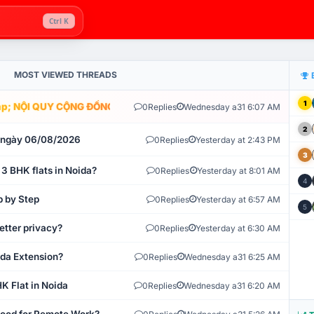
Ctrl K
MOST VIEWED THREADS
1
; NỘI QUY CỘNG ĐỒNG VLIKE.VN: HỆ THỐNG GIÁM SÁT TỰ ĐỘNG V
0
Replies
Wednesday a31 6:07 AM
2
t ngày 06/08/2026
0
Replies
Yesterday at 2:43 PM
3
 3 BHK flats in Noida?
0
Replies
Yesterday at 8:01 AM
4
p by Step
0
Replies
Yesterday at 6:57 AM
5
etter privacy?
0
Replies
Yesterday at 6:30 AM
ida Extension?
0
Replies
Wednesday a31 6:25 AM
K Flat in Noida
0
Replies
Wednesday a31 6:20 AM